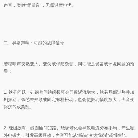
声音，类似“背景音”，无需过度担忧。
二、异常声响：可能的故障信号
若嗡嗡声突然变大、变尖或伴随杂音，则可能是设备或环境问题的预
警：
1. 铁芯问题：硅钢片间绝缘损坏会导致涡流增大，铁芯局部过热并加
剧振动；铁芯未夹紧或固定螺栓松动，也会使振动幅度放大，声音变
得沉闷或杂乱。
2. 绕组故障：线圈匝间短路、绝缘老化会导致电流分布不均，产生额
外电磁力，引发高频振动，声音可能从“嗡嗡”变为“滋滋”或“噼啪”。