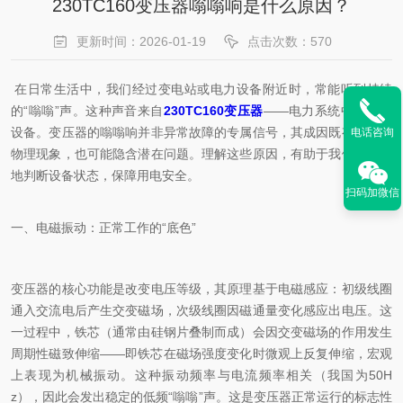
230TC160变压器嗡嗡响是什么原因？
更新时间：2026-01-19
点击次数：570
在日常生活中，我们经过变电站或电力设备附近时，常能听到持续
的“嗡嗡”声。这种声音来自
230TC160变压器
——电力系统中的核心
设备。变压器的嗡嗡响并非异常故障的专属信号，其成因既有正常的
电话咨询
物理现象，也可能隐含潜在问题。理解这些原因，有助于我们更理性
地判断设备状态，保障用电安全。
扫码加微信
一、电磁振动：正常工作的“底色”
变压器的核心功能是改变电压等级，其原理基于电磁感应：初级线圈
通入交流电后产生交变磁场，次级线圈因磁通量变化感应出电压。这
一过程中，铁芯（通常由硅钢片叠制而成）会因交变磁场的作用发生
周期性磁致伸缩——即铁芯在磁场强度变化时微观上反复伸缩，宏观
上表现为机械振动。这种振动频率与电流频率相关（我国为50H
z），因此会发出稳定的低频“嗡嗡”声。这是变压器正常运行的标志性