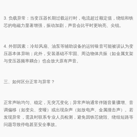
3. 负载异常：当变压器长期过载运行时，电流超过额定值，绕组和铁
芯的电磁力显著增强，振动加剧，声音会比平时更响亮、尖锐。
4. 外部因素：冷却风扇、油泵等辅助设备的运转噪音可能被误认为变
压器本体异响；此外，安装基础不牢固、周边物体共振（如金属支架
与变压器频率耦合）也会放大原有声音。
三、如何区分正常与异常？
正常声响均匀、稳定，无突兀变化；异常声响通常伴随音量骤增、音
调偏移（如变尖、变哑）或出现杂声（如放电声、金属撞击声）。若
发现异常，需及时联系专业人员检测，避免因铁芯烧毁、绕组短路等
问题导致停电甚至安全事故。