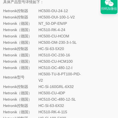
具体产品型号详情如下：
扫码加微信
Hetronik控制器
HC500-OU-24-12
Hetronik控制器
HC500-OUI-100-1-V2
Hetronik（德国）
NT_50-DP-EN/IP
Hetronik（德国）
HC510-RK-4-24
Hetronik（德国）
HC500-CU-HCOM
Hetronik（德国）
HC500-OM-230-3-I-SL
Hetronik控制器
HC-SI-63-5X20
Hetronik（德国）
HC510-OC-230-16
Hetronik（德国）
HC500-CU-HCM100
Hetronik（德国）
HC510-OC-480-12-I
HC500-TU-8-PT100-PID-
Hetronik型号
V2
Hetronik控制器
HC-SI-160GRL-6X32
Hetronik（德国）
HC500-CU-4DP
Hetronik（德国）
HC510-OC-480-12-SL
Hetronik控制器
HC-SI-63-6X32
Hetronik（德国）
HC510-RK-4-115