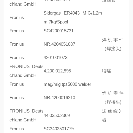
chland GmbH
Sidergas ER4043 MIG/1.2m
Fronius
m 7kg/Spool
Fronius
SC4200015731
焊机零件
Fronius
NR.4204051087
（焊接头)
Fronius
4201001073
FRONIUS Deuts
4,200,012,995
喷嘴
chland GmbH
Fronius
mag/mig tps5000 welder
焊机零件
Fronius
NR.4200016210
（焊接头)
FRONIUS Deuts
送丝缓冲
44.0350.2369
chland GmbH
器
Fronius
SC3403501779