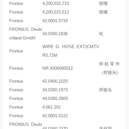
Fronius
4,200,015,733
喷嘴
Fronius
4,200,015,512
喷嘴
Fronius
42.0001.5733
FRONIUS Deuts
34.0350.1836
轮
chland GmbH
WIRE G. HOSE EXT.|CMTV
Fronius
R5,72M
焊机零件
Fronius
NR.4300060012
（焊接头)
Fronius
42.0400.1025
Fronius
34.0350.1973
焊接头
Fronius
44.0350.2809
Fronius
4.061.101
Fronius
42.0001.5122
FRONIUS Deuts
44.0350.2370
送丝管