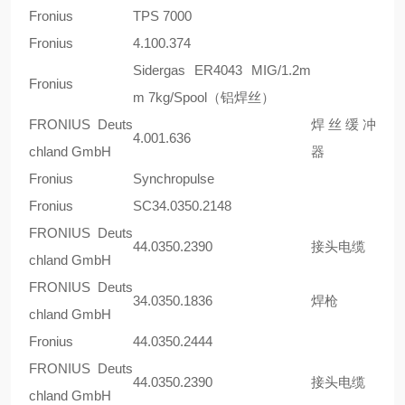
Fronius
TPS 7000
Fronius
4.100.374
Sidergas ER4043 MIG/1.2m
Fronius
m 7kg/Spool（铝焊丝）
FRONIUS Deuts
焊丝缓冲
4.001.636
chland GmbH
器
Fronius
Synchropulse
Fronius
SC34.0350.2148
FRONIUS Deuts
44.0350.2390
接头电缆
chland GmbH
FRONIUS Deuts
34.0350.1836
焊枪
chland GmbH
Fronius
44.0350.2444
FRONIUS Deuts
44.0350.2390
接头电缆
chland GmbH