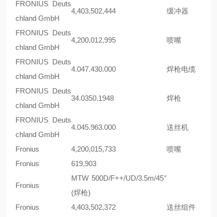
FRONIUS Deuts
4,403,502,444
缓冲器
chland GmbH
FRONIUS Deuts
4,200,012,995
喷嘴
chland GmbH
FRONIUS Deuts
4.047.430.000
焊枪电缆
chland GmbH
FRONIUS Deuts
34.0350.1948
焊枪
chland GmbH
FRONIUS Deuts
4.045.963.000
送丝机
chland GmbH
Fronius
4,200,015,733
喷嘴
Fronius
619,903
MTW 500D/F++/UD/3.5m/45°
Fronius
(焊枪)
Fronius
4,403,502,372
送丝组件