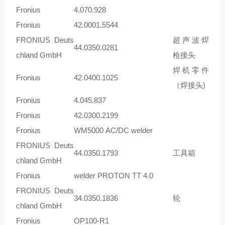
Fronius
4.070.928
Fronius
42.0001.5544
FRONIUS Deuts
超声波焊
44.0350.0281
chland GmbH
枪接头
焊机零件
Fronius
42.0400.1025
（焊接头)
Fronius
4.045.837
Fronius
42.0300.2199
Fronius
WM5000 AC/DC welder
FRONIUS Deuts
44.0350.1793
工具箱
chland GmbH
Fronius
welder PROTON TT 4.0
FRONIUS Deuts
34.0350.1836
轮
chland GmbH
Fronius
OP100-R1