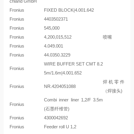
chland GmbH
Fronius
FIXED BLOCK|4.001.642
Fronius
4403502371
Fronius
545,000
Fronius
4,200,015,512
喷嘴
Fronius
4.049.001
Fronius
44.0350.3229
WIRE BUFFER SET CMT 8.2
Fronius
5m/1.6m|4.001.652
焊机零件
Fronius
NR.4204051088
（焊接头)
Combi inner liner 1,2/F 3.5m
Fronius
(石墨纤维管)
Fronius
4300042692
Fronius
Feeder roll U 1,2