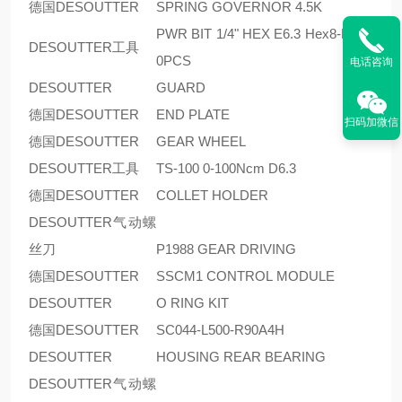
德国DESOUTTER
SPRING GOVERNOR 4.5K
PWR BIT 1/4" HEX E6.3 Hex8-L49 1
DESOUTTER工具
0PCS
电话咨询
DESOUTTER
GUARD
德国DESOUTTER
END PLATE
扫码加微信
德国DESOUTTER
GEAR WHEEL
DESOUTTER工具
TS-100 0-100Ncm D6.3
德国DESOUTTER
COLLET HOLDER
DESOUTTER气动螺
丝刀
P1988 GEAR DRIVING
德国DESOUTTER
SSCM1 CONTROL MODULE
DESOUTTER
O RING KIT
德国DESOUTTER
SC044-L500-R90A4H
DESOUTTER
HOUSING REAR BEARING
DESOUTTER气动螺