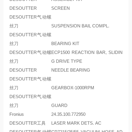
DESOUTTER
SCREEN
DESOUTTER气动螺
丝刀
SUSPENSION BAIL COMPL.
DESOUTTER气动螺
丝刀
BEARING KIT
DESOUTTER气动螺
ECP1500 REACTION BAR, SLIDIN
丝刀
G DRIVE TYPE
DESOUTTER
NEEDLE BEARING
DESOUTTER气动螺
丝刀
GEARBOX-1000RPM
DESOUTTER气动螺
丝刀
GUARD
Fronius
24.35.100.772950
DESOUTTER工具
LASER MARK DETS. AC
DESOUTTER气动螺
CP7215/25/55 VACUUM HOSE AD