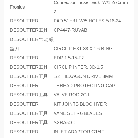
Connection hose pack W/1.2/70mm
Fronius
2
DESOUTTER
PAD 5" H&L W/5 HOLES 5/16-24
DESOUTTER工具
CP4447-RUVAB
DESOUTTER气动螺
丝刀
CIRCLIP EXT 38 X 1.6 RING
DESOUTTER
EDP 1.5-15-T2
DESOUTTER工具
CIRCLIP INTER. 36x1.5
DESOUTTER工具
1/2" HEXAGON DRIVE 8MM
DESOUTTER
THREAD PROTECTING CAP
DESOUTTER工具
VALVE ROD 2C-L
DESOUTTER
KIT JOINTS BLOC HYDR
DESOUTTER工具
VANE SET - 6 BLADES
DESOUTTER工具
SXRA50C
DESOUTTER
INLET ADAPTOR G1/4F