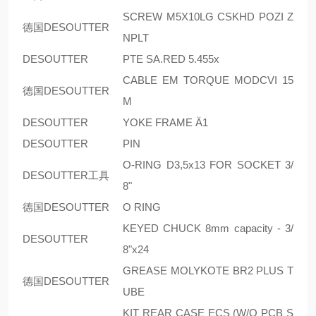
SCREW M5X10LG CSKHD POZI Z
德国DESOUTTER
NPLT
DESOUTTER
PTE SA.RED 5.455x
CABLE EM TORQUE MODCVI 15
德国DESOUTTER
M
DESOUTTER
YOKE FRAME Ä1
DESOUTTER
PIN
O-RING D3,5x13 FOR SOCKET 3/
DESOUTTER工具
8"
德国DESOUTTER
O RING
KEYED CHUCK 8mm capacity - 3/
DESOUTTER
8"x24
GREASE MOLYKOTE BR2 PLUS T
德国DESOUTTER
UBE
KIT REAR CASE ECS (W/O PCB S