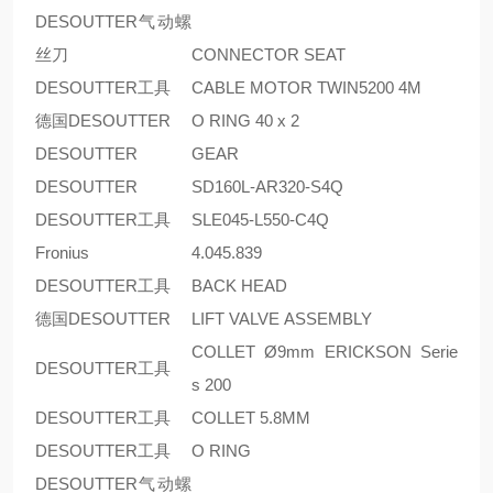
DESOUTTER气动螺
丝刀
CONNECTOR SEAT
DESOUTTER工具
CABLE MOTOR TWIN5200 4M
德国DESOUTTER
O RING 40 x 2
DESOUTTER
GEAR
DESOUTTER
SD160L-AR320-S4Q
DESOUTTER工具
SLE045-L550-C4Q
Fronius
4.045.839
DESOUTTER工具
BACK HEAD
德国DESOUTTER
LIFT VALVE ASSEMBLY
COLLET Ø9mm ERICKSON Serie
DESOUTTER工具
s 200
DESOUTTER工具
COLLET 5.8MM
DESOUTTER工具
O RING
DESOUTTER气动螺