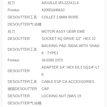
丝刀
AIGUILLE Ø3.222X11.6
Fronius
420001646610
DESOUTTER工具
COLLET 2.6MM BORE
DESOUTTER气动螺
丝刀
MOTOR ASSY UE6R EME
DESOUTTER
SOCKET SQ DRIVE 1/2" HEX 22
BACKING PAD 50DIA WITH SHAN
DESOUTTER工具
K - TYPE1
Fronius
34.0350.1973
ADAPTER 1/4" HEX E6.3 SQ1/4"-L7
DESOUTTER
6
DESOUTTER工具
CABLE ESP CA ACCESSORIES
德国DESOUTTER
CAP
DESOUTTER
LOCKING NUT (WAS 19
DESOUTTER气动螺