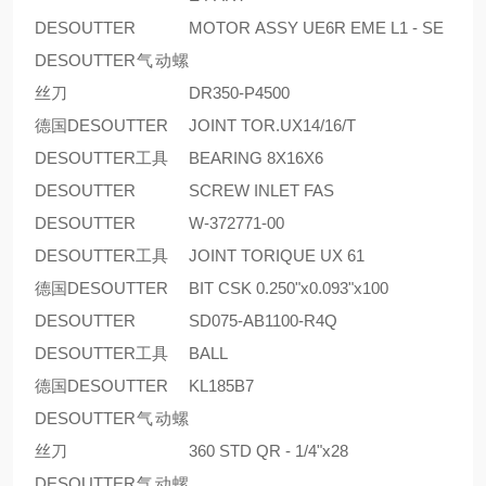
DESOUTTER
MOTOR ASSY UE6R EME L1 - SE
DESOUTTER气动螺
丝刀
DR350-P4500
德国DESOUTTER
JOINT TOR.UX14/16/T
DESOUTTER工具
BEARING 8X16X6
DESOUTTER
SCREW INLET FAS
DESOUTTER
W-372771-00
DESOUTTER工具
JOINT TORIQUE UX 61
德国DESOUTTER
BIT CSK 0.250"x0.093"x100
DESOUTTER
SD075-AB1100-R4Q
DESOUTTER工具
BALL
德国DESOUTTER
KL185B7
DESOUTTER气动螺
丝刀
360 STD QR - 1/4"x28
DESOUTTER气动螺