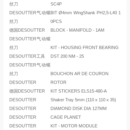
丝刀
SC4P
DESOUTTER气动螺
BIT Ø4mm WingShank PH2,5-L40 1
丝刀
0PCS
德国DESOUTTER
BLOCK - MANIFOLD - 1AM
DESOUTTER气动螺
丝刀
KIT - HOUSING FRONT BEARING
DESOUTTER工具
DST 200 NM - 25
DESOUTTER气动螺
丝刀
BOUCHON AR DE COURON
DESOUTTER
ROTOR
德国DESOUTTER
KIT STICKERS ELS15-480-A
DESOUTTER
Shaker Tray 5mm (110 x 110 x 35)
DESOUTTER
DIAMOND DISK DIA 127MM
DESOUTTER
CAGE PLANET
DESOUTTER
KIT - MOTOR MODULE