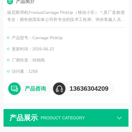
产品简介
福尼斯焊机FroniusCarriage PickUp（移动小车） *,原厂直购更
专业：拥有德国实体公司和专业的技术工程师、询价客服人员组
成的原厂直购团队,原厂直购更省钱：真正实现源头采购，省去代
理商和分销商，没有中间环节，用空运快递，让您每一次订购
产品型号：Carriage PickUp
的、货物都能Z快速的送达.
更新时间：2026-06-22
厂商性质：经销商
访问量：1258
13636304209
产品咨询
产品展示
PRODUCT CATEGORY