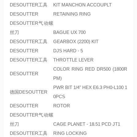
DESOUTTER工具
KIT MANCHON ACCOUPLT
DESOUTTER
RETAINING RING
DESOUTTER气动螺
丝刀
BAGUE UX 700
DESOUTTER工具
GEARBOX (2200) KIT
DESOUTTER
DJS HARD - 5
DESOUTTER工具
THROTTLE LEVER
COLOR RING RED DR500 (1800R
DESOUTTER
PM)
PWR BIT 1/4" HEX E6.3 PH0-L100 1
德国DESOUTTER
0PCS
DESOUTTER
ROTOR
DESOUTTER气动螺
丝刀
CAGE PLANET - 18.51 PCD JT1
DESOUTTER工具
RING LOCKING