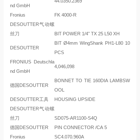
44.0350.2369
nd GmbH
Fronius
FK 4000-R
DESOUTTER气动螺
丝刀
BIT POWER 1/4" TX 25 L50 XH
BIT Ø4mm WingShank PH1-L80 10
DESOUTTER
PCS
FRONIUS Deutschla
4,046,098
nd GmbH
BONNET TO TIE 160DIA LAMBSW
德国DESOUTTER
OOL
DESOUTTER工具
HOUSING UPSIDE
DESOUTTER气动螺
丝刀
SD075-AR1100-S4Q
德国DESOUTTER
PIN CONNECTOR /CA 5
Fronius
SC4.070.960A