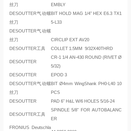
丝刀
EMBLY
DESOUTTER气动螺
BIT HOLD MAG 1/4" HEX E6.3 TX1
丝刀
5-L33
DESOUTTER气动螺
丝刀
CIRCLIP EXT AV20
DESOUTTER工具
COLLET 1.5MM 9/32X40THRD
CR-1 1/4 AN-430 ROUND (RIVET Ø
DESOUTTER
5/32)
DESOUTTER
EPOD 3
DESOUTTER气动螺
BIT Ø4mm WingShank PH0-L40 10
丝刀
PCS
DESOUTTER
PAD 6" H&L W/6 HOLES 5/16-24
SPINDLE 5/8" FOR AUTOBALANC
DESOUTTER工具
ER
FRONIUS Deutschla