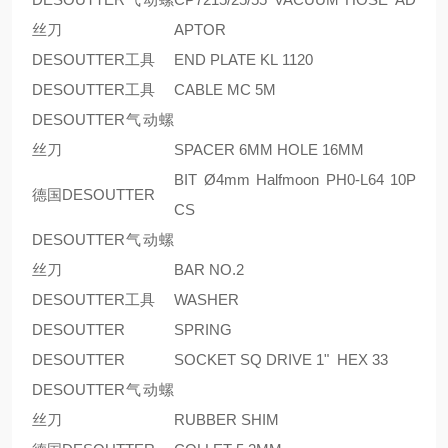
丝刀
APTOR
DESOUTTER工具
END PLATE KL 1120
DESOUTTER工具
CABLE MC 5M
DESOUTTER气动螺
丝刀
SPACER 6MM HOLE 16MM
BIT Ø4mm Halfmoon PH0-L64 10P
德国DESOUTTER
CS
DESOUTTER气动螺
丝刀
BAR NO.2
DESOUTTER工具
WASHER
DESOUTTER
SPRING
DESOUTTER
SOCKET SQ DRIVE 1" HEX 33
DESOUTTER气动螺
丝刀
RUBBER SHIM