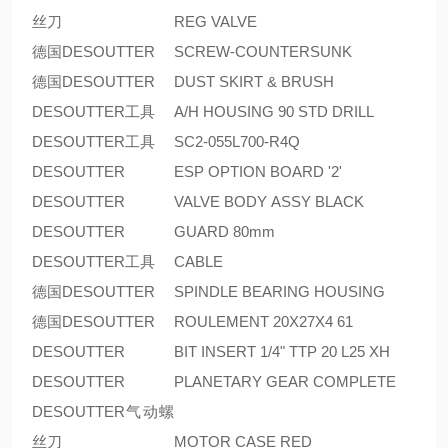
丝刀
REG VALVE
德国DESOUTTER
SCREW-COUNTERSUNK
德国DESOUTTER
DUST SKIRT & BRUSH
DESOUTTER工具
A/H HOUSING 90 STD DRILL
DESOUTTER工具
SC2-055L700-R4Q
DESOUTTER
ESP OPTION BOARD '2'
DESOUTTER
VALVE BODY ASSY BLACK
DESOUTTER
GUARD 80mm
DESOUTTER工具
CABLE
德国DESOUTTER
SPINDLE BEARING HOUSING
德国DESOUTTER
ROULEMENT 20X27X4 61
DESOUTTER
BIT INSERT 1/4" TTP 20 L25 XH
DESOUTTER
PLANETARY GEAR COMPLETE
DESOUTTER气动螺
丝刀
MOTOR CASE RED