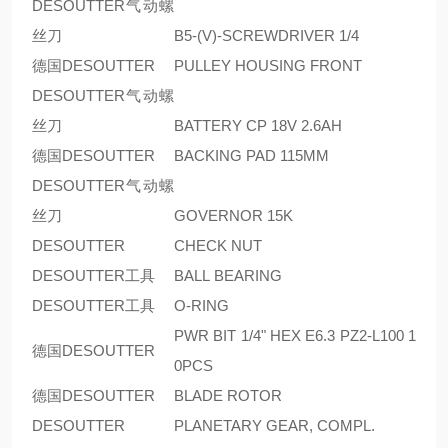
DESOUTTER气动螺
丝刀
B5-(V)-SCREWDRIVER 1/4
德国DESOUTTER
PULLEY HOUSING FRONT
DESOUTTER气动螺
丝刀
BATTERY CP 18V 2.6AH
德国DESOUTTER
BACKING PAD 115MM
DESOUTTER气动螺
丝刀
GOVERNOR 15K
DESOUTTER
CHECK NUT
DESOUTTER工具
BALL BEARING
DESOUTTER工具
O-RING
PWR BIT 1/4" HEX E6.3 PZ2-L100 1
德国DESOUTTER
0PCS
德国DESOUTTER
BLADE ROTOR
DESOUTTER
PLANETARY GEAR, COMPL.