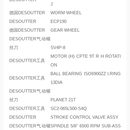
J
德国DESOUTTER
WORM WHEEL
DESOUTTER
ECP190
德国DESOUTTER
GEAR WHEEL
DESOUTTER气动螺
丝刀
SV4P-8
MOTOR (H) CPTE 9T R H ROTATI
DESOUTTER工具
ON
BALL BEARING ISO6900ZZ I.RING
DESOUTTER工具
13DIA
DESOUTTER气动螺
丝刀
PLANET 21T
DESOUTTER工具
SC2-065L500-S4Q
DESOUTTER
STROKE CONTROL VALVE ASSY
DESOUTTER气动螺
SPINDLE 5/8" 6500 RPM SUB-ASS