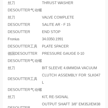
丝刀
THRUST WASHER
DESOUTTER气动螺
丝刀
VALVE COMPLETE
DESOUTTER
SALITE AR - F 15
DESOUTTER
END STOP
Fronius
34.0350.1991
DESOUTTER工具
PLATE SPACER
德国DESOUTTER
PRESSURE GAUGE 0-10
DESOUTTER气动螺
丝刀
BIT SLEEVE 4.6MMDIA VACUUM
CLUTCH ASSEMBLY FOR SLK047
DESOUTTER工具
L
DESOUTTER气动螺
丝刀
KIT, RE-SIGNAL
OUTPUT SHAFT 3/8" EM35J/EM38
DESOUTTER