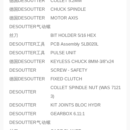
德国DESOUTTER
COLLET 5.2MM
德国DESOUTTER
CHUCK SPINDLE
德国DESOUTTER
MOTOR AXIS
DESOUTTER气动螺
丝刀
BIT HOLDER 5/16 HEX
DESOUTTER工具
PCB Assembly SLB020L
DESOUTTER工具
PULSE UNIT
德国DESOUTTER
KEYLESS CHUCK 8MM-3/8"x24
DESOUTTER
SCREW - SAFETY
德国DESOUTTER
FIXED CLUTCH
COLLET SPINDLE NUT (WAS 7121
DESOUTTER
3)
DESOUTTER
KIT JOINTS BLOC HYDR
DESOUTTER
GEARBOX 6.11:1
DESOUTTER气动螺