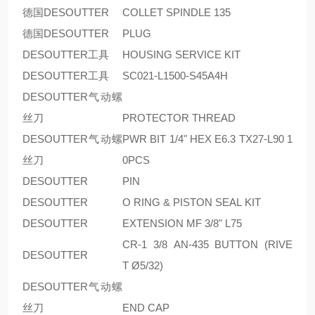
德国DESOUTTER
COLLET SPINDLE 135
德国DESOUTTER
PLUG
DESOUTTER工具
HOUSING SERVICE KIT
DESOUTTER工具
SC021-L1500-S45A4H
DESOUTTER气动螺
丝刀
PROTECTOR THREAD
DESOUTTER气动螺
PWR BIT 1/4" HEX E6.3 TX27-L90 1
丝刀
0PCS
DESOUTTER
PIN
DESOUTTER
O RING & PISTON SEAL KIT
DESOUTTER
EXTENSION MF 3/8" L75
CR-1 3/8 AN-435 BUTTON (RIVE
DESOUTTER
T Ø5/32)
DESOUTTER气动螺
丝刀
END CAP