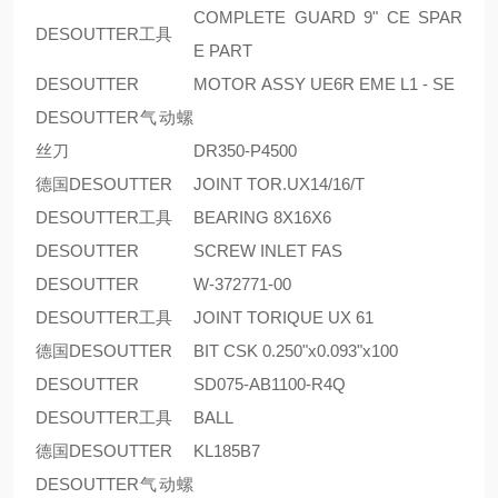
COMPLETE GUARD 9" CE SPAR
DESOUTTER工具
E PART
DESOUTTER
MOTOR ASSY UE6R EME L1 - SE
DESOUTTER气动螺
丝刀
DR350-P4500
德国DESOUTTER
JOINT TOR.UX14/16/T
DESOUTTER工具
BEARING 8X16X6
DESOUTTER
SCREW INLET FAS
DESOUTTER
W-372771-00
DESOUTTER工具
JOINT TORIQUE UX 61
德国DESOUTTER
BIT CSK 0.250"x0.093"x100
DESOUTTER
SD075-AB1100-R4Q
DESOUTTER工具
BALL
德国DESOUTTER
KL185B7
DESOUTTER气动螺