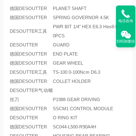
德国DESOUTTER
PLANET SHAFT
德国DESOUTTER
SPRING GOVERNOR 4.5K
电话咨询
PWR BIT 1/4" HEX E6.3 Hex8-L49 1
DESOUTTER工具
0PCS
扫码加微信
DESOUTTER
GUARD
德国DESOUTTER
END PLATE
德国DESOUTTER
GEAR WHEEL
DESOUTTER工具
TS-100 0-100Ncm D6.3
德国DESOUTTER
COLLET HOLDER
DESOUTTER气动螺
丝刀
P1988 GEAR DRIVING
德国DESOUTTER
SSCM1 CONTROL MODULE
DESOUTTER
O RING KIT
德国DESOUTTER
SC044-L500-R90A4H
DESOUTTER
HOUSING REAR BEARING