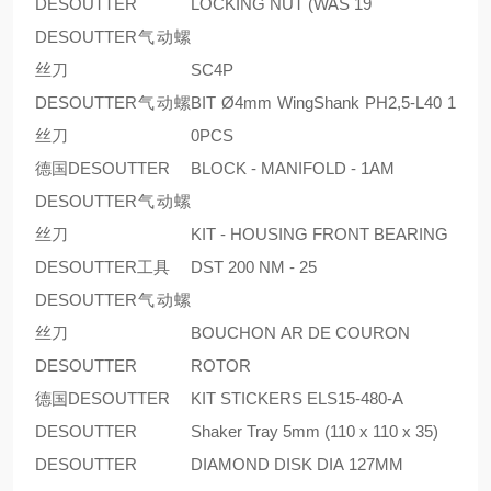
DESOUTTER
LOCKING NUT (WAS 19
DESOUTTER气动螺
丝刀
SC4P
DESOUTTER气动螺
BIT Ø4mm WingShank PH2,5-L40 1
丝刀
0PCS
德国DESOUTTER
BLOCK - MANIFOLD - 1AM
DESOUTTER气动螺
丝刀
KIT - HOUSING FRONT BEARING
DESOUTTER工具
DST 200 NM - 25
DESOUTTER气动螺
丝刀
BOUCHON AR DE COURON
DESOUTTER
ROTOR
德国DESOUTTER
KIT STICKERS ELS15-480-A
DESOUTTER
Shaker Tray 5mm (110 x 110 x 35)
DESOUTTER
DIAMOND DISK DIA 127MM