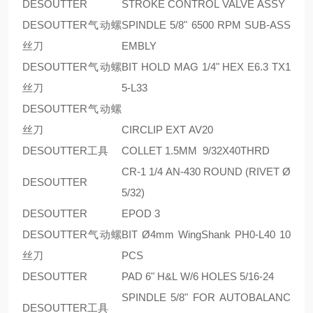
DESOUTTER
STROKE CONTROL VALVE ASSY
DESOUTTER气动螺
SPINDLE 5/8" 6500 RPM SUB-ASS
丝刀
EMBLY
DESOUTTER气动螺
BIT HOLD MAG 1/4" HEX E6.3 TX1
丝刀
5-L33
DESOUTTER气动螺
丝刀
CIRCLIP EXT AV20
DESOUTTER工具
COLLET 1.5MM 9/32X40THRD
CR-1 1/4 AN-430 ROUND (RIVET Ø
DESOUTTER
5/32)
DESOUTTER
EPOD 3
DESOUTTER气动螺
BIT Ø4mm WingShank PH0-L40 10
丝刀
PCS
DESOUTTER
PAD 6" H&L W/6 HOLES 5/16-24
SPINDLE 5/8" FOR AUTOBALANC
DESOUTTER工具