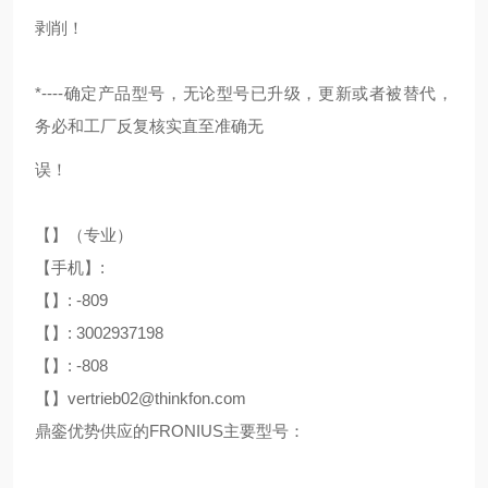
剥削！
*----确定产品型号，无论型号已升级，更新或者被替代，
务必和工厂反复核实直至准确无
误！
【】（专业）
【手机】:
【】: -809
【】: 3002937198
【】: -808
【】vertrieb02@thinkfon.com
鼎銮优势供应的FRONIUS主要型号：