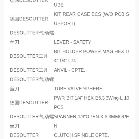
德国DESOUTTER
UBE
KIT REAR CASE ECS (W/O PCB S
德国DESOUTTER
UPPORT)
DESOUTTER气动螺
丝刀
LEVER - SAFETY
BIT HOLDER POWER MAG HEX 1/
DESOUTTER工具
4" 1/4" L74
DESOUTTER工具
ANVIL - CPTE.
DESOUTTER气动螺
丝刀
TUBE VALVE SPHERE
PWR BIT 1/4" HEX E6.3 3Wing-L 10
德国DESOUTTER
PCS
DESOUTTER气动螺
SPANNER 1/4"OPEN X 9.3MMOPE
丝刀
N
DESOUTTER
CLUTCH SPINDLE CPTE.