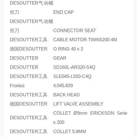
DESOUTTER气动螺
丝刀
END CAP
DESOUTTER气动螺
丝刀
CONNECTOR SEAT
DESOUTTER工具
CABLE MOTOR TWIN5200 4M
德国DESOUTTER
O RING 40 x 2
DESOUTTER
GEAR
DESOUTTER
SD160L-AR320-S4Q
DESOUTTER工具
SLE045-L550-C4Q
Fronius
4.045.839
DESOUTTER工具
BACK HEAD
德国DESOUTTER
LIFT VALVE ASSEMBLY
COLLET Ø9mm ERICKSON Serie
DESOUTTER工具
s 200
DESOUTTER工具
COLLET 5.8MM