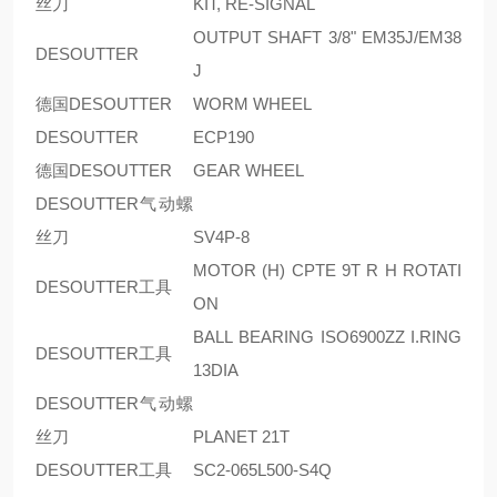
丝刀
KIT, RE-SIGNAL
OUTPUT SHAFT 3/8" EM35J/EM38
DESOUTTER
J
德国DESOUTTER
WORM WHEEL
DESOUTTER
ECP190
德国DESOUTTER
GEAR WHEEL
DESOUTTER气动螺
丝刀
SV4P-8
MOTOR (H) CPTE 9T R H ROTATI
DESOUTTER工具
ON
BALL BEARING ISO6900ZZ I.RING
DESOUTTER工具
13DIA
DESOUTTER气动螺
丝刀
PLANET 21T
DESOUTTER工具
SC2-065L500-S4Q