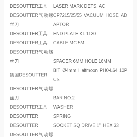
DESOUTTER工具
LASER MARK DETS. AC
DESOUTTER气动螺
CP7215/25/55 VACUUM HOSE AD
丝刀
APTOR
DESOUTTER工具
END PLATE KL 1120
DESOUTTER工具
CABLE MC 5M
DESOUTTER气动螺
丝刀
SPACER 6MM HOLE 16MM
BIT Ø4mm Halfmoon PH0-L64 10P
德国DESOUTTER
CS
DESOUTTER气动螺
丝刀
BAR NO.2
DESOUTTER工具
WASHER
DESOUTTER
SPRING
DESOUTTER
SOCKET SQ DRIVE 1" HEX 33
DESOUTTER气动螺