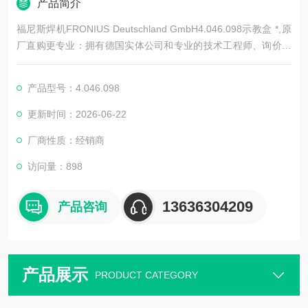
产品简介
福尼斯焊机FRONIUS Deutschland GmbH4.046.098示教盒 *,原
厂直购更专业：拥有德国实体公司和专业的技术工程师、询价客
服人员组成的原厂直购团队,原厂直购更省钱：真正实现源头采
购，省去代理商和分销商，没有中间环节，用空运快递，让您每
产品型号：4.046.098
一次订购的、货物都能Z快速的送达.
更新时间：2026-06-22
厂商性质：经销商
访问量：898
13636304209
产品咨询
产品展示
PRODUCT CATEGORY