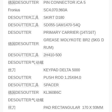
德国DESOUTTER
PIN CONNECTOR /CA 5
Fronius
SC4.070.960A
DESOUTTER工具
SKIRT D180
DESOUTTER工具
SD055-1AM1470-S4Q
DESOUTTER
PRIMARY CARRIER (14T/16T)
GREASE MOLYKOTE BR2 (5KG D
德国DESOUTTER
RUM)
DESOUTTER工具
2H410-500
DESOUTTER气动螺
丝刀
KEYPAD DELTA 5000
DESOUTTER
PUSH ROD 1.25X84.0
DESOUTTER工具
SPACER
德国DESOUTTER
KL360B6C
DESOUTTER气动螺
丝刀
PAD RECTANGULAR 170 X 93MM