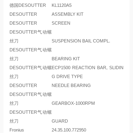
德国DESOUTTER
KL1120A5
DESOUTTER
ASSEMBLY KIT
DESOUTTER
SCREEN
DESOUTTER气动螺
丝刀
SUSPENSION BAIL COMPL.
DESOUTTER气动螺
丝刀
BEARING KIT
DESOUTTER气动螺
ECP1500 REACTION BAR, SLIDIN
丝刀
G DRIVE TYPE
DESOUTTER
NEEDLE BEARING
DESOUTTER气动螺
丝刀
GEARBOX-1000RPM
DESOUTTER气动螺
丝刀
GUARD
Fronius
24.35.100.772950