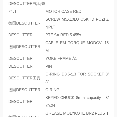
DESOUTTER气动螺
丝刀
MOTOR CASE RED
SCREW M5X10LG CSKHD POZI Z
德国DESOUTTER
NPLT
DESOUTTER
PTE SA.RED 5.455x
CABLE EM TORQUE MODCVI 15
德国DESOUTTER
M
DESOUTTER
YOKE FRAME Ä1
DESOUTTER
PIN
O-RING D3,5x13 FOR SOCKET 3/
DESOUTTER工具
8"
德国DESOUTTER
O RING
KEYED CHUCK 8mm capacity - 3/
DESOUTTER
8"x24
GREASE MOLYKOTE BR2 PLUS T