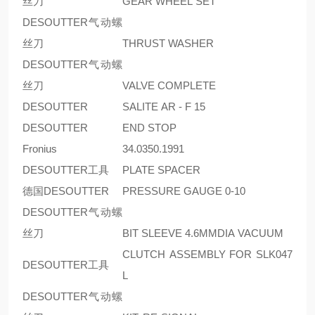
丝刀
GEAR WHEEL SET
DESOUTTER气动螺
丝刀
THRUST WASHER
DESOUTTER气动螺
丝刀
VALVE COMPLETE
DESOUTTER
SALITE AR - F 15
DESOUTTER
END STOP
Fronius
34.0350.1991
DESOUTTER工具
PLATE SPACER
德国DESOUTTER
PRESSURE GAUGE 0-10
DESOUTTER气动螺
丝刀
BIT SLEEVE 4.6MMDIA VACUUM
CLUTCH ASSEMBLY FOR SLK047
DESOUTTER工具
L
DESOUTTER气动螺