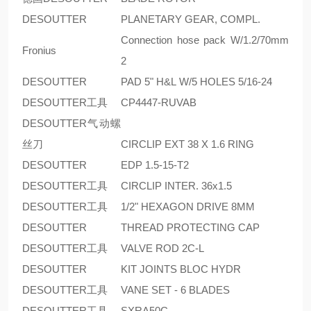
DESOUTTER
PLANETARY GEAR, COMPL.
Connection hose pack W/1.2/70mm
Fronius
2
DESOUTTER
PAD 5" H&L W/5 HOLES 5/16-24
DESOUTTER工具
CP4447-RUVAB
DESOUTTER气动螺
丝刀
CIRCLIP EXT 38 X 1.6 RING
DESOUTTER
EDP 1.5-15-T2
DESOUTTER工具
CIRCLIP INTER. 36x1.5
DESOUTTER工具
1/2" HEXAGON DRIVE 8MM
DESOUTTER
THREAD PROTECTING CAP
DESOUTTER工具
VALVE ROD 2C-L
DESOUTTER
KIT JOINTS BLOC HYDR
DESOUTTER工具
VANE SET - 6 BLADES
DESOUTTER工具
SXRA50C