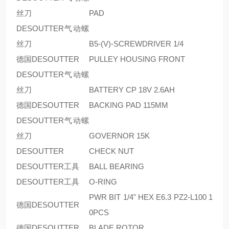
丝刀
PAD
DESOUTTER气动螺
丝刀
B5-(V)-SCREWDRIVER 1/4
德国DESOUTTER
PULLEY HOUSING FRONT
DESOUTTER气动螺
丝刀
BATTERY CP 18V 2.6AH
德国DESOUTTER
BACKING PAD 115MM
DESOUTTER气动螺
丝刀
GOVERNOR 15K
DESOUTTER
CHECK NUT
DESOUTTER工具
BALL BEARING
DESOUTTER工具
O-RING
PWR BIT 1/4" HEX E6.3 PZ2-L100 1
德国DESOUTTER
0PCS
德国DESOUTTER
BLADE ROTOR