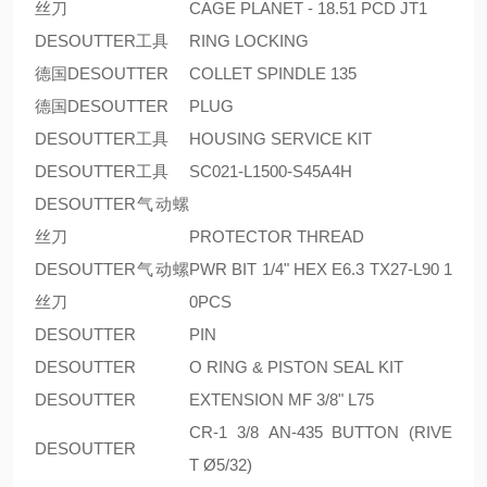
丝刀
CAGE PLANET - 18.51 PCD JT1
DESOUTTER工具
RING LOCKING
德国DESOUTTER
COLLET SPINDLE 135
德国DESOUTTER
PLUG
DESOUTTER工具
HOUSING SERVICE KIT
DESOUTTER工具
SC021-L1500-S45A4H
DESOUTTER气动螺
丝刀
PROTECTOR THREAD
DESOUTTER气动螺
PWR BIT 1/4" HEX E6.3 TX27-L90 1
丝刀
0PCS
DESOUTTER
PIN
DESOUTTER
O RING & PISTON SEAL KIT
DESOUTTER
EXTENSION MF 3/8" L75
CR-1 3/8 AN-435 BUTTON (RIVE
DESOUTTER
T Ø5/32)