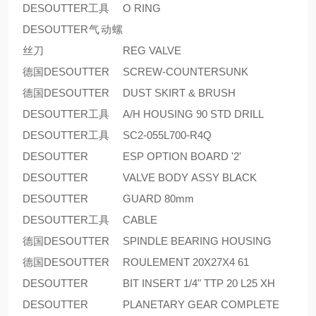
DESOUTTER工具
O RING
DESOUTTER气动螺
丝刀
REG VALVE
德国DESOUTTER
SCREW-COUNTERSUNK
德国DESOUTTER
DUST SKIRT & BRUSH
DESOUTTER工具
A/H HOUSING 90 STD DRILL
DESOUTTER工具
SC2-055L700-R4Q
DESOUTTER
ESP OPTION BOARD '2'
DESOUTTER
VALVE BODY ASSY BLACK
DESOUTTER
GUARD 80mm
DESOUTTER工具
CABLE
德国DESOUTTER
SPINDLE BEARING HOUSING
德国DESOUTTER
ROULEMENT 20X27X4 61
DESOUTTER
BIT INSERT 1/4" TTP 20 L25 XH
DESOUTTER
PLANETARY GEAR COMPLETE