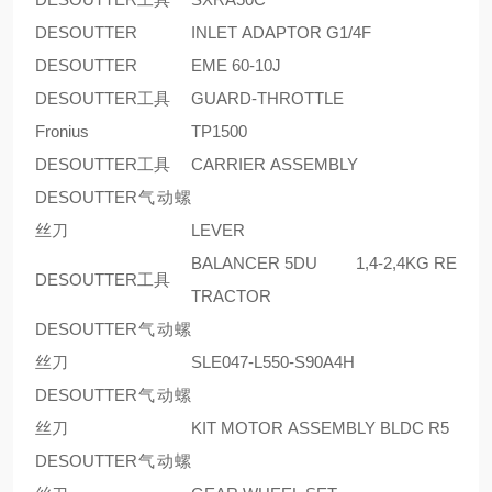
DESOUTTER
INLET ADAPTOR G1/4F
DESOUTTER
EME 60-10J
DESOUTTER工具
GUARD-THROTTLE
Fronius
TP1500
DESOUTTER工具
CARRIER ASSEMBLY
DESOUTTER气动螺
丝刀
LEVER
BALANCER 5DU 1,4-2,4KG RE
DESOUTTER工具
TRACTOR
DESOUTTER气动螺
丝刀
SLE047-L550-S90A4H
DESOUTTER气动螺
丝刀
KIT MOTOR ASSEMBLY BLDC R5
DESOUTTER气动螺