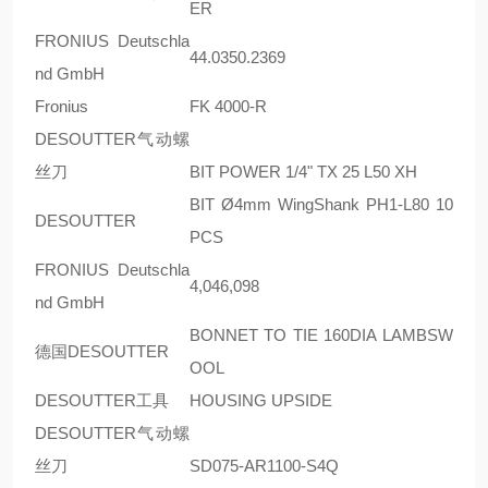
ER
FRONIUS Deutschla
44.0350.2369
nd GmbH
Fronius
FK 4000-R
DESOUTTER气动螺
丝刀
BIT POWER 1/4" TX 25 L50 XH
BIT Ø4mm WingShank PH1-L80 10
DESOUTTER
PCS
FRONIUS Deutschla
4,046,098
nd GmbH
BONNET TO TIE 160DIA LAMBSW
德国DESOUTTER
OOL
DESOUTTER工具
HOUSING UPSIDE
DESOUTTER气动螺
丝刀
SD075-AR1100-S4Q