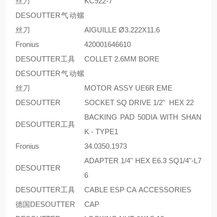
丝刀
KC922-7
DESOUTTER气动螺
丝刀
AIGUILLE Ø3.222X11.6
Fronius
420001646610
DESOUTTER工具
COLLET 2.6MM BORE
DESOUTTER气动螺
丝刀
MOTOR ASSY UE6R EME
DESOUTTER
SOCKET SQ DRIVE 1/2" HEX 22
BACKING PAD 50DIA WITH SHAN
DESOUTTER工具
K - TYPE1
Fronius
34.0350.1973
ADAPTER 1/4" HEX E6.3 SQ1/4"-L7
DESOUTTER
6
DESOUTTER工具
CABLE ESP CA ACCESSORIES
德国DESOUTTER
CAP