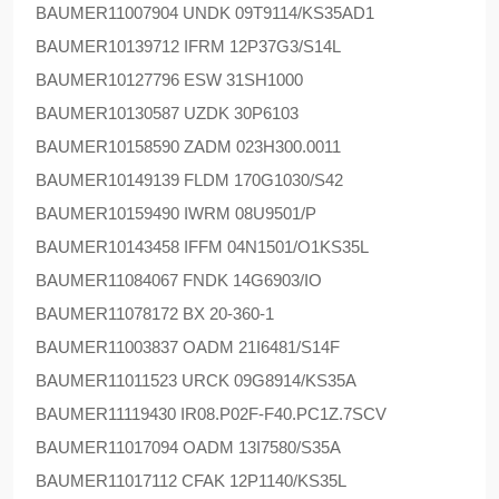
BAUMER
11007904 UNDK 09T9114/KS35AD1
BAUMER
10139712 IFRM 12P37G3/S14L
BAUMER
10127796 ESW 31SH1000
BAUMER
10130587 UZDK 30P6103
BAUMER
10158590 ZADM 023H300.0011
BAUMER
10149139 FLDM 170G1030/S42
BAUMER
10159490 IWRM 08U9501/P
BAUMER
10143458 IFFM 04N1501/O1KS35L
BAUMER
11084067 FNDK 14G6903/IO
BAUMER
11078172 BX 20-360-1
BAUMER
11003837 OADM 21I6481/S14F
BAUMER
11011523 URCK 09G8914/KS35A
BAUMER
11119430 IR08.P02F-F40.PC1Z.7SCV
BAUMER
11017094 OADM 13I7580/S35A
BAUMER
11017112 CFAK 12P1140/KS35L