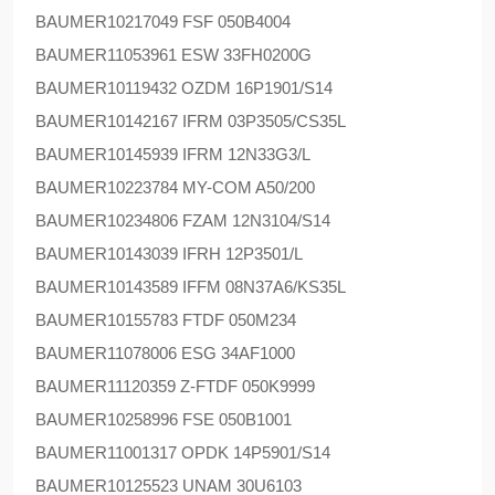
BAUMER
10217049 FSF 050B4004
BAUMER
11053961 ESW 33FH0200G
BAUMER
10119432 OZDM 16P1901/S14
BAUMER
10142167 IFRM 03P3505/CS35L
BAUMER
10145939 IFRM 12N33G3/L
BAUMER
10223784 MY-COM A50/200
BAUMER
10234806 FZAM 12N3104/S14
BAUMER
10143039 IFRH 12P3501/L
BAUMER
10143589 IFFM 08N37A6/KS35L
BAUMER
10155783 FTDF 050M234
BAUMER
11078006 ESG 34AF1000
BAUMER
11120359 Z-FTDF 050K9999
BAUMER
10258996 FSE 050B1001
BAUMER
11001317 OPDK 14P5901/S14
BAUMER
10125523 UNAM 30U6103