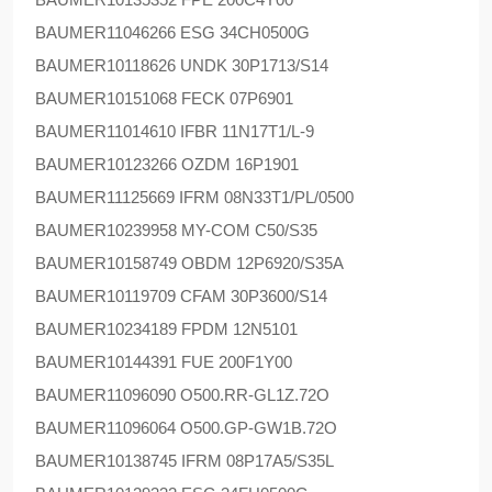
BAUMER
11046266 ESG 34CH0500G
BAUMER
10118626 UNDK 30P1713/S14
BAUMER
10151068 FECK 07P6901
BAUMER
11014610 IFBR 11N17T1/L-9
BAUMER
10123266 OZDM 16P1901
BAUMER
11125669 IFRM 08N33T1/PL/0500
BAUMER
10239958 MY-COM C50/S35
BAUMER
10158749 OBDM 12P6920/S35A
BAUMER
10119709 CFAM 30P3600/S14
BAUMER
10234189 FPDM 12N5101
BAUMER
10144391 FUE 200F1Y00
BAUMER
11096090 O500.RR-GL1Z.72O
BAUMER
11096064 O500.GP-GW1B.72O
BAUMER
10138745 IFRM 08P17A5/S35L