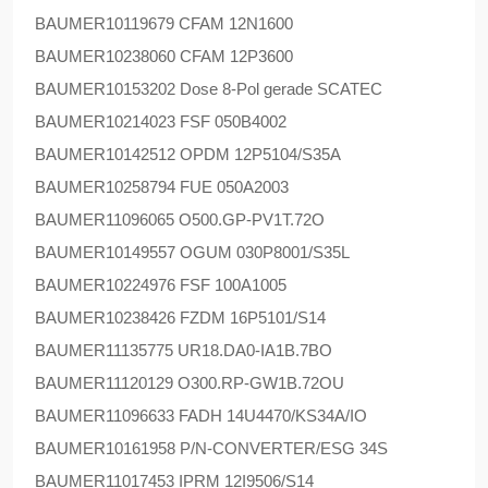
BAUMER
10119679 CFAM 12N1600
BAUMER
10238060 CFAM 12P3600
BAUMER
10153202 Dose 8-Pol gerade SCATEC
BAUMER
10214023 FSF 050B4002
BAUMER
10142512 OPDM 12P5104/S35A
BAUMER
10258794 FUE 050A2003
BAUMER
11096065 O500.GP-PV1T.72O
BAUMER
10149557 OGUM 030P8001/S35L
BAUMER
10224976 FSF 100A1005
BAUMER
10238426 FZDM 16P5101/S14
BAUMER
11135775 UR18.DA0-IA1B.7BO
BAUMER
11120129 O300.RP-GW1B.72OU
BAUMER
11096633 FADH 14U4470/KS34A/IO
BAUMER
10161958 P/N-CONVERTER/ESG 34S
BAUMER
11017453 IPRM 12I9506/S14