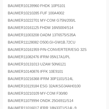
BAUMER
10139960 FHDK 10P5101
BAUMER
10210285 FUF 100A4002
BAUMER
10222701 MY-COM G75N/200/L
BAUMER
10161125 FHDM 16N5004/S14
BAUMER
11003208 OADM 13T6575/S35A
BAUMER
11128082 O500.GI-GW1B.72CU
BAUMER
10161959 P/N-CONVERTER/ESG 32S
BAUMER
11082476 IFRM 05N17A1/PL
BAUMER
10131013 UZAM 50N6121
BAUMER
10140876 IFFK 10E9101
BAUMER
10216368 IFRM 30P1101/S14L
BAUMER
10119184 ESG 32A/KSG34AH0100
BAUMER
10210109 MY-COM F30/80
BAUMER
11079994 ONDK 25G6911/S14
BAUMER
11016017 IFRR 18N33T1/S14L-9