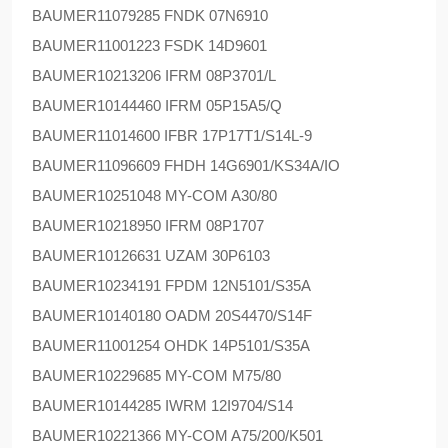
BAUMER
11079285 FNDK 07N6910
BAUMER
11001223 FSDK 14D9601
BAUMER
10213206 IFRM 08P3701/L
BAUMER
10144460 IFRM 05P15A5/Q
BAUMER
11014600 IFBR 17P17T1/S14L-9
BAUMER
11096609 FHDH 14G6901/KS34A/IO
BAUMER
10251048 MY-COM A30/80
BAUMER
10218950 IFRM 08P1707
BAUMER
10126631 UZAM 30P6103
BAUMER
10234191 FPDM 12N5101/S35A
BAUMER
10140180 OADM 20S4470/S14F
BAUMER
11001254 OHDK 14P5101/S35A
BAUMER
10229685 MY-COM M75/80
BAUMER
10144285 IWRM 12I9704/S14
BAUMER
10221366 MY-COM A75/200/K501