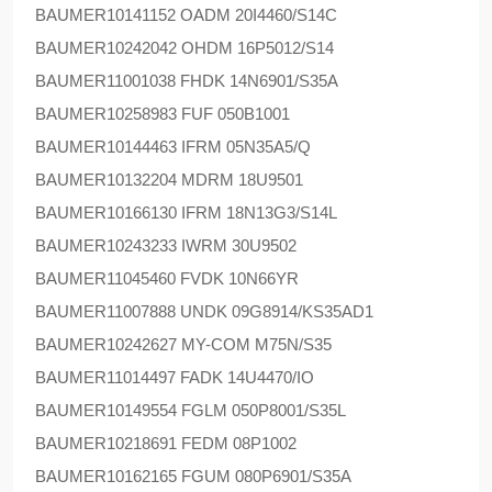
BAUMER
10141152 OADM 20I4460/S14C
BAUMER
10242042 OHDM 16P5012/S14
BAUMER
11001038 FHDK 14N6901/S35A
BAUMER
10258983 FUF 050B1001
BAUMER
10144463 IFRM 05N35A5/Q
BAUMER
10132204 MDRM 18U9501
BAUMER
10166130 IFRM 18N13G3/S14L
BAUMER
10243233 IWRM 30U9502
BAUMER
11045460 FVDK 10N66YR
BAUMER
11007888 UNDK 09G8914/KS35AD1
BAUMER
10242627 MY-COM M75N/S35
BAUMER
11014497 FADK 14U4470/IO
BAUMER
10149554 FGLM 050P8001/S35L
BAUMER
10218691 FEDM 08P1002
BAUMER
10162165 FGUM 080P6901/S35A