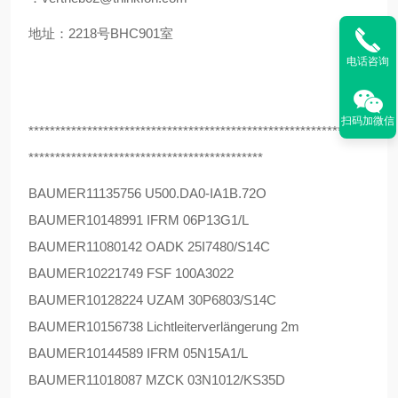
地址：2218号BHC901室
电话咨询
扫码加微信
****************************************************************
********************************************
BAUMER
11135756 U500.DA0-IA1B.72O
BAUMER
10148991 IFRM 06P13G1/L
BAUMER
11080142 OADK 25I7480/S14C
BAUMER
10221749 FSF 100A3022
BAUMER
10128224 UZAM 30P6803/S14C
BAUMER
10156738 Lichtleiterverlängerung 2m
BAUMER
10144589 IFRM 05N15A1/L
BAUMER
11018087 MZCK 03N1012/KS35D