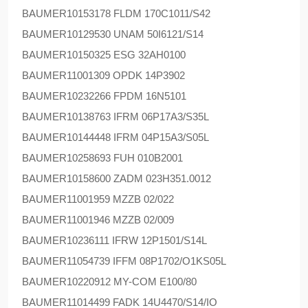
BAUMER
10153178 FLDM 170C1011/S42
BAUMER
10129530 UNAM 50I6121/S14
BAUMER
10150325 ESG 32AH0100
BAUMER
11001309 OPDK 14P3902
BAUMER
10232266 FPDM 16N5101
BAUMER
10138763 IFRM 06P17A3/S35L
BAUMER
10144448 IFRM 04P15A3/S05L
BAUMER
10258693 FUH 010B2001
BAUMER
10158600 ZADM 023H351.0012
BAUMER
11001959 MZZB 02/022
BAUMER
11001946 MZZB 02/009
BAUMER
10236111 IFRW 12P1501/S14L
BAUMER
11054739 IFFM 08P1702/O1KS05L
BAUMER
10220912 MY-COM E100/80
BAUMER
11014499 FADK 14U4470/S14/IO