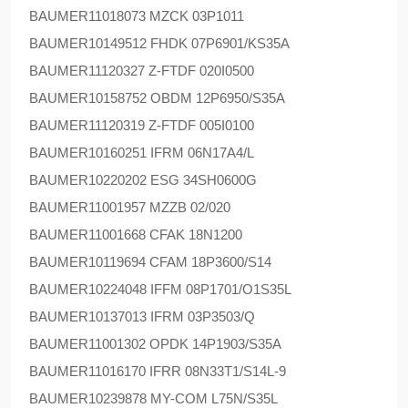
BAUMER
11018073 MZCK 03P1011
BAUMER
10149512 FHDK 07P6901/KS35A
BAUMER
11120327 Z-FTDF 020I0500
BAUMER
10158752 OBDM 12P6950/S35A
BAUMER
11120319 Z-FTDF 005I0100
BAUMER
10160251 IFRM 06N17A4/L
BAUMER
10220202 ESG 34SH0600G
BAUMER
11001957 MZZB 02/020
BAUMER
11001668 CFAK 18N1200
BAUMER
10119694 CFAM 18P3600/S14
BAUMER
10224048 IFFM 08P1701/O1S35L
BAUMER
10137013 IFRM 03P3503/Q
BAUMER
11001302 OPDK 14P1903/S35A
BAUMER
11016170 IFRR 08N33T1/S14L-9
BAUMER
10239878 MY-COM L75N/S35L