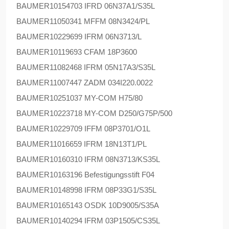
BAUMER
10154703 IFRD 06N37A1/S35L
BAUMER
11050341 MFFM 08N3424/PL
BAUMER
10229699 IFRM 06N3713/L
BAUMER
10119693 CFAM 18P3600
BAUMER
11082468 IFRM 05N17A3/S35L
BAUMER
11007447 ZADM 034I220.0022
BAUMER
10251037 MY-COM H75/80
BAUMER
10223718 MY-COM D250/G75P/500
BAUMER
10229709 IFFM 08P3701/O1L
BAUMER
11016659 IFRM 18N13T1/PL
BAUMER
10160310 IFRM 08N3713/KS35L
BAUMER
10163196 Befestigungsstift F04
BAUMER
10148998 IFRM 08P33G1/S35L
BAUMER
10165143 OSDK 10D9005/S35A
BAUMER
10140294 IFRM 03P1505/CS35L