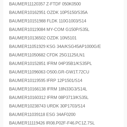
BAUMER
11120357 Z-FTDF 050K0500
BAUMER
10162951 OZDK 10P5150/S35A
BAUMER
10151988 FLDK 110G1003/S14
BAUMER
10119084 MY-COM G150P/S35L
BAUMER
10136502 OZDK 10N5101
BAUMER
11051929 KSG 34A/KSG45AP1000G/E
BAUMER
11050682 CFDK 25G1125/LN1
BAUMER
10152851 IFRM 04P35B1/KS35PL
BAUMER
11096063 O500.GR-GW1T.72CU
BAUMER
10119595 IFRP 12P1501/S14
BAUMER
10166138 IFRM 18N33G3/S14L
BAUMER
10160312 IFRM 08P3713/KS35L
BAUMER
10238743 URDK 30P1703/S14
BAUMER
11039118 ESG 34AF0200
BAUMER
11119426 IR08.P02F-F46.PC1Z.7SL