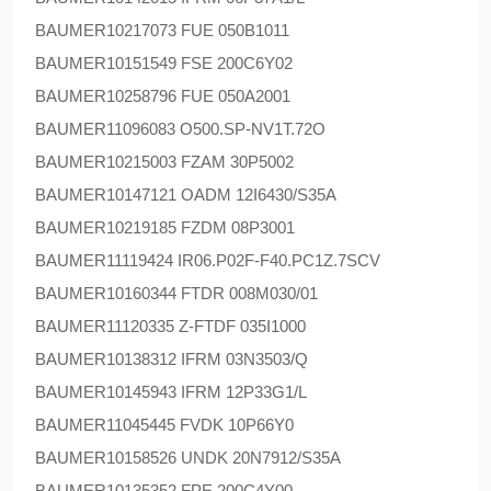
BAUMER
10217073 FUE 050B1011
BAUMER
10151549 FSE 200C6Y02
BAUMER
10258796 FUE 050A2001
BAUMER
11096083 O500.SP-NV1T.72O
BAUMER
10215003 FZAM 30P5002
BAUMER
10147121 OADM 12I6430/S35A
BAUMER
10219185 FZDM 08P3001
BAUMER
11119424 IR06.P02F-F40.PC1Z.7SCV
BAUMER
10160344 FTDR 008M030/01
BAUMER
11120335 Z-FTDF 035I1000
BAUMER
10138312 IFRM 03N3503/Q
BAUMER
10145943 IFRM 12P33G1/L
BAUMER
11045445 FVDK 10P66Y0
BAUMER
10158526 UNDK 20N7912/S35A
BAUMER
10135352 FPE 200C4Y00