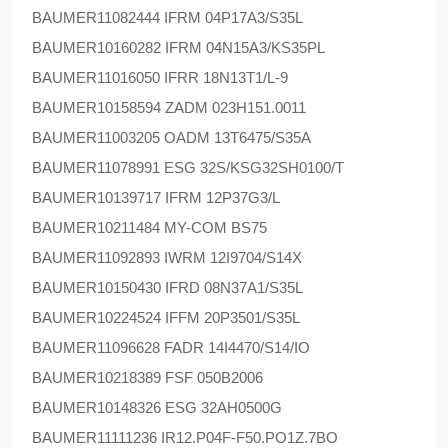
BAUMER
11082444 IFRM 04P17A3/S35L
BAUMER
10160282 IFRM 04N15A3/KS35PL
BAUMER
11016050 IFRR 18N13T1/L-9
BAUMER
10158594 ZADM 023H151.0011
BAUMER
11003205 OADM 13T6475/S35A
BAUMER
11078991 ESG 32S/KSG32SH0100/T
BAUMER
10139717 IFRM 12P37G3/L
BAUMER
10211484 MY-COM BS75
BAUMER
11092893 IWRM 12I9704/S14X
BAUMER
10150430 IFRD 08N37A1/S35L
BAUMER
10224524 IFFM 20P3501/S35L
BAUMER
11096628 FADR 14I4470/S14/IO
BAUMER
10218389 FSF 050B2006
BAUMER
10148326 ESG 32AH0500G
BAUMER
11111236 IR12.P04F-F50.PO1Z.7BO