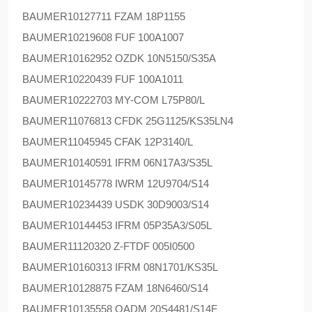
BAUMER
10127711 FZAM 18P1155
BAUMER
10219608 FUF 100A1007
BAUMER
10162952 OZDK 10N5150/S35A
BAUMER
10220439 FUF 100A1011
BAUMER
10222703 MY-COM L75P80/L
BAUMER
11076813 CFDK 25G1125/KS35LN4
BAUMER
11045945 CFAK 12P3140/L
BAUMER
10140591 IFRM 06N17A3/S35L
BAUMER
10145778 IWRM 12U9704/S14
BAUMER
10234439 USDK 30D9003/S14
BAUMER
10144453 IFRM 05P35A3/S05L
BAUMER
11120320 Z-FTDF 005I0500
BAUMER
10160313 IFRM 08N1701/KS35L
BAUMER
10128875 FZAM 18N6460/S14
BAUMER
10135558 OADM 20S4481/S14F