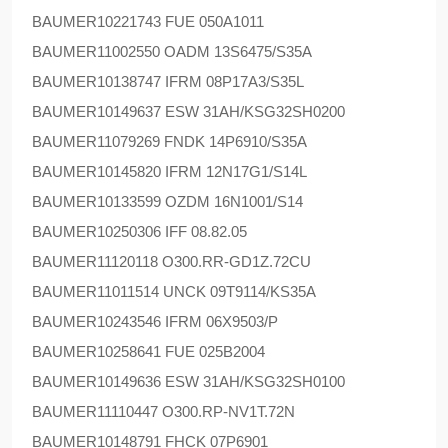
BAUMER
10221743 FUE 050A1011
BAUMER
11002550 OADM 13S6475/S35A
BAUMER
10138747 IFRM 08P17A3/S35L
BAUMER
10149637 ESW 31AH/KSG32SH0200
BAUMER
11079269 FNDK 14P6910/S35A
BAUMER
10145820 IFRM 12N17G1/S14L
BAUMER
10133599 OZDM 16N1001/S14
BAUMER
10250306 IFF 08.82.05
BAUMER
11120118 O300.RR-GD1Z.72CU
BAUMER
11011514 UNCK 09T9114/KS35A
BAUMER
10243546 IFRM 06X9503/P
BAUMER
10258641 FUE 025B2004
BAUMER
10149636 ESW 31AH/KSG32SH0100
BAUMER
11110447 O300.RP-NV1T.72N
BAUMER
10148791 FHCK 07P6901