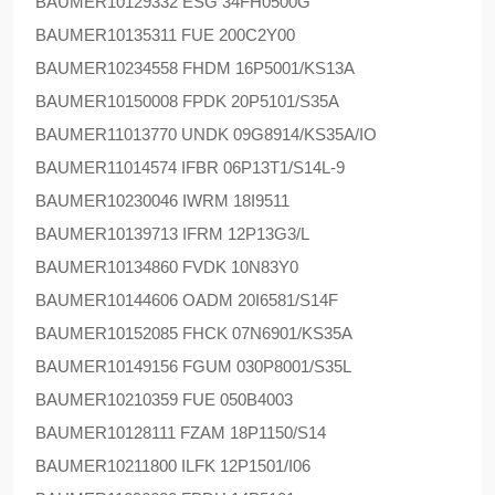
BAUMER
10129332 ESG 34FH0500G
BAUMER
10135311 FUE 200C2Y00
BAUMER
10234558 FHDM 16P5001/KS13A
BAUMER
10150008 FPDK 20P5101/S35A
BAUMER
11013770 UNDK 09G8914/KS35A/IO
BAUMER
11014574 IFBR 06P13T1/S14L-9
BAUMER
10230046 IWRM 18I9511
BAUMER
10139713 IFRM 12P13G3/L
BAUMER
10134860 FVDK 10N83Y0
BAUMER
10144606 OADM 20I6581/S14F
BAUMER
10152085 FHCK 07N6901/KS35A
BAUMER
10149156 FGUM 030P8001/S35L
BAUMER
10210359 FUE 050B4003
BAUMER
10128111 FZAM 18P1150/S14
BAUMER
10211800 ILFK 12P1501/I06