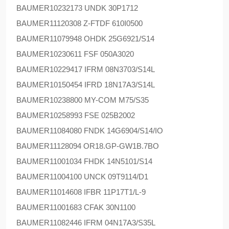
BAUMER
10232173 UNDK 30P1712
BAUMER
11120308 Z-FTDF 610I0500
BAUMER
11079948 OHDK 25G6921/S14
BAUMER
10230611 FSF 050A3020
BAUMER
10229417 IFRM 08N3703/S14L
BAUMER
10150454 IFRD 18N17A3/S14L
BAUMER
10238800 MY-COM M75/S35
BAUMER
10258993 FSE 025B2002
BAUMER
11084080 FNDK 14G6904/S14/IO
BAUMER
11128094 OR18.GP-GW1B.7BO
BAUMER
11001034 FHDK 14N5101/S14
BAUMER
11004100 UNCK 09T9114/D1
BAUMER
11014608 IFBR 11P17T1/L-9
BAUMER
11001683 CFAK 30N1100
BAUMER
11082446 IFRM 04N17A3/S35L