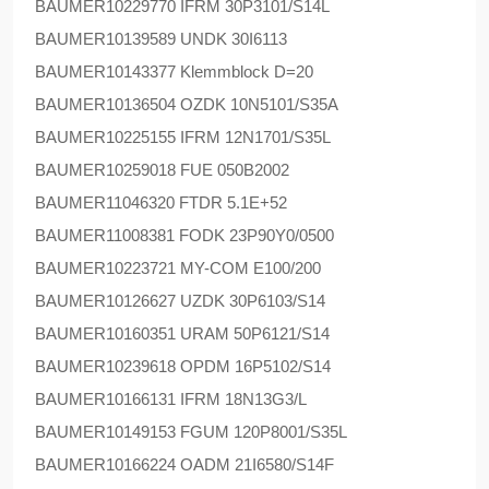
BAUMER
10229770 IFRM 30P3101/S14L
BAUMER
10139589 UNDK 30I6113
BAUMER
10143377 Klemmblock D=20
BAUMER
10136504 OZDK 10N5101/S35A
BAUMER
10225155 IFRM 12N1701/S35L
BAUMER
10259018 FUE 050B2002
BAUMER
11046320 FTDR 5.1E+52
BAUMER
11008381 FODK 23P90Y0/0500
BAUMER
10223721 MY-COM E100/200
BAUMER
10126627 UZDK 30P6103/S14
BAUMER
10160351 URAM 50P6121/S14
BAUMER
10239618 OPDM 16P5102/S14
BAUMER
10166131 IFRM 18N13G3/L
BAUMER
10149153 FGUM 120P8001/S35L
BAUMER
10166224 OADM 21I6580/S14F