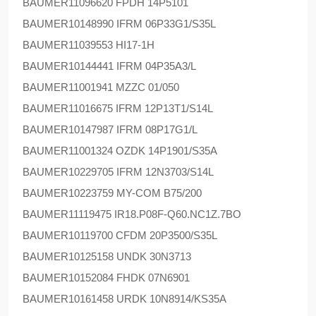
BAUMER
11096620 FPDH 14P5101
BAUMER
10148990 IFRM 06P33G1/S35L
BAUMER
11039553 HI17-1H
BAUMER
10144441 IFRM 04P35A3/L
BAUMER
11001941 MZZC 01/050
BAUMER
11016675 IFRM 12P13T1/S14L
BAUMER
10147987 IFRM 08P17G1/L
BAUMER
11001324 OZDK 14P1901/S35A
BAUMER
10229705 IFRM 12N3703/S14L
BAUMER
10223759 MY-COM B75/200
BAUMER
11119475 IR18.P08F-Q60.NC1Z.7BO
BAUMER
10119700 CFDM 20P3500/S35L
BAUMER
10125158 UNDK 30N3713
BAUMER
10152084 FHDK 07N6901
BAUMER
10161458 URDK 10N8914/KS35A