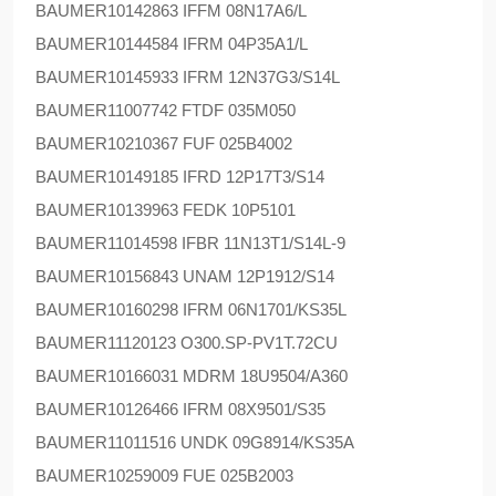
BAUMER
10142863 IFFM 08N17A6/L
BAUMER
10144584 IFRM 04P35A1/L
BAUMER
10145933 IFRM 12N37G3/S14L
BAUMER
11007742 FTDF 035M050
BAUMER
10210367 FUF 025B4002
BAUMER
10149185 IFRD 12P17T3/S14
BAUMER
10139963 FEDK 10P5101
BAUMER
11014598 IFBR 11N13T1/S14L-9
BAUMER
10156843 UNAM 12P1912/S14
BAUMER
10160298 IFRM 06N1701/KS35L
BAUMER
11120123 O300.SP-PV1T.72CU
BAUMER
10166031 MDRM 18U9504/A360
BAUMER
10126466 IFRM 08X9501/S35
BAUMER
11011516 UNDK 09G8914/KS35A
BAUMER
10259009 FUE 025B2003