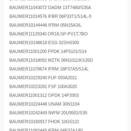
BAUMER
11043072 OADM 13T7480/S35A
BAUMER
11014576 IFBR 06P33T1/S14L-9
BAUMER
10144446 IFRM 05N15A3/L
BAUMER
11129340 OR18.SP-PV1T.7BO
BAUMER
10148618 ESG 32SH0300
BAUMER
11001200 FPDK 14P5101/S14
BAUMER
11018092 MZTK 06N1011/KS35D
BAUMER
11078674 IFRM 18P37A5/S14L
BAUMER
10229240 FUF 050A2011
BAUMER
10223281 FSF 100A3020
BAUMER
11001312 OPDK 14P3903
BAUMER
10224448 UNAM 30N1104
BAUMER
10242449 IWFM 20U9501/S35
BAUMER
10160917 FHDK 10G5122
BAUMER
11082449 IFRM 04P37A1/PL