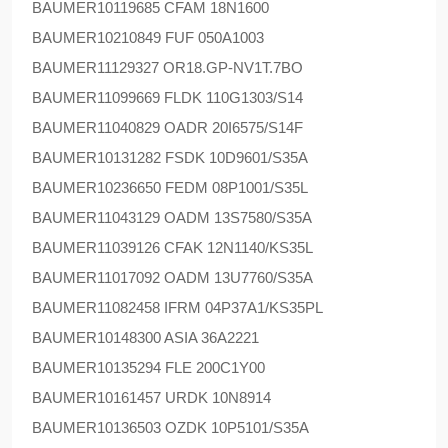
BAUMER
10119685 CFAM 18N1600
BAUMER
10210849 FUF 050A1003
BAUMER
11129327 OR18.GP-NV1T.7BO
BAUMER
11099669 FLDK 110G1303/S14
BAUMER
11040829 OADR 20I6575/S14F
BAUMER
10131282 FSDK 10D9601/S35A
BAUMER
10236650 FEDM 08P1001/S35L
BAUMER
11043129 OADM 13S7580/S35A
BAUMER
11039126 CFAK 12N1140/KS35L
BAUMER
11017092 OADM 13U7760/S35A
BAUMER
11082458 IFRM 04P37A1/KS35PL
BAUMER
10148300 ASIA 36A2221
BAUMER
10135294 FLE 200C1Y00
BAUMER
10161457 URDK 10N8914
BAUMER
10136503 OZDK 10P5101/S35A