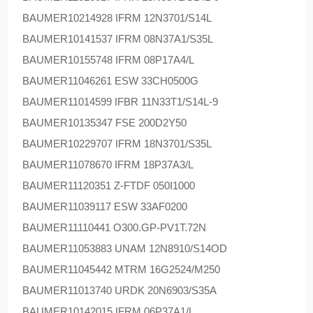
BAUMER
10214928 IFRM 12N3701/S14L
BAUMER
10141537 IFRM 08N37A1/S35L
BAUMER
10155748 IFRM 08P17A4/L
BAUMER
11046261 ESW 33CH0500G
BAUMER
11014599 IFBR 11N33T1/S14L-9
BAUMER
10135347 FSE 200D2Y50
BAUMER
10229707 IFRM 18N3701/S35L
BAUMER
11078670 IFRM 18P37A3/L
BAUMER
11120351 Z-FTDF 050I1000
BAUMER
11039117 ESW 33AF0200
BAUMER
11110441 O300.GP-PV1T.72N
BAUMER
11053883 UNAM 12N8910/S14OD
BAUMER
11045442 MTRM 16G2524/M250
BAUMER
11013740 URDK 20N6903/S35A
BAUMER
10142015 IFRM 06P37A1/L