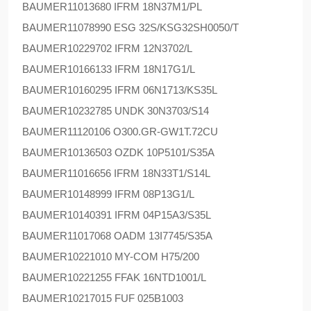
BAUMER
11013680 IFRM 18N37M1/PL
BAUMER
11078990 ESG 32S/KSG32SH0050/T
BAUMER
10229702 IFRM 12N3702/L
BAUMER
10166133 IFRM 18N17G1/L
BAUMER
10160295 IFRM 06N1713/KS35L
BAUMER
10232785 UNDK 30N3703/S14
BAUMER
11120106 O300.GR-GW1T.72CU
BAUMER
10136503 OZDK 10P5101/S35A
BAUMER
11016656 IFRM 18N33T1/S14L
BAUMER
10148999 IFRM 08P13G1/L
BAUMER
10140391 IFRM 04P15A3/S35L
BAUMER
11017068 OADM 13I7745/S35A
BAUMER
10221010 MY-COM H75/200
BAUMER
10221255 FFAK 16NTD1001/L
BAUMER
10217015 FUF 025B1003