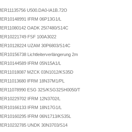
MER
11135756 U500.DA0-IA1B.72O
MER
10148991 IFRM 06P13G1/L
MER
11080142 OADK 25I7480/S14C
MER
10221749 FSF 100A3022
MER
10128224 UZAM 30P6803/S14C
MER
10156738 Lichtleiterverlängerung 2m
MER
10144589 IFRM 05N15A1/L
MER
11018087 MZCK 03N1012/KS35D
MER
11013680 IFRM 18N37M1/PL
MER
11078990 ESG 32S/KSG32SH0050/T
MER
10229702 IFRM 12N3702/L
MER
10166133 IFRM 18N17G1/L
MER
10160295 IFRM 06N1713/KS35L
MER
10232785 UNDK 30N3703/S14