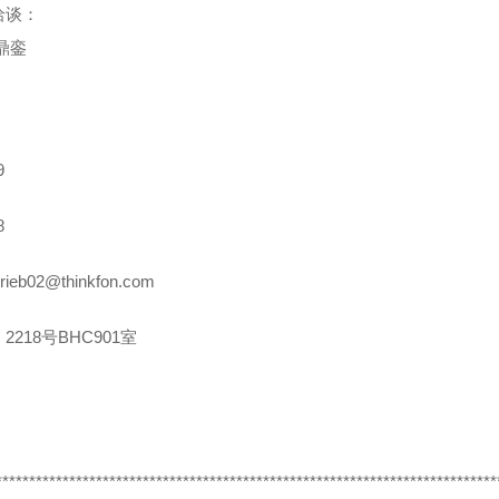
洽谈：
鼎銮
9
8
rieb02@thinkfon.com
2218号BHC901室
***************************************************************************