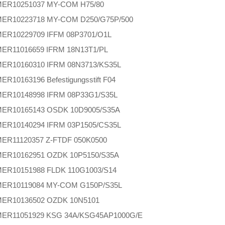
MER
10251037 MY-COM H75/80
MER
10223718 MY-COM D250/G75P/500
MER
10229709 IFFM 08P3701/O1L
MER
11016659 IFRM 18N13T1/PL
MER
10160310 IFRM 08N3713/KS35L
MER
10163196 Befestigungsstift F04
MER
10148998 IFRM 08P33G1/S35L
MER
10165143 OSDK 10D9005/S35A
MER
10140294 IFRM 03P1505/CS35L
MER
11120357 Z-FTDF 050K0500
MER
10162951 OZDK 10P5150/S35A
MER
10151988 FLDK 110G1003/S14
MER
10119084 MY-COM G150P/S35L
MER
10136502 OZDK 10N5101
MER
11051929 KSG 34A/KSG45AP1000G/E