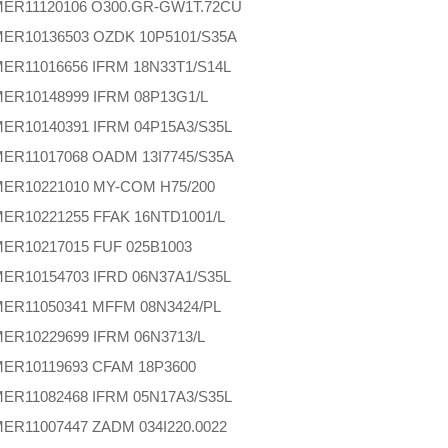
MER
11120106 O300.GR-GW1T.72CU
MER
10136503 OZDK 10P5101/S35A
MER
11016656 IFRM 18N33T1/S14L
MER
10148999 IFRM 08P13G1/L
MER
10140391 IFRM 04P15A3/S35L
MER
11017068 OADM 13I7745/S35A
MER
10221010 MY-COM H75/200
MER
10221255 FFAK 16NTD1001/L
MER
10217015 FUF 025B1003
MER
10154703 IFRD 06N37A1/S35L
MER
11050341 MFFM 08N3424/PL
MER
10229699 IFRM 06N3713/L
MER
10119693 CFAM 18P3600
MER
11082468 IFRM 05N17A3/S35L
MER
11007447 ZADM 034I220.0022