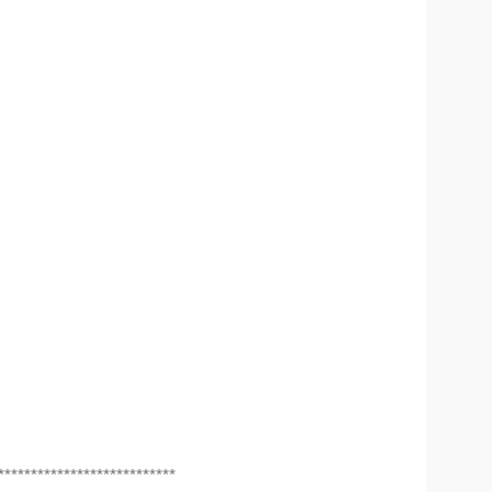
***************************