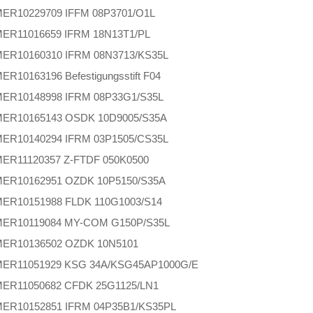
MER
10229709 IFFM 08P3701/O1L
MER
11016659 IFRM 18N13T1/PL
MER
10160310 IFRM 08N3713/KS35L
MER
10163196 Befestigungsstift F04
MER
10148998 IFRM 08P33G1/S35L
MER
10165143 OSDK 10D9005/S35A
MER
10140294 IFRM 03P1505/CS35L
MER
11120357 Z-FTDF 050K0500
MER
10162951 OZDK 10P5150/S35A
MER
10151988 FLDK 110G1003/S14
MER
10119084 MY-COM G150P/S35L
MER
10136502 OZDK 10N5101
MER
11051929 KSG 34A/KSG45AP1000G/E
MER
11050682 CFDK 25G1125/LN1
MER
10152851 IFRM 04P35B1/KS35PL