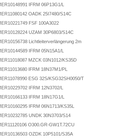
MER
10148991 IFRM 06P13G1/L
MER
11080142 OADK 25I7480/S14C
MER
10221749 FSF 100A3022
MER
10128224 UZAM 30P6803/S14C
MER
10156738 Lichtleiterverlängerung 2m
MER
10144589 IFRM 05N15A1/L
MER
11018087 MZCK 03N1012/KS35D
MER
11013680 IFRM 18N37M1/PL
MER
11078990 ESG 32S/KSG32SH0050/T
MER
10229702 IFRM 12N3702/L
MER
10166133 IFRM 18N17G1/L
MER
10160295 IFRM 06N1713/KS35L
MER
10232785 UNDK 30N3703/S14
MER
11120106 O300.GR-GW1T.72CU
MER
10136503 OZDK 10P5101/S35A