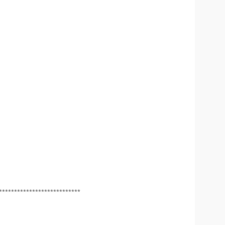
***************************