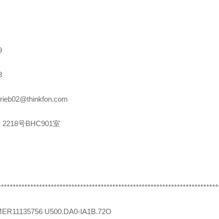
9
8
rieb02@thinkfon.com
2218号BHC901室
***************************************************************************
MER
11135756 U500.DA0-IA1B.72O