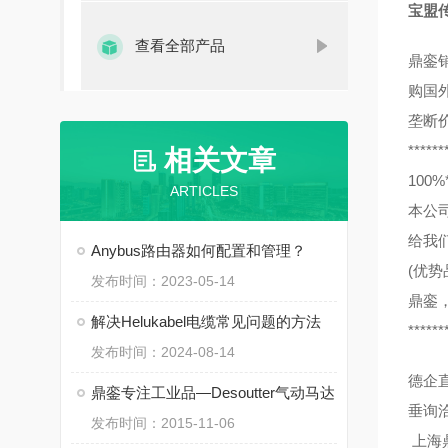
宝盟传感
查看全部产品
鼎銮
购国
垄断
******
相关文章
10
ARTICLES
本公
给我
Anybus路由器如何配置和管理？
(优势
发布时间：2023-05-14
鼎銮
解决Helukabel电缆常见问题的方法
******
发布时间：2024-08-14
德企
鼎銮专注工业品—Desoutter气动马达
垂询
发布时间：2015-11-06
上海