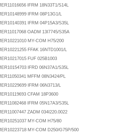
MER
11016656 IFRM 18N33T1/S14L
MER
10148999 IFRM 08P13G1/L
MER
10140391 IFRM 04P15A3/S35L
MER
11017068 OADM 13I7745/S35A
MER
10221010 MY-COM H75/200
MER
10221255 FFAK 16NTD1001/L
MER
10217015 FUF 025B1003
MER
10154703 IFRD 06N37A1/S35L
MER
11050341 MFFM 08N3424/PL
MER
10229699 IFRM 06N3713/L
MER
10119693 CFAM 18P3600
MER
11082468 IFRM 05N17A3/S35L
MER
11007447 ZADM 034I220.0022
MER
10251037 MY-COM H75/80
MER
10223718 MY-COM D250/G75P/500