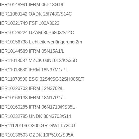
MER
10148991 IFRM 06P13G1/L
MER
11080142 OADK 25I7480/S14C
MER
10221749 FSF 100A3022
MER
10128224 UZAM 30P6803/S14C
MER
10156738 Lichtleiterverlängerung 2m
MER
10144589 IFRM 05N15A1/L
MER
11018087 MZCK 03N1012/KS35D
MER
11013680 IFRM 18N37M1/PL
MER
11078990 ESG 32S/KSG32SH0050/T
MER
10229702 IFRM 12N3702/L
MER
10166133 IFRM 18N17G1/L
MER
10160295 IFRM 06N1713/KS35L
MER
10232785 UNDK 30N3703/S14
MER
11120106 O300.GR-GW1T.72CU
MER
10136503 OZDK 10P5101/S35A