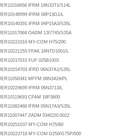
MER
11016656 IFRM 18N33T1/S14L
MER
10148999 IFRM 08P13G1/L
MER
10140391 IFRM 04P15A3/S35L
MER
11017068 OADM 13I7745/S35A
MER
10221010 MY-COM H75/200
MER
10221255 FFAK 16NTD1001/L
MER
10217015 FUF 025B1003
MER
10154703 IFRD 06N37A1/S35L
MER
11050341 MFFM 08N3424/PL
MER
10229699 IFRM 06N3713/L
MER
10119693 CFAM 18P3600
MER
11082468 IFRM 05N17A3/S35L
MER
11007447 ZADM 034I220.0022
MER
10251037 MY-COM H75/80
MER
10223718 MY-COM D250/G75P/500