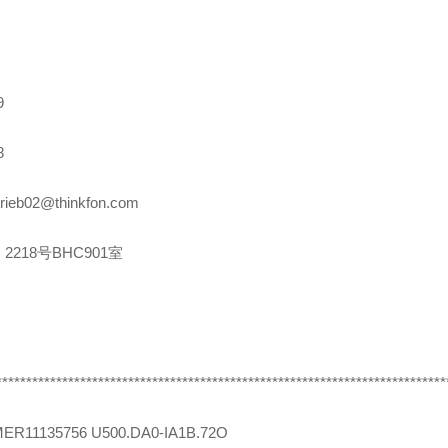
9
8
rieb02@thinkfon.com
2218号BHC901室
***************************************************************************
MER
11135756 U500.DA0-IA1B.72O