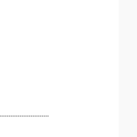
***************************