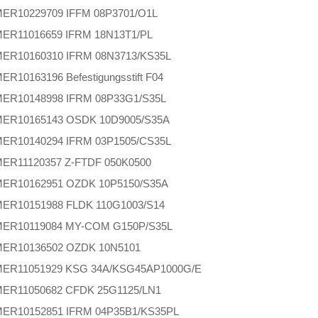
MER
10229709 IFFM 08P3701/O1L
MER
11016659 IFRM 18N13T1/PL
MER
10160310 IFRM 08N3713/KS35L
MER
10163196 Befestigungsstift F04
MER
10148998 IFRM 08P33G1/S35L
MER
10165143 OSDK 10D9005/S35A
MER
10140294 IFRM 03P1505/CS35L
MER
11120357 Z-FTDF 050K0500
MER
10162951 OZDK 10P5150/S35A
MER
10151988 FLDK 110G1003/S14
MER
10119084 MY-COM G150P/S35L
MER
10136502 OZDK 10N5101
MER
11051929 KSG 34A/KSG45AP1000G/E
MER
11050682 CFDK 25G1125/LN1
MER
10152851 IFRM 04P35B1/KS35PL