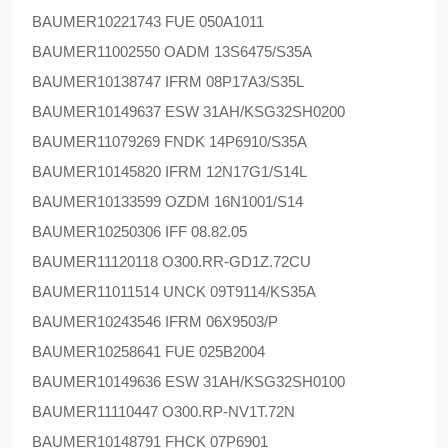
BAUMER
10221743 FUE 050A1011
BAUMER
11002550 OADM 13S6475/S35A
BAUMER
10138747 IFRM 08P17A3/S35L
BAUMER
10149637 ESW 31AH/KSG32SH0200
BAUMER
11079269 FNDK 14P6910/S35A
BAUMER
10145820 IFRM 12N17G1/S14L
BAUMER
10133599 OZDM 16N1001/S14
BAUMER
10250306 IFF 08.82.05
BAUMER
11120118 O300.RR-GD1Z.72CU
BAUMER
11011514 UNCK 09T9114/KS35A
BAUMER
10243546 IFRM 06X9503/P
BAUMER
10258641 FUE 025B2004
BAUMER
10149636 ESW 31AH/KSG32SH0100
BAUMER
11110447 O300.RP-NV1T.72N
BAUMER
10148791 FHCK 07P6901