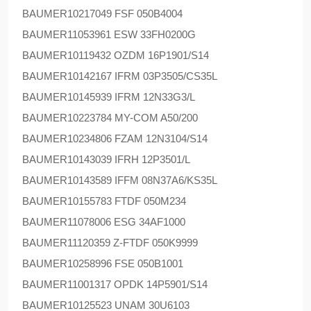
BAUMER
10217049 FSF 050B4004
BAUMER
11053961 ESW 33FH0200G
BAUMER
10119432 OZDM 16P1901/S14
BAUMER
10142167 IFRM 03P3505/CS35L
BAUMER
10145939 IFRM 12N33G3/L
BAUMER
10223784 MY-COM A50/200
BAUMER
10234806 FZAM 12N3104/S14
BAUMER
10143039 IFRH 12P3501/L
BAUMER
10143589 IFFM 08N37A6/KS35L
BAUMER
10155783 FTDF 050M234
BAUMER
11078006 ESG 34AF1000
BAUMER
11120359 Z-FTDF 050K9999
BAUMER
10258996 FSE 050B1001
BAUMER
11001317 OPDK 14P5901/S14
BAUMER
10125523 UNAM 30U6103