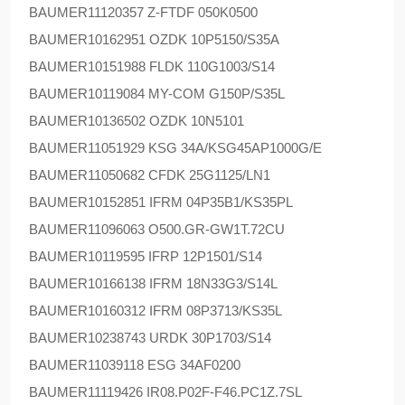
BAUMER
11120357 Z-FTDF 050K0500
BAUMER
10162951 OZDK 10P5150/S35A
BAUMER
10151988 FLDK 110G1003/S14
BAUMER
10119084 MY-COM G150P/S35L
BAUMER
10136502 OZDK 10N5101
BAUMER
11051929 KSG 34A/KSG45AP1000G/E
BAUMER
11050682 CFDK 25G1125/LN1
BAUMER
10152851 IFRM 04P35B1/KS35PL
BAUMER
11096063 O500.GR-GW1T.72CU
BAUMER
10119595 IFRP 12P1501/S14
BAUMER
10166138 IFRM 18N33G3/S14L
BAUMER
10160312 IFRM 08P3713/KS35L
BAUMER
10238743 URDK 30P1703/S14
BAUMER
11039118 ESG 34AF0200
BAUMER
11119426 IR08.P02F-F46.PC1Z.7SL