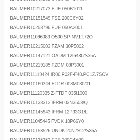
BAUMER
10217073 FUE 050B1011
BAUMER
10151549 FSE 200C6Y02
BAUMER
10258796 FUE 050A2001
BAUMER
11096083 O500.SP-NV1T.72O
BAUMER
10215003 FZAM 30P5002
BAUMER
10147121 OADM 12I6430/S35A
BAUMER
10219185 FZDM 08P3001
BAUMER
11119424 IR06.P02F-F40.PC1Z.7SCV
BAUMER
10160344 FTDR 008M030/01
BAUMER
11120335 Z-FTDF 035I1000
BAUMER
10138312 IFRM 03N3503/Q
BAUMER
10145943 IFRM 12P33G1/L
BAUMER
11045445 FVDK 10P66Y0
BAUMER
10158526 UNDK 20N7912/S35A
BAUMER
10135352 FPE 200C4Y00