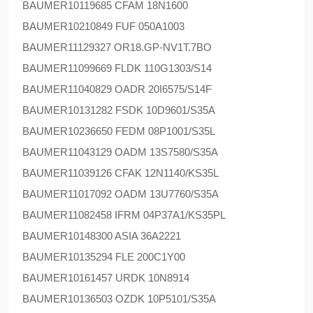
BAUMER
10119685 CFAM 18N1600
BAUMER
10210849 FUF 050A1003
BAUMER
11129327 OR18.GP-NV1T.7BO
BAUMER
11099669 FLDK 110G1303/S14
BAUMER
11040829 OADR 20I6575/S14F
BAUMER
10131282 FSDK 10D9601/S35A
BAUMER
10236650 FEDM 08P1001/S35L
BAUMER
11043129 OADM 13S7580/S35A
BAUMER
11039126 CFAK 12N1140/KS35L
BAUMER
11017092 OADM 13U7760/S35A
BAUMER
11082458 IFRM 04P37A1/KS35PL
BAUMER
10148300 ASIA 36A2221
BAUMER
10135294 FLE 200C1Y00
BAUMER
10161457 URDK 10N8914
BAUMER
10136503 OZDK 10P5101/S35A