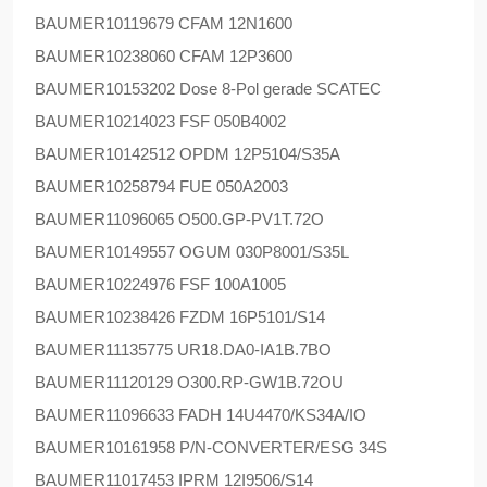
BAUMER
10119679 CFAM 12N1600
BAUMER
10238060 CFAM 12P3600
BAUMER
10153202 Dose 8-Pol gerade SCATEC
BAUMER
10214023 FSF 050B4002
BAUMER
10142512 OPDM 12P5104/S35A
BAUMER
10258794 FUE 050A2003
BAUMER
11096065 O500.GP-PV1T.72O
BAUMER
10149557 OGUM 030P8001/S35L
BAUMER
10224976 FSF 100A1005
BAUMER
10238426 FZDM 16P5101/S14
BAUMER
11135775 UR18.DA0-IA1B.7BO
BAUMER
11120129 O300.RP-GW1B.72OU
BAUMER
11096633 FADH 14U4470/KS34A/IO
BAUMER
10161958 P/N-CONVERTER/ESG 34S
BAUMER
11017453 IPRM 12I9506/S14