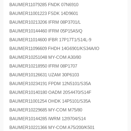
BAUMER
11079285 FNDK 07N6910
BAUMER
11001223 FSDK 14D9601
BAUMER
10213206 IFRM 08P3701/L
BAUMER
10144460 IFRM 05P15A5/Q
BAUMER
11014600 IFBR 17P17T1/S14L-9
BAUMER
11096609 FHDH 14G6901/KS34A/IO
BAUMER
10251048 MY-COM A30/80
BAUMER
10218950 IFRM 08P1707
BAUMER
10126631 UZAM 30P6103
BAUMER
10234191 FPDM 12N5101/S35A
BAUMER
10140180 OADM 20S4470/S14F
BAUMER
11001254 OHDK 14P5101/S35A
BAUMER
10229685 MY-COM M75/80
BAUMER
10144285 IWRM 12I9704/S14
BAUMER
10221366 MY-COM A75/200/K501