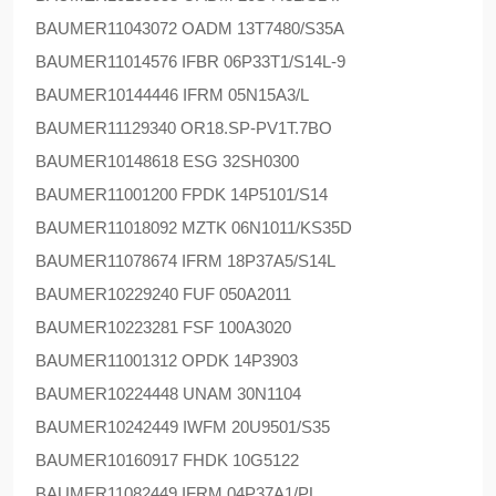
BAUMER
11043072 OADM 13T7480/S35A
BAUMER
11014576 IFBR 06P33T1/S14L-9
BAUMER
10144446 IFRM 05N15A3/L
BAUMER
11129340 OR18.SP-PV1T.7BO
BAUMER
10148618 ESG 32SH0300
BAUMER
11001200 FPDK 14P5101/S14
BAUMER
11018092 MZTK 06N1011/KS35D
BAUMER
11078674 IFRM 18P37A5/S14L
BAUMER
10229240 FUF 050A2011
BAUMER
10223281 FSF 100A3020
BAUMER
11001312 OPDK 14P3903
BAUMER
10224448 UNAM 30N1104
BAUMER
10242449 IWFM 20U9501/S35
BAUMER
10160917 FHDK 10G5122
BAUMER
11082449 IFRM 04P37A1/PL