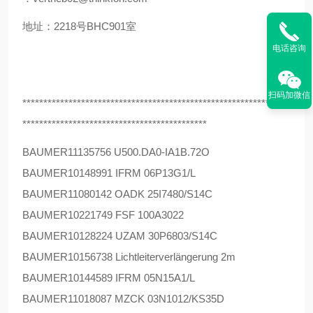
地址：2218号BHC901室
电话咨询
扫码加微信
****************************************************************
********************************************
BAUMER
11135756 U500.DA0-IA1B.72O
BAUMER
10148991 IFRM 06P13G1/L
BAUMER
11080142 OADK 25I7480/S14C
BAUMER
10221749 FSF 100A3022
BAUMER
10128224 UZAM 30P6803/S14C
BAUMER
10156738 Lichtleiterverlängerung 2m
BAUMER
10144589 IFRM 05N15A1/L
BAUMER
11018087 MZCK 03N1012/KS35D