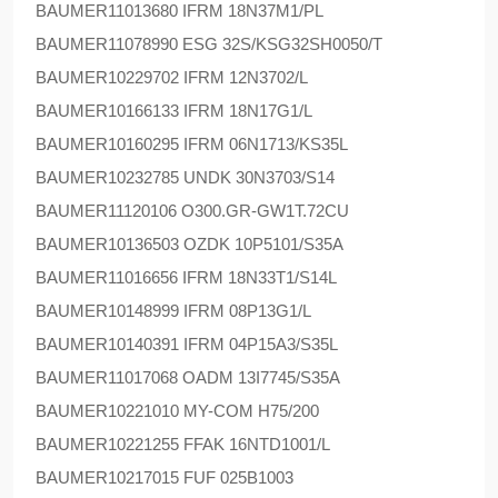
BAUMER
11013680 IFRM 18N37M1/PL
BAUMER
11078990 ESG 32S/KSG32SH0050/T
BAUMER
10229702 IFRM 12N3702/L
BAUMER
10166133 IFRM 18N17G1/L
BAUMER
10160295 IFRM 06N1713/KS35L
BAUMER
10232785 UNDK 30N3703/S14
BAUMER
11120106 O300.GR-GW1T.72CU
BAUMER
10136503 OZDK 10P5101/S35A
BAUMER
11016656 IFRM 18N33T1/S14L
BAUMER
10148999 IFRM 08P13G1/L
BAUMER
10140391 IFRM 04P15A3/S35L
BAUMER
11017068 OADM 13I7745/S35A
BAUMER
10221010 MY-COM H75/200
BAUMER
10221255 FFAK 16NTD1001/L
BAUMER
10217015 FUF 025B1003