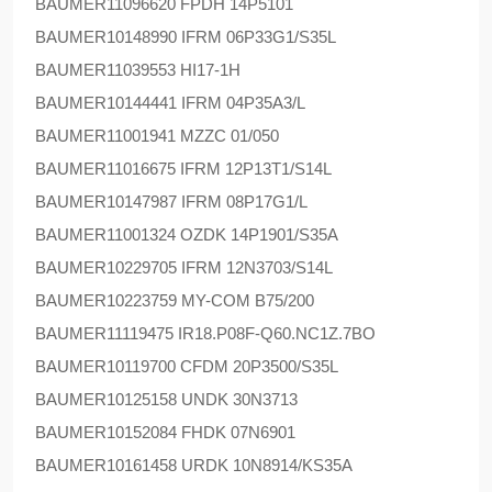
BAUMER
11096620 FPDH 14P5101
BAUMER
10148990 IFRM 06P33G1/S35L
BAUMER
11039553 HI17-1H
BAUMER
10144441 IFRM 04P35A3/L
BAUMER
11001941 MZZC 01/050
BAUMER
11016675 IFRM 12P13T1/S14L
BAUMER
10147987 IFRM 08P17G1/L
BAUMER
11001324 OZDK 14P1901/S35A
BAUMER
10229705 IFRM 12N3703/S14L
BAUMER
10223759 MY-COM B75/200
BAUMER
11119475 IR18.P08F-Q60.NC1Z.7BO
BAUMER
10119700 CFDM 20P3500/S35L
BAUMER
10125158 UNDK 30N3713
BAUMER
10152084 FHDK 07N6901
BAUMER
10161458 URDK 10N8914/KS35A