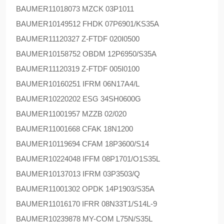
BAUMER
11018073 MZCK 03P1011
BAUMER
10149512 FHDK 07P6901/KS35A
BAUMER
11120327 Z-FTDF 020I0500
BAUMER
10158752 OBDM 12P6950/S35A
BAUMER
11120319 Z-FTDF 005I0100
BAUMER
10160251 IFRM 06N17A4/L
BAUMER
10220202 ESG 34SH0600G
BAUMER
11001957 MZZB 02/020
BAUMER
11001668 CFAK 18N1200
BAUMER
10119694 CFAM 18P3600/S14
BAUMER
10224048 IFFM 08P1701/O1S35L
BAUMER
10137013 IFRM 03P3503/Q
BAUMER
11001302 OPDK 14P1903/S35A
BAUMER
11016170 IFRR 08N33T1/S14L-9
BAUMER
10239878 MY-COM L75N/S35L