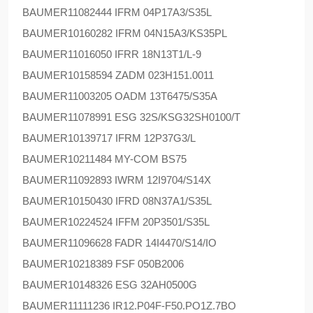
BAUMER
11082444 IFRM 04P17A3/S35L
BAUMER
10160282 IFRM 04N15A3/KS35PL
BAUMER
11016050 IFRR 18N13T1/L-9
BAUMER
10158594 ZADM 023H151.0011
BAUMER
11003205 OADM 13T6475/S35A
BAUMER
11078991 ESG 32S/KSG32SH0100/T
BAUMER
10139717 IFRM 12P37G3/L
BAUMER
10211484 MY-COM BS75
BAUMER
11092893 IWRM 12I9704/S14X
BAUMER
10150430 IFRD 08N37A1/S35L
BAUMER
10224524 IFFM 20P3501/S35L
BAUMER
11096628 FADR 14I4470/S14/IO
BAUMER
10218389 FSF 050B2006
BAUMER
10148326 ESG 32AH0500G
BAUMER
11111236 IR12.P04F-F50.PO1Z.7BO