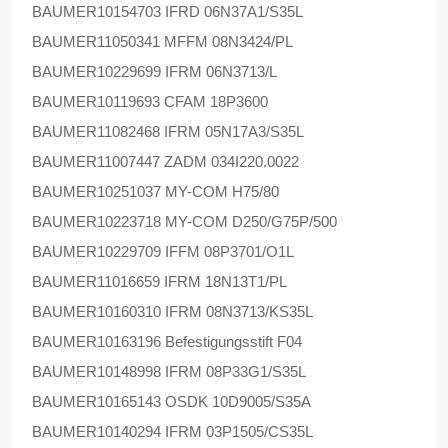
BAUMER
10154703 IFRD 06N37A1/S35L
BAUMER
11050341 MFFM 08N3424/PL
BAUMER
10229699 IFRM 06N3713/L
BAUMER
10119693 CFAM 18P3600
BAUMER
11082468 IFRM 05N17A3/S35L
BAUMER
11007447 ZADM 034I220.0022
BAUMER
10251037 MY-COM H75/80
BAUMER
10223718 MY-COM D250/G75P/500
BAUMER
10229709 IFFM 08P3701/O1L
BAUMER
11016659 IFRM 18N13T1/PL
BAUMER
10160310 IFRM 08N3713/KS35L
BAUMER
10163196 Befestigungsstift F04
BAUMER
10148998 IFRM 08P33G1/S35L
BAUMER
10165143 OSDK 10D9005/S35A
BAUMER
10140294 IFRM 03P1505/CS35L