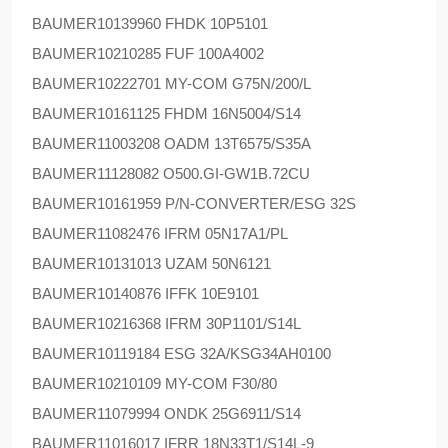
BAUMER
10139960 FHDK 10P5101
BAUMER
10210285 FUF 100A4002
BAUMER
10222701 MY-COM G75N/200/L
BAUMER
10161125 FHDM 16N5004/S14
BAUMER
11003208 OADM 13T6575/S35A
BAUMER
11128082 O500.GI-GW1B.72CU
BAUMER
10161959 P/N-CONVERTER/ESG 32S
BAUMER
11082476 IFRM 05N17A1/PL
BAUMER
10131013 UZAM 50N6121
BAUMER
10140876 IFFK 10E9101
BAUMER
10216368 IFRM 30P1101/S14L
BAUMER
10119184 ESG 32A/KSG34AH0100
BAUMER
10210109 MY-COM F30/80
BAUMER
11079994 ONDK 25G6911/S14
BAUMER
11016017 IFRR 18N33T1/S14L-9