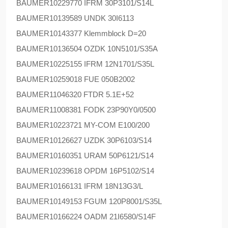
BAUMER
10229770 IFRM 30P3101/S14L
BAUMER
10139589 UNDK 30I6113
BAUMER
10143377 Klemmblock D=20
BAUMER
10136504 OZDK 10N5101/S35A
BAUMER
10225155 IFRM 12N1701/S35L
BAUMER
10259018 FUE 050B2002
BAUMER
11046320 FTDR 5.1E+52
BAUMER
11008381 FODK 23P90Y0/0500
BAUMER
10223721 MY-COM E100/200
BAUMER
10126627 UZDK 30P6103/S14
BAUMER
10160351 URAM 50P6121/S14
BAUMER
10239618 OPDM 16P5102/S14
BAUMER
10166131 IFRM 18N13G3/L
BAUMER
10149153 FGUM 120P8001/S35L
BAUMER
10166224 OADM 21I6580/S14F