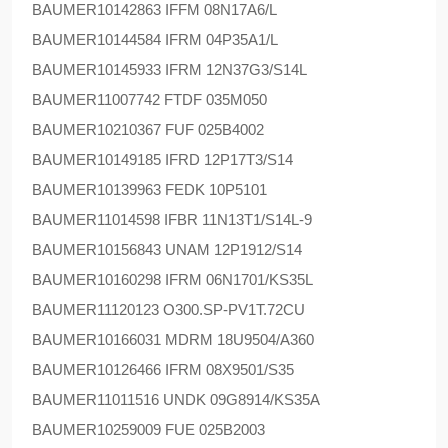
BAUMER
10142863 IFFM 08N17A6/L
BAUMER
10144584 IFRM 04P35A1/L
BAUMER
10145933 IFRM 12N37G3/S14L
BAUMER
11007742 FTDF 035M050
BAUMER
10210367 FUF 025B4002
BAUMER
10149185 IFRD 12P17T3/S14
BAUMER
10139963 FEDK 10P5101
BAUMER
11014598 IFBR 11N13T1/S14L-9
BAUMER
10156843 UNAM 12P1912/S14
BAUMER
10160298 IFRM 06N1701/KS35L
BAUMER
11120123 O300.SP-PV1T.72CU
BAUMER
10166031 MDRM 18U9504/A360
BAUMER
10126466 IFRM 08X9501/S35
BAUMER
11011516 UNDK 09G8914/KS35A
BAUMER
10259009 FUE 025B2003