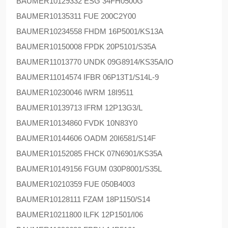
BAUMER
10129332 ESG 34FH0500G
BAUMER
10135311 FUE 200C2Y00
BAUMER
10234558 FHDM 16P5001/KS13A
BAUMER
10150008 FPDK 20P5101/S35A
BAUMER
11013770 UNDK 09G8914/KS35A/IO
BAUMER
11014574 IFBR 06P13T1/S14L-9
BAUMER
10230046 IWRM 18I9511
BAUMER
10139713 IFRM 12P13G3/L
BAUMER
10134860 FVDK 10N83Y0
BAUMER
10144606 OADM 20I6581/S14F
BAUMER
10152085 FHCK 07N6901/KS35A
BAUMER
10149156 FGUM 030P8001/S35L
BAUMER
10210359 FUE 050B4003
BAUMER
10128111 FZAM 18P1150/S14
BAUMER
10211800 ILFK 12P1501/I06