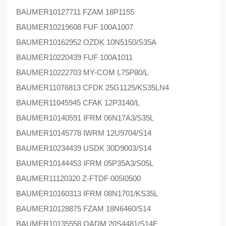
BAUMER
10127711 FZAM 18P1155
BAUMER
10219608 FUF 100A1007
BAUMER
10162952 OZDK 10N5150/S35A
BAUMER
10220439 FUF 100A1011
BAUMER
10222703 MY-COM L75P80/L
BAUMER
11076813 CFDK 25G1125/KS35LN4
BAUMER
11045945 CFAK 12P3140/L
BAUMER
10140591 IFRM 06N17A3/S35L
BAUMER
10145778 IWRM 12U9704/S14
BAUMER
10234439 USDK 30D9003/S14
BAUMER
10144453 IFRM 05P35A3/S05L
BAUMER
11120320 Z-FTDF 005I0500
BAUMER
10160313 IFRM 08N1701/KS35L
BAUMER
10128875 FZAM 18N6460/S14
BAUMER
10135558 OADM 20S4481/S14F