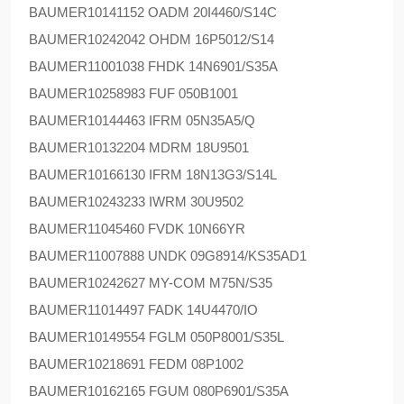
BAUMER
10141152 OADM 20I4460/S14C
BAUMER
10242042 OHDM 16P5012/S14
BAUMER
11001038 FHDK 14N6901/S35A
BAUMER
10258983 FUF 050B1001
BAUMER
10144463 IFRM 05N35A5/Q
BAUMER
10132204 MDRM 18U9501
BAUMER
10166130 IFRM 18N13G3/S14L
BAUMER
10243233 IWRM 30U9502
BAUMER
11045460 FVDK 10N66YR
BAUMER
11007888 UNDK 09G8914/KS35AD1
BAUMER
10242627 MY-COM M75N/S35
BAUMER
11014497 FADK 14U4470/IO
BAUMER
10149554 FGLM 050P8001/S35L
BAUMER
10218691 FEDM 08P1002
BAUMER
10162165 FGUM 080P6901/S35A