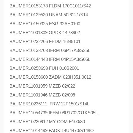
BAUMER
10153178 FLDM 170C1011/S42
BAUMER
10129530 UNAM 50I6121/S14
BAUMER
10150325 ESG 32AH0100
BAUMER
11001309 OPDK 14P3902
BAUMER
10232266 FPDM 16N5101
BAUMER
10138763 IFRM 06P17A3/S35L
BAUMER
10144448 IFRM 04P15A3/S05L
BAUMER
10258693 FUH 010B2001
BAUMER
10158600 ZADM 023H351.0012
BAUMER
11001959 MZZB 02/022
BAUMER
11001946 MZZB 02/009
BAUMER
10236111 IFRW 12P1501/S14L
BAUMER
11054739 IFFM 08P1702/O1KS05L
BAUMER
10220912 MY-COM E100/80
BAUMER
11014499 FADK 14U4470/S14/IO