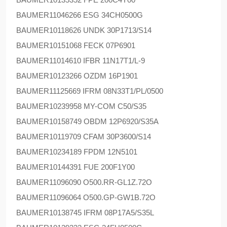
BAUMER
11046266 ESG 34CH0500G
BAUMER
10118626 UNDK 30P1713/S14
BAUMER
10151068 FECK 07P6901
BAUMER
11014610 IFBR 11N17T1/L-9
BAUMER
10123266 OZDM 16P1901
BAUMER
11125669 IFRM 08N33T1/PL/0500
BAUMER
10239958 MY-COM C50/S35
BAUMER
10158749 OBDM 12P6920/S35A
BAUMER
10119709 CFAM 30P3600/S14
BAUMER
10234189 FPDM 12N5101
BAUMER
10144391 FUE 200F1Y00
BAUMER
11096090 O500.RR-GL1Z.72O
BAUMER
11096064 O500.GP-GW1B.72O
BAUMER
10138745 IFRM 08P17A5/S35L