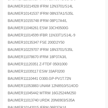
BAUMER
10214928 IFRM 12N3701/S14L
BAUMER
10141537 IFRM 08N37A1/S35L
BAUMER
10155748 IFRM 08P17A4/L
BAUMER
11046261 ESW 33CH0500G
BAUMER
11014599 IFBR 11N33T1/S14L-9
BAUMER
10135347 FSE 200D2Y50
BAUMER
10229707 IFRM 18N3701/S35L
BAUMER
11078670 IFRM 18P37A3/L
BAUMER
11120351 Z-FTDF 050I1000
BAUMER
11039117 ESW 33AF0200
BAUMER
11110441 O300.GP-PV1T.72N
BAUMER
11053883 UNAM 12N8910/S14OD
BAUMER
11045442 MTRM 16G2524/M250
BAUMER
11013740 URDK 20N6903/S35A
BAUMER
10142015 IFRM 06P37A1/L