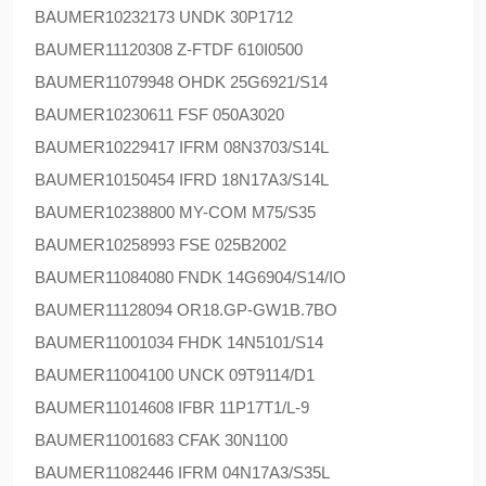
BAUMER
10232173 UNDK 30P1712
BAUMER
11120308 Z-FTDF 610I0500
BAUMER
11079948 OHDK 25G6921/S14
BAUMER
10230611 FSF 050A3020
BAUMER
10229417 IFRM 08N3703/S14L
BAUMER
10150454 IFRD 18N17A3/S14L
BAUMER
10238800 MY-COM M75/S35
BAUMER
10258993 FSE 025B2002
BAUMER
11084080 FNDK 14G6904/S14/IO
BAUMER
11128094 OR18.GP-GW1B.7BO
BAUMER
11001034 FHDK 14N5101/S14
BAUMER
11004100 UNCK 09T9114/D1
BAUMER
11014608 IFBR 11P17T1/L-9
BAUMER
11001683 CFAK 30N1100
BAUMER
11082446 IFRM 04N17A3/S35L