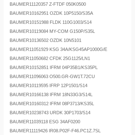
BAUMER
11120357 Z-FTDF 050K0500
BAUMER
10162951 OZDK 10P5150/S35A
BAUMER
10151988 FLDK 110G1003/S14
BAUMER
10119084 MY-COM G150P/S35L
BAUMER
10136502 OZDK 10N5101
BAUMER
11051929 KSG 34A/KSG45AP1000G/E
BAUMER
11050682 CFDK 25G1125/LN1
BAUMER
10152851 IFRM 04P35B1/KS35PL
BAUMER
11096063 O500.GR-GW1T.72CU
BAUMER
10119595 IFRP 12P1501/S14
BAUMER
10166138 IFRM 18N33G3/S14L
BAUMER
10160312 IFRM 08P3713/KS35L
BAUMER
10238743 URDK 30P1703/S14
BAUMER
11039118 ESG 34AF0200
BAUMER
11119426 IR08.P02F-F46.PC1Z.7SL