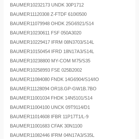
BAUMER
10232173 UNDK 30P1712
BAUMER
11120308 Z-FTDF 610I0500
BAUMER
11079948 OHDK 25G6921/S14
BAUMER
10230611 FSF 050A3020
BAUMER
10229417 IFRM 08N3703/S14L
BAUMER
10150454 IFRD 18N17A3/S14L
BAUMER
10238800 MY-COM M75/S35
BAUMER
10258993 FSE 025B2002
BAUMER
11084080 FNDK 14G6904/S14/IO
BAUMER
11128094 OR18.GP-GW1B.7BO
BAUMER
11001034 FHDK 14N5101/S14
BAUMER
11004100 UNCK 09T9114/D1
BAUMER
11014608 IFBR 11P17T1/L-9
BAUMER
11001683 CFAK 30N1100
BAUMER
11082446 IFRM 04N17A3/S35L