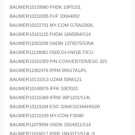
BAUMER
10139960 FHDK 10P5101
BAUMER
10210285 FUF 100A4002
BAUMER
10222701 MY-COM G75N/200/L
BAUMER
10161125 FHDM 16N5004/S14
BAUMER
11003208 OADM 13T6575/S35A
BAUMER
11128082 O500.GI-GW1B.72CU
BAUMER
10161959 P/N-CONVERTER/ESG 32S
BAUMER
11082476 IFRM 05N17A1/PL
BAUMER
10131013 UZAM 50N6121
BAUMER
10140876 IFFK 10E9101
BAUMER
10216368 IFRM 30P1101/S14L
BAUMER
10119184 ESG 32A/KSG34AH0100
BAUMER
10210109 MY-COM F30/80
BAUMER
11079994 ONDK 25G6911/S14
BAUMER
11016017 IFRR 18N33T1/S14L-9