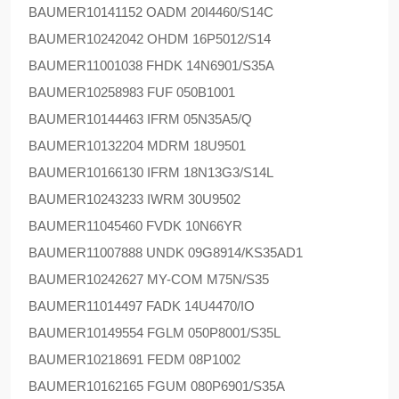
BAUMER
10141152 OADM 20I4460/S14C
BAUMER
10242042 OHDM 16P5012/S14
BAUMER
11001038 FHDK 14N6901/S35A
BAUMER
10258983 FUF 050B1001
BAUMER
10144463 IFRM 05N35A5/Q
BAUMER
10132204 MDRM 18U9501
BAUMER
10166130 IFRM 18N13G3/S14L
BAUMER
10243233 IWRM 30U9502
BAUMER
11045460 FVDK 10N66YR
BAUMER
11007888 UNDK 09G8914/KS35AD1
BAUMER
10242627 MY-COM M75N/S35
BAUMER
11014497 FADK 14U4470/IO
BAUMER
10149554 FGLM 050P8001/S35L
BAUMER
10218691 FEDM 08P1002
BAUMER
10162165 FGUM 080P6901/S35A