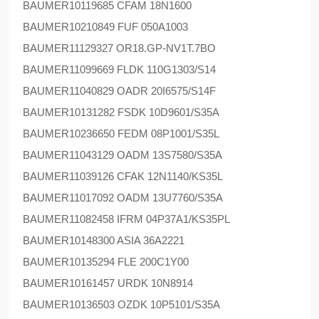
BAUMER
10119685 CFAM 18N1600
BAUMER
10210849 FUF 050A1003
BAUMER
11129327 OR18.GP-NV1T.7BO
BAUMER
11099669 FLDK 110G1303/S14
BAUMER
11040829 OADR 20I6575/S14F
BAUMER
10131282 FSDK 10D9601/S35A
BAUMER
10236650 FEDM 08P1001/S35L
BAUMER
11043129 OADM 13S7580/S35A
BAUMER
11039126 CFAK 12N1140/KS35L
BAUMER
11017092 OADM 13U7760/S35A
BAUMER
11082458 IFRM 04P37A1/KS35PL
BAUMER
10148300 ASIA 36A2221
BAUMER
10135294 FLE 200C1Y00
BAUMER
10161457 URDK 10N8914
BAUMER
10136503 OZDK 10P5101/S35A