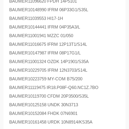
BAUMER
11096620 FPDH 14P5101
BAUMER
10148990 IFRM 06P33G1/S35L
BAUMER
11039553 HI17-1H
BAUMER
10144441 IFRM 04P35A3/L
BAUMER
11001941 MZZC 01/050
BAUMER
11016675 IFRM 12P13T1/S14L
BAUMER
10147987 IFRM 08P17G1/L
BAUMER
11001324 OZDK 14P1901/S35A
BAUMER
10229705 IFRM 12N3703/S14L
BAUMER
10223759 MY-COM B75/200
BAUMER
11119475 IR18.P08F-Q60.NC1Z.7BO
BAUMER
10119700 CFDM 20P3500/S35L
BAUMER
10125158 UNDK 30N3713
BAUMER
10152084 FHDK 07N6901
BAUMER
10161458 URDK 10N8914/KS35A