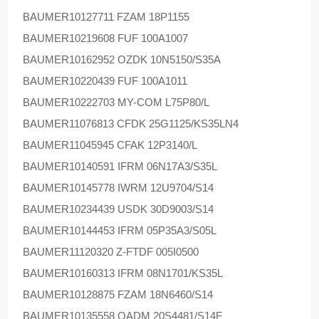
BAUMER
10127711 FZAM 18P1155
BAUMER
10219608 FUF 100A1007
BAUMER
10162952 OZDK 10N5150/S35A
BAUMER
10220439 FUF 100A1011
BAUMER
10222703 MY-COM L75P80/L
BAUMER
11076813 CFDK 25G1125/KS35LN4
BAUMER
11045945 CFAK 12P3140/L
BAUMER
10140591 IFRM 06N17A3/S35L
BAUMER
10145778 IWRM 12U9704/S14
BAUMER
10234439 USDK 30D9003/S14
BAUMER
10144453 IFRM 05P35A3/S05L
BAUMER
11120320 Z-FTDF 005I0500
BAUMER
10160313 IFRM 08N1701/KS35L
BAUMER
10128875 FZAM 18N6460/S14
BAUMER
10135558 OADM 20S4481/S14F