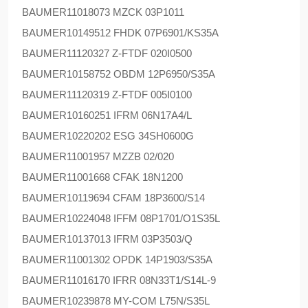
BAUMER
11018073 MZCK 03P1011
BAUMER
10149512 FHDK 07P6901/KS35A
BAUMER
11120327 Z-FTDF 020I0500
BAUMER
10158752 OBDM 12P6950/S35A
BAUMER
11120319 Z-FTDF 005I0100
BAUMER
10160251 IFRM 06N17A4/L
BAUMER
10220202 ESG 34SH0600G
BAUMER
11001957 MZZB 02/020
BAUMER
11001668 CFAK 18N1200
BAUMER
10119694 CFAM 18P3600/S14
BAUMER
10224048 IFFM 08P1701/O1S35L
BAUMER
10137013 IFRM 03P3503/Q
BAUMER
11001302 OPDK 14P1903/S35A
BAUMER
11016170 IFRR 08N33T1/S14L-9
BAUMER
10239878 MY-COM L75N/S35L