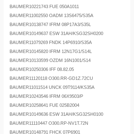
BAUMER
10221743 FUE 050A1011
BAUMER
11002550 OADM 13S6475/S35A
BAUMER
10138747 IFRM 08P17A3/S35L
BAUMER
10149637 ESW 31AH/KSG32SH0200
BAUMER
11079269 FNDK 14P6910/S35A
BAUMER
10145820 IFRM 12N17G1/S14L
BAUMER
10133599 OZDM 16N1001/S14
BAUMER
10250306 IFF 08.82.05
BAUMER
11120118 O300.RR-GD1Z.72CU
BAUMER
11011514 UNCK 09T9114/KS35A
BAUMER
10243546 IFRM 06X9503/P
BAUMER
10258641 FUE 025B2004
BAUMER
10149636 ESW 31AH/KSG32SH0100
BAUMER
11110447 O300.RP-NV1T.72N
BAUMER
10148791 FHCK 07P6901