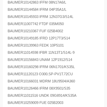
BAUMER
10142863 IFFM 08N17A6/L
BAUMER
10144584 IFRM 04P35A1/L
BAUMER
10145933 IFRM 12N37G3/S14L
BAUMER
11007742 FTDF 035M050
BAUMER
10210367 FUF 025B4002
BAUMER
10149185 IFRD 12P17T3/S14
BAUMER
10139963 FEDK 10P5101
BAUMER
11014598 IFBR 11N13T1/S14L-9
BAUMER
10156843 UNAM 12P1912/S14
BAUMER
10160298 IFRM 06N1701/KS35L
BAUMER
11120123 O300.SP-PV1T.72CU
BAUMER
10166031 MDRM 18U9504/A360
BAUMER
10126466 IFRM 08X9501/S35
BAUMER
11011516 UNDK 09G8914/KS35A
BAUMER
10259009 FUE 025B2003