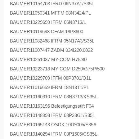
BAUMER
10154703 IFRD 06N37A1/S35L
BAUMER
11050341 MFFM 08N3424/PL
BAUMER
10229699 IFRM 06N3713/L
BAUMER
10119693 CFAM 18P3600
BAUMER
11082468 IFRM 05N17A3/S35L
BAUMER
11007447 ZADM 034I220.0022
BAUMER
10251037 MY-COM H75/80
BAUMER
10223718 MY-COM D250/G75P/500
BAUMER
10229709 IFFM 08P3701/O1L
BAUMER
11016659 IFRM 18N13T1/PL
BAUMER
10160310 IFRM 08N3713/KS35L
BAUMER
10163196 Befestigungsstift F04
BAUMER
10148998 IFRM 08P33G1/S35L
BAUMER
10165143 OSDK 10D9005/S35A
BAUMER
10140294 IFRM 03P1505/CS35L