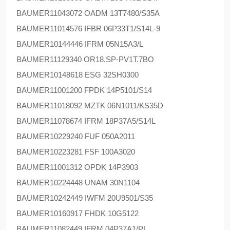
BAUMER
11043072 OADM 13T7480/S35A
BAUMER
11014576 IFBR 06P33T1/S14L-9
BAUMER
10144446 IFRM 05N15A3/L
BAUMER
11129340 OR18.SP-PV1T.7BO
BAUMER
10148618 ESG 32SH0300
BAUMER
11001200 FPDK 14P5101/S14
BAUMER
11018092 MZTK 06N1011/KS35D
BAUMER
11078674 IFRM 18P37A5/S14L
BAUMER
10229240 FUF 050A2011
BAUMER
10223281 FSF 100A3020
BAUMER
11001312 OPDK 14P3903
BAUMER
10224448 UNAM 30N1104
BAUMER
10242449 IWFM 20U9501/S35
BAUMER
10160917 FHDK 10G5122
BAUMER
11082449 IFRM 04P37A1/PL