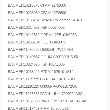
BAUMER
10119679 CFAM 12N1600
BAUMER
10238060 CFAM 12P3600
BAUMER
10153202 Dose 8-Pol gerade SCATEC
BAUMER
10214023 FSF 050B4002
BAUMER
10142512 OPDM 12P5104/S35A
BAUMER
10258794 FUE 050A2003
BAUMER
11096065 O500.GP-PV1T.72O
BAUMER
10149557 OGUM 030P8001/S35L
BAUMER
10224976 FSF 100A1005
BAUMER
10238426 FZDM 16P5101/S14
BAUMER
11135775 UR18.DA0-IA1B.7BO
BAUMER
11120129 O300.RP-GW1B.72OU
BAUMER
11096633 FADH 14U4470/KS34A/IO
BAUMER
10161958 P/N-CONVERTER/ESG 34S
BAUMER
11017453 IPRM 12I9506/S14