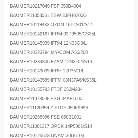
BAUMER
10217049 FSF 050B4004
BAUMER
11053961 ESW 33FH0200G
BAUMER
10119432 OZDM 16P1901/S14
BAUMER
10142167 IFRM 03P3505/CS35L
BAUMER
10145939 IFRM 12N33G3/L
BAUMER
10223784 MY-COM A50/200
BAUMER
10234806 FZAM 12N3104/S14
BAUMER
10143039 IFRH 12P3501/L
BAUMER
10143589 IFFM 08N37A6/KS35L
BAUMER
10155783 FTDF 050M234
BAUMER
11078006 ESG 34AF1000
BAUMER
11120359 Z-FTDF 050K9999
BAUMER
10258996 FSE 050B1001
BAUMER
11001317 OPDK 14P5901/S14
BAUMER
10125523 UNAM 30U6103