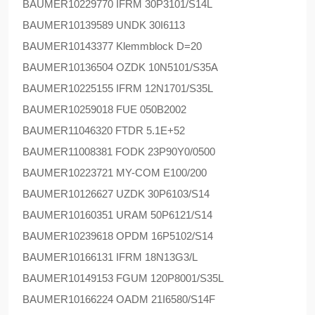
BAUMER
10229770 IFRM 30P3101/S14L
BAUMER
10139589 UNDK 30I6113
BAUMER
10143377 Klemmblock D=20
BAUMER
10136504 OZDK 10N5101/S35A
BAUMER
10225155 IFRM 12N1701/S35L
BAUMER
10259018 FUE 050B2002
BAUMER
11046320 FTDR 5.1E+52
BAUMER
11008381 FODK 23P90Y0/0500
BAUMER
10223721 MY-COM E100/200
BAUMER
10126627 UZDK 30P6103/S14
BAUMER
10160351 URAM 50P6121/S14
BAUMER
10239618 OPDM 16P5102/S14
BAUMER
10166131 IFRM 18N13G3/L
BAUMER
10149153 FGUM 120P8001/S35L
BAUMER
10166224 OADM 21I6580/S14F