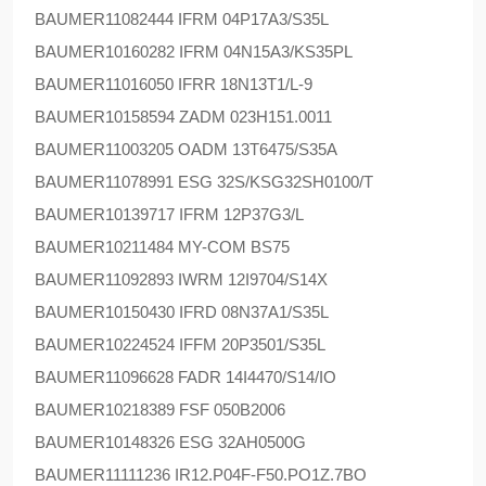
BAUMER
11082444 IFRM 04P17A3/S35L
BAUMER
10160282 IFRM 04N15A3/KS35PL
BAUMER
11016050 IFRR 18N13T1/L-9
BAUMER
10158594 ZADM 023H151.0011
BAUMER
11003205 OADM 13T6475/S35A
BAUMER
11078991 ESG 32S/KSG32SH0100/T
BAUMER
10139717 IFRM 12P37G3/L
BAUMER
10211484 MY-COM BS75
BAUMER
11092893 IWRM 12I9704/S14X
BAUMER
10150430 IFRD 08N37A1/S35L
BAUMER
10224524 IFFM 20P3501/S35L
BAUMER
11096628 FADR 14I4470/S14/IO
BAUMER
10218389 FSF 050B2006
BAUMER
10148326 ESG 32AH0500G
BAUMER
11111236 IR12.P04F-F50.PO1Z.7BO