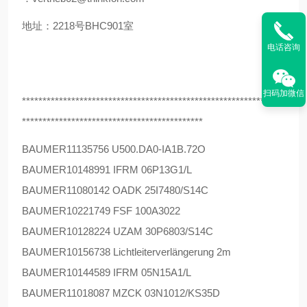
地址：2218号BHC901室
电话咨询
扫码加微信
****************************************************************
********************************************
BAUMER
11135756 U500.DA0-IA1B.72O
BAUMER
10148991 IFRM 06P13G1/L
BAUMER
11080142 OADK 25I7480/S14C
BAUMER
10221749 FSF 100A3022
BAUMER
10128224 UZAM 30P6803/S14C
BAUMER
10156738 Lichtleiterverlängerung 2m
BAUMER
10144589 IFRM 05N15A1/L
BAUMER
11018087 MZCK 03N1012/KS35D