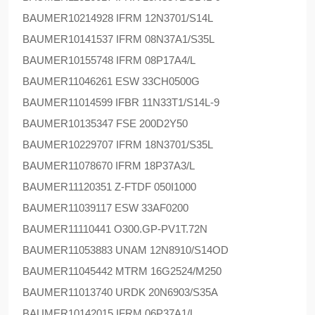
BAUMER
10214928 IFRM 12N3701/S14L
BAUMER
10141537 IFRM 08N37A1/S35L
BAUMER
10155748 IFRM 08P17A4/L
BAUMER
11046261 ESW 33CH0500G
BAUMER
11014599 IFBR 11N33T1/S14L-9
BAUMER
10135347 FSE 200D2Y50
BAUMER
10229707 IFRM 18N3701/S35L
BAUMER
11078670 IFRM 18P37A3/L
BAUMER
11120351 Z-FTDF 050I1000
BAUMER
11039117 ESW 33AF0200
BAUMER
11110441 O300.GP-PV1T.72N
BAUMER
11053883 UNAM 12N8910/S14OD
BAUMER
11045442 MTRM 16G2524/M250
BAUMER
11013740 URDK 20N6903/S35A
BAUMER
10142015 IFRM 06P37A1/L