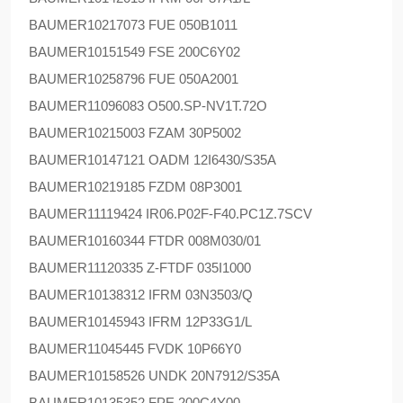
BAUMER
10217073 FUE 050B1011
BAUMER
10151549 FSE 200C6Y02
BAUMER
10258796 FUE 050A2001
BAUMER
11096083 O500.SP-NV1T.72O
BAUMER
10215003 FZAM 30P5002
BAUMER
10147121 OADM 12I6430/S35A
BAUMER
10219185 FZDM 08P3001
BAUMER
11119424 IR06.P02F-F40.PC1Z.7SCV
BAUMER
10160344 FTDR 008M030/01
BAUMER
11120335 Z-FTDF 035I1000
BAUMER
10138312 IFRM 03N3503/Q
BAUMER
10145943 IFRM 12P33G1/L
BAUMER
11045445 FVDK 10P66Y0
BAUMER
10158526 UNDK 20N7912/S35A
BAUMER
10135352 FPE 200C4Y00