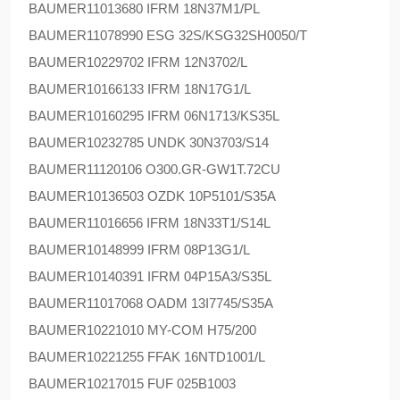
BAUMER
11013680 IFRM 18N37M1/PL
BAUMER
11078990 ESG 32S/KSG32SH0050/T
BAUMER
10229702 IFRM 12N3702/L
BAUMER
10166133 IFRM 18N17G1/L
BAUMER
10160295 IFRM 06N1713/KS35L
BAUMER
10232785 UNDK 30N3703/S14
BAUMER
11120106 O300.GR-GW1T.72CU
BAUMER
10136503 OZDK 10P5101/S35A
BAUMER
11016656 IFRM 18N33T1/S14L
BAUMER
10148999 IFRM 08P13G1/L
BAUMER
10140391 IFRM 04P15A3/S35L
BAUMER
11017068 OADM 13I7745/S35A
BAUMER
10221010 MY-COM H75/200
BAUMER
10221255 FFAK 16NTD1001/L
BAUMER
10217015 FUF 025B1003