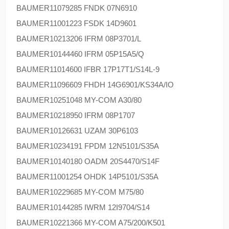
BAUMER
11079285 FNDK 07N6910
BAUMER
11001223 FSDK 14D9601
BAUMER
10213206 IFRM 08P3701/L
BAUMER
10144460 IFRM 05P15A5/Q
BAUMER
11014600 IFBR 17P17T1/S14L-9
BAUMER
11096609 FHDH 14G6901/KS34A/IO
BAUMER
10251048 MY-COM A30/80
BAUMER
10218950 IFRM 08P1707
BAUMER
10126631 UZAM 30P6103
BAUMER
10234191 FPDM 12N5101/S35A
BAUMER
10140180 OADM 20S4470/S14F
BAUMER
11001254 OHDK 14P5101/S35A
BAUMER
10229685 MY-COM M75/80
BAUMER
10144285 IWRM 12I9704/S14
BAUMER
10221366 MY-COM A75/200/K501