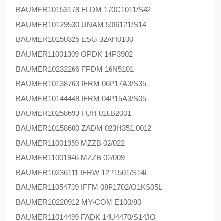
BAUMER
10153178 FLDM 170C1011/S42
BAUMER
10129530 UNAM 50I6121/S14
BAUMER
10150325 ESG 32AH0100
BAUMER
11001309 OPDK 14P3902
BAUMER
10232266 FPDM 16N5101
BAUMER
10138763 IFRM 06P17A3/S35L
BAUMER
10144448 IFRM 04P15A3/S05L
BAUMER
10258693 FUH 010B2001
BAUMER
10158600 ZADM 023H351.0012
BAUMER
11001959 MZZB 02/022
BAUMER
11001946 MZZB 02/009
BAUMER
10236111 IFRW 12P1501/S14L
BAUMER
11054739 IFFM 08P1702/O1KS05L
BAUMER
10220912 MY-COM E100/80
BAUMER
11014499 FADK 14U4470/S14/IO