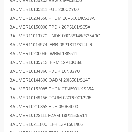
BAUMER
10129332 ESG 34FH0500G
BAUMER
10135311 FUE 200C2Y00
BAUMER
10234558 FHDM 16P5001/KS13A
BAUMER
10150008 FPDK 20P5101/S35A
BAUMER
11013770 UNDK 09G8914/KS35A/IO
BAUMER
11014574 IFBR 06P13T1/S14L-9
BAUMER
10230046 IWRM 18I9511
BAUMER
10139713 IFRM 12P13G3/L
BAUMER
10134860 FVDK 10N83Y0
BAUMER
10144606 OADM 20I6581/S14F
BAUMER
10152085 FHCK 07N6901/KS35A
BAUMER
10149156 FGUM 030P8001/S35L
BAUMER
10210359 FUE 050B4003
BAUMER
10128111 FZAM 18P1150/S14
BAUMER
10211800 ILFK 12P1501/I06