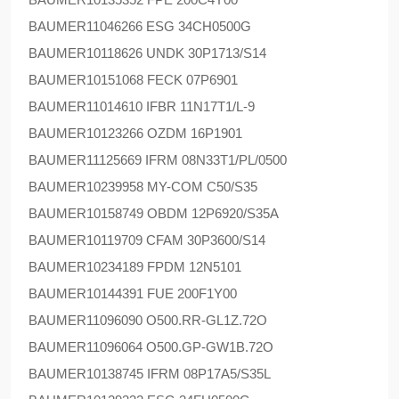
BAUMER
11046266 ESG 34CH0500G
BAUMER
10118626 UNDK 30P1713/S14
BAUMER
10151068 FECK 07P6901
BAUMER
11014610 IFBR 11N17T1/L-9
BAUMER
10123266 OZDM 16P1901
BAUMER
11125669 IFRM 08N33T1/PL/0500
BAUMER
10239958 MY-COM C50/S35
BAUMER
10158749 OBDM 12P6920/S35A
BAUMER
10119709 CFAM 30P3600/S14
BAUMER
10234189 FPDM 12N5101
BAUMER
10144391 FUE 200F1Y00
BAUMER
11096090 O500.RR-GL1Z.72O
BAUMER
11096064 O500.GP-GW1B.72O
BAUMER
10138745 IFRM 08P17A5/S35L