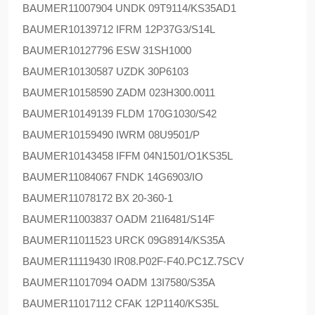
BAUMER
11007904 UNDK 09T9114/KS35AD1
BAUMER
10139712 IFRM 12P37G3/S14L
BAUMER
10127796 ESW 31SH1000
BAUMER
10130587 UZDK 30P6103
BAUMER
10158590 ZADM 023H300.0011
BAUMER
10149139 FLDM 170G1030/S42
BAUMER
10159490 IWRM 08U9501/P
BAUMER
10143458 IFFM 04N1501/O1KS35L
BAUMER
11084067 FNDK 14G6903/IO
BAUMER
11078172 BX 20-360-1
BAUMER
11003837 OADM 21I6481/S14F
BAUMER
11011523 URCK 09G8914/KS35A
BAUMER
11119430 IR08.P02F-F40.PC1Z.7SCV
BAUMER
11017094 OADM 13I7580/S35A
BAUMER
11017112 CFAK 12P1140/KS35L