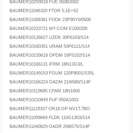
BAUMER
10259018 FUE 050B2002
BAUMER
11046320 FTDR 5.1E+52
BAUMER
11008381 FODK 23P90Y0/0500
BAUMER
10223721 MY-COM E100/200
BAUMER
10126627 UZDK 30P6103/S14
BAUMER
10160351 URAM 50P6121/S14
BAUMER
10239618 OPDM 16P5102/S14
BAUMER
10166131 IFRM 18N13G3/L
BAUMER
10149153 FGUM 120P8001/S35L
BAUMER
10166224 OADM 21I6580/S14F
BAUMER
10119685 CFAM 18N1600
BAUMER
10210849 FUF 050A1003
BAUMER
11129327 OR18.GP-NV1T.7BO
BAUMER
11099669 FLDK 110G1303/S14
BAUMER
11040829 OADR 20I6575/S14F