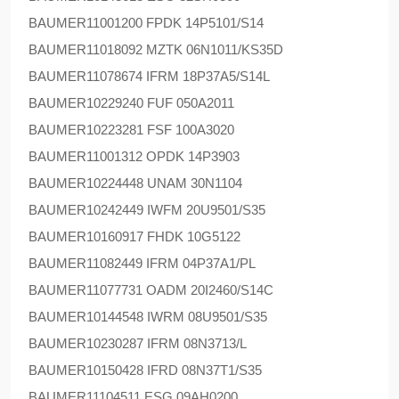
BAUMER
11001200 FPDK 14P5101/S14
BAUMER
11018092 MZTK 06N1011/KS35D
BAUMER
11078674 IFRM 18P37A5/S14L
BAUMER
10229240 FUF 050A2011
BAUMER
10223281 FSF 100A3020
BAUMER
11001312 OPDK 14P3903
BAUMER
10224448 UNAM 30N1104
BAUMER
10242449 IWFM 20U9501/S35
BAUMER
10160917 FHDK 10G5122
BAUMER
11082449 IFRM 04P37A1/PL
BAUMER
11077731 OADM 20I2460/S14C
BAUMER
10144548 IWRM 08U9501/S35
BAUMER
10230287 IFRM 08N3713/L
BAUMER
10150428 IFRD 08N37T1/S35
BAUMER
11104511 ESG 09AH0200