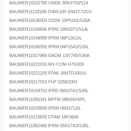
BAUMER
10232785 UNDK 30N3703/S14
BAUMER
11120106 O300.GR-GW1T.72CU
BAUMER
10136503 OZDK 10P5101/S35A
BAUMER
11016656 IFRM 18N33T1/S14L
BAUMER
10148999 IFRM 08P13G1/L
BAUMER
10140391 IFRM 04P15A3/S35L
BAUMER
11017068 OADM 13I7745/S35A
BAUMER
10221010 MY-COM H75/200
BAUMER
10221255 FFAK 16NTD1001/L
BAUMER
10217015 FUF 025B1003
BAUMER
10154703 IFRD 06N37A1/S35L
BAUMER
11050341 MFFM 08N3424/PL
BAUMER
10229699 IFRM 06N3713/L
BAUMER
10119693 CFAM 18P3600
BAUMER
11082468 IFRM 05N17A3/S35L