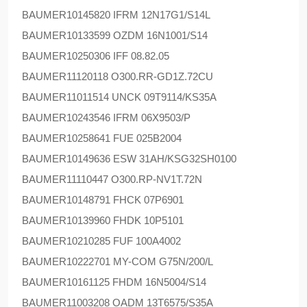
BAUMER
10145820 IFRM 12N17G1/S14L
BAUMER
10133599 OZDM 16N1001/S14
BAUMER
10250306 IFF 08.82.05
BAUMER
11120118 O300.RR-GD1Z.72CU
BAUMER
11011514 UNCK 09T9114/KS35A
BAUMER
10243546 IFRM 06X9503/P
BAUMER
10258641 FUE 025B2004
BAUMER
10149636 ESW 31AH/KSG32SH0100
BAUMER
11110447 O300.RP-NV1T.72N
BAUMER
10148791 FHCK 07P6901
BAUMER
10139960 FHDK 10P5101
BAUMER
10210285 FUF 100A4002
BAUMER
10222701 MY-COM G75N/200/L
BAUMER
10161125 FHDM 16N5004/S14
BAUMER
11003208 OADM 13T6575/S35A