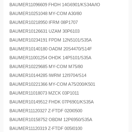
BAUMER
11096609 FHDH 14G6901/KS34A/IO
BAUMER
10251048 MY-COM A30/80
BAUMER
10218950 IFRM 08P1707
BAUMER
10126631 UZAM 30P6103
BAUMER
10234191 FPDM 12N5101/S35A
BAUMER
10140180 OADM 20S4470/S14F
BAUMER
11001254 OHDK 14P5101/S35A
BAUMER
10229685 MY-COM M75/80
BAUMER
10144285 IWRM 12I9704/S14
BAUMER
10221366 MY-COM A75/200/K501
BAUMER
11018073 MZCK 03P1011
BAUMER
10149512 FHDK 07P6901/KS35A
BAUMER
11120327 Z-FTDF 020I0500
BAUMER
10158752 OBDM 12P6950/S35A
BAUMER
11120319 Z-FTDF 005I0100