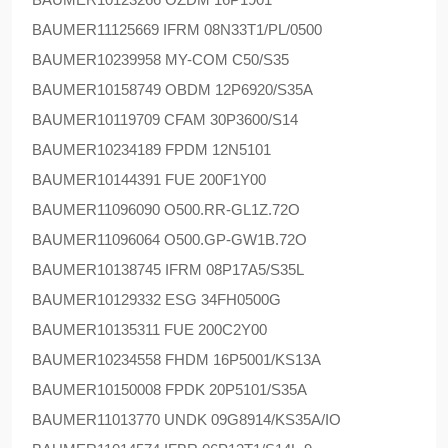
BAUMER
11125669 IFRM 08N33T1/PL/0500
BAUMER
10239958 MY-COM C50/S35
BAUMER
10158749 OBDM 12P6920/S35A
BAUMER
10119709 CFAM 30P3600/S14
BAUMER
10234189 FPDM 12N5101
BAUMER
10144391 FUE 200F1Y00
BAUMER
11096090 O500.RR-GL1Z.72O
BAUMER
11096064 O500.GP-GW1B.72O
BAUMER
10138745 IFRM 08P17A5/S35L
BAUMER
10129332 ESG 34FH0500G
BAUMER
10135311 FUE 200C2Y00
BAUMER
10234558 FHDM 16P5001/KS13A
BAUMER
10150008 FPDK 20P5101/S35A
BAUMER
11013770 UNDK 09G8914/KS35A/IO