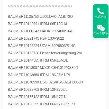
********************************************
BAUMER
11135756 U500.DA0-IA1B.72O
电话咨询
BAUMER
10148991 IFRM 06P13G1/L
BAUMER
11080142 OADK 25I7480/S14C
扫码加微信
BAUMER
10221749 FSF 100A3022
BAUMER
10128224 UZAM 30P6803/S14C
BAUMER
10156738 Lichtleiterverlängerung 2m
BAUMER
10144589 IFRM 05N15A1/L
BAUMER
11018087 MZCK 03N1012/KS35D
BAUMER
11013680 IFRM 18N37M1/PL
BAUMER
11078990 ESG 32S/KSG32SH0050/T
BAUMER
10229702 IFRM 12N3702/L
BAUMER
10166133 IFRM 18N17G1/L
BAUMER
10160295 IFRM 06N1713/KS35L