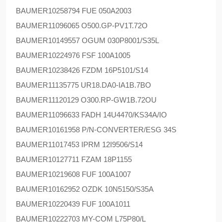
BAUMER
10258794 FUE 050A2003
BAUMER
11096065 O500.GP-PV1T.72O
BAUMER
10149557 OGUM 030P8001/S35L
BAUMER
10224976 FSF 100A1005
BAUMER
10238426 FZDM 16P5101/S14
BAUMER
11135775 UR18.DA0-IA1B.7BO
BAUMER
11120129 O300.RP-GW1B.72OU
BAUMER
11096633 FADH 14U4470/KS34A/IO
BAUMER
10161958 P/N-CONVERTER/ESG 34S
BAUMER
11017453 IPRM 12I9506/S14
BAUMER
10127711 FZAM 18P1155
BAUMER
10219608 FUF 100A1007
BAUMER
10162952 OZDK 10N5150/S35A
BAUMER
10220439 FUF 100A1011
BAUMER
10222703 MY-COM L75P80/L