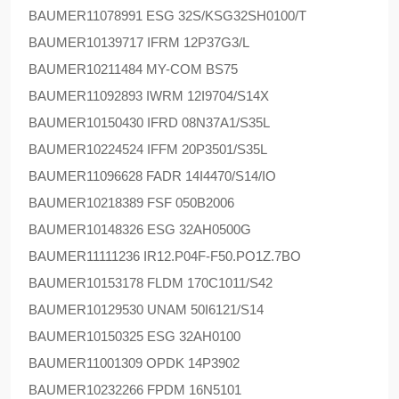
BAUMER
11078991 ESG 32S/KSG32SH0100/T
BAUMER
10139717 IFRM 12P37G3/L
BAUMER
10211484 MY-COM BS75
BAUMER
11092893 IWRM 12I9704/S14X
BAUMER
10150430 IFRD 08N37A1/S35L
BAUMER
10224524 IFFM 20P3501/S35L
BAUMER
11096628 FADR 14I4470/S14/IO
BAUMER
10218389 FSF 050B2006
BAUMER
10148326 ESG 32AH0500G
BAUMER
11111236 IR12.P04F-F50.PO1Z.7BO
BAUMER
10153178 FLDM 170C1011/S42
BAUMER
10129530 UNAM 50I6121/S14
BAUMER
10150325 ESG 32AH0100
BAUMER
11001309 OPDK 14P3902
BAUMER
10232266 FPDM 16N5101