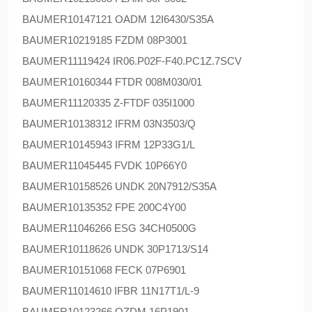
BAUMER
10147121 OADM 12I6430/S35A
BAUMER
10219185 FZDM 08P3001
BAUMER
11119424 IR06.P02F-F40.PC1Z.7SCV
BAUMER
10160344 FTDR 008M030/01
BAUMER
11120335 Z-FTDF 035I1000
BAUMER
10138312 IFRM 03N3503/Q
BAUMER
10145943 IFRM 12P33G1/L
BAUMER
11045445 FVDK 10P66Y0
BAUMER
10158526 UNDK 20N7912/S35A
BAUMER
10135352 FPE 200C4Y00
BAUMER
11046266 ESG 34CH0500G
BAUMER
10118626 UNDK 30P1713/S14
BAUMER
10151068 FECK 07P6901
BAUMER
11014610 IFBR 11N17T1/L-9
BAUMER
10123266 OZDM 16P1901