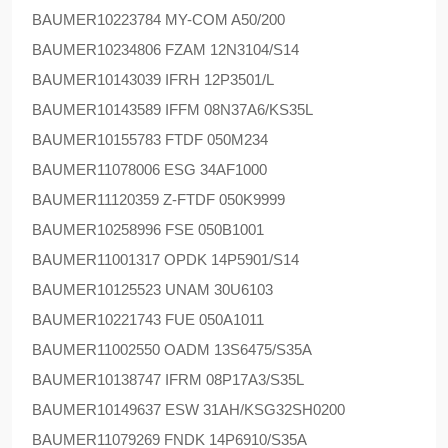
BAUMER
10223784 MY-COM A50/200
BAUMER
10234806 FZAM 12N3104/S14
BAUMER
10143039 IFRH 12P3501/L
BAUMER
10143589 IFFM 08N37A6/KS35L
BAUMER
10155783 FTDF 050M234
BAUMER
11078006 ESG 34AF1000
BAUMER
11120359 Z-FTDF 050K9999
BAUMER
10258996 FSE 050B1001
BAUMER
11001317 OPDK 14P5901/S14
BAUMER
10125523 UNAM 30U6103
BAUMER
10221743 FUE 050A1011
BAUMER
11002550 OADM 13S6475/S35A
BAUMER
10138747 IFRM 08P17A3/S35L
BAUMER
10149637 ESW 31AH/KSG32SH0200
BAUMER
11079269 FNDK 14P6910/S35A