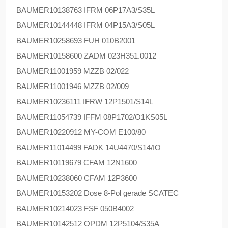
BAUMER
10138763 IFRM 06P17A3/S35L
BAUMER
10144448 IFRM 04P15A3/S05L
BAUMER
10258693 FUH 010B2001
BAUMER
10158600 ZADM 023H351.0012
BAUMER
11001959 MZZB 02/022
BAUMER
11001946 MZZB 02/009
BAUMER
10236111 IFRW 12P1501/S14L
BAUMER
11054739 IFFM 08P1702/O1KS05L
BAUMER
10220912 MY-COM E100/80
BAUMER
11014499 FADK 14U4470/S14/IO
BAUMER
10119679 CFAM 12N1600
BAUMER
10238060 CFAM 12P3600
BAUMER
10153202 Dose 8-Pol gerade SCATEC
BAUMER
10214023 FSF 050B4002
BAUMER
10142512 OPDM 12P5104/S35A