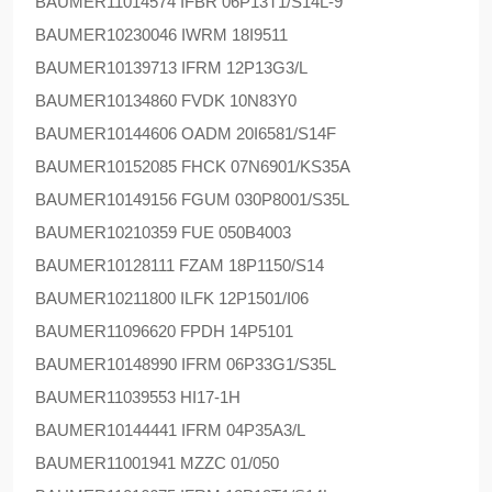
BAUMER
11014574 IFBR 06P13T1/S14L-9
BAUMER
10230046 IWRM 18I9511
BAUMER
10139713 IFRM 12P13G3/L
BAUMER
10134860 FVDK 10N83Y0
BAUMER
10144606 OADM 20I6581/S14F
BAUMER
10152085 FHCK 07N6901/KS35A
BAUMER
10149156 FGUM 030P8001/S35L
BAUMER
10210359 FUE 050B4003
BAUMER
10128111 FZAM 18P1150/S14
BAUMER
10211800 ILFK 12P1501/I06
BAUMER
11096620 FPDH 14P5101
BAUMER
10148990 IFRM 06P33G1/S35L
BAUMER
11039553 HI17-1H
BAUMER
10144441 IFRM 04P35A3/L
BAUMER
11001941 MZZC 01/050