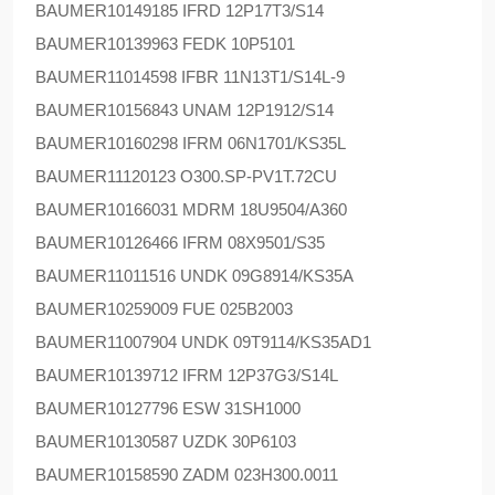
BAUMER
10149185 IFRD 12P17T3/S14
BAUMER
10139963 FEDK 10P5101
BAUMER
11014598 IFBR 11N13T1/S14L-9
BAUMER
10156843 UNAM 12P1912/S14
BAUMER
10160298 IFRM 06N1701/KS35L
BAUMER
11120123 O300.SP-PV1T.72CU
BAUMER
10166031 MDRM 18U9504/A360
BAUMER
10126466 IFRM 08X9501/S35
BAUMER
11011516 UNDK 09G8914/KS35A
BAUMER
10259009 FUE 025B2003
BAUMER
11007904 UNDK 09T9114/KS35AD1
BAUMER
10139712 IFRM 12P37G3/S14L
BAUMER
10127796 ESW 31SH1000
BAUMER
10130587 UZDK 30P6103
BAUMER
10158590 ZADM 023H300.0011