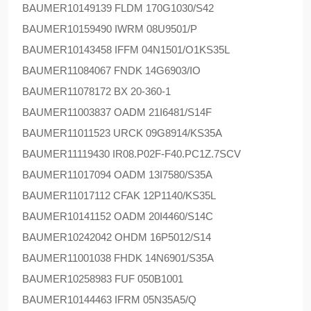
BAUMER
10149139 FLDM 170G1030/S42
BAUMER
10159490 IWRM 08U9501/P
BAUMER
10143458 IFFM 04N1501/O1KS35L
BAUMER
11084067 FNDK 14G6903/IO
BAUMER
11078172 BX 20-360-1
BAUMER
11003837 OADM 21I6481/S14F
BAUMER
11011523 URCK 09G8914/KS35A
BAUMER
11119430 IR08.P02F-F40.PC1Z.7SCV
BAUMER
11017094 OADM 13I7580/S35A
BAUMER
11017112 CFAK 12P1140/KS35L
BAUMER
10141152 OADM 20I4460/S14C
BAUMER
10242042 OHDM 16P5012/S14
BAUMER
11001038 FHDK 14N6901/S35A
BAUMER
10258983 FUF 050B1001
BAUMER
10144463 IFRM 05N35A5/Q