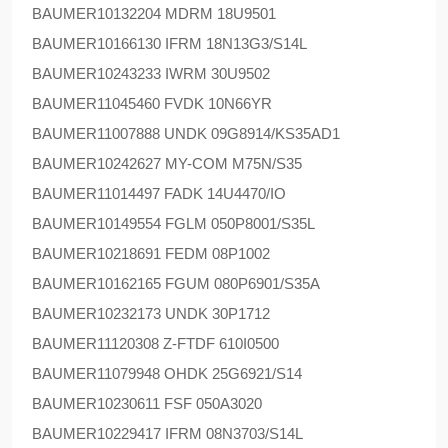
BAUMER
10132204 MDRM 18U9501
BAUMER
10166130 IFRM 18N13G3/S14L
BAUMER
10243233 IWRM 30U9502
BAUMER
11045460 FVDK 10N66YR
BAUMER
11007888 UNDK 09G8914/KS35AD1
BAUMER
10242627 MY-COM M75N/S35
BAUMER
11014497 FADK 14U4470/IO
BAUMER
10149554 FGLM 050P8001/S35L
BAUMER
10218691 FEDM 08P1002
BAUMER
10162165 FGUM 080P6901/S35A
BAUMER
10232173 UNDK 30P1712
BAUMER
11120308 Z-FTDF 610I0500
BAUMER
11079948 OHDK 25G6921/S14
BAUMER
10230611 FSF 050A3020
BAUMER
10229417 IFRM 08N3703/S14L