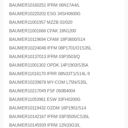
BAUMER
10160251 IFRM 06N17A4/L
BAUMER
10220202 ESG 34SH0600G
BAUMER
11001957 MZZB 02/020
BAUMER
11001668 CFAK 18N1200
BAUMER
10119694 CFAM 18P3600/S14
BAUMER
10224048 IFFM 08P1701/O1S35L
BAUMER
10137013 IFRM 03P3503/Q
BAUMER
11001302 OPDK 14P1903/S35A
BAUMER
11016170 IFRR 08N33T1/S14L-9
BAUMER
10239878 MY-COM L75N/S35L
BAUMER
10217049 FSF 050B4004
BAUMER
11053961 ESW 33FH0200G
BAUMER
10119432 OZDM 16P1901/S14
BAUMER
10142167 IFRM 03P3505/CS35L
BAUMER
10145939 IFRM 12N33G3/L