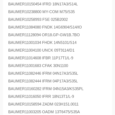
BAUMER
10150454 IFRD 18N17A3/S14L
BAUMER
10238800 MY-COM M75/S35
BAUMER
10258993 FSE 025B2002
BAUMER
11084080 FNDK 14G6904/S14/IO
BAUMER
11128094 OR18.GP-GW1B.7BO
BAUMER
11001034 FHDK 14N5101/S14
BAUMER
11004100 UNCK 09T9114/D1
BAUMER
11014608 IFBR 11P17T1/L-9
BAUMER
11001683 CFAK 30N1100
BAUMER
11082446 IFRM 04N17A3/S35L
BAUMER
11082444 IFRM 04P17A3/S35L
BAUMER
10160282 IFRM 04N15A3/KS35PL
BAUMER
11016050 IFRR 18N13T1/L-9
BAUMER
10158594 ZADM 023H151.0011
BAUMER
11003205 OADM 13T6475/S35A