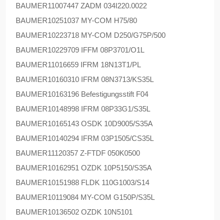
BAUMER
11007447 ZADM 034I220.0022
BAUMER
10251037 MY-COM H75/80
BAUMER
10223718 MY-COM D250/G75P/500
BAUMER
10229709 IFFM 08P3701/O1L
BAUMER
11016659 IFRM 18N13T1/PL
BAUMER
10160310 IFRM 08N3713/KS35L
BAUMER
10163196 Befestigungsstift F04
BAUMER
10148998 IFRM 08P33G1/S35L
BAUMER
10165143 OSDK 10D9005/S35A
BAUMER
10140294 IFRM 03P1505/CS35L
BAUMER
11120357 Z-FTDF 050K0500
BAUMER
10162951 OZDK 10P5150/S35A
BAUMER
10151988 FLDK 110G1003/S14
BAUMER
10119084 MY-COM G150P/S35L
BAUMER
10136502 OZDK 10N5101