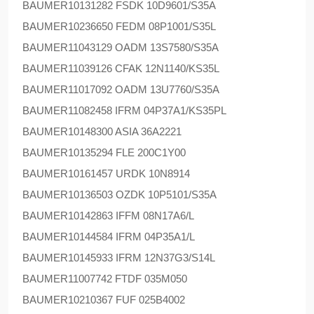
BAUMER
10131282 FSDK 10D9601/S35A
BAUMER
10236650 FEDM 08P1001/S35L
BAUMER
11043129 OADM 13S7580/S35A
BAUMER
11039126 CFAK 12N1140/KS35L
BAUMER
11017092 OADM 13U7760/S35A
BAUMER
11082458 IFRM 04P37A1/KS35PL
BAUMER
10148300 ASIA 36A2221
BAUMER
10135294 FLE 200C1Y00
BAUMER
10161457 URDK 10N8914
BAUMER
10136503 OZDK 10P5101/S35A
BAUMER
10142863 IFFM 08N17A6/L
BAUMER
10144584 IFRM 04P35A1/L
BAUMER
10145933 IFRM 12N37G3/S14L
BAUMER
11007742 FTDF 035M050
BAUMER
10210367 FUF 025B4002