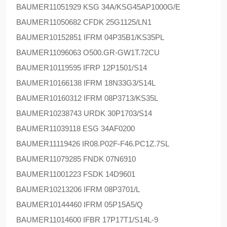
BAUMER
11051929 KSG 34A/KSG45AP1000G/E
BAUMER
11050682 CFDK 25G1125/LN1
BAUMER
10152851 IFRM 04P35B1/KS35PL
BAUMER
11096063 O500.GR-GW1T.72CU
BAUMER
10119595 IFRP 12P1501/S14
BAUMER
10166138 IFRM 18N33G3/S14L
BAUMER
10160312 IFRM 08P3713/KS35L
BAUMER
10238743 URDK 30P1703/S14
BAUMER
11039118 ESG 34AF0200
BAUMER
11119426 IR08.P02F-F46.PC1Z.7SL
BAUMER
11079285 FNDK 07N6910
BAUMER
11001223 FSDK 14D9601
BAUMER
10213206 IFRM 08P3701/L
BAUMER
10144460 IFRM 05P15A5/Q
BAUMER
11014600 IFBR 17P17T1/S14L-9