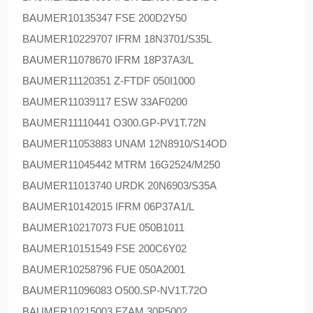
BAUMER
10135347 FSE 200D2Y50
BAUMER
10229707 IFRM 18N3701/S35L
BAUMER
11078670 IFRM 18P37A3/L
BAUMER
11120351 Z-FTDF 050I1000
BAUMER
11039117 ESW 33AF0200
BAUMER
11110441 O300.GP-PV1T.72N
BAUMER
11053883 UNAM 12N8910/S14OD
BAUMER
11045442 MTRM 16G2524/M250
BAUMER
11013740 URDK 20N6903/S35A
BAUMER
10142015 IFRM 06P37A1/L
BAUMER
10217073 FUE 050B1011
BAUMER
10151549 FSE 200C6Y02
BAUMER
10258796 FUE 050A2001
BAUMER
11096083 O500.SP-NV1T.72O
BAUMER
10215003 FZAM 30P5002