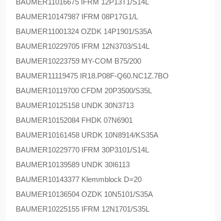
BAUMER
11016675 IFRM 12P13T1/S14L
BAUMER
10147987 IFRM 08P17G1/L
BAUMER
11001324 OZDK 14P1901/S35A
BAUMER
10229705 IFRM 12N3703/S14L
BAUMER
10223759 MY-COM B75/200
BAUMER
11119475 IR18.P08F-Q60.NC1Z.7BO
BAUMER
10119700 CFDM 20P3500/S35L
BAUMER
10125158 UNDK 30N3713
BAUMER
10152084 FHDK 07N6901
BAUMER
10161458 URDK 10N8914/KS35A
BAUMER
10229770 IFRM 30P3101/S14L
BAUMER
10139589 UNDK 30I6113
BAUMER
10143377 Klemmblock D=20
BAUMER
10136504 OZDK 10N5101/S35A
BAUMER
10225155 IFRM 12N1701/S35L