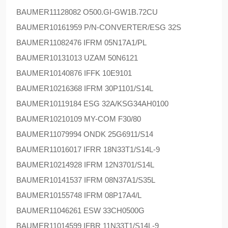
BAUMER
11128082 O500.GI-GW1B.72CU
BAUMER
10161959 P/N-CONVERTER/ESG 32S
BAUMER
11082476 IFRM 05N17A1/PL
BAUMER
10131013 UZAM 50N6121
BAUMER
10140876 IFFK 10E9101
BAUMER
10216368 IFRM 30P1101/S14L
BAUMER
10119184 ESG 32A/KSG34AH0100
BAUMER
10210109 MY-COM F30/80
BAUMER
11079994 ONDK 25G6911/S14
BAUMER
11016017 IFRR 18N33T1/S14L-9
BAUMER
10214928 IFRM 12N3701/S14L
BAUMER
10141537 IFRM 08N37A1/S35L
BAUMER
10155748 IFRM 08P17A4/L
BAUMER
11046261 ESW 33CH0500G
BAUMER
11014599 IFBR 11N33T1/S14L-9