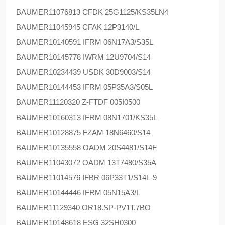
BAUMER
11076813 CFDK 25G1125/KS35LN4
BAUMER
11045945 CFAK 12P3140/L
BAUMER
10140591 IFRM 06N17A3/S35L
BAUMER
10145778 IWRM 12U9704/S14
BAUMER
10234439 USDK 30D9003/S14
BAUMER
10144453 IFRM 05P35A3/S05L
BAUMER
11120320 Z-FTDF 005I0500
BAUMER
10160313 IFRM 08N1701/KS35L
BAUMER
10128875 FZAM 18N6460/S14
BAUMER
10135558 OADM 20S4481/S14F
BAUMER
11043072 OADM 13T7480/S35A
BAUMER
11014576 IFBR 06P33T1/S14L-9
BAUMER
10144446 IFRM 05N15A3/L
BAUMER
11129340 OR18.SP-PV1T.7BO
BAUMER
10148618 ESG 32SH0300