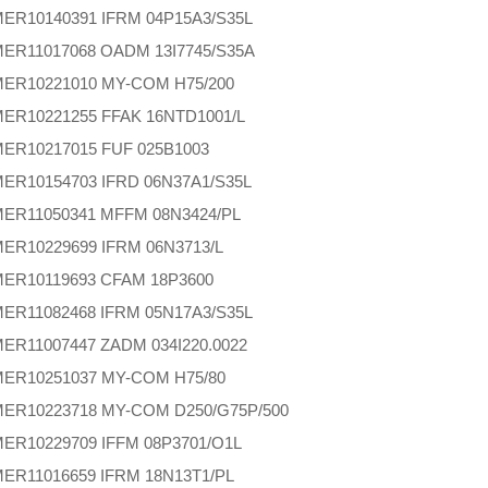
MER
10140391 IFRM 04P15A3/S35L
MER
11017068 OADM 13I7745/S35A
MER
10221010 MY-COM H75/200
MER
10221255 FFAK 16NTD1001/L
MER
10217015 FUF 025B1003
MER
10154703 IFRD 06N37A1/S35L
MER
11050341 MFFM 08N3424/PL
MER
10229699 IFRM 06N3713/L
MER
10119693 CFAM 18P3600
MER
11082468 IFRM 05N17A3/S35L
MER
11007447 ZADM 034I220.0022
MER
10251037 MY-COM H75/80
MER
10223718 MY-COM D250/G75P/500
MER
10229709 IFFM 08P3701/O1L
MER
11016659 IFRM 18N13T1/PL