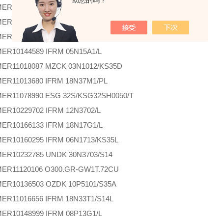
助您的吗？
MER
10221749 FSF 100A3022
MER
10128224 UZAM 30P6803/S14C
MER
10156738 Lichtleiterverlängerung 2m
MER
10144589 IFRM 05N15A1/L
MER
11018087 MZCK 03N1012/KS35D
MER
11013680 IFRM 18N37M1/PL
MER
11078990 ESG 32S/KSG32SH0050/T
MER
10229702 IFRM 12N3702/L
MER
10166133 IFRM 18N17G1/L
MER
10160295 IFRM 06N1713/KS35L
MER
10232785 UNDK 30N3703/S14
MER
11120106 O300.GR-GW1T.72CU
MER
10136503 OZDK 10P5101/S35A
MER
11016656 IFRM 18N33T1/S14L
MER
10148999 IFRM 08P13G1/L