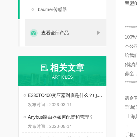
宝盟传感
baumer传感器
******
查看全部产品
10
本公
给我
(优势
相关文章
鼎銮
ARTICLES
******
E230TC400变压器到底是什么？电力系统里的 “心脏” 角色
德企
发布时间：2026-03-11
垂询
上海
Anybus路由器如何配置和管理？
：
发布时间：2023-05-14
手机: