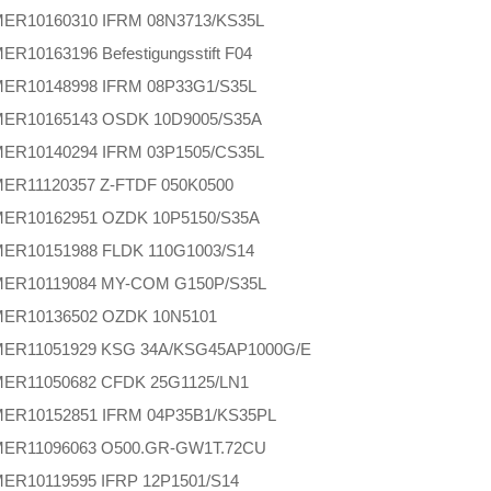
MER
10160310 IFRM 08N3713/KS35L
MER
10163196 Befestigungsstift F04
MER
10148998 IFRM 08P33G1/S35L
MER
10165143 OSDK 10D9005/S35A
MER
10140294 IFRM 03P1505/CS35L
MER
11120357 Z-FTDF 050K0500
MER
10162951 OZDK 10P5150/S35A
MER
10151988 FLDK 110G1003/S14
MER
10119084 MY-COM G150P/S35L
MER
10136502 OZDK 10N5101
MER
11051929 KSG 34A/KSG45AP1000G/E
MER
11050682 CFDK 25G1125/LN1
MER
10152851 IFRM 04P35B1/KS35PL
MER
11096063 O500.GR-GW1T.72CU
MER
10119595 IFRP 12P1501/S14