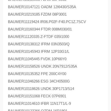
BAUMER
10147121 OADM 12I6430/S35A
BAUMER
10219185 FZDM 08P3001
BAUMER
11119424 IR06.P02F-F40.PC1Z.7SCV
BAUMER
10160344 FTDR 008M030/01
BAUMER
11120335 Z-FTDF 035I1000
BAUMER
10138312 IFRM 03N3503/Q
BAUMER
10145943 IFRM 12P33G1/L
BAUMER
11045445 FVDK 10P66Y0
BAUMER
10158526 UNDK 20N7912/S35A
BAUMER
10135352 FPE 200C4Y00
BAUMER
11046266 ESG 34CH0500G
BAUMER
10118626 UNDK 30P1713/S14
BAUMER
10151068 FECK 07P6901
BAUMER
11014610 IFBR 11N17T1/L-9
BAUMER
10123266 OZDM 16P1901