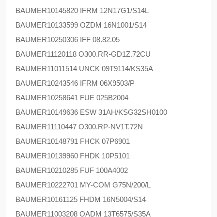
BAUMER
10145820 IFRM 12N17G1/S14L
BAUMER
10133599 OZDM 16N1001/S14
BAUMER
10250306 IFF 08.82.05
BAUMER
11120118 O300.RR-GD1Z.72CU
BAUMER
11011514 UNCK 09T9114/KS35A
BAUMER
10243546 IFRM 06X9503/P
BAUMER
10258641 FUE 025B2004
BAUMER
10149636 ESW 31AH/KSG32SH0100
BAUMER
11110447 O300.RP-NV1T.72N
BAUMER
10148791 FHCK 07P6901
BAUMER
10139960 FHDK 10P5101
BAUMER
10210285 FUF 100A4002
BAUMER
10222701 MY-COM G75N/200/L
BAUMER
10161125 FHDM 16N5004/S14
BAUMER
11003208 OADM 13T6575/S35A