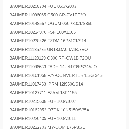
BAUMER
10258794 FUE 050A2003
BAUMER
11096065 O500.GP-PV1T.72O
BAUMER
10149557 OGUM 030P8001/S35L
BAUMER
10224976 FSF 100A1005
BAUMER
10238426 FZDM 16P5101/S14
BAUMER
11135775 UR18.DA0-IA1B.7BO
BAUMER
11120129 O300.RP-GW1B.72OU
BAUMER
11096633 FADH 14U4470/KS34A/IO
BAUMER
10161958 P/N-CONVERTER/ESG 34S
BAUMER
11017453 IPRM 12I9506/S14
BAUMER
10127711 FZAM 18P1155
BAUMER
10219608 FUF 100A1007
BAUMER
10162952 OZDK 10N5150/S35A
BAUMER
10220439 FUF 100A1011
BAUMER
10222703 MY-COM L75P80/L