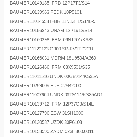
BAUMER
10149185 IFRD 12P17T3/S14
BAUMER
10139963 FEDK 10P5101
BAUMER
11014598 IFBR 11N13T1/S14L-9
BAUMER
10156843 UNAM 12P1912/S14
BAUMER
10160298 IFRM 06N1701/KS35L
BAUMER
11120123 O300.SP-PV1T.72CU
BAUMER
10166031 MDRM 18U9504/A360
BAUMER
10126466 IFRM 08X9501/S35
BAUMER
11011516 UNDK 09G8914/KS35A
BAUMER
10259009 FUE 025B2003
BAUMER
11007904 UNDK 09T9114/KS35AD1
BAUMER
10139712 IFRM 12P37G3/S14L
BAUMER
10127796 ESW 31SH1000
BAUMER
10130587 UZDK 30P6103
BAUMER
10158590 ZADM 023H300.0011