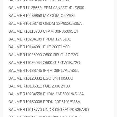
BAUMER
11125669 IFRM 08N33T1/PL/0500
BAUMER
10239958 MY-COM C50/S35
BAUMER
10158749 OBDM 12P6920/S35A
BAUMER
10119709 CFAM 30P3600/S14
BAUMER
10234189 FPDM 12N5101
BAUMER
10144391 FUE 200F1Y00
BAUMER
11096090 O500.RR-GL1Z.72O
BAUMER
11096064 O500.GP-GW1B.72O
BAUMER
10138745 IFRM 08P17A5/S35L
BAUMER
10129332 ESG 34FH0500G
BAUMER
10135311 FUE 200C2Y00
BAUMER
10234558 FHDM 16P5001/KS13A
BAUMER
10150008 FPDK 20P5101/S35A
BAUMER
11013770 UNDK 09G8914/KS35A/IO