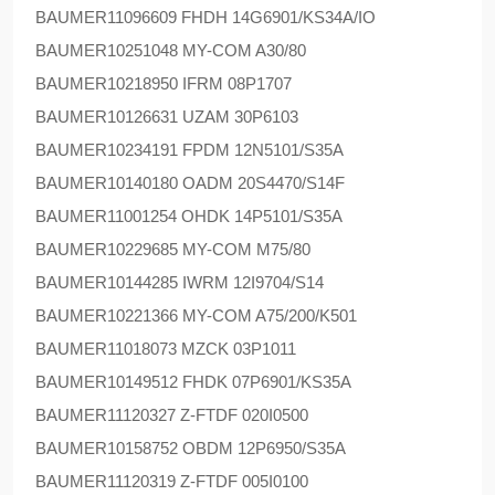
BAUMER
11096609 FHDH 14G6901/KS34A/IO
BAUMER
10251048 MY-COM A30/80
BAUMER
10218950 IFRM 08P1707
BAUMER
10126631 UZAM 30P6103
BAUMER
10234191 FPDM 12N5101/S35A
BAUMER
10140180 OADM 20S4470/S14F
BAUMER
11001254 OHDK 14P5101/S35A
BAUMER
10229685 MY-COM M75/80
BAUMER
10144285 IWRM 12I9704/S14
BAUMER
10221366 MY-COM A75/200/K501
BAUMER
11018073 MZCK 03P1011
BAUMER
10149512 FHDK 07P6901/KS35A
BAUMER
11120327 Z-FTDF 020I0500
BAUMER
10158752 OBDM 12P6950/S35A
BAUMER
11120319 Z-FTDF 005I0100