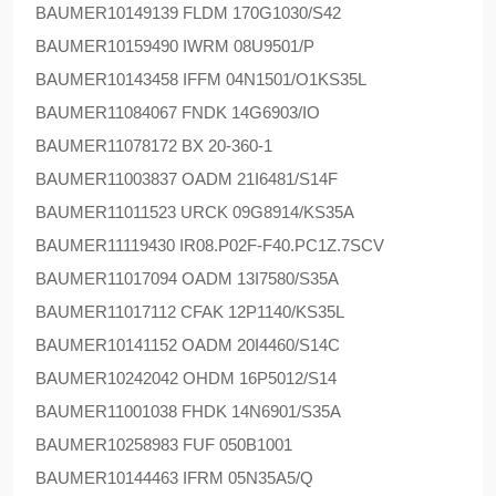
BAUMER
10149139 FLDM 170G1030/S42
BAUMER
10159490 IWRM 08U9501/P
BAUMER
10143458 IFFM 04N1501/O1KS35L
BAUMER
11084067 FNDK 14G6903/IO
BAUMER
11078172 BX 20-360-1
BAUMER
11003837 OADM 21I6481/S14F
BAUMER
11011523 URCK 09G8914/KS35A
BAUMER
11119430 IR08.P02F-F40.PC1Z.7SCV
BAUMER
11017094 OADM 13I7580/S35A
BAUMER
11017112 CFAK 12P1140/KS35L
BAUMER
10141152 OADM 20I4460/S14C
BAUMER
10242042 OHDM 16P5012/S14
BAUMER
11001038 FHDK 14N6901/S35A
BAUMER
10258983 FUF 050B1001
BAUMER
10144463 IFRM 05N35A5/Q