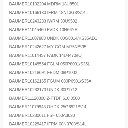
BAUMER
10132204 MDRM 18U9501
BAUMER
10166130 IFRM 18N13G3/S14L
BAUMER
10243233 IWRM 30U9502
BAUMER
11045460 FVDK 10N66YR
BAUMER
11007888 UNDK 09G8914/KS35AD1
BAUMER
10242627 MY-COM M75N/S35
BAUMER
11014497 FADK 14U4470/IO
BAUMER
10149554 FGLM 050P8001/S35L
BAUMER
10218691 FEDM 08P1002
BAUMER
10162165 FGUM 080P6901/S35A
BAUMER
10232173 UNDK 30P1712
BAUMER
11120308 Z-FTDF 610I0500
BAUMER
11079948 OHDK 25G6921/S14
BAUMER
10230611 FSF 050A3020
BAUMER
10229417 IFRM 08N3703/S14L