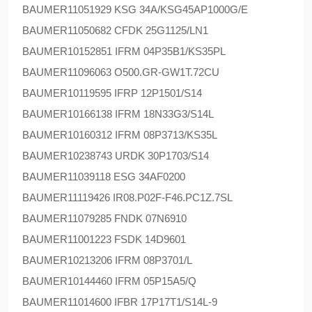
BAUMER
11051929 KSG 34A/KSG45AP1000G/E
BAUMER
11050682 CFDK 25G1125/LN1
BAUMER
10152851 IFRM 04P35B1/KS35PL
BAUMER
11096063 O500.GR-GW1T.72CU
BAUMER
10119595 IFRP 12P1501/S14
BAUMER
10166138 IFRM 18N33G3/S14L
BAUMER
10160312 IFRM 08P3713/KS35L
BAUMER
10238743 URDK 30P1703/S14
BAUMER
11039118 ESG 34AF0200
BAUMER
11119426 IR08.P02F-F46.PC1Z.7SL
BAUMER
11079285 FNDK 07N6910
BAUMER
11001223 FSDK 14D9601
BAUMER
10213206 IFRM 08P3701/L
BAUMER
10144460 IFRM 05P15A5/Q
BAUMER
11014600 IFBR 17P17T1/S14L-9