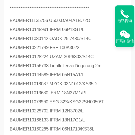
********************************************
BAUMER
11135756 U500.DA0-IA1B.72O
电话咨询
BAUMER
10148991 IFRM 06P13G1/L
BAUMER
11080142 OADK 25I7480/S14C
扫码加微信
BAUMER
10221749 FSF 100A3022
BAUMER
10128224 UZAM 30P6803/S14C
BAUMER
10156738 Lichtleiterverlängerung 2m
BAUMER
10144589 IFRM 05N15A1/L
BAUMER
11018087 MZCK 03N1012/KS35D
BAUMER
11013680 IFRM 18N37M1/PL
BAUMER
11078990 ESG 32S/KSG32SH0050/T
BAUMER
10229702 IFRM 12N3702/L
BAUMER
10166133 IFRM 18N17G1/L
BAUMER
10160295 IFRM 06N1713/KS35L