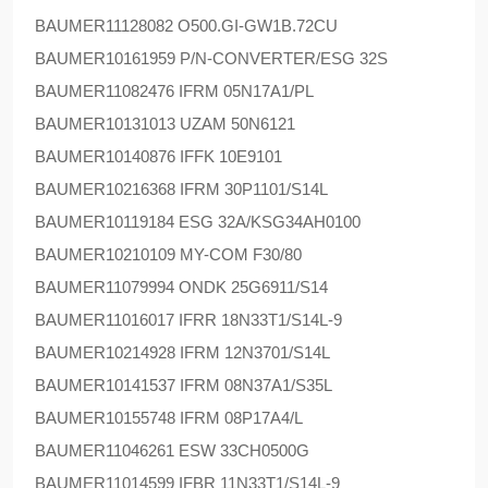
BAUMER
11128082 O500.GI-GW1B.72CU
BAUMER
10161959 P/N-CONVERTER/ESG 32S
BAUMER
11082476 IFRM 05N17A1/PL
BAUMER
10131013 UZAM 50N6121
BAUMER
10140876 IFFK 10E9101
BAUMER
10216368 IFRM 30P1101/S14L
BAUMER
10119184 ESG 32A/KSG34AH0100
BAUMER
10210109 MY-COM F30/80
BAUMER
11079994 ONDK 25G6911/S14
BAUMER
11016017 IFRR 18N33T1/S14L-9
BAUMER
10214928 IFRM 12N3701/S14L
BAUMER
10141537 IFRM 08N37A1/S35L
BAUMER
10155748 IFRM 08P17A4/L
BAUMER
11046261 ESW 33CH0500G
BAUMER
11014599 IFBR 11N33T1/S14L-9