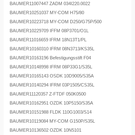
BAUMER
11007447 ZADM 034I220.0022
BAUMER
10251037 MY-COM H75/80
BAUMER
10223718 MY-COM D250/G75P/500
BAUMER
10229709 IFFM 08P3701/O1L
BAUMER
11016659 IFRM 18N13T1/PL
BAUMER
10160310 IFRM 08N3713/KS35L
BAUMER
10163196 Befestigungsstift F04
BAUMER
10148998 IFRM 08P33G1/S35L
BAUMER
10165143 OSDK 10D9005/S35A
BAUMER
10140294 IFRM 03P1505/CS35L
BAUMER
11120357 Z-FTDF 050K0500
BAUMER
10162951 OZDK 10P5150/S35A
BAUMER
10151988 FLDK 110G1003/S14
BAUMER
10119084 MY-COM G150P/S35L
BAUMER
10136502 OZDK 10N5101