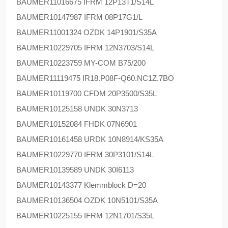
BAUMER
11016675 IFRM 12P13T1/S14L
BAUMER
10147987 IFRM 08P17G1/L
BAUMER
11001324 OZDK 14P1901/S35A
BAUMER
10229705 IFRM 12N3703/S14L
BAUMER
10223759 MY-COM B75/200
BAUMER
11119475 IR18.P08F-Q60.NC1Z.7BO
BAUMER
10119700 CFDM 20P3500/S35L
BAUMER
10125158 UNDK 30N3713
BAUMER
10152084 FHDK 07N6901
BAUMER
10161458 URDK 10N8914/KS35A
BAUMER
10229770 IFRM 30P3101/S14L
BAUMER
10139589 UNDK 30I6113
BAUMER
10143377 Klemmblock D=20
BAUMER
10136504 OZDK 10N5101/S35A
BAUMER
10225155 IFRM 12N1701/S35L