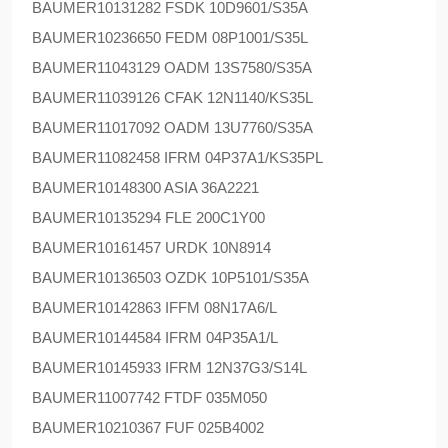
BAUMER
10131282 FSDK 10D9601/S35A
BAUMER
10236650 FEDM 08P1001/S35L
BAUMER
11043129 OADM 13S7580/S35A
BAUMER
11039126 CFAK 12N1140/KS35L
BAUMER
11017092 OADM 13U7760/S35A
BAUMER
11082458 IFRM 04P37A1/KS35PL
BAUMER
10148300 ASIA 36A2221
BAUMER
10135294 FLE 200C1Y00
BAUMER
10161457 URDK 10N8914
BAUMER
10136503 OZDK 10P5101/S35A
BAUMER
10142863 IFFM 08N17A6/L
BAUMER
10144584 IFRM 04P35A1/L
BAUMER
10145933 IFRM 12N37G3/S14L
BAUMER
11007742 FTDF 035M050
BAUMER
10210367 FUF 025B4002