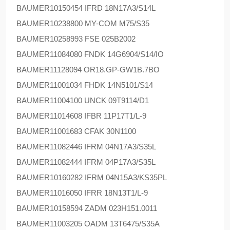
BAUMER
10150454 IFRD 18N17A3/S14L
BAUMER
10238800 MY-COM M75/S35
BAUMER
10258993 FSE 025B2002
BAUMER
11084080 FNDK 14G6904/S14/IO
BAUMER
11128094 OR18.GP-GW1B.7BO
BAUMER
11001034 FHDK 14N5101/S14
BAUMER
11004100 UNCK 09T9114/D1
BAUMER
11014608 IFBR 11P17T1/L-9
BAUMER
11001683 CFAK 30N1100
BAUMER
11082446 IFRM 04N17A3/S35L
BAUMER
11082444 IFRM 04P17A3/S35L
BAUMER
10160282 IFRM 04N15A3/KS35PL
BAUMER
11016050 IFRR 18N13T1/L-9
BAUMER
10158594 ZADM 023H151.0011
BAUMER
11003205 OADM 13T6475/S35A