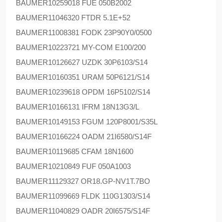
BAUMER
10259018 FUE 050B2002
BAUMER
11046320 FTDR 5.1E+52
BAUMER
11008381 FODK 23P90Y0/0500
BAUMER
10223721 MY-COM E100/200
BAUMER
10126627 UZDK 30P6103/S14
BAUMER
10160351 URAM 50P6121/S14
BAUMER
10239618 OPDM 16P5102/S14
BAUMER
10166131 IFRM 18N13G3/L
BAUMER
10149153 FGUM 120P8001/S35L
BAUMER
10166224 OADM 21I6580/S14F
BAUMER
10119685 CFAM 18N1600
BAUMER
10210849 FUF 050A1003
BAUMER
11129327 OR18.GP-NV1T.7BO
BAUMER
11099669 FLDK 110G1303/S14
BAUMER
11040829 OADR 20I6575/S14F