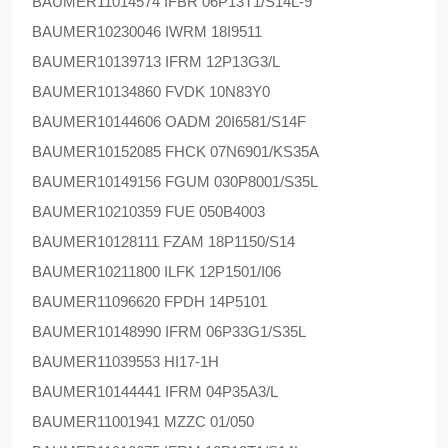
BAUMER
11014574 IFBR 06P13T1/S14L-9
BAUMER
10230046 IWRM 18I9511
BAUMER
10139713 IFRM 12P13G3/L
BAUMER
10134860 FVDK 10N83Y0
BAUMER
10144606 OADM 20I6581/S14F
BAUMER
10152085 FHCK 07N6901/KS35A
BAUMER
10149156 FGUM 030P8001/S35L
BAUMER
10210359 FUE 050B4003
BAUMER
10128111 FZAM 18P1150/S14
BAUMER
10211800 ILFK 12P1501/I06
BAUMER
11096620 FPDH 14P5101
BAUMER
10148990 IFRM 06P33G1/S35L
BAUMER
11039553 HI17-1H
BAUMER
10144441 IFRM 04P35A3/L
BAUMER
11001941 MZZC 01/050