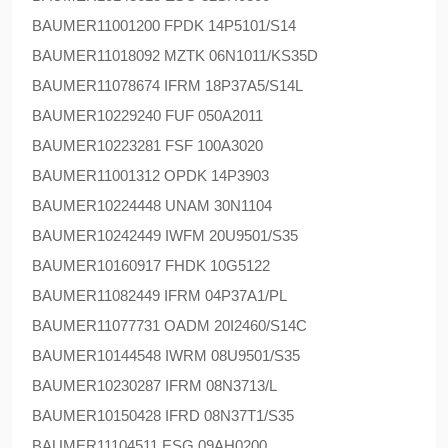
BAUMER
11001200 FPDK 14P5101/S14
BAUMER
11018092 MZTK 06N1011/KS35D
BAUMER
11078674 IFRM 18P37A5/S14L
BAUMER
10229240 FUF 050A2011
BAUMER
10223281 FSF 100A3020
BAUMER
11001312 OPDK 14P3903
BAUMER
10224448 UNAM 30N1104
BAUMER
10242449 IWFM 20U9501/S35
BAUMER
10160917 FHDK 10G5122
BAUMER
11082449 IFRM 04P37A1/PL
BAUMER
11077731 OADM 20I2460/S14C
BAUMER
10144548 IWRM 08U9501/S35
BAUMER
10230287 IFRM 08N3713/L
BAUMER
10150428 IFRD 08N37T1/S35
BAUMER
11104511 ESG 09AH0200