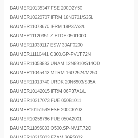
BAUMER
10135347 FSE 200D2Y50
BAUMER
10229707 IFRM 18N3701/S35L
BAUMER
11078670 IFRM 18P37A3/L
BAUMER
11120351 Z-FTDF 050I1000
BAUMER
11039117 ESW 33AF0200
BAUMER
11110441 O300.GP-PV1T.72N
BAUMER
11053883 UNAM 12N8910/S14OD
BAUMER
11045442 MTRM 16G2524/M250
BAUMER
11013740 URDK 20N6903/S35A
BAUMER
10142015 IFRM 06P37A1/L
BAUMER
10217073 FUE 050B1011
BAUMER
10151549 FSE 200C6Y02
BAUMER
10258796 FUE 050A2001
BAUMER
11096083 O500.SP-NV1T.72O
BAUMER
10215003 FZAM 30P5002