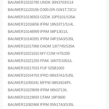
BAUMER
10232785 UNDK 30N3703/S14
BAUMER
11120106 O300.GR-GW1T.72CU
BAUMER
10136503 OZDK 10P5101/S35A
BAUMER
11016656 IFRM 18N33T1/S14L
BAUMER
10148999 IFRM 08P13G1/L
BAUMER
10140391 IFRM 04P15A3/S35L
BAUMER
11017068 OADM 13I7745/S35A
BAUMER
10221010 MY-COM H75/200
BAUMER
10221255 FFAK 16NTD1001/L
BAUMER
10217015 FUF 025B1003
BAUMER
10154703 IFRD 06N37A1/S35L
BAUMER
11050341 MFFM 08N3424/PL
BAUMER
10229699 IFRM 06N3713/L
BAUMER
10119693 CFAM 18P3600
BAUMER
11082468 IFRM 05N17A3/S35L