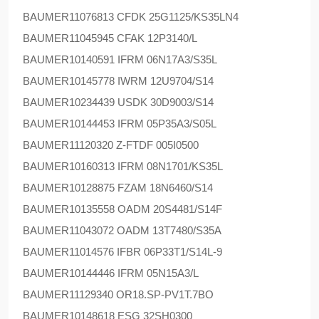
BAUMER
11076813 CFDK 25G1125/KS35LN4
BAUMER
11045945 CFAK 12P3140/L
BAUMER
10140591 IFRM 06N17A3/S35L
BAUMER
10145778 IWRM 12U9704/S14
BAUMER
10234439 USDK 30D9003/S14
BAUMER
10144453 IFRM 05P35A3/S05L
BAUMER
11120320 Z-FTDF 005I0500
BAUMER
10160313 IFRM 08N1701/KS35L
BAUMER
10128875 FZAM 18N6460/S14
BAUMER
10135558 OADM 20S4481/S14F
BAUMER
11043072 OADM 13T7480/S35A
BAUMER
11014576 IFBR 06P33T1/S14L-9
BAUMER
10144446 IFRM 05N15A3/L
BAUMER
11129340 OR18.SP-PV1T.7BO
BAUMER
10148618 ESG 32SH0300