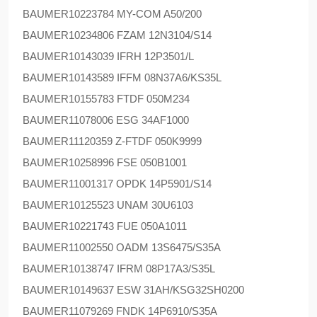
BAUMER
10223784 MY-COM A50/200
BAUMER
10234806 FZAM 12N3104/S14
BAUMER
10143039 IFRH 12P3501/L
BAUMER
10143589 IFFM 08N37A6/KS35L
BAUMER
10155783 FTDF 050M234
BAUMER
11078006 ESG 34AF1000
BAUMER
11120359 Z-FTDF 050K9999
BAUMER
10258996 FSE 050B1001
BAUMER
11001317 OPDK 14P5901/S14
BAUMER
10125523 UNAM 30U6103
BAUMER
10221743 FUE 050A1011
BAUMER
11002550 OADM 13S6475/S35A
BAUMER
10138747 IFRM 08P17A3/S35L
BAUMER
10149637 ESW 31AH/KSG32SH0200
BAUMER
11079269 FNDK 14P6910/S35A