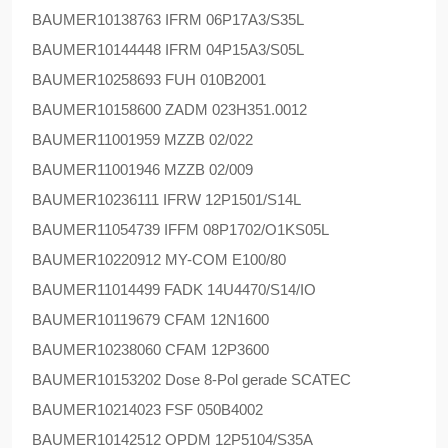
BAUMER
10138763 IFRM 06P17A3/S35L
BAUMER
10144448 IFRM 04P15A3/S05L
BAUMER
10258693 FUH 010B2001
BAUMER
10158600 ZADM 023H351.0012
BAUMER
11001959 MZZB 02/022
BAUMER
11001946 MZZB 02/009
BAUMER
10236111 IFRW 12P1501/S14L
BAUMER
11054739 IFFM 08P1702/O1KS05L
BAUMER
10220912 MY-COM E100/80
BAUMER
11014499 FADK 14U4470/S14/IO
BAUMER
10119679 CFAM 12N1600
BAUMER
10238060 CFAM 12P3600
BAUMER
10153202 Dose 8-Pol gerade SCATEC
BAUMER
10214023 FSF 050B4002
BAUMER
10142512 OPDM 12P5104/S35A