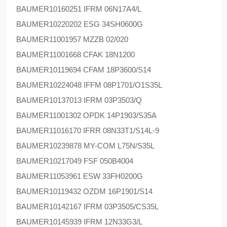
BAUMER
10160251 IFRM 06N17A4/L
BAUMER
10220202 ESG 34SH0600G
BAUMER
11001957 MZZB 02/020
BAUMER
11001668 CFAK 18N1200
BAUMER
10119694 CFAM 18P3600/S14
BAUMER
10224048 IFFM 08P1701/O1S35L
BAUMER
10137013 IFRM 03P3503/Q
BAUMER
11001302 OPDK 14P1903/S35A
BAUMER
11016170 IFRR 08N33T1/S14L-9
BAUMER
10239878 MY-COM L75N/S35L
BAUMER
10217049 FSF 050B4004
BAUMER
11053961 ESW 33FH0200G
BAUMER
10119432 OZDM 16P1901/S14
BAUMER
10142167 IFRM 03P3505/CS35L
BAUMER
10145939 IFRM 12N33G3/L