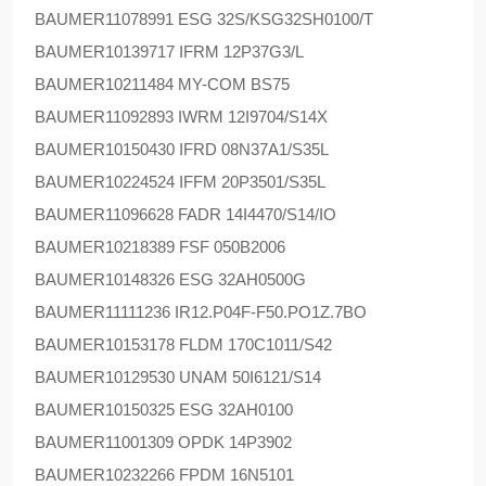
BAUMER
11078991 ESG 32S/KSG32SH0100/T
BAUMER
10139717 IFRM 12P37G3/L
BAUMER
10211484 MY-COM BS75
BAUMER
11092893 IWRM 12I9704/S14X
BAUMER
10150430 IFRD 08N37A1/S35L
BAUMER
10224524 IFFM 20P3501/S35L
BAUMER
11096628 FADR 14I4470/S14/IO
BAUMER
10218389 FSF 050B2006
BAUMER
10148326 ESG 32AH0500G
BAUMER
11111236 IR12.P04F-F50.PO1Z.7BO
BAUMER
10153178 FLDM 170C1011/S42
BAUMER
10129530 UNAM 50I6121/S14
BAUMER
10150325 ESG 32AH0100
BAUMER
11001309 OPDK 14P3902
BAUMER
10232266 FPDM 16N5101