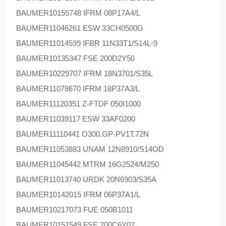
BAUMER
10155748 IFRM 08P17A4/L
BAUMER
11046261 ESW 33CH0500G
BAUMER
11014599 IFBR 11N33T1/S14L-9
BAUMER
10135347 FSE 200D2Y50
BAUMER
10229707 IFRM 18N3701/S35L
BAUMER
11078670 IFRM 18P37A3/L
BAUMER
11120351 Z-FTDF 050I1000
BAUMER
11039117 ESW 33AF0200
BAUMER
11110441 O300.GP-PV1T.72N
BAUMER
11053883 UNAM 12N8910/S14OD
BAUMER
11045442 MTRM 16G2524/M250
BAUMER
11013740 URDK 20N6903/S35A
BAUMER
10142015 IFRM 06P37A1/L
BAUMER
10217073 FUE 050B1011
BAUMER
10151549 FSE 200C6Y02