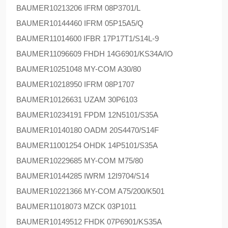
BAUMER
10213206 IFRM 08P3701/L
BAUMER
10144460 IFRM 05P15A5/Q
BAUMER
11014600 IFBR 17P17T1/S14L-9
BAUMER
11096609 FHDH 14G6901/KS34A/IO
BAUMER
10251048 MY-COM A30/80
BAUMER
10218950 IFRM 08P1707
BAUMER
10126631 UZAM 30P6103
BAUMER
10234191 FPDM 12N5101/S35A
BAUMER
10140180 OADM 20S4470/S14F
BAUMER
11001254 OHDK 14P5101/S35A
BAUMER
10229685 MY-COM M75/80
BAUMER
10144285 IWRM 12I9704/S14
BAUMER
10221366 MY-COM A75/200/K501
BAUMER
11018073 MZCK 03P1011
BAUMER
10149512 FHDK 07P6901/KS35A