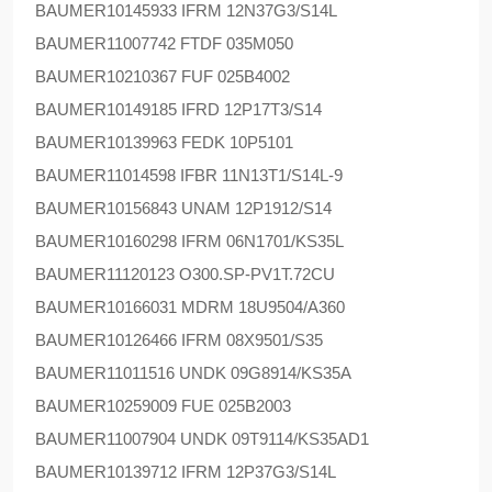
BAUMER
10145933 IFRM 12N37G3/S14L
BAUMER
11007742 FTDF 035M050
BAUMER
10210367 FUF 025B4002
BAUMER
10149185 IFRD 12P17T3/S14
BAUMER
10139963 FEDK 10P5101
BAUMER
11014598 IFBR 11N13T1/S14L-9
BAUMER
10156843 UNAM 12P1912/S14
BAUMER
10160298 IFRM 06N1701/KS35L
BAUMER
11120123 O300.SP-PV1T.72CU
BAUMER
10166031 MDRM 18U9504/A360
BAUMER
10126466 IFRM 08X9501/S35
BAUMER
11011516 UNDK 09G8914/KS35A
BAUMER
10259009 FUE 025B2003
BAUMER
11007904 UNDK 09T9114/KS35AD1
BAUMER
10139712 IFRM 12P37G3/S14L