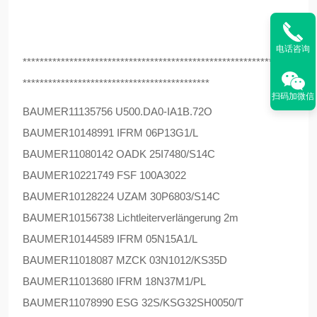
电话咨询
****************************************************************
********************************************
扫码加微信
BAUMER
11135756 U500.DA0-IA1B.72O
BAUMER
10148991 IFRM 06P13G1/L
BAUMER
11080142 OADK 25I7480/S14C
BAUMER
10221749 FSF 100A3022
BAUMER
10128224 UZAM 30P6803/S14C
BAUMER
10156738 Lichtleiterverlängerung 2m
BAUMER
10144589 IFRM 05N15A1/L
BAUMER
11018087 MZCK 03N1012/KS35D
BAUMER
11013680 IFRM 18N37M1/PL
BAUMER
11078990 ESG 32S/KSG32SH0050/T