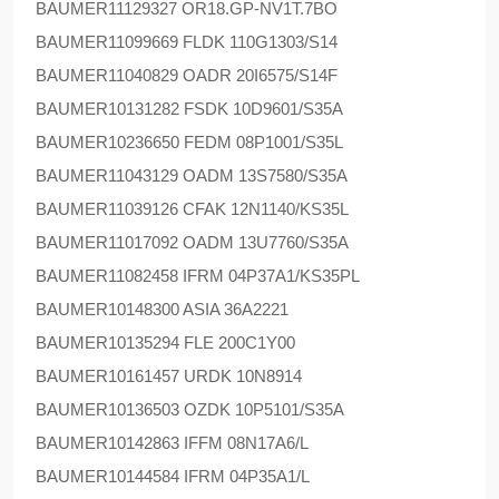
BAUMER
11129327 OR18.GP-NV1T.7BO
BAUMER
11099669 FLDK 110G1303/S14
BAUMER
11040829 OADR 20I6575/S14F
BAUMER
10131282 FSDK 10D9601/S35A
BAUMER
10236650 FEDM 08P1001/S35L
BAUMER
11043129 OADM 13S7580/S35A
BAUMER
11039126 CFAK 12N1140/KS35L
BAUMER
11017092 OADM 13U7760/S35A
BAUMER
11082458 IFRM 04P37A1/KS35PL
BAUMER
10148300 ASIA 36A2221
BAUMER
10135294 FLE 200C1Y00
BAUMER
10161457 URDK 10N8914
BAUMER
10136503 OZDK 10P5101/S35A
BAUMER
10142863 IFFM 08N17A6/L
BAUMER
10144584 IFRM 04P35A1/L