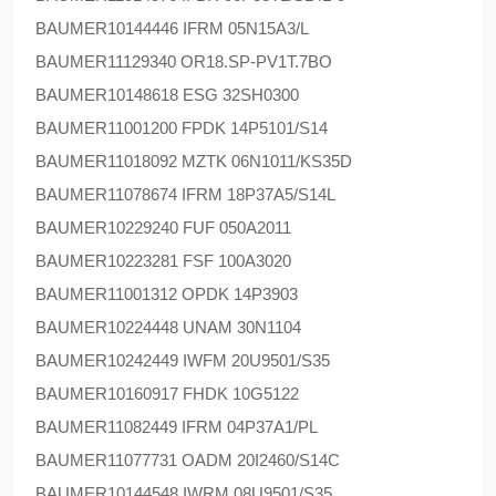
BAUMER
10144446 IFRM 05N15A3/L
BAUMER
11129340 OR18.SP-PV1T.7BO
BAUMER
10148618 ESG 32SH0300
BAUMER
11001200 FPDK 14P5101/S14
BAUMER
11018092 MZTK 06N1011/KS35D
BAUMER
11078674 IFRM 18P37A5/S14L
BAUMER
10229240 FUF 050A2011
BAUMER
10223281 FSF 100A3020
BAUMER
11001312 OPDK 14P3903
BAUMER
10224448 UNAM 30N1104
BAUMER
10242449 IWFM 20U9501/S35
BAUMER
10160917 FHDK 10G5122
BAUMER
11082449 IFRM 04P37A1/PL
BAUMER
11077731 OADM 20I2460/S14C
BAUMER
10144548 IWRM 08U9501/S35