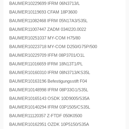
BAUMER
10229699 IFRM 06N3713/L
BAUMER
10119693 CFAM 18P3600
BAUMER
11082468 IFRM 05N17A3/S35L
BAUMER
11007447 ZADM 034I220.0022
BAUMER
10251037 MY-COM H75/80
BAUMER
10223718 MY-COM D250/G75P/500
BAUMER
10229709 IFFM 08P3701/O1L
BAUMER
11016659 IFRM 18N13T1/PL
BAUMER
10160310 IFRM 08N3713/KS35L
BAUMER
10163196 Befestigungsstift F04
BAUMER
10148998 IFRM 08P33G1/S35L
BAUMER
10165143 OSDK 10D9005/S35A
BAUMER
10140294 IFRM 03P1505/CS35L
BAUMER
11120357 Z-FTDF 050K0500
BAUMER
10162951 OZDK 10P5150/S35A