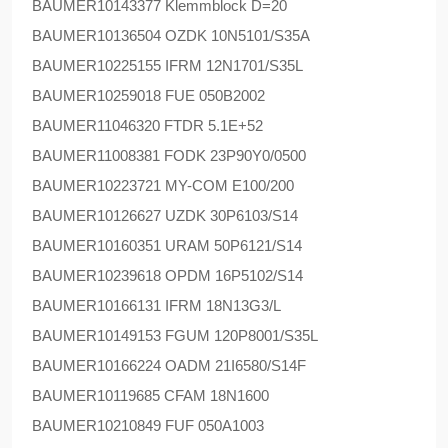
BAUMER
10143377 Klemmblock D=20
BAUMER
10136504 OZDK 10N5101/S35A
BAUMER
10225155 IFRM 12N1701/S35L
BAUMER
10259018 FUE 050B2002
BAUMER
11046320 FTDR 5.1E+52
BAUMER
11008381 FODK 23P90Y0/0500
BAUMER
10223721 MY-COM E100/200
BAUMER
10126627 UZDK 30P6103/S14
BAUMER
10160351 URAM 50P6121/S14
BAUMER
10239618 OPDM 16P5102/S14
BAUMER
10166131 IFRM 18N13G3/L
BAUMER
10149153 FGUM 120P8001/S35L
BAUMER
10166224 OADM 21I6580/S14F
BAUMER
10119685 CFAM 18N1600
BAUMER
10210849 FUF 050A1003