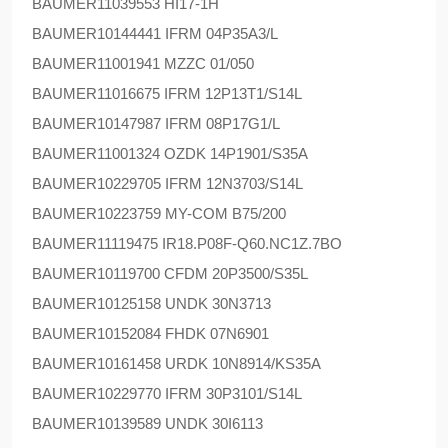
BAUMER
11039553 HI17-1H
BAUMER
10144441 IFRM 04P35A3/L
BAUMER
11001941 MZZC 01/050
BAUMER
11016675 IFRM 12P13T1/S14L
BAUMER
10147987 IFRM 08P17G1/L
BAUMER
11001324 OZDK 14P1901/S35A
BAUMER
10229705 IFRM 12N3703/S14L
BAUMER
10223759 MY-COM B75/200
BAUMER
11119475 IR18.P08F-Q60.NC1Z.7BO
BAUMER
10119700 CFDM 20P3500/S35L
BAUMER
10125158 UNDK 30N3713
BAUMER
10152084 FHDK 07N6901
BAUMER
10161458 URDK 10N8914/KS35A
BAUMER
10229770 IFRM 30P3101/S14L
BAUMER
10139589 UNDK 30I6113