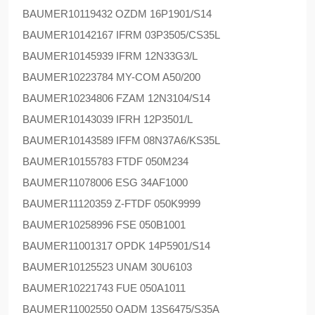
BAUMER
10119432 OZDM 16P1901/S14
BAUMER
10142167 IFRM 03P3505/CS35L
BAUMER
10145939 IFRM 12N33G3/L
BAUMER
10223784 MY-COM A50/200
BAUMER
10234806 FZAM 12N3104/S14
BAUMER
10143039 IFRH 12P3501/L
BAUMER
10143589 IFFM 08N37A6/KS35L
BAUMER
10155783 FTDF 050M234
BAUMER
11078006 ESG 34AF1000
BAUMER
11120359 Z-FTDF 050K9999
BAUMER
10258996 FSE 050B1001
BAUMER
11001317 OPDK 14P5901/S14
BAUMER
10125523 UNAM 30U6103
BAUMER
10221743 FUE 050A1011
BAUMER
11002550 OADM 13S6475/S35A