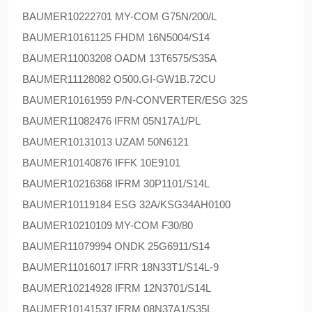
BAUMER
10222701 MY-COM G75N/200/L
BAUMER
10161125 FHDM 16N5004/S14
BAUMER
11003208 OADM 13T6575/S35A
BAUMER
11128082 O500.GI-GW1B.72CU
BAUMER
10161959 P/N-CONVERTER/ESG 32S
BAUMER
11082476 IFRM 05N17A1/PL
BAUMER
10131013 UZAM 50N6121
BAUMER
10140876 IFFK 10E9101
BAUMER
10216368 IFRM 30P1101/S14L
BAUMER
10119184 ESG 32A/KSG34AH0100
BAUMER
10210109 MY-COM F30/80
BAUMER
11079994 ONDK 25G6911/S14
BAUMER
11016017 IFRR 18N33T1/S14L-9
BAUMER
10214928 IFRM 12N3701/S14L
BAUMER
10141537 IFRM 08N37A1/S35L