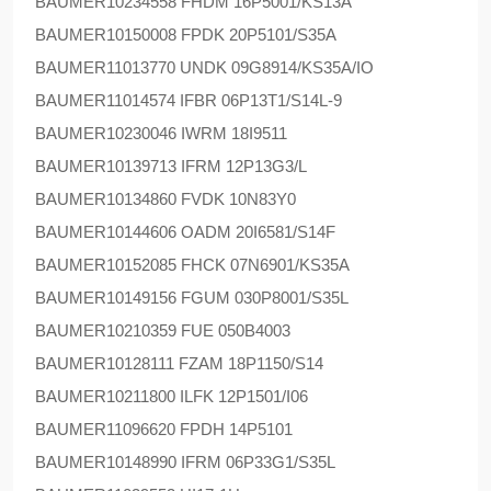
BAUMER
10234558 FHDM 16P5001/KS13A
BAUMER
10150008 FPDK 20P5101/S35A
BAUMER
11013770 UNDK 09G8914/KS35A/IO
BAUMER
11014574 IFBR 06P13T1/S14L-9
BAUMER
10230046 IWRM 18I9511
BAUMER
10139713 IFRM 12P13G3/L
BAUMER
10134860 FVDK 10N83Y0
BAUMER
10144606 OADM 20I6581/S14F
BAUMER
10152085 FHCK 07N6901/KS35A
BAUMER
10149156 FGUM 030P8001/S35L
BAUMER
10210359 FUE 050B4003
BAUMER
10128111 FZAM 18P1150/S14
BAUMER
10211800 ILFK 12P1501/I06
BAUMER
11096620 FPDH 14P5101
BAUMER
10148990 IFRM 06P33G1/S35L