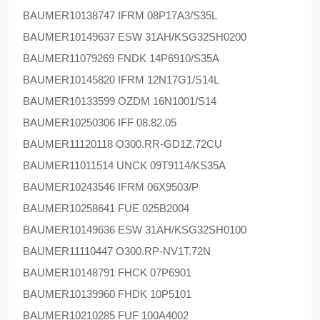
BAUMER
10138747 IFRM 08P17A3/S35L
BAUMER
10149637 ESW 31AH/KSG32SH0200
BAUMER
11079269 FNDK 14P6910/S35A
BAUMER
10145820 IFRM 12N17G1/S14L
BAUMER
10133599 OZDM 16N1001/S14
BAUMER
10250306 IFF 08.82.05
BAUMER
11120118 O300.RR-GD1Z.72CU
BAUMER
11011514 UNCK 09T9114/KS35A
BAUMER
10243546 IFRM 06X9503/P
BAUMER
10258641 FUE 025B2004
BAUMER
10149636 ESW 31AH/KSG32SH0100
BAUMER
11110447 O300.RP-NV1T.72N
BAUMER
10148791 FHCK 07P6901
BAUMER
10139960 FHDK 10P5101
BAUMER
10210285 FUF 100A4002