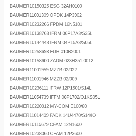
BAUMER
10150325 ESG 32AH0100
BAUMER
11001309 OPDK 14P3902
BAUMER
10232266 FPDM 16N5101
BAUMER
10138763 IFRM 06P17A3/S35L
BAUMER
10144448 IFRM 04P15A3/S05L
BAUMER
10258693 FUH 010B2001
BAUMER
10158600 ZADM 023H351.0012
BAUMER
11001959 MZZB 02/022
BAUMER
11001946 MZZB 02/009
BAUMER
10236111 IFRW 12P1501/S14L
BAUMER
11054739 IFFM 08P1702/O1KS05L
BAUMER
10220912 MY-COM E100/80
BAUMER
11014499 FADK 14U4470/S14/IO
BAUMER
10119679 CFAM 12N1600
BAUMER
10238060 CFAM 12P3600