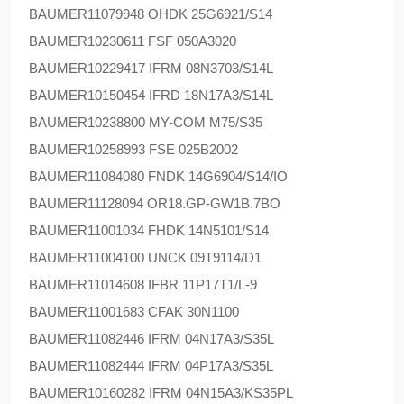
BAUMER
11079948 OHDK 25G6921/S14
BAUMER
10230611 FSF 050A3020
BAUMER
10229417 IFRM 08N3703/S14L
BAUMER
10150454 IFRD 18N17A3/S14L
BAUMER
10238800 MY-COM M75/S35
BAUMER
10258993 FSE 025B2002
BAUMER
11084080 FNDK 14G6904/S14/IO
BAUMER
11128094 OR18.GP-GW1B.7BO
BAUMER
11001034 FHDK 14N5101/S14
BAUMER
11004100 UNCK 09T9114/D1
BAUMER
11014608 IFBR 11P17T1/L-9
BAUMER
11001683 CFAK 30N1100
BAUMER
11082446 IFRM 04N17A3/S35L
BAUMER
11082444 IFRM 04P17A3/S35L
BAUMER
10160282 IFRM 04N15A3/KS35PL