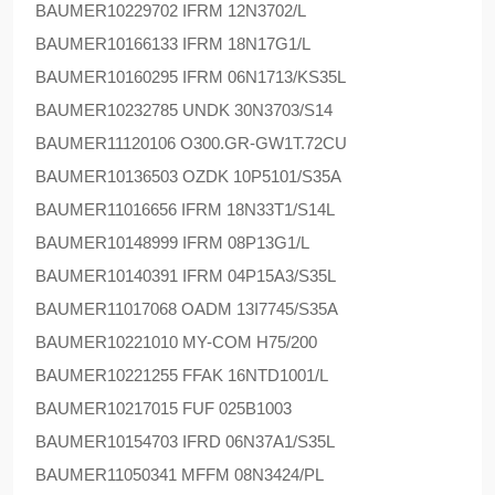
BAUMER
10229702 IFRM 12N3702/L
BAUMER
10166133 IFRM 18N17G1/L
BAUMER
10160295 IFRM 06N1713/KS35L
BAUMER
10232785 UNDK 30N3703/S14
BAUMER
11120106 O300.GR-GW1T.72CU
BAUMER
10136503 OZDK 10P5101/S35A
BAUMER
11016656 IFRM 18N33T1/S14L
BAUMER
10148999 IFRM 08P13G1/L
BAUMER
10140391 IFRM 04P15A3/S35L
BAUMER
11017068 OADM 13I7745/S35A
BAUMER
10221010 MY-COM H75/200
BAUMER
10221255 FFAK 16NTD1001/L
BAUMER
10217015 FUF 025B1003
BAUMER
10154703 IFRD 06N37A1/S35L
BAUMER
11050341 MFFM 08N3424/PL