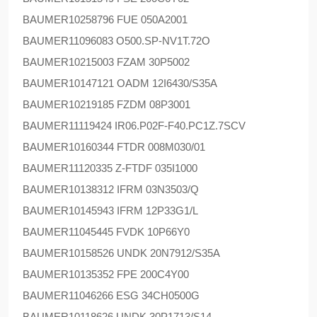
BAUMER
10258796 FUE 050A2001
BAUMER
11096083 O500.SP-NV1T.72O
BAUMER
10215003 FZAM 30P5002
BAUMER
10147121 OADM 12I6430/S35A
BAUMER
10219185 FZDM 08P3001
BAUMER
11119424 IR06.P02F-F40.PC1Z.7SCV
BAUMER
10160344 FTDR 008M030/01
BAUMER
11120335 Z-FTDF 035I1000
BAUMER
10138312 IFRM 03N3503/Q
BAUMER
10145943 IFRM 12P33G1/L
BAUMER
11045445 FVDK 10P66Y0
BAUMER
10158526 UNDK 20N7912/S35A
BAUMER
10135352 FPE 200C4Y00
BAUMER
11046266 ESG 34CH0500G
BAUMER
10118626 UNDK 30P1713/S14