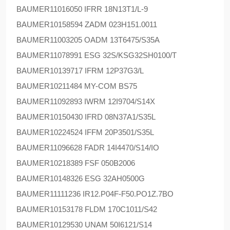
BAUMER
11016050 IFRR 18N13T1/L-9
BAUMER
10158594 ZADM 023H151.0011
BAUMER
11003205 OADM 13T6475/S35A
BAUMER
11078991 ESG 32S/KSG32SH0100/T
BAUMER
10139717 IFRM 12P37G3/L
BAUMER
10211484 MY-COM BS75
BAUMER
11092893 IWRM 12I9704/S14X
BAUMER
10150430 IFRD 08N37A1/S35L
BAUMER
10224524 IFFM 20P3501/S35L
BAUMER
11096628 FADR 14I4470/S14/IO
BAUMER
10218389 FSF 050B2006
BAUMER
10148326 ESG 32AH0500G
BAUMER
11111236 IR12.P04F-F50.PO1Z.7BO
BAUMER
10153178 FLDM 170C1011/S42
BAUMER
10129530 UNAM 50I6121/S14