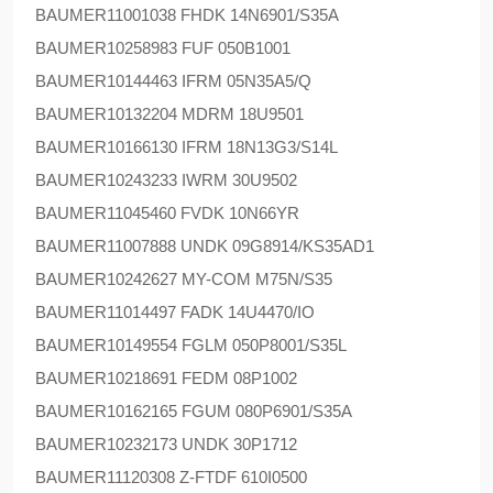
BAUMER
11001038 FHDK 14N6901/S35A
BAUMER
10258983 FUF 050B1001
BAUMER
10144463 IFRM 05N35A5/Q
BAUMER
10132204 MDRM 18U9501
BAUMER
10166130 IFRM 18N13G3/S14L
BAUMER
10243233 IWRM 30U9502
BAUMER
11045460 FVDK 10N66YR
BAUMER
11007888 UNDK 09G8914/KS35AD1
BAUMER
10242627 MY-COM M75N/S35
BAUMER
11014497 FADK 14U4470/IO
BAUMER
10149554 FGLM 050P8001/S35L
BAUMER
10218691 FEDM 08P1002
BAUMER
10162165 FGUM 080P6901/S35A
BAUMER
10232173 UNDK 30P1712
BAUMER
11120308 Z-FTDF 610I0500