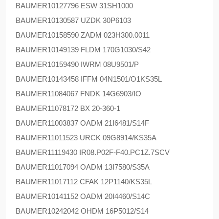
BAUMER
10127796 ESW 31SH1000
BAUMER
10130587 UZDK 30P6103
BAUMER
10158590 ZADM 023H300.0011
BAUMER
10149139 FLDM 170G1030/S42
BAUMER
10159490 IWRM 08U9501/P
BAUMER
10143458 IFFM 04N1501/O1KS35L
BAUMER
11084067 FNDK 14G6903/IO
BAUMER
11078172 BX 20-360-1
BAUMER
11003837 OADM 21I6481/S14F
BAUMER
11011523 URCK 09G8914/KS35A
BAUMER
11119430 IR08.P02F-F40.PC1Z.7SCV
BAUMER
11017094 OADM 13I7580/S35A
BAUMER
11017112 CFAK 12P1140/KS35L
BAUMER
10141152 OADM 20I4460/S14C
BAUMER
10242042 OHDM 16P5012/S14