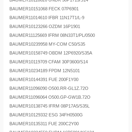
BAUMER
10151068 FECK 07P6901
BAUMER
11014610 IFBR 11N17T1/L-9
BAUMER
10123266 OZDM 16P1901
BAUMER
11125669 IFRM 08N33T1/PL/0500
BAUMER
10239958 MY-COM C50/S35
BAUMER
10158749 OBDM 12P6920/S35A
BAUMER
10119709 CFAM 30P3600/S14
BAUMER
10234189 FPDM 12N5101
BAUMER
10144391 FUE 200F1Y00
BAUMER
11096090 O500.RR-GL1Z.72O
BAUMER
11096064 O500.GP-GW1B.72O
BAUMER
10138745 IFRM 08P17A5/S35L
BAUMER
10129332 ESG 34FH0500G
BAUMER
10135311 FUE 200C2Y00