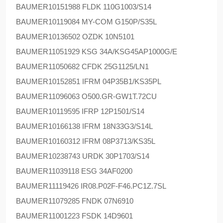
BAUMER
10151988 FLDK 110G1003/S14
BAUMER
10119084 MY-COM G150P/S35L
BAUMER
10136502 OZDK 10N5101
BAUMER
11051929 KSG 34A/KSG45AP1000G/E
BAUMER
11050682 CFDK 25G1125/LN1
BAUMER
10152851 IFRM 04P35B1/KS35PL
BAUMER
11096063 O500.GR-GW1T.72CU
BAUMER
10119595 IFRP 12P1501/S14
BAUMER
10166138 IFRM 18N33G3/S14L
BAUMER
10160312 IFRM 08P3713/KS35L
BAUMER
10238743 URDK 30P1703/S14
BAUMER
11039118 ESG 34AF0200
BAUMER
11119426 IR08.P02F-F46.PC1Z.7SL
BAUMER
11079285 FNDK 07N6910
BAUMER
11001223 FSDK 14D9601