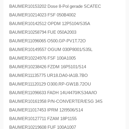
BAUMER
10153202 Dose 8-Pol gerade SCATEC
BAUMER
10214023 FSF 050B4002
BAUMER
10142512 OPDM 12P5104/S35A
BAUMER
10258794 FUE 050A2003
BAUMER
11096065 O500.GP-PV1T.72O
BAUMER
10149557 OGUM 030P8001/S35L
BAUMER
10224976 FSF 100A1005
BAUMER
10238426 FZDM 16P5101/S14
BAUMER
11135775 UR18.DA0-IA1B.7BO
BAUMER
11120129 O300.RP-GW1B.72OU
BAUMER
11096633 FADH 14U4470/KS34A/IO
BAUMER
10161958 P/N-CONVERTER/ESG 34S
BAUMER
11017453 IPRM 12I9506/S14
BAUMER
10127711 FZAM 18P1155
BAUMER
10219608 FUF 100A1007