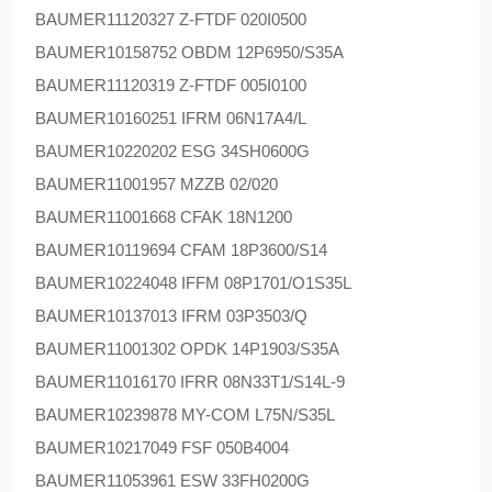
BAUMER
11120327 Z-FTDF 020I0500
BAUMER
10158752 OBDM 12P6950/S35A
BAUMER
11120319 Z-FTDF 005I0100
BAUMER
10160251 IFRM 06N17A4/L
BAUMER
10220202 ESG 34SH0600G
BAUMER
11001957 MZZB 02/020
BAUMER
11001668 CFAK 18N1200
BAUMER
10119694 CFAM 18P3600/S14
BAUMER
10224048 IFFM 08P1701/O1S35L
BAUMER
10137013 IFRM 03P3503/Q
BAUMER
11001302 OPDK 14P1903/S35A
BAUMER
11016170 IFRR 08N33T1/S14L-9
BAUMER
10239878 MY-COM L75N/S35L
BAUMER
10217049 FSF 050B4004
BAUMER
11053961 ESW 33FH0200G