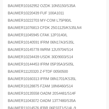
BAUMER
10162952 OZDK 10N5150/S35A
BAUMER
10220439 FUF 100A1011
BAUMER
10222703 MY-COM L75P80/L
BAUMER
11076813 CFDK 25G1125/KS35LN4
BAUMER
11045945 CFAK 12P3140/L
BAUMER
10140591 IFRM 06N17A3/S35L
BAUMER
10145778 IWRM 12U9704/S14
BAUMER
10234439 USDK 30D9003/S14
BAUMER
10144453 IFRM 05P35A3/S05L
BAUMER
11120320 Z-FTDF 005I0500
BAUMER
10160313 IFRM 08N1701/KS35L
BAUMER
10128875 FZAM 18N6460/S14
BAUMER
10135558 OADM 20S4481/S14F
BAUMER
11043072 OADM 13T7480/S35A
BAUMER
11014576 IFBR 06P33T1/S14L-9