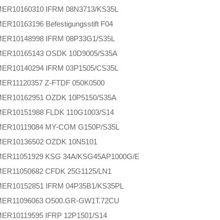
MER
10160310 IFRM 08N3713/KS35L
MER
10163196 Befestigungsstift F04
MER
10148998 IFRM 08P33G1/S35L
MER
10165143 OSDK 10D9005/S35A
MER
10140294 IFRM 03P1505/CS35L
MER
11120357 Z-FTDF 050K0500
MER
10162951 OZDK 10P5150/S35A
MER
10151988 FLDK 110G1003/S14
MER
10119084 MY-COM G150P/S35L
MER
10136502 OZDK 10N5101
MER
11051929 KSG 34A/KSG45AP1000G/E
MER
11050682 CFDK 25G1125/LN1
MER
10152851 IFRM 04P35B1/KS35PL
MER
11096063 O500.GR-GW1T.72CU
MER
10119595 IFRP 12P1501/S14