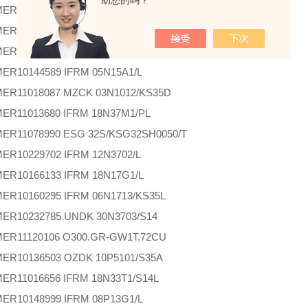
助您的吗？
MER
10221749 FSF 100A3022
MER
10128224 UZAM 30P6803/S14C
MER
10156738 Lichtleiterverlängerung 2m
MER
10144589 IFRM 05N15A1/L
MER
11018087 MZCK 03N1012/KS35D
MER
11013680 IFRM 18N37M1/PL
MER
11078990 ESG 32S/KSG32SH0050/T
MER
10229702 IFRM 12N3702/L
MER
10166133 IFRM 18N17G1/L
MER
10160295 IFRM 06N1713/KS35L
MER
10232785 UNDK 30N3703/S14
MER
11120106 O300.GR-GW1T.72CU
MER
10136503 OZDK 10P5101/S35A
MER
11016656 IFRM 18N33T1/S14L
MER
10148999 IFRM 08P13G1/L