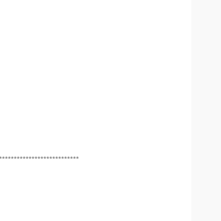
***************************