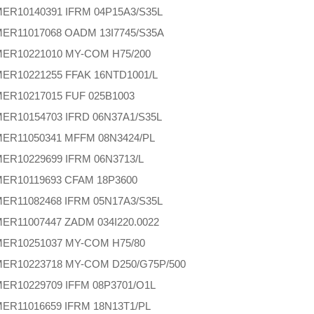
MER
10140391 IFRM 04P15A3/S35L
MER
11017068 OADM 13I7745/S35A
MER
10221010 MY-COM H75/200
MER
10221255 FFAK 16NTD1001/L
MER
10217015 FUF 025B1003
MER
10154703 IFRD 06N37A1/S35L
MER
11050341 MFFM 08N3424/PL
MER
10229699 IFRM 06N3713/L
MER
10119693 CFAM 18P3600
MER
11082468 IFRM 05N17A3/S35L
MER
11007447 ZADM 034I220.0022
MER
10251037 MY-COM H75/80
MER
10223718 MY-COM D250/G75P/500
MER
10229709 IFFM 08P3701/O1L
MER
11016659 IFRM 18N13T1/PL