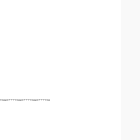
***************************