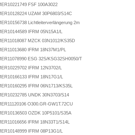
MER
10221749 FSF 100A3022
MER
10128224 UZAM 30P6803/S14C
MER
10156738 Lichtleiterverlängerung 2m
MER
10144589 IFRM 05N15A1/L
MER
11018087 MZCK 03N1012/KS35D
MER
11013680 IFRM 18N37M1/PL
MER
11078990 ESG 32S/KSG32SH0050/T
MER
10229702 IFRM 12N3702/L
MER
10166133 IFRM 18N17G1/L
MER
10160295 IFRM 06N1713/KS35L
MER
10232785 UNDK 30N3703/S14
MER
11120106 O300.GR-GW1T.72CU
MER
10136503 OZDK 10P5101/S35A
MER
11016656 IFRM 18N33T1/S14L
MER
10148999 IFRM 08P13G1/L