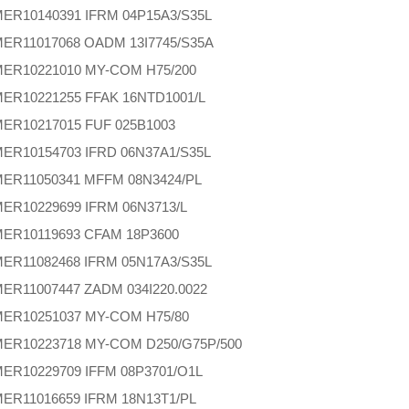
MER
10140391 IFRM 04P15A3/S35L
MER
11017068 OADM 13I7745/S35A
MER
10221010 MY-COM H75/200
MER
10221255 FFAK 16NTD1001/L
MER
10217015 FUF 025B1003
MER
10154703 IFRD 06N37A1/S35L
MER
11050341 MFFM 08N3424/PL
MER
10229699 IFRM 06N3713/L
MER
10119693 CFAM 18P3600
MER
11082468 IFRM 05N17A3/S35L
MER
11007447 ZADM 034I220.0022
MER
10251037 MY-COM H75/80
MER
10223718 MY-COM D250/G75P/500
MER
10229709 IFFM 08P3701/O1L
MER
11016659 IFRM 18N13T1/PL