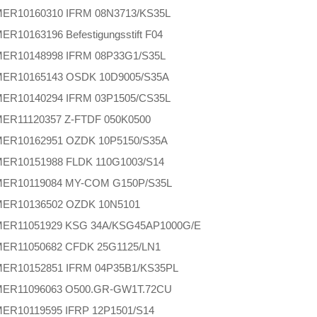
MER
10160310 IFRM 08N3713/KS35L
MER
10163196 Befestigungsstift F04
MER
10148998 IFRM 08P33G1/S35L
MER
10165143 OSDK 10D9005/S35A
MER
10140294 IFRM 03P1505/CS35L
MER
11120357 Z-FTDF 050K0500
MER
10162951 OZDK 10P5150/S35A
MER
10151988 FLDK 110G1003/S14
MER
10119084 MY-COM G150P/S35L
MER
10136502 OZDK 10N5101
MER
11051929 KSG 34A/KSG45AP1000G/E
MER
11050682 CFDK 25G1125/LN1
MER
10152851 IFRM 04P35B1/KS35PL
MER
11096063 O500.GR-GW1T.72CU
MER
10119595 IFRP 12P1501/S14