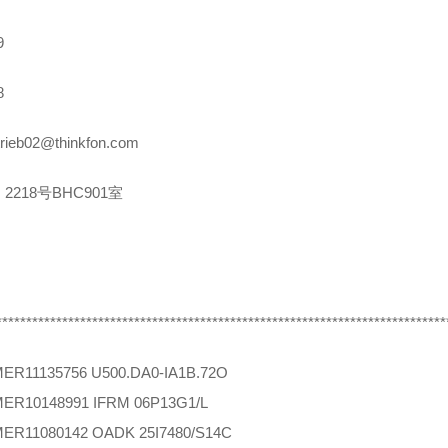
9
8
rieb02@thinkfon.com
2218号BHC901室
***************************************************************************
MER
11135756 U500.DA0-IA1B.72O
MER
10148991 IFRM 06P13G1/L
MER
11080142 OADK 25I7480/S14C