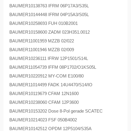
BAUMER
10138763 IFRM 06P17A3/S35L
BAUMER
10144448 IFRM 04P15A3/S05L
BAUMER
10258693 FUH 010B2001
BAUMER
10158600 ZADM 023H351.0012
BAUMER
11001959 MZZB 02/022
BAUMER
11001946 MZZB 02/009
BAUMER
10236111 IFRW 12P1501/S14L
BAUMER
11054739 IFFM 08P1702/O1KS05L
BAUMER
10220912 MY-COM E100/80
BAUMER
11014499 FADK 14U4470/S14/IO
BAUMER
10119679 CFAM 12N1600
BAUMER
10238060 CFAM 12P3600
BAUMER
10153202 Dose 8-Pol gerade SCATEC
BAUMER
10214023 FSF 050B4002
BAUMER
10142512 OPDM 12P5104/S35A