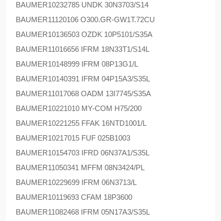
BAUMER
10232785 UNDK 30N3703/S14
BAUMER
11120106 O300.GR-GW1T.72CU
BAUMER
10136503 OZDK 10P5101/S35A
BAUMER
11016656 IFRM 18N33T1/S14L
BAUMER
10148999 IFRM 08P13G1/L
BAUMER
10140391 IFRM 04P15A3/S35L
BAUMER
11017068 OADM 13I7745/S35A
BAUMER
10221010 MY-COM H75/200
BAUMER
10221255 FFAK 16NTD1001/L
BAUMER
10217015 FUF 025B1003
BAUMER
10154703 IFRD 06N37A1/S35L
BAUMER
11050341 MFFM 08N3424/PL
BAUMER
10229699 IFRM 06N3713/L
BAUMER
10119693 CFAM 18P3600
BAUMER
11082468 IFRM 05N17A3/S35L