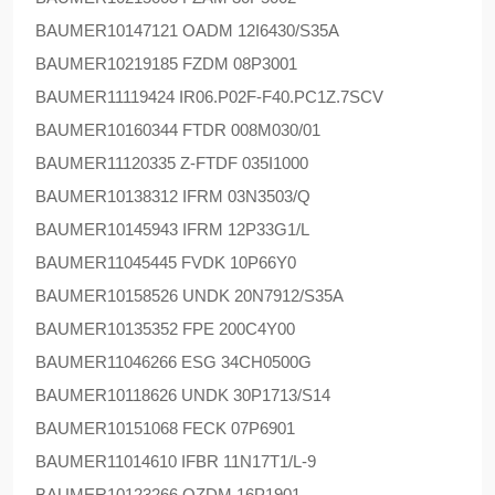
BAUMER
10147121 OADM 12I6430/S35A
BAUMER
10219185 FZDM 08P3001
BAUMER
11119424 IR06.P02F-F40.PC1Z.7SCV
BAUMER
10160344 FTDR 008M030/01
BAUMER
11120335 Z-FTDF 035I1000
BAUMER
10138312 IFRM 03N3503/Q
BAUMER
10145943 IFRM 12P33G1/L
BAUMER
11045445 FVDK 10P66Y0
BAUMER
10158526 UNDK 20N7912/S35A
BAUMER
10135352 FPE 200C4Y00
BAUMER
11046266 ESG 34CH0500G
BAUMER
10118626 UNDK 30P1713/S14
BAUMER
10151068 FECK 07P6901
BAUMER
11014610 IFBR 11N17T1/L-9
BAUMER
10123266 OZDM 16P1901