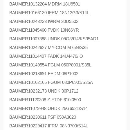
BAUMER
10132204 MDRM 18U9501
BAUMER
10166130 IFRM 18N13G3/S14L
BAUMER
10243233 IWRM 30U9502
BAUMER
11045460 FVDK 10N66YR
BAUMER
11007888 UNDK 09G8914/KS35AD1
BAUMER
10242627 MY-COM M75N/S35
BAUMER
11014497 FADK 14U4470/IO
BAUMER
10149554 FGLM 050P8001/S35L
BAUMER
10218691 FEDM 08P1002
BAUMER
10162165 FGUM 080P6901/S35A
BAUMER
10232173 UNDK 30P1712
BAUMER
11120308 Z-FTDF 610I0500
BAUMER
11079948 OHDK 25G6921/S14
BAUMER
10230611 FSF 050A3020
BAUMER
10229417 IFRM 08N3703/S14L