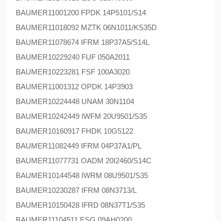
BAUMER
11001200 FPDK 14P5101/S14
BAUMER
11018092 MZTK 06N1011/KS35D
BAUMER
11078674 IFRM 18P37A5/S14L
BAUMER
10229240 FUF 050A2011
BAUMER
10223281 FSF 100A3020
BAUMER
11001312 OPDK 14P3903
BAUMER
10224448 UNAM 30N1104
BAUMER
10242449 IWFM 20U9501/S35
BAUMER
10160917 FHDK 10G5122
BAUMER
11082449 IFRM 04P37A1/PL
BAUMER
11077731 OADM 20I2460/S14C
BAUMER
10144548 IWRM 08U9501/S35
BAUMER
10230287 IFRM 08N3713/L
BAUMER
10150428 IFRD 08N37T1/S35
BAUMER
11104511 ESG 09AH0200