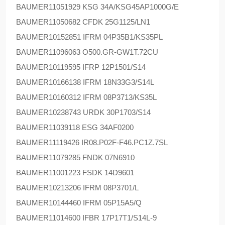
BAUMER
11051929 KSG 34A/KSG45AP1000G/E
BAUMER
11050682 CFDK 25G1125/LN1
BAUMER
10152851 IFRM 04P35B1/KS35PL
BAUMER
11096063 O500.GR-GW1T.72CU
BAUMER
10119595 IFRP 12P1501/S14
BAUMER
10166138 IFRM 18N33G3/S14L
BAUMER
10160312 IFRM 08P3713/KS35L
BAUMER
10238743 URDK 30P1703/S14
BAUMER
11039118 ESG 34AF0200
BAUMER
11119426 IR08.P02F-F46.PC1Z.7SL
BAUMER
11079285 FNDK 07N6910
BAUMER
11001223 FSDK 14D9601
BAUMER
10213206 IFRM 08P3701/L
BAUMER
10144460 IFRM 05P15A5/Q
BAUMER
11014600 IFBR 17P17T1/S14L-9