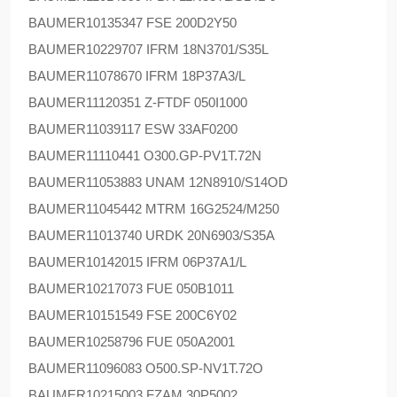
BAUMER
10135347 FSE 200D2Y50
BAUMER
10229707 IFRM 18N3701/S35L
BAUMER
11078670 IFRM 18P37A3/L
BAUMER
11120351 Z-FTDF 050I1000
BAUMER
11039117 ESW 33AF0200
BAUMER
11110441 O300.GP-PV1T.72N
BAUMER
11053883 UNAM 12N8910/S14OD
BAUMER
11045442 MTRM 16G2524/M250
BAUMER
11013740 URDK 20N6903/S35A
BAUMER
10142015 IFRM 06P37A1/L
BAUMER
10217073 FUE 050B1011
BAUMER
10151549 FSE 200C6Y02
BAUMER
10258796 FUE 050A2001
BAUMER
11096083 O500.SP-NV1T.72O
BAUMER
10215003 FZAM 30P5002