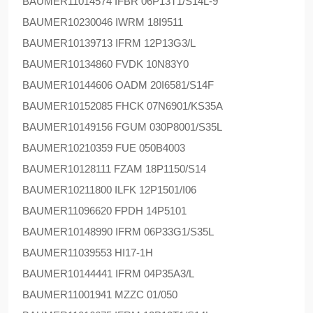
BAUMER
11014574 IFBR 06P13T1/S14L-9
BAUMER
10230046 IWRM 18I9511
BAUMER
10139713 IFRM 12P13G3/L
BAUMER
10134860 FVDK 10N83Y0
BAUMER
10144606 OADM 20I6581/S14F
BAUMER
10152085 FHCK 07N6901/KS35A
BAUMER
10149156 FGUM 030P8001/S35L
BAUMER
10210359 FUE 050B4003
BAUMER
10128111 FZAM 18P1150/S14
BAUMER
10211800 ILFK 12P1501/I06
BAUMER
11096620 FPDH 14P5101
BAUMER
10148990 IFRM 06P33G1/S35L
BAUMER
11039553 HI17-1H
BAUMER
10144441 IFRM 04P35A3/L
BAUMER
11001941 MZZC 01/050