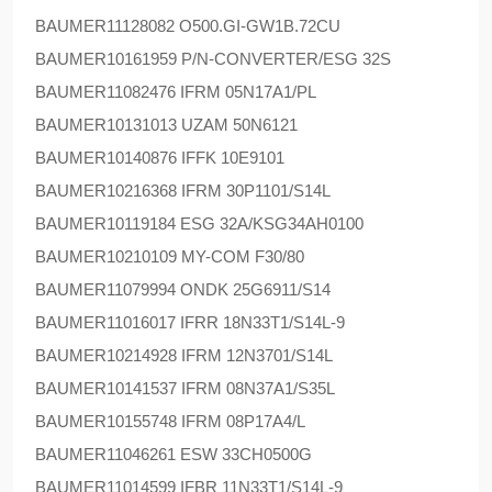
BAUMER
11128082 O500.GI-GW1B.72CU
BAUMER
10161959 P/N-CONVERTER/ESG 32S
BAUMER
11082476 IFRM 05N17A1/PL
BAUMER
10131013 UZAM 50N6121
BAUMER
10140876 IFFK 10E9101
BAUMER
10216368 IFRM 30P1101/S14L
BAUMER
10119184 ESG 32A/KSG34AH0100
BAUMER
10210109 MY-COM F30/80
BAUMER
11079994 ONDK 25G6911/S14
BAUMER
11016017 IFRR 18N33T1/S14L-9
BAUMER
10214928 IFRM 12N3701/S14L
BAUMER
10141537 IFRM 08N37A1/S35L
BAUMER
10155748 IFRM 08P17A4/L
BAUMER
11046261 ESW 33CH0500G
BAUMER
11014599 IFBR 11N33T1/S14L-9