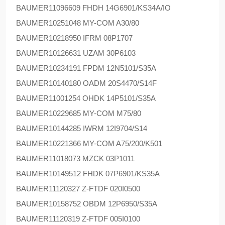
BAUMER
11096609 FHDH 14G6901/KS34A/IO
BAUMER
10251048 MY-COM A30/80
BAUMER
10218950 IFRM 08P1707
BAUMER
10126631 UZAM 30P6103
BAUMER
10234191 FPDM 12N5101/S35A
BAUMER
10140180 OADM 20S4470/S14F
BAUMER
11001254 OHDK 14P5101/S35A
BAUMER
10229685 MY-COM M75/80
BAUMER
10144285 IWRM 12I9704/S14
BAUMER
10221366 MY-COM A75/200/K501
BAUMER
11018073 MZCK 03P1011
BAUMER
10149512 FHDK 07P6901/KS35A
BAUMER
11120327 Z-FTDF 020I0500
BAUMER
10158752 OBDM 12P6950/S35A
BAUMER
11120319 Z-FTDF 005I0100