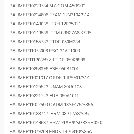
BAUMER
10223784 MY-COM A50/200
BAUMER
10234806 FZAM 12N3104/S14
BAUMER
10143039 IFRH 12P3501/L
BAUMER
10143589 IFFM 08N37A6/KS35L
BAUMER
10155783 FTDF 050M234
BAUMER
11078006 ESG 34AF1000
BAUMER
11120359 Z-FTDF 050K9999
BAUMER
10258996 FSE 050B1001
BAUMER
11001317 OPDK 14P5901/S14
BAUMER
10125523 UNAM 30U6103
BAUMER
10221743 FUE 050A1011
BAUMER
11002550 OADM 13S6475/S35A
BAUMER
10138747 IFRM 08P17A3/S35L
BAUMER
10149637 ESW 31AH/KSG32SH0200
BAUMER
11079269 FNDK 14P6910/S35A