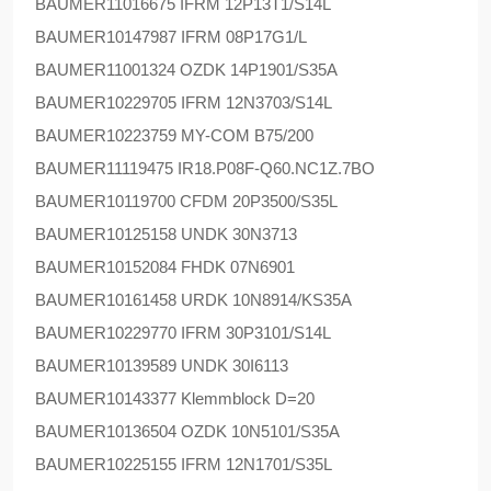
BAUMER
11016675 IFRM 12P13T1/S14L
BAUMER
10147987 IFRM 08P17G1/L
BAUMER
11001324 OZDK 14P1901/S35A
BAUMER
10229705 IFRM 12N3703/S14L
BAUMER
10223759 MY-COM B75/200
BAUMER
11119475 IR18.P08F-Q60.NC1Z.7BO
BAUMER
10119700 CFDM 20P3500/S35L
BAUMER
10125158 UNDK 30N3713
BAUMER
10152084 FHDK 07N6901
BAUMER
10161458 URDK 10N8914/KS35A
BAUMER
10229770 IFRM 30P3101/S14L
BAUMER
10139589 UNDK 30I6113
BAUMER
10143377 Klemmblock D=20
BAUMER
10136504 OZDK 10N5101/S35A
BAUMER
10225155 IFRM 12N1701/S35L