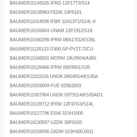
BAUMER
10149185 IFRD 12P17T3/S14
BAUMER
10139963 FEDK 10P5101
BAUMER
11014598 IFBR 11N13T1/S14L-9
BAUMER
10156843 UNAM 12P1912/S14
BAUMER
10160298 IFRM 06N1701/KS35L
BAUMER
11120123 O300.SP-PV1T.72CU
BAUMER
10166031 MDRM 18U9504/A360
BAUMER
10126466 IFRM 08X9501/S35
BAUMER
11011516 UNDK 09G8914/KS35A
BAUMER
10259009 FUE 025B2003
BAUMER
11007904 UNDK 09T9114/KS35AD1
BAUMER
10139712 IFRM 12P37G3/S14L
BAUMER
10127796 ESW 31SH1000
BAUMER
10130587 UZDK 30P6103
BAUMER
10158590 ZADM 023H300.0011