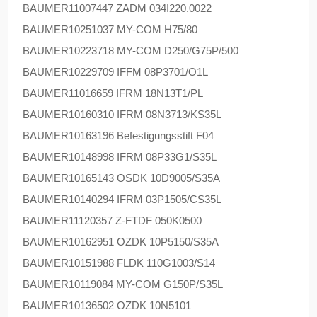
BAUMER
11007447 ZADM 034I220.0022
BAUMER
10251037 MY-COM H75/80
BAUMER
10223718 MY-COM D250/G75P/500
BAUMER
10229709 IFFM 08P3701/O1L
BAUMER
11016659 IFRM 18N13T1/PL
BAUMER
10160310 IFRM 08N3713/KS35L
BAUMER
10163196 Befestigungsstift F04
BAUMER
10148998 IFRM 08P33G1/S35L
BAUMER
10165143 OSDK 10D9005/S35A
BAUMER
10140294 IFRM 03P1505/CS35L
BAUMER
11120357 Z-FTDF 050K0500
BAUMER
10162951 OZDK 10P5150/S35A
BAUMER
10151988 FLDK 110G1003/S14
BAUMER
10119084 MY-COM G150P/S35L
BAUMER
10136502 OZDK 10N5101