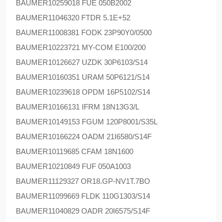
BAUMER
10259018 FUE 050B2002
BAUMER
11046320 FTDR 5.1E+52
BAUMER
11008381 FODK 23P90Y0/0500
BAUMER
10223721 MY-COM E100/200
BAUMER
10126627 UZDK 30P6103/S14
BAUMER
10160351 URAM 50P6121/S14
BAUMER
10239618 OPDM 16P5102/S14
BAUMER
10166131 IFRM 18N13G3/L
BAUMER
10149153 FGUM 120P8001/S35L
BAUMER
10166224 OADM 21I6580/S14F
BAUMER
10119685 CFAM 18N1600
BAUMER
10210849 FUF 050A1003
BAUMER
11129327 OR18.GP-NV1T.7BO
BAUMER
11099669 FLDK 110G1303/S14
BAUMER
11040829 OADR 20I6575/S14F