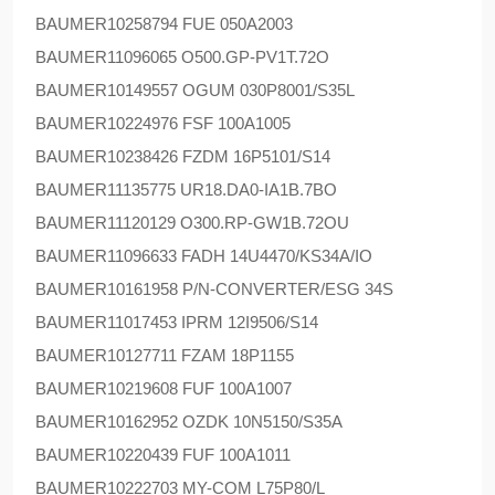
BAUMER
10258794 FUE 050A2003
BAUMER
11096065 O500.GP-PV1T.72O
BAUMER
10149557 OGUM 030P8001/S35L
BAUMER
10224976 FSF 100A1005
BAUMER
10238426 FZDM 16P5101/S14
BAUMER
11135775 UR18.DA0-IA1B.7BO
BAUMER
11120129 O300.RP-GW1B.72OU
BAUMER
11096633 FADH 14U4470/KS34A/IO
BAUMER
10161958 P/N-CONVERTER/ESG 34S
BAUMER
11017453 IPRM 12I9506/S14
BAUMER
10127711 FZAM 18P1155
BAUMER
10219608 FUF 100A1007
BAUMER
10162952 OZDK 10N5150/S35A
BAUMER
10220439 FUF 100A1011
BAUMER
10222703 MY-COM L75P80/L