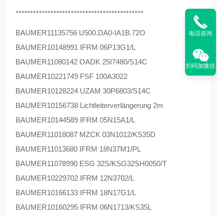
********************************************
BAUMER
11135756 U500.DA0-IA1B.72O
电话咨询
BAUMER
10148991 IFRM 06P13G1/L
BAUMER
11080142 OADK 25I7480/S14C
扫码加微信
BAUMER
10221749 FSF 100A3022
BAUMER
10128224 UZAM 30P6803/S14C
BAUMER
10156738 Lichtleiterverlängerung 2m
BAUMER
10144589 IFRM 05N15A1/L
BAUMER
11018087 MZCK 03N1012/KS35D
BAUMER
11013680 IFRM 18N37M1/PL
BAUMER
11078990 ESG 32S/KSG32SH0050/T
BAUMER
10229702 IFRM 12N3702/L
BAUMER
10166133 IFRM 18N17G1/L
BAUMER
10160295 IFRM 06N1713/KS35L