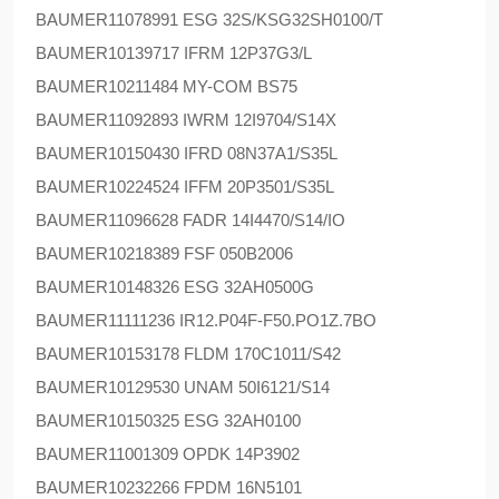
BAUMER
11078991 ESG 32S/KSG32SH0100/T
BAUMER
10139717 IFRM 12P37G3/L
BAUMER
10211484 MY-COM BS75
BAUMER
11092893 IWRM 12I9704/S14X
BAUMER
10150430 IFRD 08N37A1/S35L
BAUMER
10224524 IFFM 20P3501/S35L
BAUMER
11096628 FADR 14I4470/S14/IO
BAUMER
10218389 FSF 050B2006
BAUMER
10148326 ESG 32AH0500G
BAUMER
11111236 IR12.P04F-F50.PO1Z.7BO
BAUMER
10153178 FLDM 170C1011/S42
BAUMER
10129530 UNAM 50I6121/S14
BAUMER
10150325 ESG 32AH0100
BAUMER
11001309 OPDK 14P3902
BAUMER
10232266 FPDM 16N5101