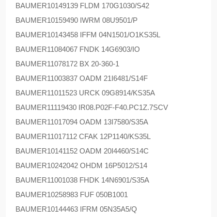
BAUMER
10149139 FLDM 170G1030/S42
BAUMER
10159490 IWRM 08U9501/P
BAUMER
10143458 IFFM 04N1501/O1KS35L
BAUMER
11084067 FNDK 14G6903/IO
BAUMER
11078172 BX 20-360-1
BAUMER
11003837 OADM 21I6481/S14F
BAUMER
11011523 URCK 09G8914/KS35A
BAUMER
11119430 IR08.P02F-F40.PC1Z.7SCV
BAUMER
11017094 OADM 13I7580/S35A
BAUMER
11017112 CFAK 12P1140/KS35L
BAUMER
10141152 OADM 20I4460/S14C
BAUMER
10242042 OHDM 16P5012/S14
BAUMER
11001038 FHDK 14N6901/S35A
BAUMER
10258983 FUF 050B1001
BAUMER
10144463 IFRM 05N35A5/Q