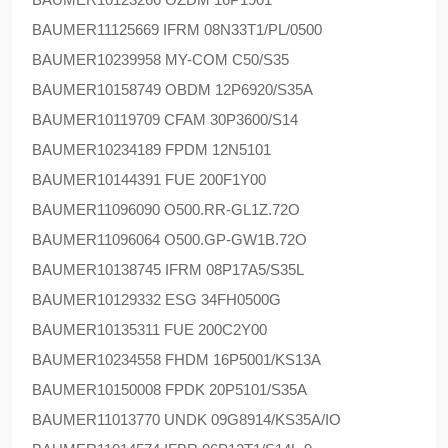
BAUMER
11125669 IFRM 08N33T1/PL/0500
BAUMER
10239958 MY-COM C50/S35
BAUMER
10158749 OBDM 12P6920/S35A
BAUMER
10119709 CFAM 30P3600/S14
BAUMER
10234189 FPDM 12N5101
BAUMER
10144391 FUE 200F1Y00
BAUMER
11096090 O500.RR-GL1Z.72O
BAUMER
11096064 O500.GP-GW1B.72O
BAUMER
10138745 IFRM 08P17A5/S35L
BAUMER
10129332 ESG 34FH0500G
BAUMER
10135311 FUE 200C2Y00
BAUMER
10234558 FHDM 16P5001/KS13A
BAUMER
10150008 FPDK 20P5101/S35A
BAUMER
11013770 UNDK 09G8914/KS35A/IO