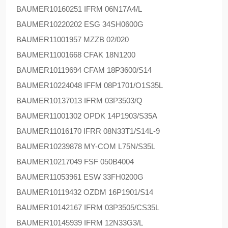
BAUMER
10160251 IFRM 06N17A4/L
BAUMER
10220202 ESG 34SH0600G
BAUMER
11001957 MZZB 02/020
BAUMER
11001668 CFAK 18N1200
BAUMER
10119694 CFAM 18P3600/S14
BAUMER
10224048 IFFM 08P1701/O1S35L
BAUMER
10137013 IFRM 03P3503/Q
BAUMER
11001302 OPDK 14P1903/S35A
BAUMER
11016170 IFRR 08N33T1/S14L-9
BAUMER
10239878 MY-COM L75N/S35L
BAUMER
10217049 FSF 050B4004
BAUMER
11053961 ESW 33FH0200G
BAUMER
10119432 OZDM 16P1901/S14
BAUMER
10142167 IFRM 03P3505/CS35L
BAUMER
10145939 IFRM 12N33G3/L