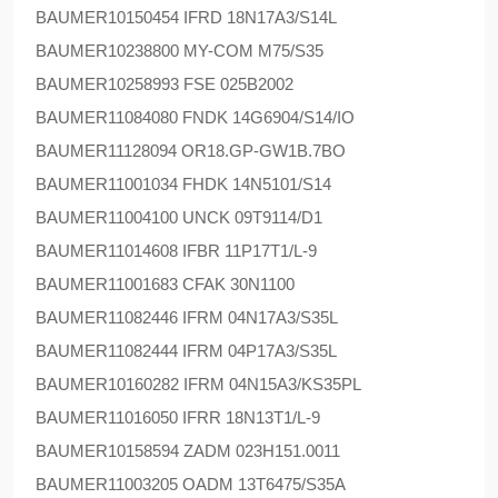
BAUMER
10150454 IFRD 18N17A3/S14L
BAUMER
10238800 MY-COM M75/S35
BAUMER
10258993 FSE 025B2002
BAUMER
11084080 FNDK 14G6904/S14/IO
BAUMER
11128094 OR18.GP-GW1B.7BO
BAUMER
11001034 FHDK 14N5101/S14
BAUMER
11004100 UNCK 09T9114/D1
BAUMER
11014608 IFBR 11P17T1/L-9
BAUMER
11001683 CFAK 30N1100
BAUMER
11082446 IFRM 04N17A3/S35L
BAUMER
11082444 IFRM 04P17A3/S35L
BAUMER
10160282 IFRM 04N15A3/KS35PL
BAUMER
11016050 IFRR 18N13T1/L-9
BAUMER
10158594 ZADM 023H151.0011
BAUMER
11003205 OADM 13T6475/S35A