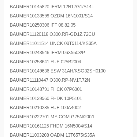
BAUMER
10145820 IFRM 12N17G1/S14L
BAUMER
10133599 OZDM 16N1001/S14
BAUMER
10250306 IFF 08.82.05
BAUMER
11120118 O300.RR-GD1Z.72CU
BAUMER
11011514 UNCK 09T9114/KS35A
BAUMER
10243546 IFRM 06X9503/P
BAUMER
10258641 FUE 025B2004
BAUMER
10149636 ESW 31AH/KSG32SH0100
BAUMER
11110447 O300.RP-NV1T.72N
BAUMER
10148791 FHCK 07P6901
BAUMER
10139960 FHDK 10P5101
BAUMER
10210285 FUF 100A4002
BAUMER
10222701 MY-COM G75N/200/L
BAUMER
10161125 FHDM 16N5004/S14
BAUMER
11003208 OADM 13T6575/S35A