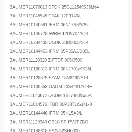
BAUMER
11076813 CFDK 25G1125/KS35LN4
BAUMER
11045945 CFAK 12P3140/L
BAUMER
10140591 IFRM 06N17A3/S35L
BAUMER
10145778 IWRM 12U9704/S14
BAUMER
10234439 USDK 30D9003/S14
BAUMER
10144453 IFRM 05P35A3/S05L
BAUMER
11120320 Z-FTDF 005I0500
BAUMER
10160313 IFRM 08N1701/KS35L
BAUMER
10128875 FZAM 18N6460/S14
BAUMER
10135558 OADM 20S4481/S14F
BAUMER
11043072 OADM 13T7480/S35A
BAUMER
11014576 IFBR 06P33T1/S14L-9
BAUMER
10144446 IFRM 05N15A3/L
BAUMER
11129340 OR18.SP-PV1T.7BO
BAUMER
10148618 ESG 32SH0300