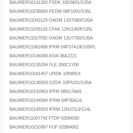
BAUMER
10131282 FSDK 10D9601/S35A
BAUMER
10236650 FEDM 08P1001/S35L
BAUMER
11043129 OADM 13S7580/S35A
BAUMER
11039126 CFAK 12N1140/KS35L
BAUMER
11017092 OADM 13U7760/S35A
BAUMER
11082458 IFRM 04P37A1/KS35PL
BAUMER
10148300 ASIA 36A2221
BAUMER
10135294 FLE 200C1Y00
BAUMER
10161457 URDK 10N8914
BAUMER
10136503 OZDK 10P5101/S35A
BAUMER
10142863 IFFM 08N17A6/L
BAUMER
10144584 IFRM 04P35A1/L
BAUMER
10145933 IFRM 12N37G3/S14L
BAUMER
11007742 FTDF 035M050
BAUMER
10210367 FUF 025B4002