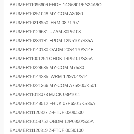
BAUMER
11096609 FHDH 14G6901/KS34A/IO
BAUMER
10251048 MY-COM A30/80
BAUMER
10218950 IFRM 08P1707
BAUMER
10126631 UZAM 30P6103
BAUMER
10234191 FPDM 12N5101/S35A
BAUMER
10140180 OADM 20S4470/S14F
BAUMER
11001254 OHDK 14P5101/S35A
BAUMER
10229685 MY-COM M75/80
BAUMER
10144285 IWRM 12I9704/S14
BAUMER
10221366 MY-COM A75/200/K501
BAUMER
11018073 MZCK 03P1011
BAUMER
10149512 FHDK 07P6901/KS35A
BAUMER
11120327 Z-FTDF 020I0500
BAUMER
10158752 OBDM 12P6950/S35A
BAUMER
11120319 Z-FTDF 005I0100