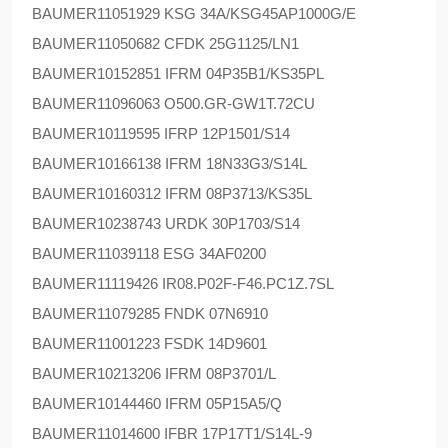
BAUMER
11051929 KSG 34A/KSG45AP1000G/E
BAUMER
11050682 CFDK 25G1125/LN1
BAUMER
10152851 IFRM 04P35B1/KS35PL
BAUMER
11096063 O500.GR-GW1T.72CU
BAUMER
10119595 IFRP 12P1501/S14
BAUMER
10166138 IFRM 18N33G3/S14L
BAUMER
10160312 IFRM 08P3713/KS35L
BAUMER
10238743 URDK 30P1703/S14
BAUMER
11039118 ESG 34AF0200
BAUMER
11119426 IR08.P02F-F46.PC1Z.7SL
BAUMER
11079285 FNDK 07N6910
BAUMER
11001223 FSDK 14D9601
BAUMER
10213206 IFRM 08P3701/L
BAUMER
10144460 IFRM 05P15A5/Q
BAUMER
11014600 IFBR 17P17T1/S14L-9