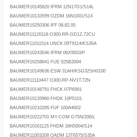
BAUMER
10145820 IFRM 12N17G1/S14L
BAUMER
10133599 OZDM 16N1001/S14
BAUMER
10250306 IFF 08.82.05
BAUMER
11120118 O300.RR-GD1Z.72CU
BAUMER
11011514 UNCK 09T9114/KS35A
BAUMER
10243546 IFRM 06X9503/P
BAUMER
10258641 FUE 025B2004
BAUMER
10149636 ESW 31AH/KSG32SH0100
BAUMER
11110447 O300.RP-NV1T.72N
BAUMER
10148791 FHCK 07P6901
BAUMER
10139960 FHDK 10P5101
BAUMER
10210285 FUF 100A4002
BAUMER
10222701 MY-COM G75N/200/L
BAUMER
10161125 FHDM 16N5004/S14
BAUMER
11003208 OADM 13T6575/S35A