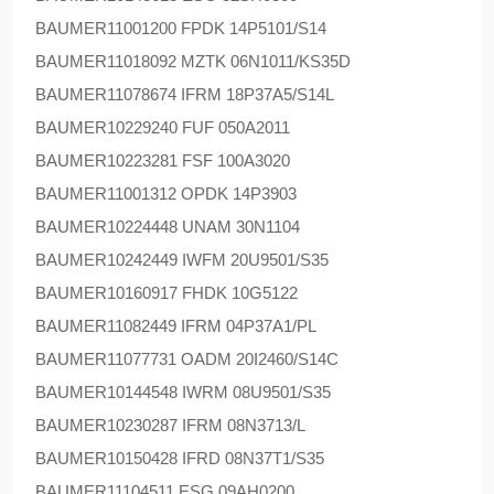
BAUMER
11001200 FPDK 14P5101/S14
BAUMER
11018092 MZTK 06N1011/KS35D
BAUMER
11078674 IFRM 18P37A5/S14L
BAUMER
10229240 FUF 050A2011
BAUMER
10223281 FSF 100A3020
BAUMER
11001312 OPDK 14P3903
BAUMER
10224448 UNAM 30N1104
BAUMER
10242449 IWFM 20U9501/S35
BAUMER
10160917 FHDK 10G5122
BAUMER
11082449 IFRM 04P37A1/PL
BAUMER
11077731 OADM 20I2460/S14C
BAUMER
10144548 IWRM 08U9501/S35
BAUMER
10230287 IFRM 08N3713/L
BAUMER
10150428 IFRD 08N37T1/S35
BAUMER
11104511 ESG 09AH0200