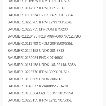
BAUMER
11016675 IFRM 12P13T1/S14L
BAUMER
10147987 IFRM 08P17G1/L
BAUMER
11001324 OZDK 14P1901/S35A
BAUMER
10229705 IFRM 12N3703/S14L
BAUMER
10223759 MY-COM B75/200
BAUMER
11119475 IR18.P08F-Q60.NC1Z.7BO
BAUMER
10119700 CFDM 20P3500/S35L
BAUMER
10125158 UNDK 30N3713
BAUMER
10152084 FHDK 07N6901
BAUMER
10161458 URDK 10N8914/KS35A
BAUMER
10229770 IFRM 30P3101/S14L
BAUMER
10139589 UNDK 30I6113
BAUMER
10143377 Klemmblock D=20
BAUMER
10136504 OZDK 10N5101/S35A
BAUMER
10225155 IFRM 12N1701/S35L