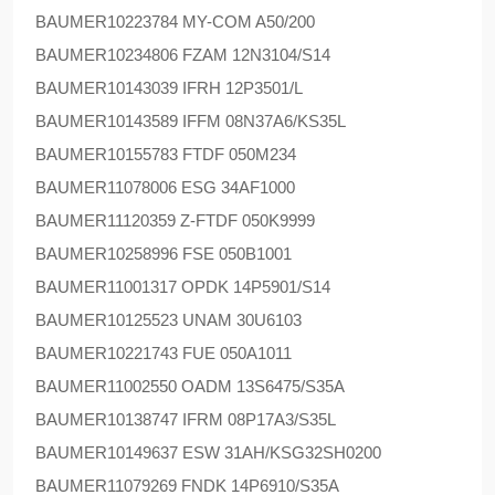
BAUMER
10223784 MY-COM A50/200
BAUMER
10234806 FZAM 12N3104/S14
BAUMER
10143039 IFRH 12P3501/L
BAUMER
10143589 IFFM 08N37A6/KS35L
BAUMER
10155783 FTDF 050M234
BAUMER
11078006 ESG 34AF1000
BAUMER
11120359 Z-FTDF 050K9999
BAUMER
10258996 FSE 050B1001
BAUMER
11001317 OPDK 14P5901/S14
BAUMER
10125523 UNAM 30U6103
BAUMER
10221743 FUE 050A1011
BAUMER
11002550 OADM 13S6475/S35A
BAUMER
10138747 IFRM 08P17A3/S35L
BAUMER
10149637 ESW 31AH/KSG32SH0200
BAUMER
11079269 FNDK 14P6910/S35A