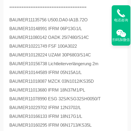
********************************************
BAUMER
11135756 U500.DA0-IA1B.72O
电话咨询
BAUMER
10148991 IFRM 06P13G1/L
BAUMER
11080142 OADK 25I7480/S14C
扫码加微信
BAUMER
10221749 FSF 100A3022
BAUMER
10128224 UZAM 30P6803/S14C
BAUMER
10156738 Lichtleiterverlängerung 2m
BAUMER
10144589 IFRM 05N15A1/L
BAUMER
11018087 MZCK 03N1012/KS35D
BAUMER
11013680 IFRM 18N37M1/PL
BAUMER
11078990 ESG 32S/KSG32SH0050/T
BAUMER
10229702 IFRM 12N3702/L
BAUMER
10166133 IFRM 18N17G1/L
BAUMER
10160295 IFRM 06N1713/KS35L