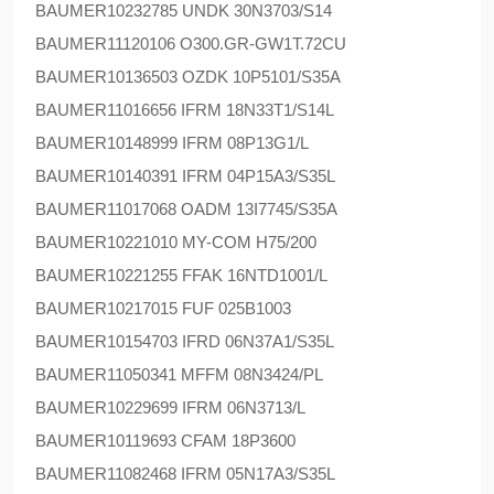
BAUMER
10232785 UNDK 30N3703/S14
BAUMER
11120106 O300.GR-GW1T.72CU
BAUMER
10136503 OZDK 10P5101/S35A
BAUMER
11016656 IFRM 18N33T1/S14L
BAUMER
10148999 IFRM 08P13G1/L
BAUMER
10140391 IFRM 04P15A3/S35L
BAUMER
11017068 OADM 13I7745/S35A
BAUMER
10221010 MY-COM H75/200
BAUMER
10221255 FFAK 16NTD1001/L
BAUMER
10217015 FUF 025B1003
BAUMER
10154703 IFRD 06N37A1/S35L
BAUMER
11050341 MFFM 08N3424/PL
BAUMER
10229699 IFRM 06N3713/L
BAUMER
10119693 CFAM 18P3600
BAUMER
11082468 IFRM 05N17A3/S35L