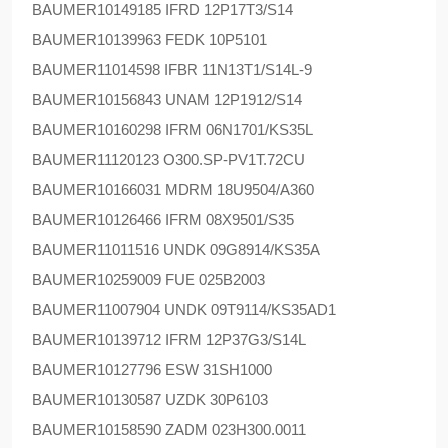
BAUMER
10149185 IFRD 12P17T3/S14
BAUMER
10139963 FEDK 10P5101
BAUMER
11014598 IFBR 11N13T1/S14L-9
BAUMER
10156843 UNAM 12P1912/S14
BAUMER
10160298 IFRM 06N1701/KS35L
BAUMER
11120123 O300.SP-PV1T.72CU
BAUMER
10166031 MDRM 18U9504/A360
BAUMER
10126466 IFRM 08X9501/S35
BAUMER
11011516 UNDK 09G8914/KS35A
BAUMER
10259009 FUE 025B2003
BAUMER
11007904 UNDK 09T9114/KS35AD1
BAUMER
10139712 IFRM 12P37G3/S14L
BAUMER
10127796 ESW 31SH1000
BAUMER
10130587 UZDK 30P6103
BAUMER
10158590 ZADM 023H300.0011