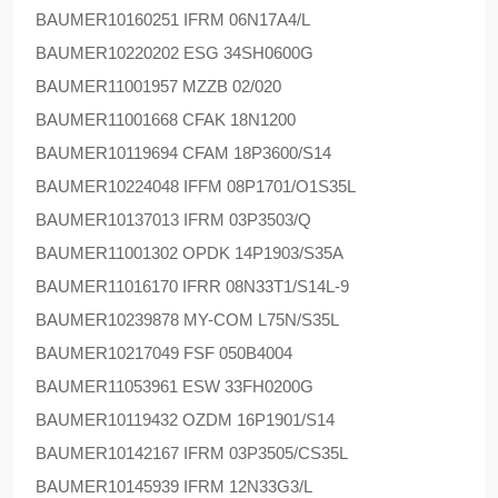
BAUMER
10160251 IFRM 06N17A4/L
BAUMER
10220202 ESG 34SH0600G
BAUMER
11001957 MZZB 02/020
BAUMER
11001668 CFAK 18N1200
BAUMER
10119694 CFAM 18P3600/S14
BAUMER
10224048 IFFM 08P1701/O1S35L
BAUMER
10137013 IFRM 03P3503/Q
BAUMER
11001302 OPDK 14P1903/S35A
BAUMER
11016170 IFRR 08N33T1/S14L-9
BAUMER
10239878 MY-COM L75N/S35L
BAUMER
10217049 FSF 050B4004
BAUMER
11053961 ESW 33FH0200G
BAUMER
10119432 OZDM 16P1901/S14
BAUMER
10142167 IFRM 03P3505/CS35L
BAUMER
10145939 IFRM 12N33G3/L