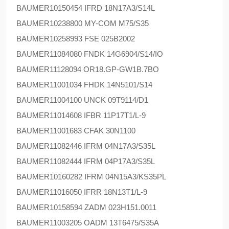
BAUMER
10150454 IFRD 18N17A3/S14L
BAUMER
10238800 MY-COM M75/S35
BAUMER
10258993 FSE 025B2002
BAUMER
11084080 FNDK 14G6904/S14/IO
BAUMER
11128094 OR18.GP-GW1B.7BO
BAUMER
11001034 FHDK 14N5101/S14
BAUMER
11004100 UNCK 09T9114/D1
BAUMER
11014608 IFBR 11P17T1/L-9
BAUMER
11001683 CFAK 30N1100
BAUMER
11082446 IFRM 04N17A3/S35L
BAUMER
11082444 IFRM 04P17A3/S35L
BAUMER
10160282 IFRM 04N15A3/KS35PL
BAUMER
11016050 IFRR 18N13T1/L-9
BAUMER
10158594 ZADM 023H151.0011
BAUMER
11003205 OADM 13T6475/S35A