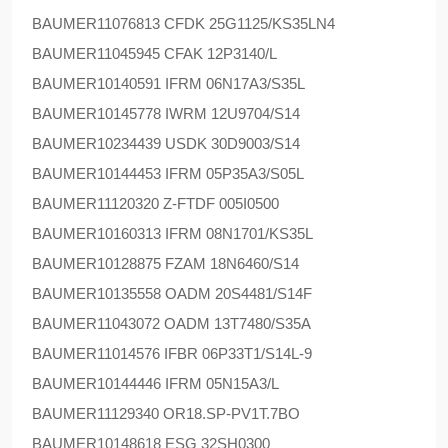
BAUMER
11076813 CFDK 25G1125/KS35LN4
BAUMER
11045945 CFAK 12P3140/L
BAUMER
10140591 IFRM 06N17A3/S35L
BAUMER
10145778 IWRM 12U9704/S14
BAUMER
10234439 USDK 30D9003/S14
BAUMER
10144453 IFRM 05P35A3/S05L
BAUMER
11120320 Z-FTDF 005I0500
BAUMER
10160313 IFRM 08N1701/KS35L
BAUMER
10128875 FZAM 18N6460/S14
BAUMER
10135558 OADM 20S4481/S14F
BAUMER
11043072 OADM 13T7480/S35A
BAUMER
11014576 IFBR 06P33T1/S14L-9
BAUMER
10144446 IFRM 05N15A3/L
BAUMER
11129340 OR18.SP-PV1T.7BO
BAUMER
10148618 ESG 32SH0300