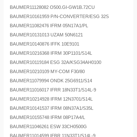
BAUMER
11128082 O500.GI-GW1B.72CU
BAUMER
10161959 P/N-CONVERTER/ESG 32S
BAUMER
11082476 IFRM 05N17A1/PL
BAUMER
10131013 UZAM 50N6121
BAUMER
10140876 IFFK 10E9101
BAUMER
10216368 IFRM 30P1101/S14L
BAUMER
10119184 ESG 32A/KSG34AH0100
BAUMER
10210109 MY-COM F30/80
BAUMER
11079994 ONDK 25G6911/S14
BAUMER
11016017 IFRR 18N33T1/S14L-9
BAUMER
10214928 IFRM 12N3701/S14L
BAUMER
10141537 IFRM 08N37A1/S35L
BAUMER
10155748 IFRM 08P17A4/L
BAUMER
11046261 ESW 33CH0500G
BAUMER
11014599 IFBR 11N33T1/S14L-9