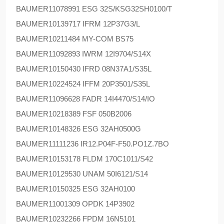
BAUMER
11078991 ESG 32S/KSG32SH0100/T
BAUMER
10139717 IFRM 12P37G3/L
BAUMER
10211484 MY-COM BS75
BAUMER
11092893 IWRM 12I9704/S14X
BAUMER
10150430 IFRD 08N37A1/S35L
BAUMER
10224524 IFFM 20P3501/S35L
BAUMER
11096628 FADR 14I4470/S14/IO
BAUMER
10218389 FSF 050B2006
BAUMER
10148326 ESG 32AH0500G
BAUMER
11111236 IR12.P04F-F50.PO1Z.7BO
BAUMER
10153178 FLDM 170C1011/S42
BAUMER
10129530 UNAM 50I6121/S14
BAUMER
10150325 ESG 32AH0100
BAUMER
11001309 OPDK 14P3902
BAUMER
10232266 FPDM 16N5101