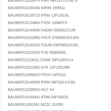
BAUMER
11014574 IFBR 06P13T1/S14L-9
BAUMER
10230046 IWRM 18I9511
BAUMER
10139713 IFRM 12P13G3/L
BAUMER
10134860 FVDK 10N83Y0
BAUMER
10144606 OADM 20I6581/S14F
BAUMER
10152085 FHCK 07N6901/KS35A
BAUMER
10149156 FGUM 030P8001/S35L
BAUMER
10210359 FUE 050B4003
BAUMER
10128111 FZAM 18P1150/S14
BAUMER
10211800 ILFK 12P1501/I06
BAUMER
11096620 FPDH 14P5101
BAUMER
10148990 IFRM 06P33G1/S35L
BAUMER
11039553 HI17-1H
BAUMER
10144441 IFRM 04P35A3/L
BAUMER
11001941 MZZC 01/050