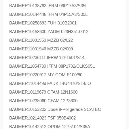
BAUMER
10138763 IFRM 06P17A3/S35L
BAUMER
10144448 IFRM 04P15A3/S05L
BAUMER
10258693 FUH 010B2001
BAUMER
10158600 ZADM 023H351.0012
BAUMER
11001959 MZZB 02/022
BAUMER
11001946 MZZB 02/009
BAUMER
10236111 IFRW 12P1501/S14L
BAUMER
11054739 IFFM 08P1702/O1KS05L
BAUMER
10220912 MY-COM E100/80
BAUMER
11014499 FADK 14U4470/S14/IO
BAUMER
10119679 CFAM 12N1600
BAUMER
10238060 CFAM 12P3600
BAUMER
10153202 Dose 8-Pol gerade SCATEC
BAUMER
10214023 FSF 050B4002
BAUMER
10142512 OPDM 12P5104/S35A