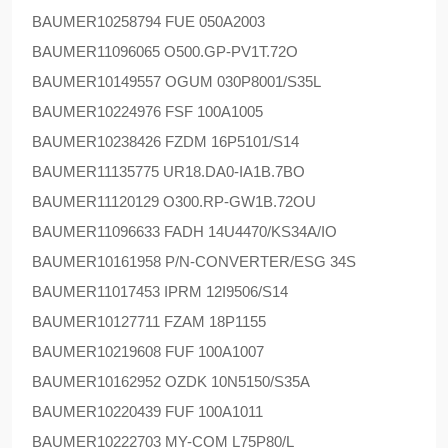
BAUMER
10258794 FUE 050A2003
BAUMER
11096065 O500.GP-PV1T.72O
BAUMER
10149557 OGUM 030P8001/S35L
BAUMER
10224976 FSF 100A1005
BAUMER
10238426 FZDM 16P5101/S14
BAUMER
11135775 UR18.DA0-IA1B.7BO
BAUMER
11120129 O300.RP-GW1B.72OU
BAUMER
11096633 FADH 14U4470/KS34A/IO
BAUMER
10161958 P/N-CONVERTER/ESG 34S
BAUMER
11017453 IPRM 12I9506/S14
BAUMER
10127711 FZAM 18P1155
BAUMER
10219608 FUF 100A1007
BAUMER
10162952 OZDK 10N5150/S35A
BAUMER
10220439 FUF 100A1011
BAUMER
10222703 MY-COM L75P80/L