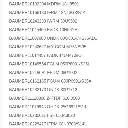
BAUMER
10132204 MDRM 18U9501
BAUMER
10166130 IFRM 18N13G3/S14L
BAUMER
10243233 IWRM 30U9502
BAUMER
11045460 FVDK 10N66YR
BAUMER
11007888 UNDK 09G8914/KS35AD1
BAUMER
10242627 MY-COM M75N/S35
BAUMER
11014497 FADK 14U4470/IO
BAUMER
10149554 FGLM 050P8001/S35L
BAUMER
10218691 FEDM 08P1002
BAUMER
10162165 FGUM 080P6901/S35A
BAUMER
10232173 UNDK 30P1712
BAUMER
11120308 Z-FTDF 610I0500
BAUMER
11079948 OHDK 25G6921/S14
BAUMER
10230611 FSF 050A3020
BAUMER
10229417 IFRM 08N3703/S14L