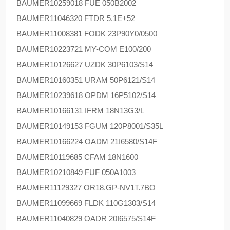
BAUMER
10259018 FUE 050B2002
BAUMER
11046320 FTDR 5.1E+52
BAUMER
11008381 FODK 23P90Y0/0500
BAUMER
10223721 MY-COM E100/200
BAUMER
10126627 UZDK 30P6103/S14
BAUMER
10160351 URAM 50P6121/S14
BAUMER
10239618 OPDM 16P5102/S14
BAUMER
10166131 IFRM 18N13G3/L
BAUMER
10149153 FGUM 120P8001/S35L
BAUMER
10166224 OADM 21I6580/S14F
BAUMER
10119685 CFAM 18N1600
BAUMER
10210849 FUF 050A1003
BAUMER
11129327 OR18.GP-NV1T.7BO
BAUMER
11099669 FLDK 110G1303/S14
BAUMER
11040829 OADR 20I6575/S14F