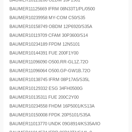
BAUMER
11125669 IFRM 08N33T1/PL/0500
BAUMER
10239958 MY-COM C50/S35
BAUMER
10158749 OBDM 12P6920/S35A
BAUMER
10119709 CFAM 30P3600/S14
BAUMER
10234189 FPDM 12N5101
BAUMER
10144391 FUE 200F1Y00
BAUMER
11096090 O500.RR-GL1Z.72O
BAUMER
11096064 O500.GP-GW1B.72O
BAUMER
10138745 IFRM 08P17A5/S35L
BAUMER
10129332 ESG 34FH0500G
BAUMER
10135311 FUE 200C2Y00
BAUMER
10234558 FHDM 16P5001/KS13A
BAUMER
10150008 FPDK 20P5101/S35A
BAUMER
11013770 UNDK 09G8914/KS35A/IO