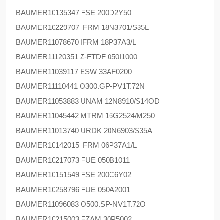
BAUMER
10135347 FSE 200D2Y50
BAUMER
10229707 IFRM 18N3701/S35L
BAUMER
11078670 IFRM 18P37A3/L
BAUMER
11120351 Z-FTDF 050I1000
BAUMER
11039117 ESW 33AF0200
BAUMER
11110441 O300.GP-PV1T.72N
BAUMER
11053883 UNAM 12N8910/S14OD
BAUMER
11045442 MTRM 16G2524/M250
BAUMER
11013740 URDK 20N6903/S35A
BAUMER
10142015 IFRM 06P37A1/L
BAUMER
10217073 FUE 050B1011
BAUMER
10151549 FSE 200C6Y02
BAUMER
10258796 FUE 050A2001
BAUMER
11096083 O500.SP-NV1T.72O
BAUMER
10215003 FZAM 30P5002