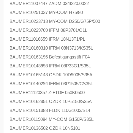
BAUMER
11007447 ZADM 034I220.0022
BAUMER
10251037 MY-COM H75/80
BAUMER
10223718 MY-COM D250/G75P/500
BAUMER
10229709 IFFM 08P3701/O1L
BAUMER
11016659 IFRM 18N13T1/PL
BAUMER
10160310 IFRM 08N3713/KS35L
BAUMER
10163196 Befestigungsstift F04
BAUMER
10148998 IFRM 08P33G1/S35L
BAUMER
10165143 OSDK 10D9005/S35A
BAUMER
10140294 IFRM 03P1505/CS35L
BAUMER
11120357 Z-FTDF 050K0500
BAUMER
10162951 OZDK 10P5150/S35A
BAUMER
10151988 FLDK 110G1003/S14
BAUMER
10119084 MY-COM G150P/S35L
BAUMER
10136502 OZDK 10N5101