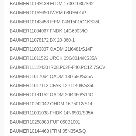
BAUMER
10149139 FLDM 170G1030/S42
BAUMER
10159490 IWRM 08U9501/P
BAUMER
10143458 IFFM 04N1501/O1KS35L
BAUMER
11084067 FNDK 14G6903/IO
BAUMER
11078172 BX 20-360-1
BAUMER
11003837 OADM 21I6481/S14F
BAUMER
11011523 URCK 09G8914/KS35A
BAUMER
11119430 IR08.P02F-F40.PC1Z.7SCV
BAUMER
11017094 OADM 13I7580/S35A
BAUMER
11017112 CFAK 12P1140/KS35L
BAUMER
10141152 OADM 20I4460/S14C
BAUMER
10242042 OHDM 16P5012/S14
BAUMER
11001038 FHDK 14N6901/S35A
BAUMER
10258983 FUF 050B1001
BAUMER
10144463 IFRM 05N35A5/Q