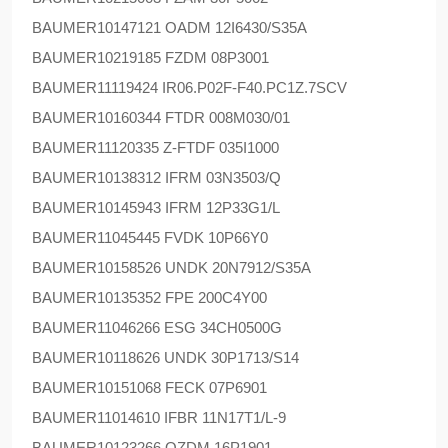
BAUMER
10147121 OADM 12I6430/S35A
BAUMER
10219185 FZDM 08P3001
BAUMER
11119424 IR06.P02F-F40.PC1Z.7SCV
BAUMER
10160344 FTDR 008M030/01
BAUMER
11120335 Z-FTDF 035I1000
BAUMER
10138312 IFRM 03N3503/Q
BAUMER
10145943 IFRM 12P33G1/L
BAUMER
11045445 FVDK 10P66Y0
BAUMER
10158526 UNDK 20N7912/S35A
BAUMER
10135352 FPE 200C4Y00
BAUMER
11046266 ESG 34CH0500G
BAUMER
10118626 UNDK 30P1713/S14
BAUMER
10151068 FECK 07P6901
BAUMER
11014610 IFBR 11N17T1/L-9
BAUMER
10123266 OZDM 16P1901