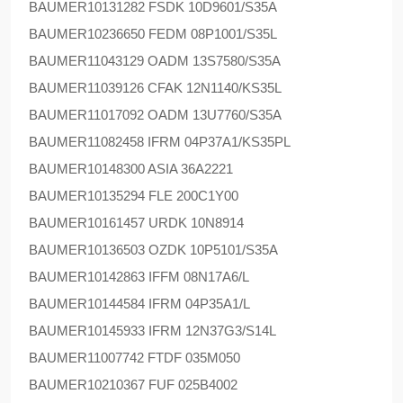
BAUMER
10131282 FSDK 10D9601/S35A
BAUMER
10236650 FEDM 08P1001/S35L
BAUMER
11043129 OADM 13S7580/S35A
BAUMER
11039126 CFAK 12N1140/KS35L
BAUMER
11017092 OADM 13U7760/S35A
BAUMER
11082458 IFRM 04P37A1/KS35PL
BAUMER
10148300 ASIA 36A2221
BAUMER
10135294 FLE 200C1Y00
BAUMER
10161457 URDK 10N8914
BAUMER
10136503 OZDK 10P5101/S35A
BAUMER
10142863 IFFM 08N17A6/L
BAUMER
10144584 IFRM 04P35A1/L
BAUMER
10145933 IFRM 12N37G3/S14L
BAUMER
11007742 FTDF 035M050
BAUMER
10210367 FUF 025B4002