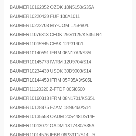
BAUMER
10162952 OZDK 10N5150/S35A
BAUMER
10220439 FUF 100A1011
BAUMER
10222703 MY-COM L75P80/L
BAUMER
11076813 CFDK 25G1125/KS35LN4
BAUMER
11045945 CFAK 12P3140/L
BAUMER
10140591 IFRM 06N17A3/S35L
BAUMER
10145778 IWRM 12U9704/S14
BAUMER
10234439 USDK 30D9003/S14
BAUMER
10144453 IFRM 05P35A3/S05L
BAUMER
11120320 Z-FTDF 005I0500
BAUMER
10160313 IFRM 08N1701/KS35L
BAUMER
10128875 FZAM 18N6460/S14
BAUMER
10135558 OADM 20S4481/S14F
BAUMER
11043072 OADM 13T7480/S35A
BAUMER
11014576 IFBR 06P33T1/S14L-9