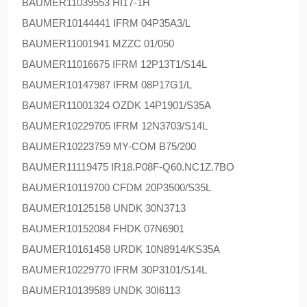
BAUMER
11039553 HI17-1H
BAUMER
10144441 IFRM 04P35A3/L
BAUMER
11001941 MZZC 01/050
BAUMER
11016675 IFRM 12P13T1/S14L
BAUMER
10147987 IFRM 08P17G1/L
BAUMER
11001324 OZDK 14P1901/S35A
BAUMER
10229705 IFRM 12N3703/S14L
BAUMER
10223759 MY-COM B75/200
BAUMER
11119475 IR18.P08F-Q60.NC1Z.7BO
BAUMER
10119700 CFDM 20P3500/S35L
BAUMER
10125158 UNDK 30N3713
BAUMER
10152084 FHDK 07N6901
BAUMER
10161458 URDK 10N8914/KS35A
BAUMER
10229770 IFRM 30P3101/S14L
BAUMER
10139589 UNDK 30I6113