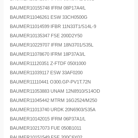
BAUMER
10155748 IFRM 08P17A4/L
BAUMER
11046261 ESW 33CH0500G
BAUMER
11014599 IFBR 11N33T1/S14L-9
BAUMER
10135347 FSE 200D2Y50
BAUMER
10229707 IFRM 18N3701/S35L
BAUMER
11078670 IFRM 18P37A3/L
BAUMER
11120351 Z-FTDF 050I1000
BAUMER
11039117 ESW 33AF0200
BAUMER
11110441 O300.GP-PV1T.72N
BAUMER
11053883 UNAM 12N8910/S14OD
BAUMER
11045442 MTRM 16G2524/M250
BAUMER
11013740 URDK 20N6903/S35A
BAUMER
10142015 IFRM 06P37A1/L
BAUMER
10217073 FUE 050B1011
BAUMER
10151549 FSE 200C6Y02