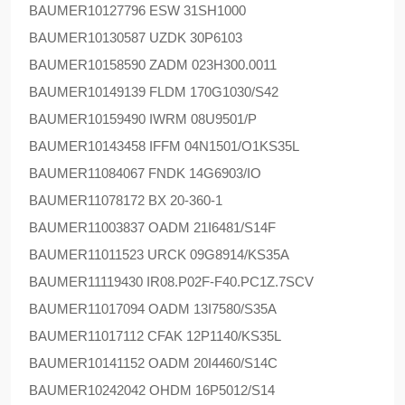
BAUMER
10127796 ESW 31SH1000
BAUMER
10130587 UZDK 30P6103
BAUMER
10158590 ZADM 023H300.0011
BAUMER
10149139 FLDM 170G1030/S42
BAUMER
10159490 IWRM 08U9501/P
BAUMER
10143458 IFFM 04N1501/O1KS35L
BAUMER
11084067 FNDK 14G6903/IO
BAUMER
11078172 BX 20-360-1
BAUMER
11003837 OADM 21I6481/S14F
BAUMER
11011523 URCK 09G8914/KS35A
BAUMER
11119430 IR08.P02F-F40.PC1Z.7SCV
BAUMER
11017094 OADM 13I7580/S35A
BAUMER
11017112 CFAK 12P1140/KS35L
BAUMER
10141152 OADM 20I4460/S14C
BAUMER
10242042 OHDM 16P5012/S14