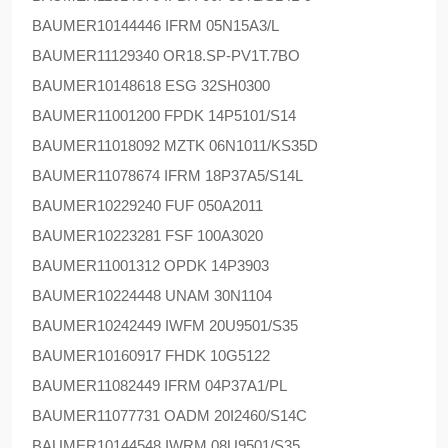
BAUMER
10144446 IFRM 05N15A3/L
BAUMER
11129340 OR18.SP-PV1T.7BO
BAUMER
10148618 ESG 32SH0300
BAUMER
11001200 FPDK 14P5101/S14
BAUMER
11018092 MZTK 06N1011/KS35D
BAUMER
11078674 IFRM 18P37A5/S14L
BAUMER
10229240 FUF 050A2011
BAUMER
10223281 FSF 100A3020
BAUMER
11001312 OPDK 14P3903
BAUMER
10224448 UNAM 30N1104
BAUMER
10242449 IWFM 20U9501/S35
BAUMER
10160917 FHDK 10G5122
BAUMER
11082449 IFRM 04P37A1/PL
BAUMER
11077731 OADM 20I2460/S14C
BAUMER
10144548 IWRM 08U9501/S35