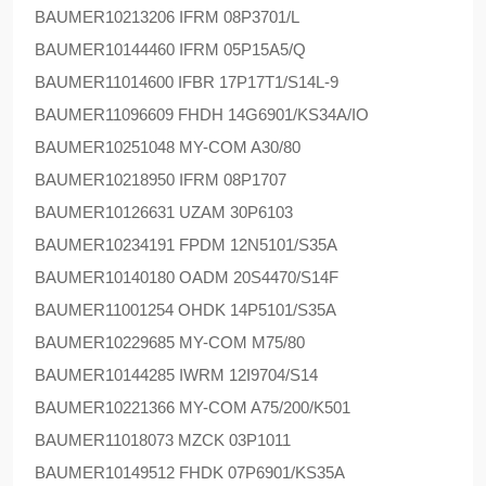
BAUMER
10213206 IFRM 08P3701/L
BAUMER
10144460 IFRM 05P15A5/Q
BAUMER
11014600 IFBR 17P17T1/S14L-9
BAUMER
11096609 FHDH 14G6901/KS34A/IO
BAUMER
10251048 MY-COM A30/80
BAUMER
10218950 IFRM 08P1707
BAUMER
10126631 UZAM 30P6103
BAUMER
10234191 FPDM 12N5101/S35A
BAUMER
10140180 OADM 20S4470/S14F
BAUMER
11001254 OHDK 14P5101/S35A
BAUMER
10229685 MY-COM M75/80
BAUMER
10144285 IWRM 12I9704/S14
BAUMER
10221366 MY-COM A75/200/K501
BAUMER
11018073 MZCK 03P1011
BAUMER
10149512 FHDK 07P6901/KS35A