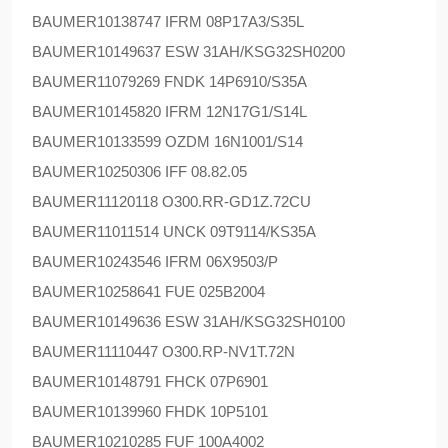
BAUMER
10138747 IFRM 08P17A3/S35L
BAUMER
10149637 ESW 31AH/KSG32SH0200
BAUMER
11079269 FNDK 14P6910/S35A
BAUMER
10145820 IFRM 12N17G1/S14L
BAUMER
10133599 OZDM 16N1001/S14
BAUMER
10250306 IFF 08.82.05
BAUMER
11120118 O300.RR-GD1Z.72CU
BAUMER
11011514 UNCK 09T9114/KS35A
BAUMER
10243546 IFRM 06X9503/P
BAUMER
10258641 FUE 025B2004
BAUMER
10149636 ESW 31AH/KSG32SH0100
BAUMER
11110447 O300.RP-NV1T.72N
BAUMER
10148791 FHCK 07P6901
BAUMER
10139960 FHDK 10P5101
BAUMER
10210285 FUF 100A4002