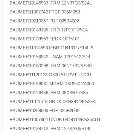
BAUMER
10145933 IFRM 12N37G3/S14L
BAUMER
11007742 FTDF 035M050
BAUMER
10210367 FUF 025B4002
BAUMER
10149185 IFRD 12P17T3/S14
BAUMER
10139963 FEDK 10P5101
BAUMER
11014598 IFBR 11N13T1/S14L-9
BAUMER
10156843 UNAM 12P1912/S14
BAUMER
10160298 IFRM 06N1701/KS35L
BAUMER
11120123 O300.SP-PV1T.72CU
BAUMER
10166031 MDRM 18U9504/A360
BAUMER
10126466 IFRM 08X9501/S35
BAUMER
11011516 UNDK 09G8914/KS35A
BAUMER
10259009 FUE 025B2003
BAUMER
11007904 UNDK 09T9114/KS35AD1
BAUMER
10139712 IFRM 12P37G3/S14L