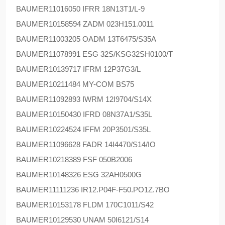
BAUMER
11016050 IFRR 18N13T1/L-9
BAUMER
10158594 ZADM 023H151.0011
BAUMER
11003205 OADM 13T6475/S35A
BAUMER
11078991 ESG 32S/KSG32SH0100/T
BAUMER
10139717 IFRM 12P37G3/L
BAUMER
10211484 MY-COM BS75
BAUMER
11092893 IWRM 12I9704/S14X
BAUMER
10150430 IFRD 08N37A1/S35L
BAUMER
10224524 IFFM 20P3501/S35L
BAUMER
11096628 FADR 14I4470/S14/IO
BAUMER
10218389 FSF 050B2006
BAUMER
10148326 ESG 32AH0500G
BAUMER
11111236 IR12.P04F-F50.PO1Z.7BO
BAUMER
10153178 FLDM 170C1011/S42
BAUMER
10129530 UNAM 50I6121/S14