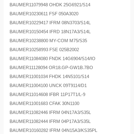
BAUMER
11079948 OHDK 25G6921/S14
BAUMER
10230611 FSF 050A3020
BAUMER
10229417 IFRM 08N3703/S14L
BAUMER
10150454 IFRD 18N17A3/S14L
BAUMER
10238800 MY-COM M75/S35
BAUMER
10258993 FSE 025B2002
BAUMER
11084080 FNDK 14G6904/S14/IO
BAUMER
11128094 OR18.GP-GW1B.7BO
BAUMER
11001034 FHDK 14N5101/S14
BAUMER
11004100 UNCK 09T9114/D1
BAUMER
11014608 IFBR 11P17T1/L-9
BAUMER
11001683 CFAK 30N1100
BAUMER
11082446 IFRM 04N17A3/S35L
BAUMER
11082444 IFRM 04P17A3/S35L
BAUMER
10160282 IFRM 04N15A3/KS35PL