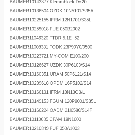
BAUMER
10143377 Klemmblock D=20
BAUMER
10136504 OZDK 10N5101/S35A
BAUMER
10225155 IFRM 12N1701/S35L
BAUMER
10259018 FUE 050B2002
BAUMER
11046320 FTDR 5.1E+52
BAUMER
11008381 FODK 23P90Y0/0500
BAUMER
10223721 MY-COM E100/200
BAUMER
10126627 UZDK 30P6103/S14
BAUMER
10160351 URAM 50P6121/S14
BAUMER
10239618 OPDM 16P5102/S14
BAUMER
10166131 IFRM 18N13G3/L
BAUMER
10149153 FGUM 120P8001/S35L
BAUMER
10166224 OADM 21I6580/S14F
BAUMER
10119685 CFAM 18N1600
BAUMER
10210849 FUF 050A1003