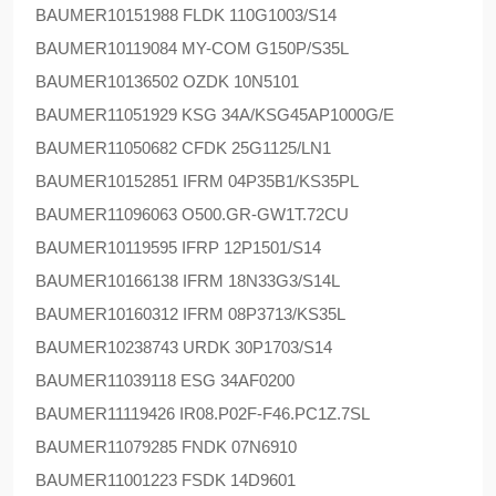
BAUMER
10151988 FLDK 110G1003/S14
BAUMER
10119084 MY-COM G150P/S35L
BAUMER
10136502 OZDK 10N5101
BAUMER
11051929 KSG 34A/KSG45AP1000G/E
BAUMER
11050682 CFDK 25G1125/LN1
BAUMER
10152851 IFRM 04P35B1/KS35PL
BAUMER
11096063 O500.GR-GW1T.72CU
BAUMER
10119595 IFRP 12P1501/S14
BAUMER
10166138 IFRM 18N33G3/S14L
BAUMER
10160312 IFRM 08P3713/KS35L
BAUMER
10238743 URDK 30P1703/S14
BAUMER
11039118 ESG 34AF0200
BAUMER
11119426 IR08.P02F-F46.PC1Z.7SL
BAUMER
11079285 FNDK 07N6910
BAUMER
11001223 FSDK 14D9601