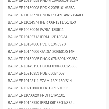
BAUMER
10234558 FHDM 16P5001/KS13A
BAUMER
10150008 FPDK 20P5101/S35A
BAUMER
11013770 UNDK 09G8914/KS35A/IO
BAUMER
11014574 IFBR 06P13T1/S14L-9
BAUMER
10230046 IWRM 18I9511
BAUMER
10139713 IFRM 12P13G3/L
BAUMER
10134860 FVDK 10N83Y0
BAUMER
10144606 OADM 20I6581/S14F
BAUMER
10152085 FHCK 07N6901/KS35A
BAUMER
10149156 FGUM 030P8001/S35L
BAUMER
10210359 FUE 050B4003
BAUMER
10128111 FZAM 18P1150/S14
BAUMER
10211800 ILFK 12P1501/I06
BAUMER
11096620 FPDH 14P5101
BAUMER
10148990 IFRM 06P33G1/S35L