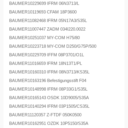
BAUMER
10229699 IFRM 06N3713/L
BAUMER
10119693 CFAM 18P3600
BAUMER
11082468 IFRM 05N17A3/S35L
BAUMER
11007447 ZADM 034I220.0022
BAUMER
10251037 MY-COM H75/80
BAUMER
10223718 MY-COM D250/G75P/500
BAUMER
10229709 IFFM 08P3701/O1L
BAUMER
11016659 IFRM 18N13T1/PL
BAUMER
10160310 IFRM 08N3713/KS35L
BAUMER
10163196 Befestigungsstift F04
BAUMER
10148998 IFRM 08P33G1/S35L
BAUMER
10165143 OSDK 10D9005/S35A
BAUMER
10140294 IFRM 03P1505/CS35L
BAUMER
11120357 Z-FTDF 050K0500
BAUMER
10162951 OZDK 10P5150/S35A