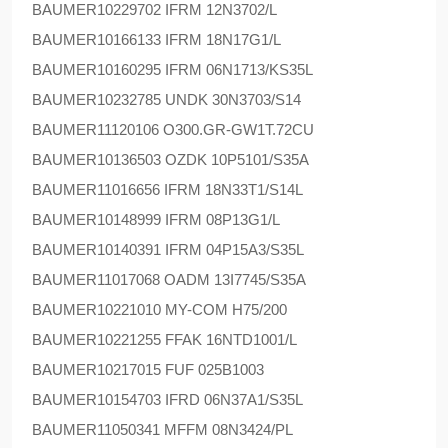
BAUMER
10229702 IFRM 12N3702/L
BAUMER
10166133 IFRM 18N17G1/L
BAUMER
10160295 IFRM 06N1713/KS35L
BAUMER
10232785 UNDK 30N3703/S14
BAUMER
11120106 O300.GR-GW1T.72CU
BAUMER
10136503 OZDK 10P5101/S35A
BAUMER
11016656 IFRM 18N33T1/S14L
BAUMER
10148999 IFRM 08P13G1/L
BAUMER
10140391 IFRM 04P15A3/S35L
BAUMER
11017068 OADM 13I7745/S35A
BAUMER
10221010 MY-COM H75/200
BAUMER
10221255 FFAK 16NTD1001/L
BAUMER
10217015 FUF 025B1003
BAUMER
10154703 IFRD 06N37A1/S35L
BAUMER
11050341 MFFM 08N3424/PL