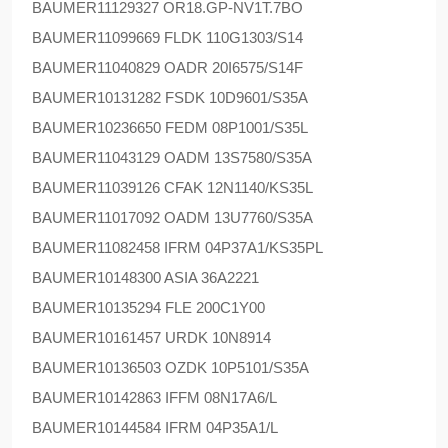
BAUMER
11129327 OR18.GP-NV1T.7BO
BAUMER
11099669 FLDK 110G1303/S14
BAUMER
11040829 OADR 20I6575/S14F
BAUMER
10131282 FSDK 10D9601/S35A
BAUMER
10236650 FEDM 08P1001/S35L
BAUMER
11043129 OADM 13S7580/S35A
BAUMER
11039126 CFAK 12N1140/KS35L
BAUMER
11017092 OADM 13U7760/S35A
BAUMER
11082458 IFRM 04P37A1/KS35PL
BAUMER
10148300 ASIA 36A2221
BAUMER
10135294 FLE 200C1Y00
BAUMER
10161457 URDK 10N8914
BAUMER
10136503 OZDK 10P5101/S35A
BAUMER
10142863 IFFM 08N17A6/L
BAUMER
10144584 IFRM 04P35A1/L