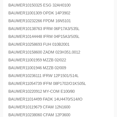
BAUMER
10150325 ESG 32AH0100
BAUMER
11001309 OPDK 14P3902
BAUMER
10232266 FPDM 16N5101
BAUMER
10138763 IFRM 06P17A3/S35L
BAUMER
10144448 IFRM 04P15A3/S05L
BAUMER
10258693 FUH 010B2001
BAUMER
10158600 ZADM 023H351.0012
BAUMER
11001959 MZZB 02/022
BAUMER
11001946 MZZB 02/009
BAUMER
10236111 IFRW 12P1501/S14L
BAUMER
11054739 IFFM 08P1702/O1KS05L
BAUMER
10220912 MY-COM E100/80
BAUMER
11014499 FADK 14U4470/S14/IO
BAUMER
10119679 CFAM 12N1600
BAUMER
10238060 CFAM 12P3600