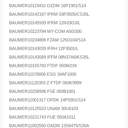
BAUMER
10119432 OZDM 16P1901/S14
BAUMER
10142167 IFRM 03P3505/CS35L
BAUMER
10145939 IFRM 12N33G3/L
BAUMER
10223784 MY-COM A50/200
BAUMER
10234806 FZAM 12N3104/S14
BAUMER
10143039 IFRH 12P3501/L
BAUMER
10143589 IFFM 08N37A6/KS35L
BAUMER
10155783 FTDF 050M234
BAUMER
11078006 ESG 34AF1000
BAUMER
11120359 Z-FTDF 050K9999
BAUMER
10258996 FSE 050B1001
BAUMER
11001317 OPDK 14P5901/S14
BAUMER
10125523 UNAM 30U6103
BAUMER
10221743 FUE 050A1011
BAUMER
11002550 OADM 13S6475/S35A