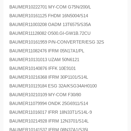
BAUMER
10222701 MY-COM G75N/200/L
BAUMER
10161125 FHDM 16N5004/S14
BAUMER
11003208 OADM 13T6575/S35A
BAUMER
11128082 O500.GI-GW1B.72CU
BAUMER
10161959 P/N-CONVERTER/ESG 32S
BAUMER
11082476 IFRM 05N17A1/PL
BAUMER
10131013 UZAM 50N6121
BAUMER
10140876 IFFK 10E9101
BAUMER
10216368 IFRM 30P1101/S14L
BAUMER
10119184 ESG 32A/KSG34AH0100
BAUMER
10210109 MY-COM F30/80
BAUMER
11079994 ONDK 25G6911/S14
BAUMER
11016017 IFRR 18N33T1/S14L-9
BAUMER
10214928 IFRM 12N3701/S14L
BAUMER
10141537 IFRM 08N37A1/S35L