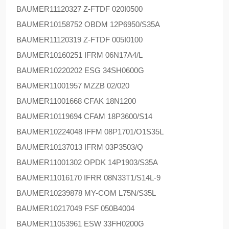
BAUMER
11120327 Z-FTDF 020I0500
BAUMER
10158752 OBDM 12P6950/S35A
BAUMER
11120319 Z-FTDF 005I0100
BAUMER
10160251 IFRM 06N17A4/L
BAUMER
10220202 ESG 34SH0600G
BAUMER
11001957 MZZB 02/020
BAUMER
11001668 CFAK 18N1200
BAUMER
10119694 CFAM 18P3600/S14
BAUMER
10224048 IFFM 08P1701/O1S35L
BAUMER
10137013 IFRM 03P3503/Q
BAUMER
11001302 OPDK 14P1903/S35A
BAUMER
11016170 IFRR 08N33T1/S14L-9
BAUMER
10239878 MY-COM L75N/S35L
BAUMER
10217049 FSF 050B4004
BAUMER
11053961 ESW 33FH0200G