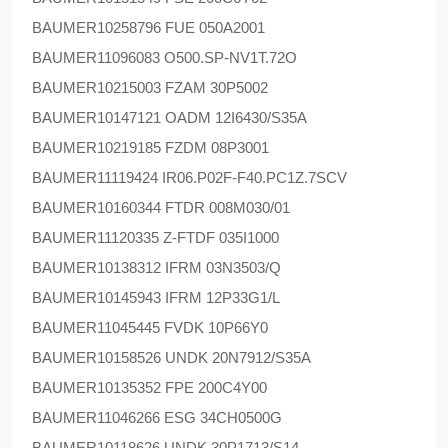
BAUMER
10258796 FUE 050A2001
BAUMER
11096083 O500.SP-NV1T.72O
BAUMER
10215003 FZAM 30P5002
BAUMER
10147121 OADM 12I6430/S35A
BAUMER
10219185 FZDM 08P3001
BAUMER
11119424 IR06.P02F-F40.PC1Z.7SCV
BAUMER
10160344 FTDR 008M030/01
BAUMER
11120335 Z-FTDF 035I1000
BAUMER
10138312 IFRM 03N3503/Q
BAUMER
10145943 IFRM 12P33G1/L
BAUMER
11045445 FVDK 10P66Y0
BAUMER
10158526 UNDK 20N7912/S35A
BAUMER
10135352 FPE 200C4Y00
BAUMER
11046266 ESG 34CH0500G
BAUMER
10118626 UNDK 30P1713/S14