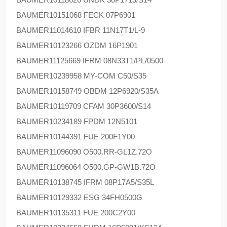
BAUMER
10151068 FECK 07P6901
BAUMER
11014610 IFBR 11N17T1/L-9
BAUMER
10123266 OZDM 16P1901
BAUMER
11125669 IFRM 08N33T1/PL/0500
BAUMER
10239958 MY-COM C50/S35
BAUMER
10158749 OBDM 12P6920/S35A
BAUMER
10119709 CFAM 30P3600/S14
BAUMER
10234189 FPDM 12N5101
BAUMER
10144391 FUE 200F1Y00
BAUMER
11096090 O500.RR-GL1Z.72O
BAUMER
11096064 O500.GP-GW1B.72O
BAUMER
10138745 IFRM 08P17A5/S35L
BAUMER
10129332 ESG 34FH0500G
BAUMER
10135311 FUE 200C2Y00