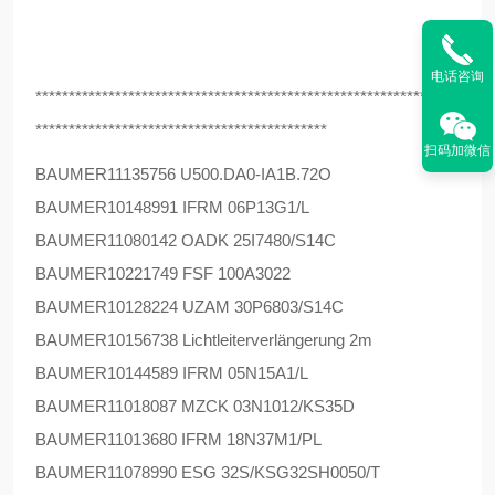
电话咨询
****************************************************************
********************************************
扫码加微信
BAUMER
11135756 U500.DA0-IA1B.72O
BAUMER
10148991 IFRM 06P13G1/L
BAUMER
11080142 OADK 25I7480/S14C
BAUMER
10221749 FSF 100A3022
BAUMER
10128224 UZAM 30P6803/S14C
BAUMER
10156738 Lichtleiterverlängerung 2m
BAUMER
10144589 IFRM 05N15A1/L
BAUMER
11018087 MZCK 03N1012/KS35D
BAUMER
11013680 IFRM 18N37M1/PL
BAUMER
11078990 ESG 32S/KSG32SH0050/T