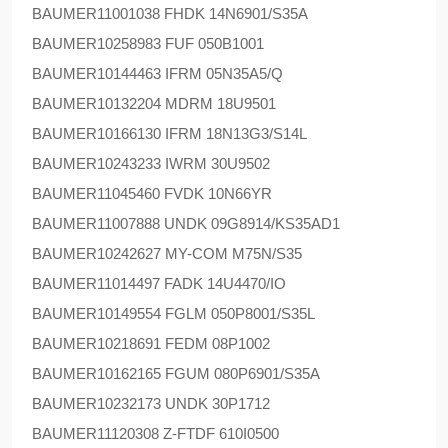
BAUMER
11001038 FHDK 14N6901/S35A
BAUMER
10258983 FUF 050B1001
BAUMER
10144463 IFRM 05N35A5/Q
BAUMER
10132204 MDRM 18U9501
BAUMER
10166130 IFRM 18N13G3/S14L
BAUMER
10243233 IWRM 30U9502
BAUMER
11045460 FVDK 10N66YR
BAUMER
11007888 UNDK 09G8914/KS35AD1
BAUMER
10242627 MY-COM M75N/S35
BAUMER
11014497 FADK 14U4470/IO
BAUMER
10149554 FGLM 050P8001/S35L
BAUMER
10218691 FEDM 08P1002
BAUMER
10162165 FGUM 080P6901/S35A
BAUMER
10232173 UNDK 30P1712
BAUMER
11120308 Z-FTDF 610I0500