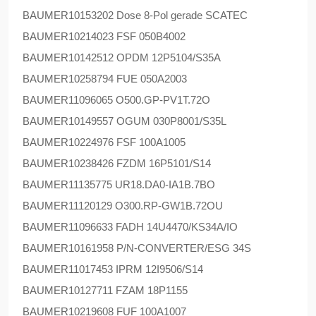
BAUMER
10153202 Dose 8-Pol gerade SCATEC
BAUMER
10214023 FSF 050B4002
BAUMER
10142512 OPDM 12P5104/S35A
BAUMER
10258794 FUE 050A2003
BAUMER
11096065 O500.GP-PV1T.72O
BAUMER
10149557 OGUM 030P8001/S35L
BAUMER
10224976 FSF 100A1005
BAUMER
10238426 FZDM 16P5101/S14
BAUMER
11135775 UR18.DA0-IA1B.7BO
BAUMER
11120129 O300.RP-GW1B.72OU
BAUMER
11096633 FADH 14U4470/KS34A/IO
BAUMER
10161958 P/N-CONVERTER/ESG 34S
BAUMER
11017453 IPRM 12I9506/S14
BAUMER
10127711 FZAM 18P1155
BAUMER
10219608 FUF 100A1007