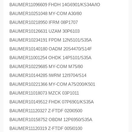
BAUMER
11096609 FHDH 14G6901/KS34A/IO
BAUMER
10251048 MY-COM A30/80
BAUMER
10218950 IFRM 08P1707
BAUMER
10126631 UZAM 30P6103
BAUMER
10234191 FPDM 12N5101/S35A
BAUMER
10140180 OADM 20S4470/S14F
BAUMER
11001254 OHDK 14P5101/S35A
BAUMER
10229685 MY-COM M75/80
BAUMER
10144285 IWRM 12I9704/S14
BAUMER
10221366 MY-COM A75/200/K501
BAUMER
11018073 MZCK 03P1011
BAUMER
10149512 FHDK 07P6901/KS35A
BAUMER
11120327 Z-FTDF 020I0500
BAUMER
10158752 OBDM 12P6950/S35A
BAUMER
11120319 Z-FTDF 005I0100