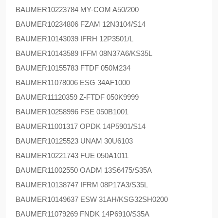
BAUMER
10223784 MY-COM A50/200
BAUMER
10234806 FZAM 12N3104/S14
BAUMER
10143039 IFRH 12P3501/L
BAUMER
10143589 IFFM 08N37A6/KS35L
BAUMER
10155783 FTDF 050M234
BAUMER
11078006 ESG 34AF1000
BAUMER
11120359 Z-FTDF 050K9999
BAUMER
10258996 FSE 050B1001
BAUMER
11001317 OPDK 14P5901/S14
BAUMER
10125523 UNAM 30U6103
BAUMER
10221743 FUE 050A1011
BAUMER
11002550 OADM 13S6475/S35A
BAUMER
10138747 IFRM 08P17A3/S35L
BAUMER
10149637 ESW 31AH/KSG32SH0200
BAUMER
11079269 FNDK 14P6910/S35A