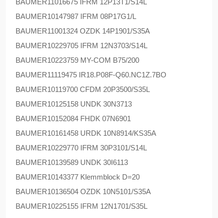
BAUMER
11016675 IFRM 12P13T1/S14L
BAUMER
10147987 IFRM 08P17G1/L
BAUMER
11001324 OZDK 14P1901/S35A
BAUMER
10229705 IFRM 12N3703/S14L
BAUMER
10223759 MY-COM B75/200
BAUMER
11119475 IR18.P08F-Q60.NC1Z.7BO
BAUMER
10119700 CFDM 20P3500/S35L
BAUMER
10125158 UNDK 30N3713
BAUMER
10152084 FHDK 07N6901
BAUMER
10161458 URDK 10N8914/KS35A
BAUMER
10229770 IFRM 30P3101/S14L
BAUMER
10139589 UNDK 30I6113
BAUMER
10143377 Klemmblock D=20
BAUMER
10136504 OZDK 10N5101/S35A
BAUMER
10225155 IFRM 12N1701/S35L