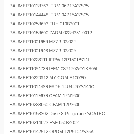
BAUMER
10138763 IFRM 06P17A3/S35L
BAUMER
10144448 IFRM 04P15A3/S05L
BAUMER
10258693 FUH 010B2001
BAUMER
10158600 ZADM 023H351.0012
BAUMER
11001959 MZZB 02/022
BAUMER
11001946 MZZB 02/009
BAUMER
10236111 IFRW 12P1501/S14L
BAUMER
11054739 IFFM 08P1702/O1KS05L
BAUMER
10220912 MY-COM E100/80
BAUMER
11014499 FADK 14U4470/S14/IO
BAUMER
10119679 CFAM 12N1600
BAUMER
10238060 CFAM 12P3600
BAUMER
10153202 Dose 8-Pol gerade SCATEC
BAUMER
10214023 FSF 050B4002
BAUMER
10142512 OPDM 12P5104/S35A