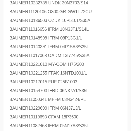
BAUMER
10232785 UNDK 30N3703/S14
BAUMER
11120106 O300.GR-GW1T.72CU
BAUMER
10136503 OZDK 10P5101/S35A
BAUMER
11016656 IFRM 18N33T1/S14L
BAUMER
10148999 IFRM 08P13G1/L
BAUMER
10140391 IFRM 04P15A3/S35L
BAUMER
11017068 OADM 13I7745/S35A
BAUMER
10221010 MY-COM H75/200
BAUMER
10221255 FFAK 16NTD1001/L
BAUMER
10217015 FUF 025B1003
BAUMER
10154703 IFRD 06N37A1/S35L
BAUMER
11050341 MFFM 08N3424/PL
BAUMER
10229699 IFRM 06N3713/L
BAUMER
10119693 CFAM 18P3600
BAUMER
11082468 IFRM 05N17A3/S35L