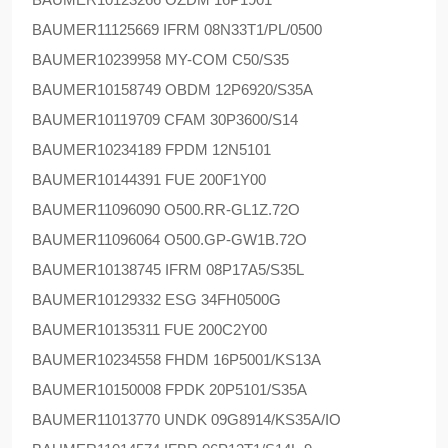
BAUMER
11125669 IFRM 08N33T1/PL/0500
BAUMER
10239958 MY-COM C50/S35
BAUMER
10158749 OBDM 12P6920/S35A
BAUMER
10119709 CFAM 30P3600/S14
BAUMER
10234189 FPDM 12N5101
BAUMER
10144391 FUE 200F1Y00
BAUMER
11096090 O500.RR-GL1Z.72O
BAUMER
11096064 O500.GP-GW1B.72O
BAUMER
10138745 IFRM 08P17A5/S35L
BAUMER
10129332 ESG 34FH0500G
BAUMER
10135311 FUE 200C2Y00
BAUMER
10234558 FHDM 16P5001/KS13A
BAUMER
10150008 FPDK 20P5101/S35A
BAUMER
11013770 UNDK 09G8914/KS35A/IO