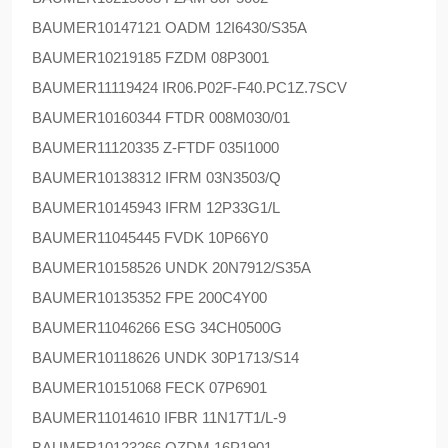
BAUMER
10147121 OADM 12I6430/S35A
BAUMER
10219185 FZDM 08P3001
BAUMER
11119424 IR06.P02F-F40.PC1Z.7SCV
BAUMER
10160344 FTDR 008M030/01
BAUMER
11120335 Z-FTDF 035I1000
BAUMER
10138312 IFRM 03N3503/Q
BAUMER
10145943 IFRM 12P33G1/L
BAUMER
11045445 FVDK 10P66Y0
BAUMER
10158526 UNDK 20N7912/S35A
BAUMER
10135352 FPE 200C4Y00
BAUMER
11046266 ESG 34CH0500G
BAUMER
10118626 UNDK 30P1713/S14
BAUMER
10151068 FECK 07P6901
BAUMER
11014610 IFBR 11N17T1/L-9
BAUMER
10123266 OZDM 16P1901