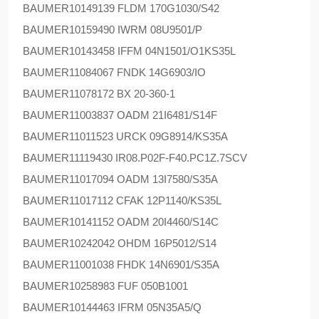
BAUMER
10149139 FLDM 170G1030/S42
BAUMER
10159490 IWRM 08U9501/P
BAUMER
10143458 IFFM 04N1501/O1KS35L
BAUMER
11084067 FNDK 14G6903/IO
BAUMER
11078172 BX 20-360-1
BAUMER
11003837 OADM 21I6481/S14F
BAUMER
11011523 URCK 09G8914/KS35A
BAUMER
11119430 IR08.P02F-F40.PC1Z.7SCV
BAUMER
11017094 OADM 13I7580/S35A
BAUMER
11017112 CFAK 12P1140/KS35L
BAUMER
10141152 OADM 20I4460/S14C
BAUMER
10242042 OHDM 16P5012/S14
BAUMER
11001038 FHDK 14N6901/S35A
BAUMER
10258983 FUF 050B1001
BAUMER
10144463 IFRM 05N35A5/Q