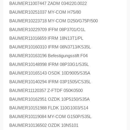
BAUMER
11007447 ZADM 034I220.0022
BAUMER
10251037 MY-COM H75/80
BAUMER
10223718 MY-COM D250/G75P/500
BAUMER
10229709 IFFM 08P3701/O1L
BAUMER
11016659 IFRM 18N13T1/PL
BAUMER
10160310 IFRM 08N3713/KS35L
BAUMER
10163196 Befestigungsstift F04
BAUMER
10148998 IFRM 08P33G1/S35L
BAUMER
10165143 OSDK 10D9005/S35A
BAUMER
10140294 IFRM 03P1505/CS35L
BAUMER
11120357 Z-FTDF 050K0500
BAUMER
10162951 OZDK 10P5150/S35A
BAUMER
10151988 FLDK 110G1003/S14
BAUMER
10119084 MY-COM G150P/S35L
BAUMER
10136502 OZDK 10N5101