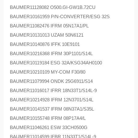
BAUMER
11128082 O500.GI-GW1B.72CU
BAUMER
10161959 P/N-CONVERTER/ESG 32S
BAUMER
11082476 IFRM 05N17A1/PL
BAUMER
10131013 UZAM 50N6121
BAUMER
10140876 IFFK 10E9101
BAUMER
10216368 IFRM 30P1101/S14L
BAUMER
10119184 ESG 32A/KSG34AH0100
BAUMER
10210109 MY-COM F30/80
BAUMER
11079994 ONDK 25G6911/S14
BAUMER
11016017 IFRR 18N33T1/S14L-9
BAUMER
10214928 IFRM 12N3701/S14L
BAUMER
10141537 IFRM 08N37A1/S35L
BAUMER
10155748 IFRM 08P17A4/L
BAUMER
11046261 ESW 33CH0500G
BAUMER
11014599 IFBR 11N33T1/S14L-9