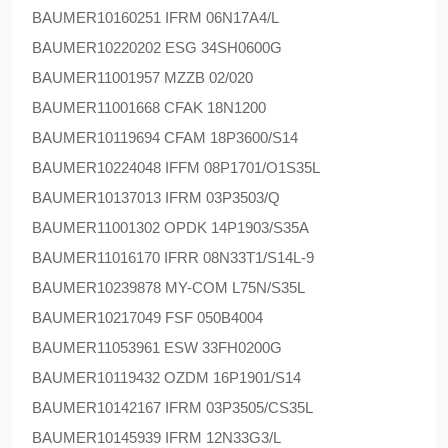
BAUMER
10160251 IFRM 06N17A4/L
BAUMER
10220202 ESG 34SH0600G
BAUMER
11001957 MZZB 02/020
BAUMER
11001668 CFAK 18N1200
BAUMER
10119694 CFAM 18P3600/S14
BAUMER
10224048 IFFM 08P1701/O1S35L
BAUMER
10137013 IFRM 03P3503/Q
BAUMER
11001302 OPDK 14P1903/S35A
BAUMER
11016170 IFRR 08N33T1/S14L-9
BAUMER
10239878 MY-COM L75N/S35L
BAUMER
10217049 FSF 050B4004
BAUMER
11053961 ESW 33FH0200G
BAUMER
10119432 OZDM 16P1901/S14
BAUMER
10142167 IFRM 03P3505/CS35L
BAUMER
10145939 IFRM 12N33G3/L