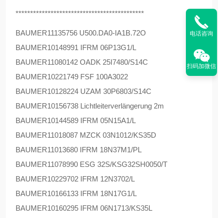
********************************************
BAUMER
11135756 U500.DA0-IA1B.72O
电话咨询
BAUMER
10148991 IFRM 06P13G1/L
BAUMER
11080142 OADK 25I7480/S14C
扫码加微信
BAUMER
10221749 FSF 100A3022
BAUMER
10128224 UZAM 30P6803/S14C
BAUMER
10156738 Lichtleiterverlängerung 2m
BAUMER
10144589 IFRM 05N15A1/L
BAUMER
11018087 MZCK 03N1012/KS35D
BAUMER
11013680 IFRM 18N37M1/PL
BAUMER
11078990 ESG 32S/KSG32SH0050/T
BAUMER
10229702 IFRM 12N3702/L
BAUMER
10166133 IFRM 18N17G1/L
BAUMER
10160295 IFRM 06N1713/KS35L