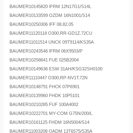
BAUMER
10145820 IFRM 12N17G1/S14L
BAUMER
10133599 OZDM 16N1001/S14
BAUMER
10250306 IFF 08.82.05
BAUMER
11120118 O300.RR-GD1Z.72CU
BAUMER
11011514 UNCK 09T9114/KS35A
BAUMER
10243546 IFRM 06X9503/P
BAUMER
10258641 FUE 025B2004
BAUMER
10149636 ESW 31AH/KSG32SH0100
BAUMER
11110447 O300.RP-NV1T.72N
BAUMER
10148791 FHCK 07P6901
BAUMER
10139960 FHDK 10P5101
BAUMER
10210285 FUF 100A4002
BAUMER
10222701 MY-COM G75N/200/L
BAUMER
10161125 FHDM 16N5004/S14
BAUMER
11003208 OADM 13T6575/S35A