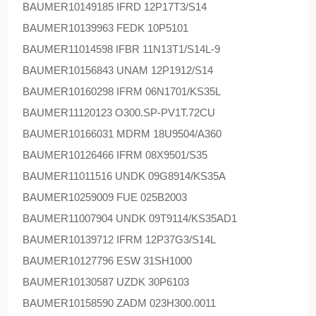
BAUMER
10149185 IFRD 12P17T3/S14
BAUMER
10139963 FEDK 10P5101
BAUMER
11014598 IFBR 11N13T1/S14L-9
BAUMER
10156843 UNAM 12P1912/S14
BAUMER
10160298 IFRM 06N1701/KS35L
BAUMER
11120123 O300.SP-PV1T.72CU
BAUMER
10166031 MDRM 18U9504/A360
BAUMER
10126466 IFRM 08X9501/S35
BAUMER
11011516 UNDK 09G8914/KS35A
BAUMER
10259009 FUE 025B2003
BAUMER
11007904 UNDK 09T9114/KS35AD1
BAUMER
10139712 IFRM 12P37G3/S14L
BAUMER
10127796 ESW 31SH1000
BAUMER
10130587 UZDK 30P6103
BAUMER
10158590 ZADM 023H300.0011