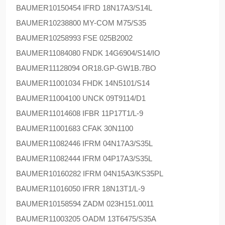
BAUMER
10150454 IFRD 18N17A3/S14L
BAUMER
10238800 MY-COM M75/S35
BAUMER
10258993 FSE 025B2002
BAUMER
11084080 FNDK 14G6904/S14/IO
BAUMER
11128094 OR18.GP-GW1B.7BO
BAUMER
11001034 FHDK 14N5101/S14
BAUMER
11004100 UNCK 09T9114/D1
BAUMER
11014608 IFBR 11P17T1/L-9
BAUMER
11001683 CFAK 30N1100
BAUMER
11082446 IFRM 04N17A3/S35L
BAUMER
11082444 IFRM 04P17A3/S35L
BAUMER
10160282 IFRM 04N15A3/KS35PL
BAUMER
11016050 IFRR 18N13T1/L-9
BAUMER
10158594 ZADM 023H151.0011
BAUMER
11003205 OADM 13T6475/S35A