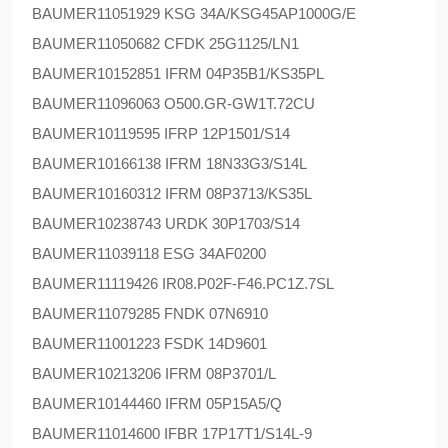
BAUMER
11051929 KSG 34A/KSG45AP1000G/E
BAUMER
11050682 CFDK 25G1125/LN1
BAUMER
10152851 IFRM 04P35B1/KS35PL
BAUMER
11096063 O500.GR-GW1T.72CU
BAUMER
10119595 IFRP 12P1501/S14
BAUMER
10166138 IFRM 18N33G3/S14L
BAUMER
10160312 IFRM 08P3713/KS35L
BAUMER
10238743 URDK 30P1703/S14
BAUMER
11039118 ESG 34AF0200
BAUMER
11119426 IR08.P02F-F46.PC1Z.7SL
BAUMER
11079285 FNDK 07N6910
BAUMER
11001223 FSDK 14D9601
BAUMER
10213206 IFRM 08P3701/L
BAUMER
10144460 IFRM 05P15A5/Q
BAUMER
11014600 IFBR 17P17T1/S14L-9