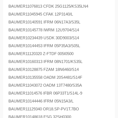
BAUMER
11076813 CFDK 25G1125/KS35LN4
BAUMER
11045945 CFAK 12P3140/L
BAUMER
10140591 IFRM 06N17A3/S35L
BAUMER
10145778 IWRM 12U9704/S14
BAUMER
10234439 USDK 30D9003/S14
BAUMER
10144453 IFRM 05P35A3/S05L
BAUMER
11120320 Z-FTDF 005I0500
BAUMER
10160313 IFRM 08N1701/KS35L
BAUMER
10128875 FZAM 18N6460/S14
BAUMER
10135558 OADM 20S4481/S14F
BAUMER
11043072 OADM 13T7480/S35A
BAUMER
11014576 IFBR 06P33T1/S14L-9
BAUMER
10144446 IFRM 05N15A3/L
BAUMER
11129340 OR18.SP-PV1T.7BO
BAUMER
10148618 ESG 32SH0300