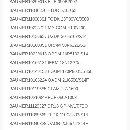
BAUMER
10259018 FUE 050B2002
BAUMER
11046320 FTDR 5.1E+52
BAUMER
11008381 FODK 23P90Y0/0500
BAUMER
10223721 MY-COM E100/200
BAUMER
10126627 UZDK 30P6103/S14
BAUMER
10160351 URAM 50P6121/S14
BAUMER
10239618 OPDM 16P5102/S14
BAUMER
10166131 IFRM 18N13G3/L
BAUMER
10149153 FGUM 120P8001/S35L
BAUMER
10166224 OADM 21I6580/S14F
BAUMER
10119685 CFAM 18N1600
BAUMER
10210849 FUF 050A1003
BAUMER
11129327 OR18.GP-NV1T.7BO
BAUMER
11099669 FLDK 110G1303/S14
BAUMER
11040829 OADR 20I6575/S14F