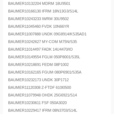
BAUMER
10132204 MDRM 18U9501
BAUMER
10166130 IFRM 18N13G3/S14L
BAUMER
10243233 IWRM 30U9502
BAUMER
11045460 FVDK 10N66YR
BAUMER
11007888 UNDK 09G8914/KS35AD1
BAUMER
10242627 MY-COM M75N/S35
BAUMER
11014497 FADK 14U4470/IO
BAUMER
10149554 FGLM 050P8001/S35L
BAUMER
10218691 FEDM 08P1002
BAUMER
10162165 FGUM 080P6901/S35A
BAUMER
10232173 UNDK 30P1712
BAUMER
11120308 Z-FTDF 610I0500
BAUMER
11079948 OHDK 25G6921/S14
BAUMER
10230611 FSF 050A3020
BAUMER
10229417 IFRM 08N3703/S14L