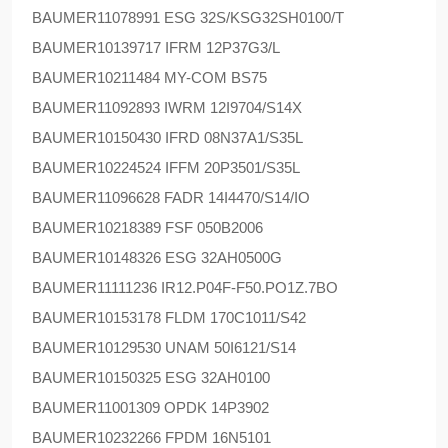
BAUMER
11078991 ESG 32S/KSG32SH0100/T
BAUMER
10139717 IFRM 12P37G3/L
BAUMER
10211484 MY-COM BS75
BAUMER
11092893 IWRM 12I9704/S14X
BAUMER
10150430 IFRD 08N37A1/S35L
BAUMER
10224524 IFFM 20P3501/S35L
BAUMER
11096628 FADR 14I4470/S14/IO
BAUMER
10218389 FSF 050B2006
BAUMER
10148326 ESG 32AH0500G
BAUMER
11111236 IR12.P04F-F50.PO1Z.7BO
BAUMER
10153178 FLDM 170C1011/S42
BAUMER
10129530 UNAM 50I6121/S14
BAUMER
10150325 ESG 32AH0100
BAUMER
11001309 OPDK 14P3902
BAUMER
10232266 FPDM 16N5101