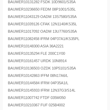
BAUMER
10131282 FSDK 10D9601/S35A
BAUMER
10236650 FEDM 08P1001/S35L
BAUMER
11043129 OADM 13S7580/S35A
BAUMER
11039126 CFAK 12N1140/KS35L
BAUMER
11017092 OADM 13U7760/S35A
BAUMER
11082458 IFRM 04P37A1/KS35PL
BAUMER
10148300 ASIA 36A2221
BAUMER
10135294 FLE 200C1Y00
BAUMER
10161457 URDK 10N8914
BAUMER
10136503 OZDK 10P5101/S35A
BAUMER
10142863 IFFM 08N17A6/L
BAUMER
10144584 IFRM 04P35A1/L
BAUMER
10145933 IFRM 12N37G3/S14L
BAUMER
11007742 FTDF 035M050
BAUMER
10210367 FUF 025B4002