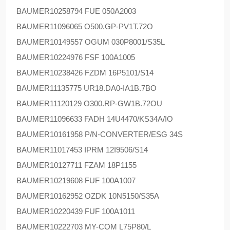
BAUMER
10258794 FUE 050A2003
BAUMER
11096065 O500.GP-PV1T.72O
BAUMER
10149557 OGUM 030P8001/S35L
BAUMER
10224976 FSF 100A1005
BAUMER
10238426 FZDM 16P5101/S14
BAUMER
11135775 UR18.DA0-IA1B.7BO
BAUMER
11120129 O300.RP-GW1B.72OU
BAUMER
11096633 FADH 14U4470/KS34A/IO
BAUMER
10161958 P/N-CONVERTER/ESG 34S
BAUMER
11017453 IPRM 12I9506/S14
BAUMER
10127711 FZAM 18P1155
BAUMER
10219608 FUF 100A1007
BAUMER
10162952 OZDK 10N5150/S35A
BAUMER
10220439 FUF 100A1011
BAUMER
10222703 MY-COM L75P80/L