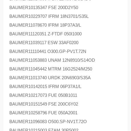
BAUMER
10135347 FSE 200D2Y50
BAUMER
10229707 IFRM 18N3701/S35L
BAUMER
11078670 IFRM 18P37A3/L
BAUMER
11120351 Z-FTDF 050I1000
BAUMER
11039117 ESW 33AF0200
BAUMER
11110441 O300.GP-PV1T.72N
BAUMER
11053883 UNAM 12N8910/S14OD
BAUMER
11045442 MTRM 16G2524/M250
BAUMER
11013740 URDK 20N6903/S35A
BAUMER
10142015 IFRM 06P37A1/L
BAUMER
10217073 FUE 050B1011
BAUMER
10151549 FSE 200C6Y02
BAUMER
10258796 FUE 050A2001
BAUMER
11096083 O500.SP-NV1T.72O
BAUMER
10215003 FZAM 30P5002