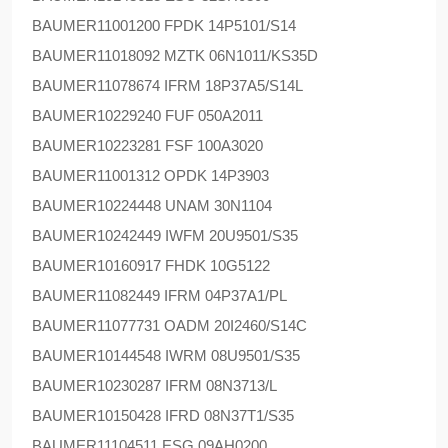
BAUMER
11001200 FPDK 14P5101/S14
BAUMER
11018092 MZTK 06N1011/KS35D
BAUMER
11078674 IFRM 18P37A5/S14L
BAUMER
10229240 FUF 050A2011
BAUMER
10223281 FSF 100A3020
BAUMER
11001312 OPDK 14P3903
BAUMER
10224448 UNAM 30N1104
BAUMER
10242449 IWFM 20U9501/S35
BAUMER
10160917 FHDK 10G5122
BAUMER
11082449 IFRM 04P37A1/PL
BAUMER
11077731 OADM 20I2460/S14C
BAUMER
10144548 IWRM 08U9501/S35
BAUMER
10230287 IFRM 08N3713/L
BAUMER
10150428 IFRD 08N37T1/S35
BAUMER
11104511 ESG 09AH0200