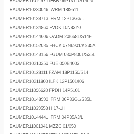
BAUMER
11014574 IFBR 06P13T1/S14L-9
BAUMER
10230046 IWRM 18I9511
BAUMER
10139713 IFRM 12P13G3/L
BAUMER
10134860 FVDK 10N83Y0
BAUMER
10144606 OADM 20I6581/S14F
BAUMER
10152085 FHCK 07N6901/KS35A
BAUMER
10149156 FGUM 030P8001/S35L
BAUMER
10210359 FUE 050B4003
BAUMER
10128111 FZAM 18P1150/S14
BAUMER
10211800 ILFK 12P1501/I06
BAUMER
11096620 FPDH 14P5101
BAUMER
10148990 IFRM 06P33G1/S35L
BAUMER
11039553 HI17-1H
BAUMER
10144441 IFRM 04P35A3/L
BAUMER
11001941 MZZC 01/050