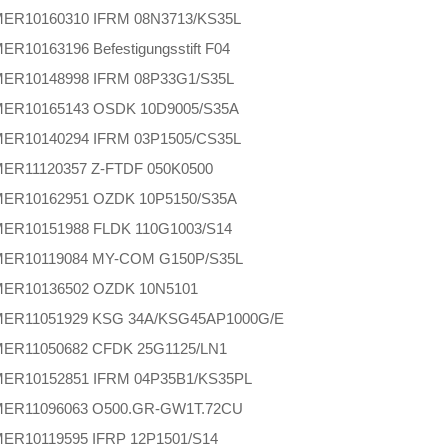
MER
10160310 IFRM 08N3713/KS35L
MER
10163196 Befestigungsstift F04
MER
10148998 IFRM 08P33G1/S35L
MER
10165143 OSDK 10D9005/S35A
MER
10140294 IFRM 03P1505/CS35L
MER
11120357 Z-FTDF 050K0500
MER
10162951 OZDK 10P5150/S35A
MER
10151988 FLDK 110G1003/S14
MER
10119084 MY-COM G150P/S35L
MER
10136502 OZDK 10N5101
MER
11051929 KSG 34A/KSG45AP1000G/E
MER
11050682 CFDK 25G1125/LN1
MER
10152851 IFRM 04P35B1/KS35PL
MER
11096063 O500.GR-GW1T.72CU
MER
10119595 IFRP 12P1501/S14