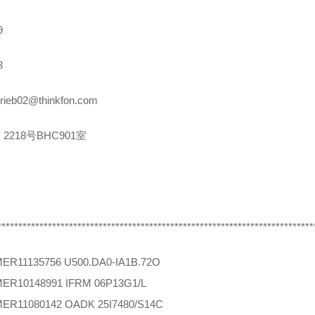
9
8
rieb02@thinkfon.com
2218号BHC901室
***************************************************************************
MER
11135756 U500.DA0-IA1B.72O
MER
10148991 IFRM 06P13G1/L
MER
11080142 OADK 25I7480/S14C