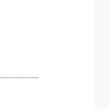
***************************