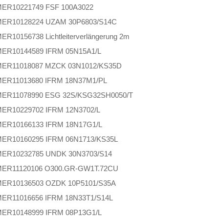
MER
10221749 FSF 100A3022
MER
10128224 UZAM 30P6803/S14C
MER
10156738 Lichtleiterverlängerung 2m
MER
10144589 IFRM 05N15A1/L
MER
11018087 MZCK 03N1012/KS35D
MER
11013680 IFRM 18N37M1/PL
MER
11078990 ESG 32S/KSG32SH0050/T
MER
10229702 IFRM 12N3702/L
MER
10166133 IFRM 18N17G1/L
MER
10160295 IFRM 06N1713/KS35L
MER
10232785 UNDK 30N3703/S14
MER
11120106 O300.GR-GW1T.72CU
MER
10136503 OZDK 10P5101/S35A
MER
11016656 IFRM 18N33T1/S14L
MER
10148999 IFRM 08P13G1/L