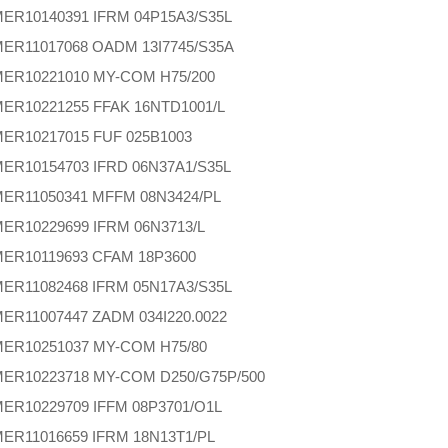
MER
10140391 IFRM 04P15A3/S35L
MER
11017068 OADM 13I7745/S35A
MER
10221010 MY-COM H75/200
MER
10221255 FFAK 16NTD1001/L
MER
10217015 FUF 025B1003
MER
10154703 IFRD 06N37A1/S35L
MER
11050341 MFFM 08N3424/PL
MER
10229699 IFRM 06N3713/L
MER
10119693 CFAM 18P3600
MER
11082468 IFRM 05N17A3/S35L
MER
11007447 ZADM 034I220.0022
MER
10251037 MY-COM H75/80
MER
10223718 MY-COM D250/G75P/500
MER
10229709 IFFM 08P3701/O1L
MER
11016659 IFRM 18N13T1/PL