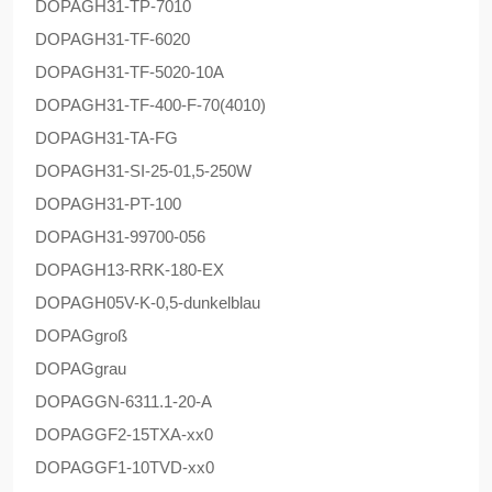
DOPAG
H31-TP-7010
DOPAG
H31-TF-6020
DOPAG
H31-TF-5020-10A
DOPAG
H31-TF-400-F-70(4010)
DOPAG
H31-TA-FG
DOPAG
H31-SI-25-01,5-250W
DOPAG
H31-PT-100
DOPAG
H31-99700-056
DOPAG
H13-RRK-180-EX
DOPAG
H05V-K-0,5-dunkelblau
DOPAG
groß
DOPAG
grau
DOPAG
GN-6311.1-20-A
DOPAG
GF2-15TXA-xx0
DOPAG
GF1-10TVD-xx0