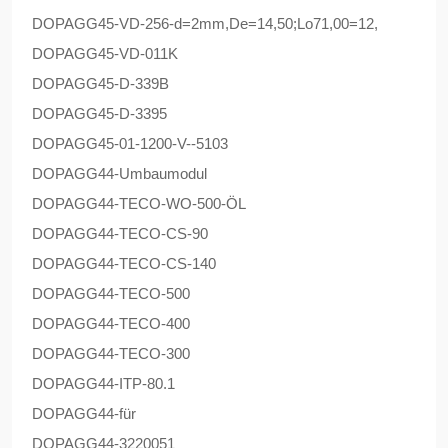
DOPAG
G45-VD-256-d=2mm,De=14,50;Lo71,00=12,
DOPAG
G45-VD-011K
DOPAG
G45-D-339B
DOPAG
G45-D-3395
DOPAG
G45-01-1200-V--5103
DOPAG
G44-Umbaumodul
DOPAG
G44-TECO-WO-500-ÖL
DOPAG
G44-TECO-CS-90
DOPAG
G44-TECO-CS-140
DOPAG
G44-TECO-500
DOPAG
G44-TECO-400
DOPAG
G44-TECO-300
DOPAG
G44-ITP-80.1
DOPAG
G44-für
DOPAG
G44-3220051