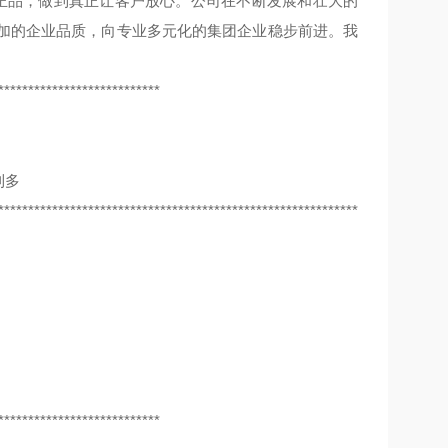
装正品，做到真正让客户放心。公司在不断发展和壮大的
更加的企业品质，向专业多元化的集团企业稳步前进。我
***************************
利多
**************************************************
***************************