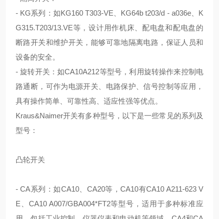
- KG
系列：如
KG160 T303-VE
、
KG64b t203/d - a036e
、
K
G315.T203/13.VE
等，设计用作机床、配电盘和配电盘的
断路开关和维护开关，能够可靠地隔离电路，保证人员和
设备的安全。
-
旋转开关：如
CA10A212
等型号，利用旋转操作来控制电
路通断，可作为电源开关、电路保护、信号控制等应用，
具有操作简单、可靠性高、适应性强等优点。
Kraus&Naimer
开关有多种型号，以下是一些常见的系列及
型号：
凸轮开关
- CA
系列：如
CA10
、
CA20
等，
CA10
有
CA10 A211-623 V
E
、
CA10 A007/GBA004*FT2
等型号，适用于多种标准应
用，包括工业控制、仪器仪表和电动机等领域。
CA4
和
CA