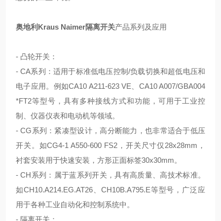
奥地利Kraus Naimer隔离开关
产品系列及应用
-
凸轮开关：
- CA
系列：适用于标准低电压控制
/
负载切换和超低电压和
电子应用。例如
CA10 A211-623 VE
、
CA10 A007/GBA004
*FT2
等型号，具有多种接线方式和功能，可用于工业控
制、仪器仪表和电动机等领域。
- CG
系列：紧凑型设计，高分断能力，也非常适合于低压
开关。如
CG4-1 A550-600 FS2
，开关尺寸仅
28x28mm
，
衬套安装用于快速安装，方形正面标签
30x30mm
。
- CH
系列：属于蓝系列开关，具有高质量、高技术标准。
如
CH10.A214.EG.AT26
、
CH10B.A795.E
等型号，广泛应
用于各种工业自动化和控制系统中。
-
隔离开关：