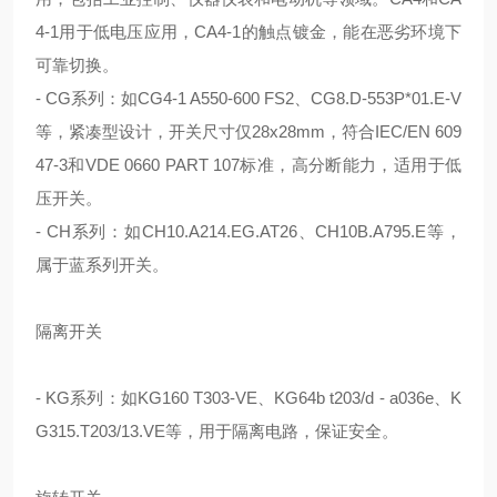
4-1
用于低电压应用，
CA4-1
的触点镀金，能在恶劣环境下
可靠切换。
- CG
系列：如
CG4-1 A550-600 FS2
、
CG8.D-553P*01.E-V
等，紧凑型设计，开关尺寸仅
28x28mm
，符合
IEC/EN 609
47-3
和
VDE 0660 PART 107
标准，高分断能力，适用于低
压开关。
- CH
系列：如
CH10.A214.EG.AT26
、
CH10B.A795.E
等，
属于蓝系列开关。
隔离开关
- KG
系列：如
KG160 T303-VE
、
KG64b t203/d - a036e
、
K
G315.T203/13.VE
等，用于隔离电路，保证安全。