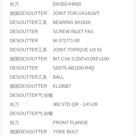
丝刀
DR350-P4500
德国DESOUTTER
JOINT TOR.UX14/16/T
DESOUTTER工具
BEARING 8X16X6
DESOUTTER
SCREW INLET FAS
DESOUTTER
W-372771-00
DESOUTTER工具
JOINT TORIQUE UX 61
德国DESOUTTER
BIT CSK 0.250"x0.093"x100
DESOUTTER
SD075-AB1100-R4Q
DESOUTTER工具
BALL
德国DESOUTTER
KL185B7
DESOUTTER气动螺
丝刀
360 STD QR - 1/4"x28
DESOUTTER气动螺
丝刀
FRONT FLANGE
德国DESOUTTER
YOKE BOLT