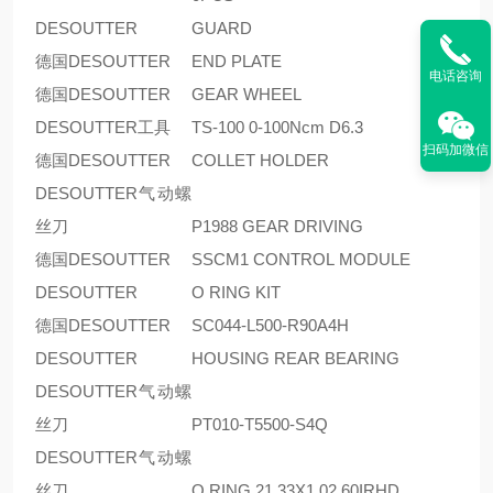
DESOUTTER
GUARD
德国DESOUTTER
END PLATE
电话咨询
德国DESOUTTER
GEAR WHEEL
DESOUTTER工具
TS-100 0-100Ncm D6.3
扫码加微信
德国DESOUTTER
COLLET HOLDER
DESOUTTER气动螺
丝刀
P1988 GEAR DRIVING
德国DESOUTTER
SSCM1 CONTROL MODULE
DESOUTTER
O RING KIT
德国DESOUTTER
SC044-L500-R90A4H
DESOUTTER
HOUSING REAR BEARING
DESOUTTER气动螺
丝刀
PT010-T5500-S4Q
DESOUTTER气动螺
丝刀
O RING 21.33X1.02 60IRHD