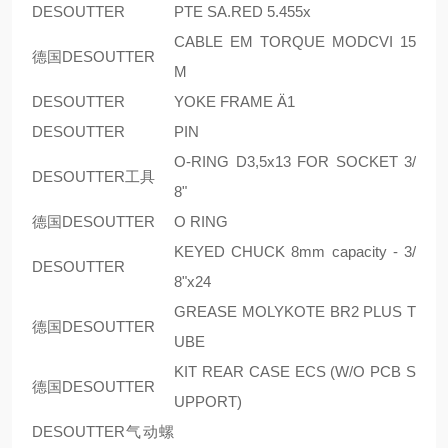
DESOUTTER
PTE SA.RED 5.455x
CABLE EM TORQUE MODCVI 15
德国DESOUTTER
M
DESOUTTER
YOKE FRAME Ä1
DESOUTTER
PIN
O-RING D3,5x13 FOR SOCKET 3/
DESOUTTER工具
8"
德国DESOUTTER
O RING
KEYED CHUCK 8mm capacity - 3/
DESOUTTER
8"x24
GREASE MOLYKOTE BR2 PLUS T
德国DESOUTTER
UBE
KIT REAR CASE ECS (W/O PCB S
德国DESOUTTER
UPPORT)
DESOUTTER气动螺