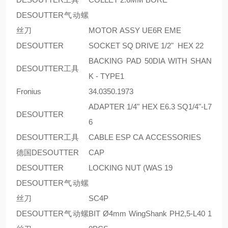
DESOUTTER气动螺
丝刀
MOTOR ASSY UE6R EME
DESOUTTER
SOCKET SQ DRIVE 1/2" HEX 22
BACKING PAD 50DIA WITH SHAN
DESOUTTER工具
K - TYPE1
Fronius
34.0350.1973
ADAPTER 1/4" HEX E6.3 SQ1/4"-L7
DESOUTTER
6
DESOUTTER工具
CABLE ESP CA ACCESSORIES
德国DESOUTTER
CAP
DESOUTTER
LOCKING NUT (WAS 19
DESOUTTER气动螺
丝刀
SC4P
DESOUTTER气动螺
BIT Ø4mm WingShank PH2,5-L40 1