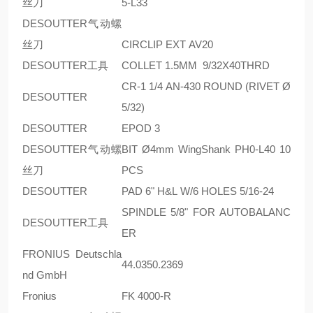
丝刀
5-L33
DESOUTTER气动螺
丝刀
CIRCLIP EXT AV20
DESOUTTER工具
COLLET 1.5MM 9/32X40THRD
CR-1 1/4 AN-430 ROUND (RIVET Ø
DESOUTTER
5/32)
DESOUTTER
EPOD 3
DESOUTTER气动螺
BIT Ø4mm WingShank PH0-L40 10
丝刀
PCS
DESOUTTER
PAD 6" H&L W/6 HOLES 5/16-24
SPINDLE 5/8" FOR AUTOBALANC
DESOUTTER工具
ER
FRONIUS Deutschla
44.0350.2369
nd GmbH
Fronius
FK 4000-R