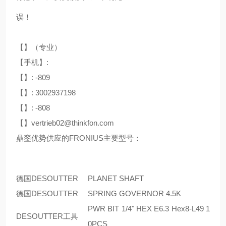
误！
【】（专业）
【手机】:
【】: -809
【】: 3002937198
【】: -808
【】vertrieb02@thinkfon.com
鼎銮优势供应的FRONIUS主要型号：
德国DESOUTTER
PLANET SHAFT
德国DESOUTTER
SPRING GOVERNOR 4.5K
PWR BIT 1/4" HEX E6.3 Hex8-L49 1
DESOUTTER工具
0PCS