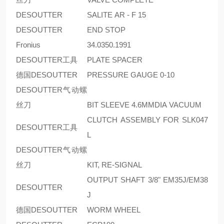
DESOUTTER
SALITE AR - F 15
DESOUTTER
END STOP
Fronius
34.0350.1991
DESOUTTER工具
PLATE SPACER
德国DESOUTTER
PRESSURE GAUGE 0-10
DESOUTTER气动螺
丝刀
BIT SLEEVE 4.6MMDIA VACUUM
CLUTCH ASSEMBLY FOR SLK047
DESOUTTER工具
L
DESOUTTER气动螺
丝刀
KIT, RE-SIGNAL
OUTPUT SHAFT 3/8" EM35J/EM38
DESOUTTER
J
德国DESOUTTER
WORM WHEEL