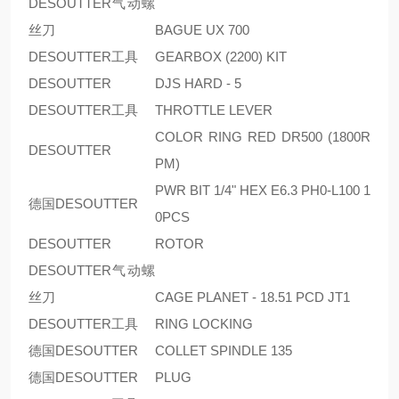
DESOUTTER气动螺
丝刀
BAGUE UX 700
DESOUTTER工具
GEARBOX (2200) KIT
DESOUTTER
DJS HARD - 5
DESOUTTER工具
THROTTLE LEVER
COLOR RING RED DR500 (1800R
DESOUTTER
PM)
PWR BIT 1/4" HEX E6.3 PH0-L100 1
德国DESOUTTER
0PCS
DESOUTTER
ROTOR
DESOUTTER气动螺
丝刀
CAGE PLANET - 18.51 PCD JT1
DESOUTTER工具
RING LOCKING
德国DESOUTTER
COLLET SPINDLE 135
德国DESOUTTER
PLUG