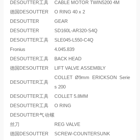
DESOUTTER工具
CABLE MOTOR TWIN5200 4M
德国DESOUTTER
O RING 40 x 2
DESOUTTER
GEAR
DESOUTTER
SD160L-AR320-S4Q
DESOUTTER工具
SLE045-L550-C4Q
Fronius
4.045.839
DESOUTTER工具
BACK HEAD
德国DESOUTTER
LIFT VALVE ASSEMBLY
COLLET Ø9mm ERICKSON Serie
DESOUTTER工具
s 200
DESOUTTER工具
COLLET 5.8MM
DESOUTTER工具
O RING
DESOUTTER气动螺
丝刀
REG VALVE
德国DESOUTTER
SCREW-COUNTERSUNK