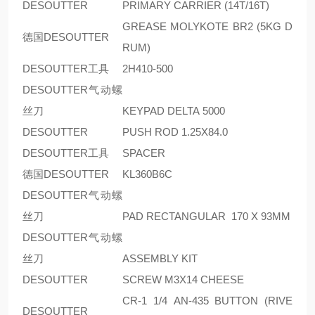
DESOUTTER
PRIMARY CARRIER (14T/16T)
GREASE MOLYKOTE BR2 (5KG D
德国DESOUTTER
RUM)
DESOUTTER工具
2H410-500
DESOUTTER气动螺
丝刀
KEYPAD DELTA 5000
DESOUTTER
PUSH ROD 1.25X84.0
DESOUTTER工具
SPACER
德国DESOUTTER
KL360B6C
DESOUTTER气动螺
丝刀
PAD RECTANGULAR 170 X 93MM
DESOUTTER气动螺
丝刀
ASSEMBLY KIT
DESOUTTER
SCREW M3X14 CHEESE
CR-1 1/4 AN-435 BUTTON (RIVE
DESOUTTER