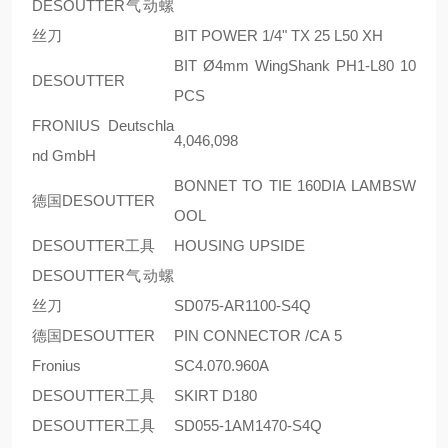
DESOUTTER气动螺
丝刀
BIT POWER 1/4" TX 25 L50 XH
BIT Ø4mm WingShank PH1-L80 10
DESOUTTER
PCS
FRONIUS Deutschla
4,046,098
nd GmbH
BONNET TO TIE 160DIA LAMBSW
德国DESOUTTER
OOL
DESOUTTER工具
HOUSING UPSIDE
DESOUTTER气动螺
丝刀
SD075-AR1100-S4Q
德国DESOUTTER
PIN CONNECTOR /CA 5
Fronius
SC4.070.960A
DESOUTTER工具
SKIRT D180
DESOUTTER工具
SD055-1AM1470-S4Q