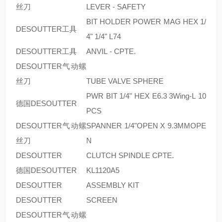
丝刀
LEVER - SAFETY
BIT HOLDER POWER MAG HEX 1/
DESOUTTER工具
4" 1/4" L74
DESOUTTER工具
ANVIL - CPTE.
DESOUTTER气动螺
丝刀
TUBE VALVE SPHERE
PWR BIT 1/4" HEX E6.3 3Wing-L 10
德国DESOUTTER
PCS
DESOUTTER气动螺
SPANNER 1/4"OPEN X 9.3MMOPE
丝刀
N
DESOUTTER
CLUTCH SPINDLE CPTE.
德国DESOUTTER
KL1120A5
DESOUTTER
ASSEMBLY KIT
DESOUTTER
SCREEN
DESOUTTER气动螺