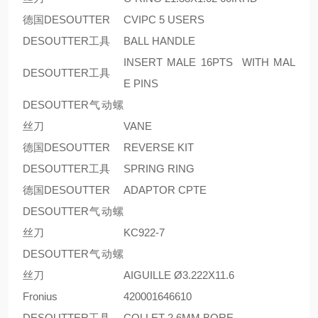
德国DESOUTTER
CVIPC 5 USERS
DESOUTTER工具
BALL HANDLE
INSERT MALE 16PTS WITH MAL
DESOUTTER工具
E PINS
DESOUTTER气动螺
丝刀
VANE
德国DESOUTTER
REVERSE KIT
DESOUTTER工具
SPRING RING
德国DESOUTTER
ADAPTOR CPTE
DESOUTTER气动螺
丝刀
KC922-7
DESOUTTER气动螺
丝刀
AIGUILLE Ø3.222X11.6
Fronius
420001646610
DESOUTTER工具
COLLET 2.6MM BORE