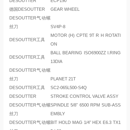
DESOUTTER
ECP190
德国DESOUTTER
GEAR WHEEL
DESOUTTER气动螺
丝刀
SV4P-8
MOTOR (H) CPTE 9T R H ROTATI
DESOUTTER工具
ON
BALL BEARING ISO6900ZZ I.RING
DESOUTTER工具
13DIA
DESOUTTER气动螺
丝刀
PLANET 21T
DESOUTTER工具
SC2-065L500-S4Q
DESOUTTER
STROKE CONTROL VALVE ASSY
DESOUTTER气动螺
SPINDLE 5/8" 6500 RPM SUB-ASS
丝刀
EMBLY
DESOUTTER气动螺
BIT HOLD MAG 1/4" HEX E6.3 TX1