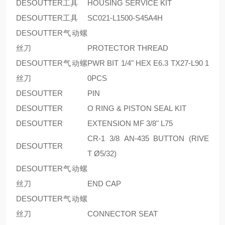
DESOUTTER工具
HOUSING SERVICE KIT
DESOUTTER工具
SC021-L1500-S45A4H
DESOUTTER气动螺
丝刀
PROTECTOR THREAD
DESOUTTER气动螺
PWR BIT 1/4" HEX E6.3 TX27-L90 1
丝刀
0PCS
DESOUTTER
PIN
DESOUTTER
O RING & PISTON SEAL KIT
DESOUTTER
EXTENSION MF 3/8" L75
CR-1 3/8 AN-435 BUTTON (RIVE
DESOUTTER
T Ø5/32)
DESOUTTER气动螺
丝刀
END CAP
DESOUTTER气动螺
丝刀
CONNECTOR SEAT