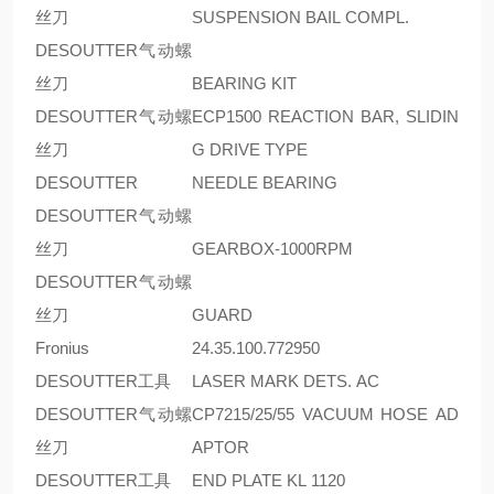
丝刀
SUSPENSION BAIL COMPL.
DESOUTTER气动螺
丝刀
BEARING KIT
DESOUTTER气动螺
ECP1500 REACTION BAR, SLIDIN
丝刀
G DRIVE TYPE
DESOUTTER
NEEDLE BEARING
DESOUTTER气动螺
丝刀
GEARBOX-1000RPM
DESOUTTER气动螺
丝刀
GUARD
Fronius
24.35.100.772950
DESOUTTER工具
LASER MARK DETS. AC
DESOUTTER气动螺
CP7215/25/55 VACUUM HOSE AD
丝刀
APTOR
DESOUTTER工具
END PLATE KL 1120