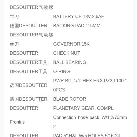
DESOUTTER气动螺
丝刀
BATTERY CP 18V 2.6AH
德国DESOUTTER
BACKING PAD 115MM
DESOUTTER气动螺
丝刀
GOVERNOR 15K
DESOUTTER
CHECK NUT
DESOUTTER工具
BALL BEARING
DESOUTTER工具
O-RING
PWR BIT 1/4" HEX E6.3 PZ2-L100 1
德国DESOUTTER
0PCS
德国DESOUTTER
BLADE ROTOR
DESOUTTER
PLANETARY GEAR, COMPL.
Connection hose pack W/1.2/70mm
Fronius
2
DESOUTTER
PAD 5" H&L W/5 HOLES 5/16-24