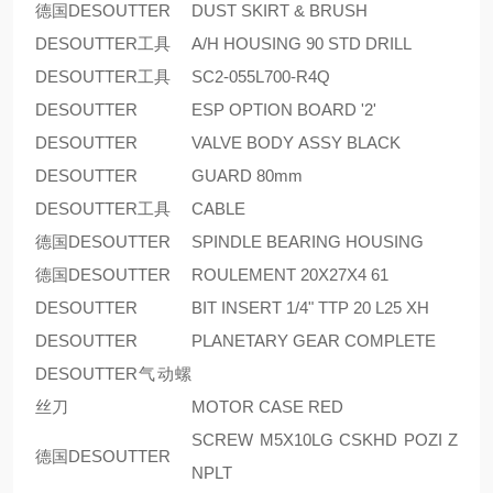
德国DESOUTTER
DUST SKIRT & BRUSH
DESOUTTER工具
A/H HOUSING 90 STD DRILL
DESOUTTER工具
SC2-055L700-R4Q
DESOUTTER
ESP OPTION BOARD '2'
DESOUTTER
VALVE BODY ASSY BLACK
DESOUTTER
GUARD 80mm
DESOUTTER工具
CABLE
德国DESOUTTER
SPINDLE BEARING HOUSING
德国DESOUTTER
ROULEMENT 20X27X4 61
DESOUTTER
BIT INSERT 1/4" TTP 20 L25 XH
DESOUTTER
PLANETARY GEAR COMPLETE
DESOUTTER气动螺
丝刀
MOTOR CASE RED
SCREW M5X10LG CSKHD POZI Z
德国DESOUTTER
NPLT