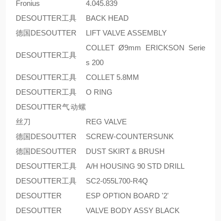
Fronius
4.045.839
DESOUTTER工具
BACK HEAD
德国DESOUTTER
LIFT VALVE ASSEMBLY
COLLET Ø9mm ERICKSON Serie
DESOUTTER工具
s 200
DESOUTTER工具
COLLET 5.8MM
DESOUTTER工具
O RING
DESOUTTER气动螺
丝刀
REG VALVE
德国DESOUTTER
SCREW-COUNTERSUNK
德国DESOUTTER
DUST SKIRT & BRUSH
DESOUTTER工具
A/H HOUSING 90 STD DRILL
DESOUTTER工具
SC2-055L700-R4Q
DESOUTTER
ESP OPTION BOARD '2'
DESOUTTER
VALVE BODY ASSY BLACK