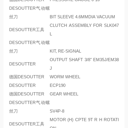
DESOUTTER气动螺
丝刀
BIT SLEEVE 4.6MMDIA VACUUM
CLUTCH ASSEMBLY FOR SLK047
DESOUTTER工具
L
DESOUTTER气动螺
丝刀
KIT, RE-SIGNAL
OUTPUT SHAFT 3/8" EM35J/EM38
DESOUTTER
J
德国DESOUTTER
WORM WHEEL
DESOUTTER
ECP190
德国DESOUTTER
GEAR WHEEL
DESOUTTER气动螺
丝刀
SV4P-8
MOTOR (H) CPTE 9T R H ROTATI
DESOUTTER工具