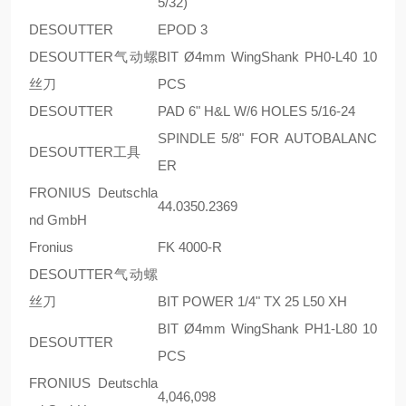
5/32)
DESOUTTER
EPOD 3
DESOUTTER气动螺
BIT Ø4mm WingShank PH0-L40 10
丝刀
PCS
DESOUTTER
PAD 6" H&L W/6 HOLES 5/16-24
SPINDLE 5/8" FOR AUTOBALANC
DESOUTTER工具
ER
FRONIUS Deutschla
44.0350.2369
nd GmbH
Fronius
FK 4000-R
DESOUTTER气动螺
丝刀
BIT POWER 1/4" TX 25 L50 XH
BIT Ø4mm WingShank PH1-L80 10
DESOUTTER
PCS
FRONIUS Deutschla
4,046,098