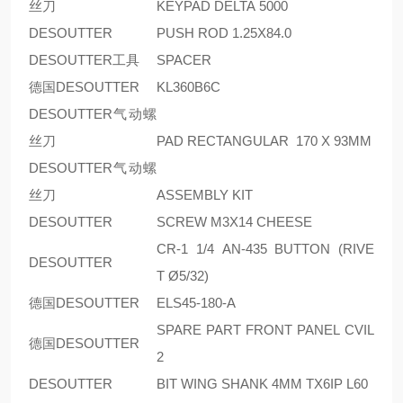
丝刀
KEYPAD DELTA 5000
DESOUTTER
PUSH ROD 1.25X84.0
DESOUTTER工具
SPACER
德国DESOUTTER
KL360B6C
DESOUTTER气动螺
丝刀
PAD RECTANGULAR 170 X 93MM
DESOUTTER气动螺
丝刀
ASSEMBLY KIT
DESOUTTER
SCREW M3X14 CHEESE
CR-1 1/4 AN-435 BUTTON (RIVE
DESOUTTER
T Ø5/32)
德国DESOUTTER
ELS45-180-A
SPARE PART FRONT PANEL CVIL
德国DESOUTTER
2
DESOUTTER
BIT WING SHANK 4MM TX6IP L60