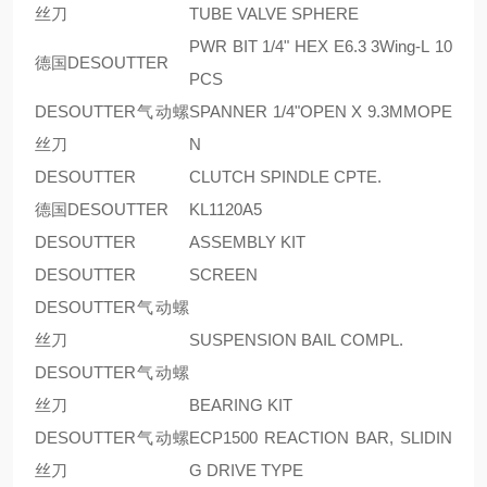
丝刀
TUBE VALVE SPHERE
PWR BIT 1/4" HEX E6.3 3Wing-L 10
德国DESOUTTER
PCS
DESOUTTER气动螺
SPANNER 1/4"OPEN X 9.3MMOPE
丝刀
N
DESOUTTER
CLUTCH SPINDLE CPTE.
德国DESOUTTER
KL1120A5
DESOUTTER
ASSEMBLY KIT
DESOUTTER
SCREEN
DESOUTTER气动螺
丝刀
SUSPENSION BAIL COMPL.
DESOUTTER气动螺
丝刀
BEARING KIT
DESOUTTER气动螺
ECP1500 REACTION BAR, SLIDIN
丝刀
G DRIVE TYPE