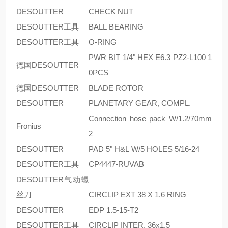
DESOUTTER
CHECK NUT
DESOUTTER工具
BALL BEARING
DESOUTTER工具
O-RING
PWR BIT 1/4" HEX E6.3 PZ2-L100 1
德国DESOUTTER
0PCS
德国DESOUTTER
BLADE ROTOR
DESOUTTER
PLANETARY GEAR, COMPL.
Connection hose pack W/1.2/70mm
Fronius
2
DESOUTTER
PAD 5" H&L W/5 HOLES 5/16-24
DESOUTTER工具
CP4447-RUVAB
DESOUTTER气动螺
丝刀
CIRCLIP EXT 38 X 1.6 RING
DESOUTTER
EDP 1.5-15-T2
DESOUTTER工具
CIRCLIP INTER. 36x1.5