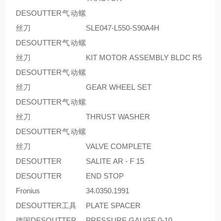
DESOUTTER气动螺
丝刀
SLE047-L550-S90A4H
DESOUTTER气动螺
丝刀
KIT MOTOR ASSEMBLY BLDC R5
DESOUTTER气动螺
丝刀
GEAR WHEEL SET
DESOUTTER气动螺
丝刀
THRUST WASHER
DESOUTTER气动螺
丝刀
VALVE COMPLETE
DESOUTTER
SALITE AR - F 15
DESOUTTER
END STOP
Fronius
34.0350.1991
DESOUTTER工具
PLATE SPACER
德国DESOUTTER
PRESSURE GAUGE 0-10