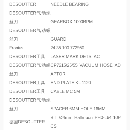
DESOUTTER
NEEDLE BEARING
DESOUTTER气动螺
丝刀
GEARBOX-1000RPM
DESOUTTER气动螺
丝刀
GUARD
Fronius
24.35.100.772950
DESOUTTER工具
LASER MARK DETS. AC
DESOUTTER气动螺
CP7215/25/55 VACUUM HOSE AD
丝刀
APTOR
DESOUTTER工具
END PLATE KL 1120
DESOUTTER工具
CABLE MC 5M
DESOUTTER气动螺
丝刀
SPACER 6MM HOLE 16MM
BIT Ø4mm Halfmoon PH0-L64 10P
德国DESOUTTER
CS