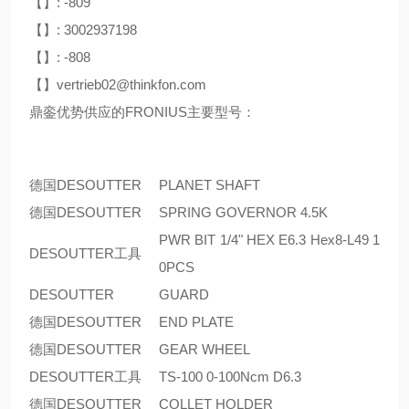
【】: -809
【】: 3002937198
【】: -808
【】vertrieb02@thinkfon.com
鼎銮优势供应的FRONIUS主要型号：
德国DESOUTTER
PLANET SHAFT
德国DESOUTTER
SPRING GOVERNOR 4.5K
PWR BIT 1/4" HEX E6.3 Hex8-L49 1
DESOUTTER工具
0PCS
DESOUTTER
GUARD
德国DESOUTTER
END PLATE
德国DESOUTTER
GEAR WHEEL
DESOUTTER工具
TS-100 0-100Ncm D6.3
德国DESOUTTER
COLLET HOLDER