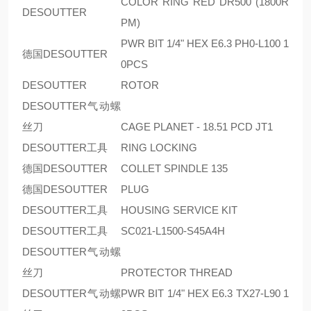
COLOR RING RED DR500 (1800R
DESOUTTER
PM)
PWR BIT 1/4" HEX E6.3 PH0-L100 1
德国DESOUTTER
0PCS
DESOUTTER
ROTOR
DESOUTTER气动螺
丝刀
CAGE PLANET - 18.51 PCD JT1
DESOUTTER工具
RING LOCKING
德国DESOUTTER
COLLET SPINDLE 135
德国DESOUTTER
PLUG
DESOUTTER工具
HOUSING SERVICE KIT
DESOUTTER工具
SC021-L1500-S45A4H
DESOUTTER气动螺
丝刀
PROTECTOR THREAD
DESOUTTER气动螺
PWR BIT 1/4" HEX E6.3 TX27-L90 1