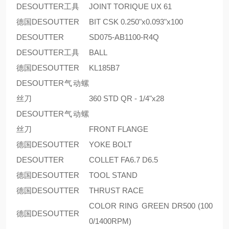
DESOUTTER工具
JOINT TORIQUE UX 61
德国DESOUTTER
BIT CSK 0.250"x0.093"x100
DESOUTTER
SD075-AB1100-R4Q
DESOUTTER工具
BALL
德国DESOUTTER
KL185B7
DESOUTTER气动螺
丝刀
360 STD QR - 1/4"x28
DESOUTTER气动螺
丝刀
FRONT FLANGE
德国DESOUTTER
YOKE BOLT
DESOUTTER
COLLET FA6.7 D6.5
德国DESOUTTER
TOOL STAND
德国DESOUTTER
THRUST RACE
COLOR RING GREEN DR500 (100
德国DESOUTTER
0/1400RPM)