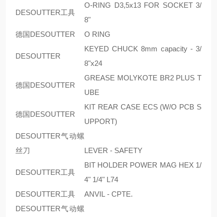
O-RING D3,5x13 FOR SOCKET 3/
DESOUTTER工具
8"
德国DESOUTTER
O RING
KEYED CHUCK 8mm capacity - 3/
DESOUTTER
8"x24
GREASE MOLYKOTE BR2 PLUS T
德国DESOUTTER
UBE
KIT REAR CASE ECS (W/O PCB S
德国DESOUTTER
UPPORT)
DESOUTTER气动螺
丝刀
LEVER - SAFETY
BIT HOLDER POWER MAG HEX 1/
DESOUTTER工具
4" 1/4" L74
DESOUTTER工具
ANVIL - CPTE.
DESOUTTER气动螺