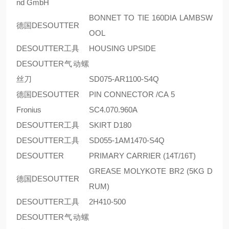
nd GmbH
BONNET TO TIE 160DIA LAMBSW
德国DESOUTTER
OOL
DESOUTTER工具
HOUSING UPSIDE
DESOUTTER气动螺
丝刀
SD075-AR1100-S4Q
德国DESOUTTER
PIN CONNECTOR /CA 5
Fronius
SC4.070.960A
DESOUTTER工具
SKIRT D180
DESOUTTER工具
SD055-1AM1470-S4Q
DESOUTTER
PRIMARY CARRIER (14T/16T)
GREASE MOLYKOTE BR2 (5KG D
德国DESOUTTER
RUM)
DESOUTTER工具
2H410-500
DESOUTTER气动螺