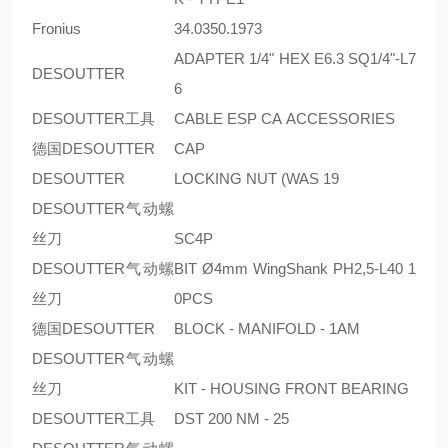
Fronius
34.0350.1973
ADAPTER 1/4" HEX E6.3 SQ1/4"-L7
DESOUTTER
6
DESOUTTER工具
CABLE ESP CA ACCESSORIES
德国DESOUTTER
CAP
DESOUTTER
LOCKING NUT (WAS 19
DESOUTTER气动螺
丝刀
SC4P
DESOUTTER气动螺
BIT Ø4mm WingShank PH2,5-L40 1
丝刀
0PCS
德国DESOUTTER
BLOCK - MANIFOLD - 1AM
DESOUTTER气动螺
丝刀
KIT - HOUSING FRONT BEARING
DESOUTTER工具
DST 200 NM - 25