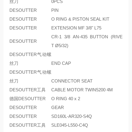
丝刀
0PCS
DESOUTTER
PIN
DESOUTTER
O RING & PISTON SEAL KIT
DESOUTTER
EXTENSION MF 3/8" L75
CR-1 3/8 AN-435 BUTTON (RIVE
DESOUTTER
T Ø5/32)
DESOUTTER气动螺
丝刀
END CAP
DESOUTTER气动螺
丝刀
CONNECTOR SEAT
DESOUTTER工具
CABLE MOTOR TWIN5200 4M
德国DESOUTTER
O RING 40 x 2
DESOUTTER
GEAR
DESOUTTER
SD160L-AR320-S4Q
DESOUTTER工具
SLE045-L550-C4Q