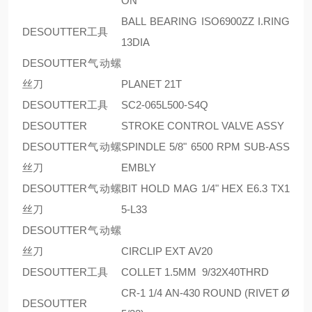
ON
BALL BEARING ISO6900ZZ I.RING
DESOUTTER工具
13DIA
DESOUTTER气动螺
丝刀
PLANET 21T
DESOUTTER工具
SC2-065L500-S4Q
DESOUTTER
STROKE CONTROL VALVE ASSY
DESOUTTER气动螺
SPINDLE 5/8" 6500 RPM SUB-ASS
丝刀
EMBLY
DESOUTTER气动螺
BIT HOLD MAG 1/4" HEX E6.3 TX1
丝刀
5-L33
DESOUTTER气动螺
丝刀
CIRCLIP EXT AV20
DESOUTTER工具
COLLET 1.5MM 9/32X40THRD
CR-1 1/4 AN-430 ROUND (RIVET Ø
DESOUTTER