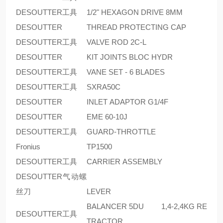
DESOUTTER工具
1/2" HEXAGON DRIVE 8MM
DESOUTTER
THREAD PROTECTING CAP
DESOUTTER工具
VALVE ROD 2C-L
DESOUTTER
KIT JOINTS BLOC HYDR
DESOUTTER工具
VANE SET - 6 BLADES
DESOUTTER工具
SXRA50C
DESOUTTER
INLET ADAPTOR G1/4F
DESOUTTER
EME 60-10J
DESOUTTER工具
GUARD-THROTTLE
Fronius
TP1500
DESOUTTER工具
CARRIER ASSEMBLY
DESOUTTER气动螺
丝刀
LEVER
BALANCER 5DU 1,4-2,4KG RE
DESOUTTER工具
TRACTOR