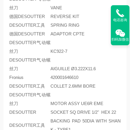
丝刀
VANE
德国DESOUTTER
REVERSE KIT
电话咨询
DESOUTTER工具
SPRING RING
德国DESOUTTER
ADAPTOR CPTE
扫码加微信
DESOUTTER气动螺
丝刀
KC922-7
DESOUTTER气动螺
丝刀
AIGUILLE Ø3.222X11.6
Fronius
420001646610
DESOUTTER工具
COLLET 2.6MM BORE
DESOUTTER气动螺
丝刀
MOTOR ASSY UE6R EME
DESOUTTER
SOCKET SQ DRIVE 1/2" HEX 22
BACKING PAD 50DIA WITH SHAN
DESOUTTER工具
K - TYPE1