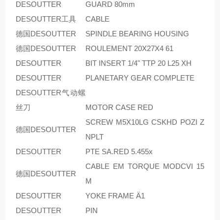
DESOUTTER
GUARD 80mm
DESOUTTER工具
CABLE
德国DESOUTTER
SPINDLE BEARING HOUSING
德国DESOUTTER
ROULEMENT 20X27X4 61
DESOUTTER
BIT INSERT 1/4" TTP 20 L25 XH
DESOUTTER
PLANETARY GEAR COMPLETE
DESOUTTER气动螺
丝刀
MOTOR CASE RED
SCREW M5X10LG CSKHD POZI Z
德国DESOUTTER
NPLT
DESOUTTER
PTE SA.RED 5.455x
CABLE EM TORQUE MODCVI 15
德国DESOUTTER
M
DESOUTTER
YOKE FRAME Ä1
DESOUTTER
PIN