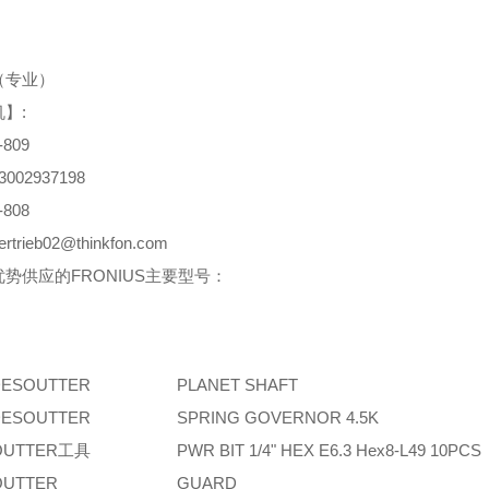
（专业）
】:
-809
3002937198
-808
trieb02@thinkfon.com
势供应的FRONIUS主要型号：
ESOUTTER
PLANET SHAFT
ESOUTTER
SPRING GOVERNOR 4.5K
OUTTER工具
PWR BIT 1/4" HEX E6.3 Hex8-L49 10PCS
OUTTER
GUARD