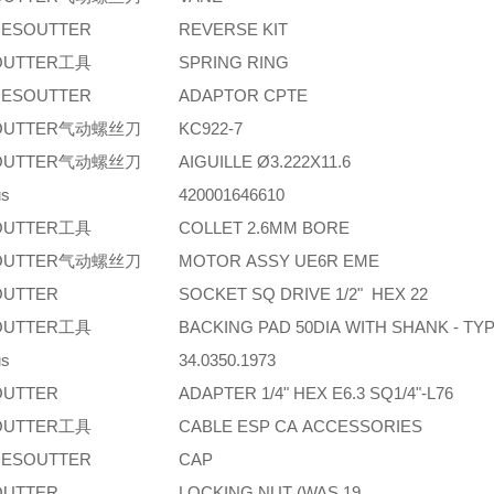
ESOUTTER
REVERSE KIT
OUTTER工具
SPRING RING
ESOUTTER
ADAPTOR CPTE
OUTTER气动螺丝刀
KC922-7
OUTTER气动螺丝刀
AIGUILLE Ø3.222X11.6
us
420001646610
OUTTER工具
COLLET 2.6MM BORE
OUTTER气动螺丝刀
MOTOR ASSY UE6R EME
OUTTER
SOCKET SQ DRIVE 1/2" HEX 22
OUTTER工具
BACKING PAD 50DIA WITH SHANK - TY
us
34.0350.1973
OUTTER
ADAPTER 1/4" HEX E6.3 SQ1/4"-L76
OUTTER工具
CABLE ESP CA ACCESSORIES
ESOUTTER
CAP
OUTTER
LOCKING NUT (WAS 19