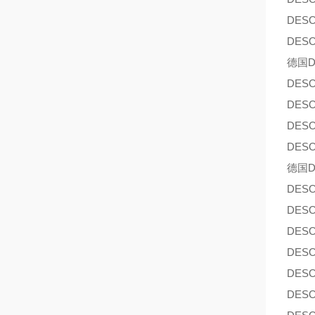
DES
DES
德国D
DES
DES
DES
DES
德国D
DES
DES
DES
DES
DES
DES