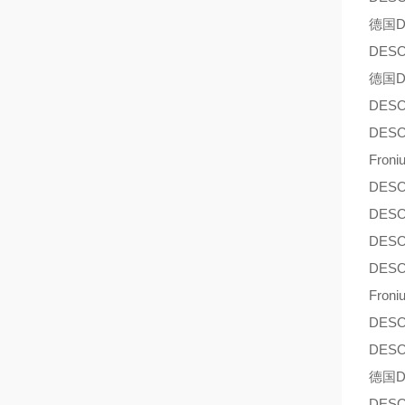
德国D
DES
德国D
DES
DES
Froni
DES
DES
DES
DES
Froni
DES
DES
德国D
DES