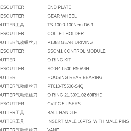
ESOUTTER
END PLATE
ESOUTTER
GEAR WHEEL
OUTTER工具
TS-100 0-100Ncm D6.3
ESOUTTER
COLLET HOLDER
OUTTER气动螺丝刀
P1988 GEAR DRIVING
ESOUTTER
SSCM1 CONTROL MODULE
OUTTER
O RING KIT
ESOUTTER
SC044-L500-R90A4H
OUTTER
HOUSING REAR BEARING
OUTTER气动螺丝刀
PT010-T5500-S4Q
OUTTER气动螺丝刀
O RING 21.33X1.02 60IRHD
ESOUTTER
CVIPC 5 USERS
OUTTER工具
BALL HANDLE
OUTTER工具
INSERT MALE 16PTS WITH MALE PINS
OUTTER气动螺丝刀
VANE