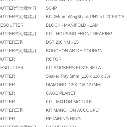
OUTTER气动螺丝刀
SC4P
OUTTER气动螺丝刀
BIT Ø4mm WingShank PH2,5-L40 10PCS
ESOUTTER
BLOCK - MANIFOLD - 1AM
OUTTER气动螺丝刀
KIT - HOUSING FRONT BEARING
OUTTER工具
DST 200 NM - 25
OUTTER气动螺丝刀
BOUCHON AR DE COURON
OUTTER
ROTOR
ESOUTTER
KIT STICKERS ELS15-480-A
OUTTER
Shaker Tray 5mm (110 x 110 x 35)
OUTTER
DIAMOND DISK DIA 127MM
OUTTER
CAGE PLANET
OUTTER
KIT - MOTOR MODULE
OUTTER工具
KIT MANCHON ACCOUPLT
OUTTER
RETAINING RING