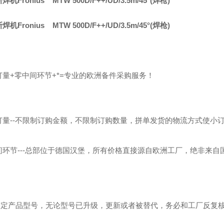
机Fronius MTW 500D/F++/UD/3.5m/45°(焊枪)
机Fronius MTW 500D/F++/UD/3.5m/45°(焊枪)
订量+零中间环节+*=专业的欧洲备件采购服务！
订量--不限制订购金额，不限制订购数量，拼单发货的物流方式使小
间环节---总部位于德国汉堡，所有价格直接源自欧洲工厂，绝非来自
！
---确定产品型号，无论型号已升级，更新或者被替代，务必和工厂反复