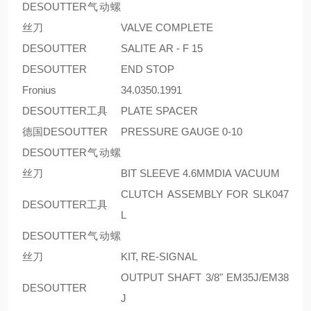
DESOUTTER气动螺
丝刀
VALVE COMPLETE
DESOUTTER
SALITE AR - F 15
DESOUTTER
END STOP
Fronius
34.0350.1991
DESOUTTER工具
PLATE SPACER
德国DESOUTTER
PRESSURE GAUGE 0-10
DESOUTTER气动螺
丝刀
BIT SLEEVE 4.6MMDIA VACUUM
CLUTCH ASSEMBLY FOR SLK047
DESOUTTER工具
L
DESOUTTER气动螺
丝刀
KIT, RE-SIGNAL
OUTPUT SHAFT 3/8" EM35J/EM38
DESOUTTER
J