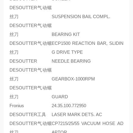
DESOUTTER气动螺
丝刀
SUSPENSION BAIL COMPL.
DESOUTTER气动螺
丝刀
BEARING KIT
DESOUTTER气动螺
ECP1500 REACTION BAR, SLIDIN
丝刀
G DRIVE TYPE
DESOUTTER
NEEDLE BEARING
DESOUTTER气动螺
丝刀
GEARBOX-1000RPM
DESOUTTER气动螺
丝刀
GUARD
Fronius
24.35.100.772950
DESOUTTER工具
LASER MARK DETS. AC
DESOUTTER气动螺
CP7215/25/55 VACUUM HOSE AD
丝刀
APTOR