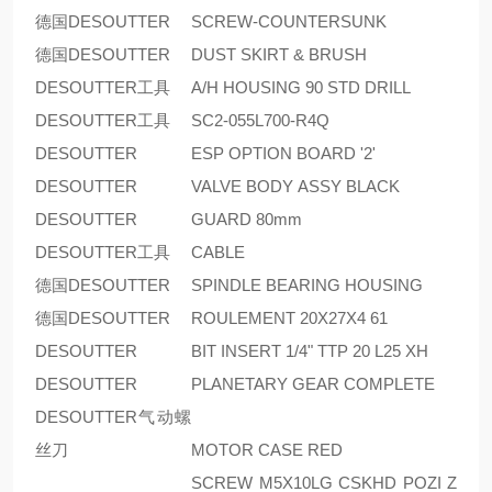
德国DESOUTTER
SCREW-COUNTERSUNK
德国DESOUTTER
DUST SKIRT & BRUSH
DESOUTTER工具
A/H HOUSING 90 STD DRILL
DESOUTTER工具
SC2-055L700-R4Q
DESOUTTER
ESP OPTION BOARD '2'
DESOUTTER
VALVE BODY ASSY BLACK
DESOUTTER
GUARD 80mm
DESOUTTER工具
CABLE
德国DESOUTTER
SPINDLE BEARING HOUSING
德国DESOUTTER
ROULEMENT 20X27X4 61
DESOUTTER
BIT INSERT 1/4" TTP 20 L25 XH
DESOUTTER
PLANETARY GEAR COMPLETE
DESOUTTER气动螺
丝刀
MOTOR CASE RED
SCREW M5X10LG CSKHD POZI Z