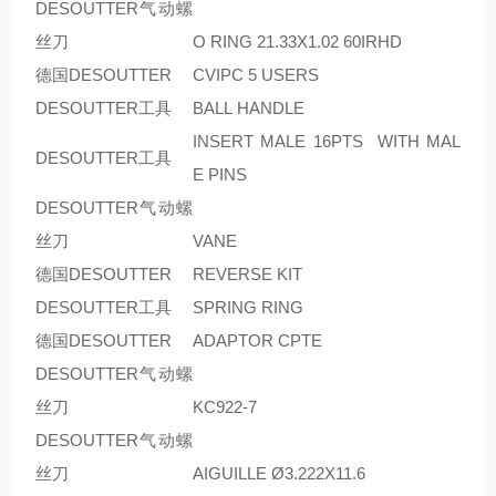
DESOUTTER气动螺
丝刀
O RING 21.33X1.02 60IRHD
德国DESOUTTER
CVIPC 5 USERS
DESOUTTER工具
BALL HANDLE
INSERT MALE 16PTS WITH MAL
DESOUTTER工具
E PINS
DESOUTTER气动螺
丝刀
VANE
德国DESOUTTER
REVERSE KIT
DESOUTTER工具
SPRING RING
德国DESOUTTER
ADAPTOR CPTE
DESOUTTER气动螺
丝刀
KC922-7
DESOUTTER气动螺
丝刀
AIGUILLE Ø3.222X11.6