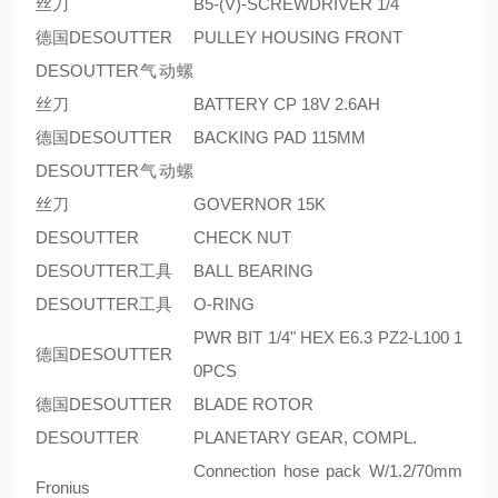
丝刀
B5-(V)-SCREWDRIVER 1/4
德国DESOUTTER
PULLEY HOUSING FRONT
DESOUTTER气动螺
丝刀
BATTERY CP 18V 2.6AH
德国DESOUTTER
BACKING PAD 115MM
DESOUTTER气动螺
丝刀
GOVERNOR 15K
DESOUTTER
CHECK NUT
DESOUTTER工具
BALL BEARING
DESOUTTER工具
O-RING
PWR BIT 1/4" HEX E6.3 PZ2-L100 1
德国DESOUTTER
0PCS
德国DESOUTTER
BLADE ROTOR
DESOUTTER
PLANETARY GEAR, COMPL.
Connection hose pack W/1.2/70mm
Fronius