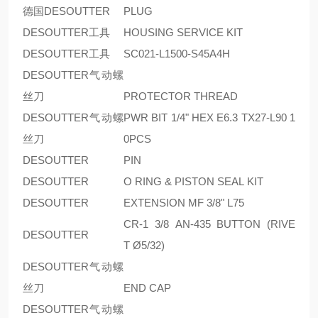
德国DESOUTTER
PLUG
DESOUTTER工具
HOUSING SERVICE KIT
DESOUTTER工具
SC021-L1500-S45A4H
DESOUTTER气动螺
丝刀
PROTECTOR THREAD
DESOUTTER气动螺
PWR BIT 1/4" HEX E6.3 TX27-L90 1
丝刀
0PCS
DESOUTTER
PIN
DESOUTTER
O RING & PISTON SEAL KIT
DESOUTTER
EXTENSION MF 3/8" L75
CR-1 3/8 AN-435 BUTTON (RIVE
DESOUTTER
T Ø5/32)
DESOUTTER气动螺
丝刀
END CAP
DESOUTTER气动螺