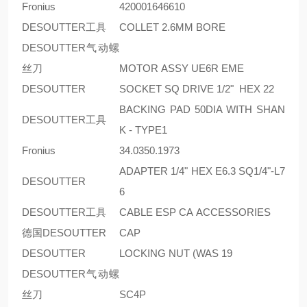
Fronius
420001646610
DESOUTTER工具
COLLET 2.6MM BORE
DESOUTTER气动螺
丝刀
MOTOR ASSY UE6R EME
DESOUTTER
SOCKET SQ DRIVE 1/2" HEX 22
BACKING PAD 50DIA WITH SHAN
DESOUTTER工具
K - TYPE1
Fronius
34.0350.1973
ADAPTER 1/4" HEX E6.3 SQ1/4"-L7
DESOUTTER
6
DESOUTTER工具
CABLE ESP CA ACCESSORIES
德国DESOUTTER
CAP
DESOUTTER
LOCKING NUT (WAS 19
DESOUTTER气动螺
丝刀
SC4P