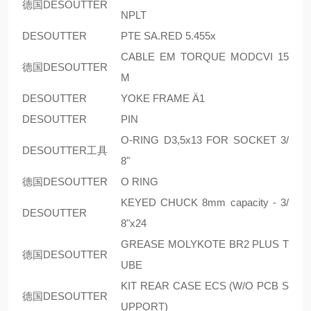
德国DESOUTTER
NPLT
DESOUTTER
PTE SA.RED 5.455x
CABLE EM TORQUE MODCVI 15
德国DESOUTTER
M
DESOUTTER
YOKE FRAME Ä1
DESOUTTER
PIN
O-RING D3,5x13 FOR SOCKET 3/
DESOUTTER工具
8"
德国DESOUTTER
O RING
KEYED CHUCK 8mm capacity - 3/
DESOUTTER
8"x24
GREASE MOLYKOTE BR2 PLUS T
德国DESOUTTER
UBE
KIT REAR CASE ECS (W/O PCB S
德国DESOUTTER
UPPORT)