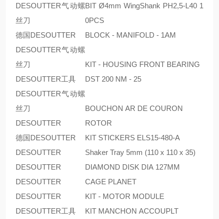
DESOUTTER气动螺
BIT Ø4mm WingShank PH2,5-L40 1
丝刀
0PCS
德国DESOUTTER
BLOCK - MANIFOLD - 1AM
DESOUTTER气动螺
丝刀
KIT - HOUSING FRONT BEARING
DESOUTTER工具
DST 200 NM - 25
DESOUTTER气动螺
丝刀
BOUCHON AR DE COURON
DESOUTTER
ROTOR
德国DESOUTTER
KIT STICKERS ELS15-480-A
DESOUTTER
Shaker Tray 5mm (110 x 110 x 35)
DESOUTTER
DIAMOND DISK DIA 127MM
DESOUTTER
CAGE PLANET
DESOUTTER
KIT - MOTOR MODULE
DESOUTTER工具
KIT MANCHON ACCOUPLT