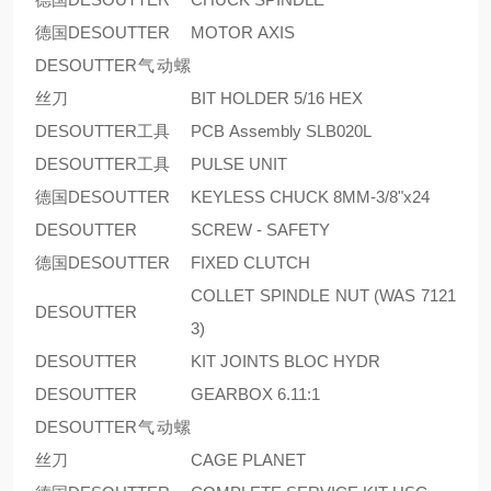
德国DESOUTTER
MOTOR AXIS
DESOUTTER气动螺
丝刀
BIT HOLDER 5/16 HEX
DESOUTTER工具
PCB Assembly SLB020L
DESOUTTER工具
PULSE UNIT
德国DESOUTTER
KEYLESS CHUCK 8MM-3/8"x24
DESOUTTER
SCREW - SAFETY
德国DESOUTTER
FIXED CLUTCH
COLLET SPINDLE NUT (WAS 7121
DESOUTTER
3)
DESOUTTER
KIT JOINTS BLOC HYDR
DESOUTTER
GEARBOX 6.11:1
DESOUTTER气动螺
丝刀
CAGE PLANET