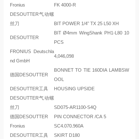
Fronius
FK 4000-R
DESOUTTER气动螺
丝刀
BIT POWER 1/4" TX 25 L50 XH
BIT Ø4mm WingShank PH1-L80 10
DESOUTTER
PCS
FRONIUS Deutschla
4,046,098
nd GmbH
BONNET TO TIE 160DIA LAMBSW
德国DESOUTTER
OOL
DESOUTTER工具
HOUSING UPSIDE
DESOUTTER气动螺
丝刀
SD075-AR1100-S4Q
德国DESOUTTER
PIN CONNECTOR /CA 5
Fronius
SC4.070.960A
DESOUTTER工具
SKIRT D180