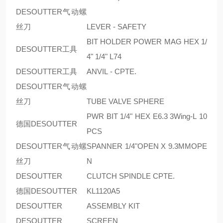
DESOUTTER气动螺
丝刀
LEVER - SAFETY
BIT HOLDER POWER MAG HEX 1/
DESOUTTER工具
4" 1/4" L74
DESOUTTER工具
ANVIL - CPTE.
DESOUTTER气动螺
丝刀
TUBE VALVE SPHERE
PWR BIT 1/4" HEX E6.3 3Wing-L 10
德国DESOUTTER
PCS
DESOUTTER气动螺
SPANNER 1/4"OPEN X 9.3MMOPE
丝刀
N
DESOUTTER
CLUTCH SPINDLE CPTE.
德国DESOUTTER
KL1120A5
DESOUTTER
ASSEMBLY KIT
DESOUTTER
SCREEN