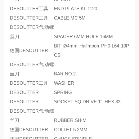
DESOUTTER工具
END PLATE KL 1120
DESOUTTER工具
CABLE MC 5M
DESOUTTER气动螺
丝刀
SPACER 6MM HOLE 16MM
BIT Ø4mm Halfmoon PH0-L64 10P
德国DESOUTTER
CS
DESOUTTER气动螺
丝刀
BAR NO.2
DESOUTTER工具
WASHER
DESOUTTER
SPRING
DESOUTTER
SOCKET SQ DRIVE 1" HEX 33
DESOUTTER气动螺
丝刀
RUBBER SHIM
德国DESOUTTER
COLLET 5.2MM
德国DESOUTTER
CHUCK SPINDLE