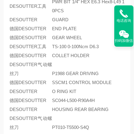
PWR BIT 1/4" HEX E6.3 Hex8-L49 1
DESOUTTER工具
0PCS
DESOUTTER
GUARD
电话咨询
德国DESOUTTER
END PLATE
德国DESOUTTER
GEAR WHEEL
扫码加微信
DESOUTTER工具
TS-100 0-100Ncm D6.3
德国DESOUTTER
COLLET HOLDER
DESOUTTER气动螺
丝刀
P1988 GEAR DRIVING
德国DESOUTTER
SSCM1 CONTROL MODULE
DESOUTTER
O RING KIT
德国DESOUTTER
SC044-L500-R90A4H
DESOUTTER
HOUSING REAR BEARING
DESOUTTER气动螺
丝刀
PT010-T5500-S4Q