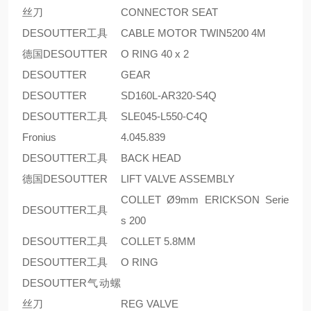
丝刀
CONNECTOR SEAT
DESOUTTER工具
CABLE MOTOR TWIN5200 4M
德国DESOUTTER
O RING 40 x 2
DESOUTTER
GEAR
DESOUTTER
SD160L-AR320-S4Q
DESOUTTER工具
SLE045-L550-C4Q
Fronius
4.045.839
DESOUTTER工具
BACK HEAD
德国DESOUTTER
LIFT VALVE ASSEMBLY
COLLET Ø9mm ERICKSON Serie
DESOUTTER工具
s 200
DESOUTTER工具
COLLET 5.8MM
DESOUTTER工具
O RING
DESOUTTER气动螺
丝刀
REG VALVE