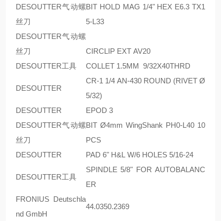
DESOUTTER气动螺
BIT HOLD MAG 1/4" HEX E6.3 TX1
丝刀
5-L33
DESOUTTER气动螺
丝刀
CIRCLIP EXT AV20
DESOUTTER工具
COLLET 1.5MM 9/32X40THRD
CR-1 1/4 AN-430 ROUND (RIVET Ø
DESOUTTER
5/32)
DESOUTTER
EPOD 3
DESOUTTER气动螺
BIT Ø4mm WingShank PH0-L40 10
丝刀
PCS
DESOUTTER
PAD 6" H&L W/6 HOLES 5/16-24
SPINDLE 5/8" FOR AUTOBALANC
DESOUTTER工具
ER
FRONIUS Deutschla
44.0350.2369
nd GmbH