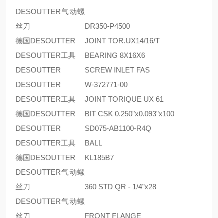
DESOUTTER气动螺
丝刀
DR350-P4500
德国DESOUTTER
JOINT TOR.UX14/16/T
DESOUTTER工具
BEARING 8X16X6
DESOUTTER
SCREW INLET FAS
DESOUTTER
W-372771-00
DESOUTTER工具
JOINT TORIQUE UX 61
德国DESOUTTER
BIT CSK 0.250"x0.093"x100
DESOUTTER
SD075-AB1100-R4Q
DESOUTTER工具
BALL
德国DESOUTTER
KL185B7
DESOUTTER气动螺
丝刀
360 STD QR - 1/4"x28
DESOUTTER气动螺
丝刀
FRONT FLANGE