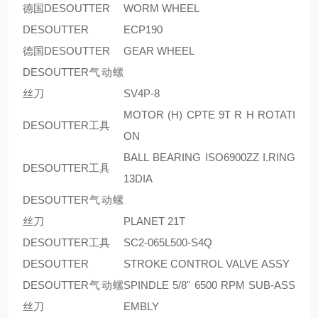
德国DESOUTTER
WORM WHEEL
DESOUTTER
ECP190
德国DESOUTTER
GEAR WHEEL
DESOUTTER气动螺
丝刀
SV4P-8
MOTOR (H) CPTE 9T R H ROTATI
DESOUTTER工具
ON
BALL BEARING ISO6900ZZ I.RING
DESOUTTER工具
13DIA
DESOUTTER气动螺
丝刀
PLANET 21T
DESOUTTER工具
SC2-065L500-S4Q
DESOUTTER
STROKE CONTROL VALVE ASSY
DESOUTTER气动螺
SPINDLE 5/8" 6500 RPM SUB-ASS
丝刀
EMBLY