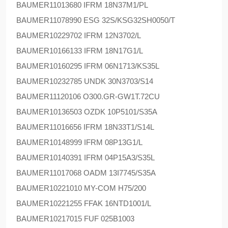
BAUMER
11013680 IFRM 18N37M1/PL
BAUMER
11078990 ESG 32S/KSG32SH0050/T
BAUMER
10229702 IFRM 12N3702/L
BAUMER
10166133 IFRM 18N17G1/L
BAUMER
10160295 IFRM 06N1713/KS35L
BAUMER
10232785 UNDK 30N3703/S14
BAUMER
11120106 O300.GR-GW1T.72CU
BAUMER
10136503 OZDK 10P5101/S35A
BAUMER
11016656 IFRM 18N33T1/S14L
BAUMER
10148999 IFRM 08P13G1/L
BAUMER
10140391 IFRM 04P15A3/S35L
BAUMER
11017068 OADM 13I7745/S35A
BAUMER
10221010 MY-COM H75/200
BAUMER
10221255 FFAK 16NTD1001/L
BAUMER
10217015 FUF 025B1003