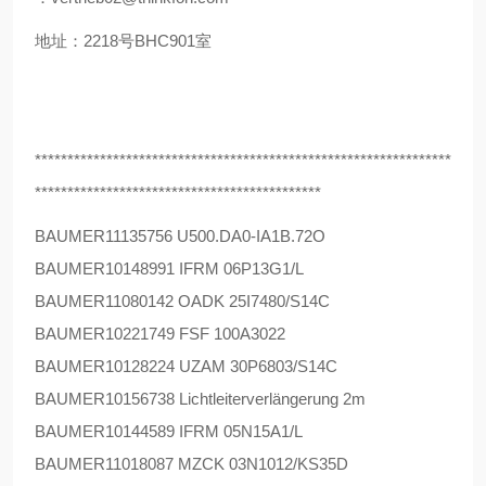
地址：2218号BHC901室
****************************************************************
********************************************
BAUMER
11135756 U500.DA0-IA1B.72O
BAUMER
10148991 IFRM 06P13G1/L
BAUMER
11080142 OADK 25I7480/S14C
BAUMER
10221749 FSF 100A3022
BAUMER
10128224 UZAM 30P6803/S14C
BAUMER
10156738 Lichtleiterverlängerung 2m
BAUMER
10144589 IFRM 05N15A1/L
BAUMER
11018087 MZCK 03N1012/KS35D