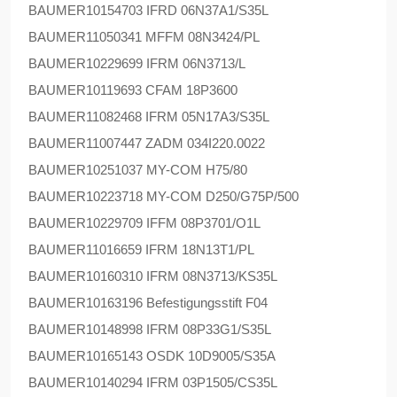
BAUMER
10154703 IFRD 06N37A1/S35L
BAUMER
11050341 MFFM 08N3424/PL
BAUMER
10229699 IFRM 06N3713/L
BAUMER
10119693 CFAM 18P3600
BAUMER
11082468 IFRM 05N17A3/S35L
BAUMER
11007447 ZADM 034I220.0022
BAUMER
10251037 MY-COM H75/80
BAUMER
10223718 MY-COM D250/G75P/500
BAUMER
10229709 IFFM 08P3701/O1L
BAUMER
11016659 IFRM 18N13T1/PL
BAUMER
10160310 IFRM 08N3713/KS35L
BAUMER
10163196 Befestigungsstift F04
BAUMER
10148998 IFRM 08P33G1/S35L
BAUMER
10165143 OSDK 10D9005/S35A
BAUMER
10140294 IFRM 03P1505/CS35L