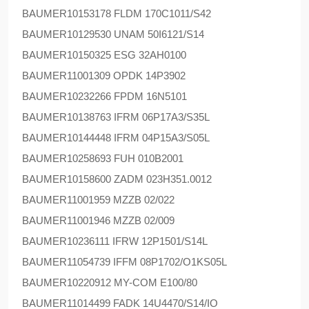
BAUMER
10153178 FLDM 170C1011/S42
BAUMER
10129530 UNAM 50I6121/S14
BAUMER
10150325 ESG 32AH0100
BAUMER
11001309 OPDK 14P3902
BAUMER
10232266 FPDM 16N5101
BAUMER
10138763 IFRM 06P17A3/S35L
BAUMER
10144448 IFRM 04P15A3/S05L
BAUMER
10258693 FUH 010B2001
BAUMER
10158600 ZADM 023H351.0012
BAUMER
11001959 MZZB 02/022
BAUMER
11001946 MZZB 02/009
BAUMER
10236111 IFRW 12P1501/S14L
BAUMER
11054739 IFFM 08P1702/O1KS05L
BAUMER
10220912 MY-COM E100/80
BAUMER
11014499 FADK 14U4470/S14/IO