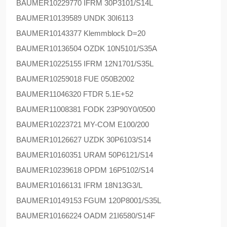
BAUMER
10229770 IFRM 30P3101/S14L
BAUMER
10139589 UNDK 30I6113
BAUMER
10143377 Klemmblock D=20
BAUMER
10136504 OZDK 10N5101/S35A
BAUMER
10225155 IFRM 12N1701/S35L
BAUMER
10259018 FUE 050B2002
BAUMER
11046320 FTDR 5.1E+52
BAUMER
11008381 FODK 23P90Y0/0500
BAUMER
10223721 MY-COM E100/200
BAUMER
10126627 UZDK 30P6103/S14
BAUMER
10160351 URAM 50P6121/S14
BAUMER
10239618 OPDM 16P5102/S14
BAUMER
10166131 IFRM 18N13G3/L
BAUMER
10149153 FGUM 120P8001/S35L
BAUMER
10166224 OADM 21I6580/S14F