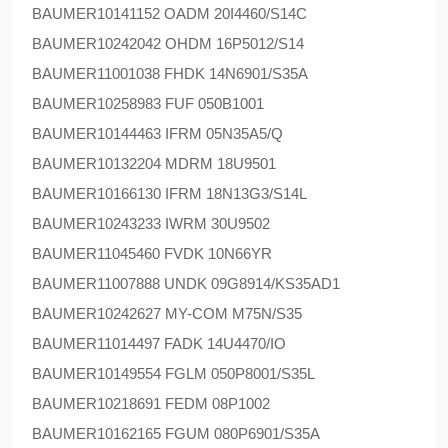
BAUMER
10141152 OADM 20I4460/S14C
BAUMER
10242042 OHDM 16P5012/S14
BAUMER
11001038 FHDK 14N6901/S35A
BAUMER
10258983 FUF 050B1001
BAUMER
10144463 IFRM 05N35A5/Q
BAUMER
10132204 MDRM 18U9501
BAUMER
10166130 IFRM 18N13G3/S14L
BAUMER
10243233 IWRM 30U9502
BAUMER
11045460 FVDK 10N66YR
BAUMER
11007888 UNDK 09G8914/KS35AD1
BAUMER
10242627 MY-COM M75N/S35
BAUMER
11014497 FADK 14U4470/IO
BAUMER
10149554 FGLM 050P8001/S35L
BAUMER
10218691 FEDM 08P1002
BAUMER
10162165 FGUM 080P6901/S35A