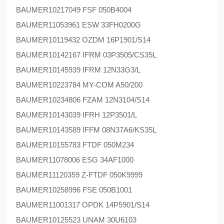
BAUMER
10217049 FSF 050B4004
BAUMER
11053961 ESW 33FH0200G
BAUMER
10119432 OZDM 16P1901/S14
BAUMER
10142167 IFRM 03P3505/CS35L
BAUMER
10145939 IFRM 12N33G3/L
BAUMER
10223784 MY-COM A50/200
BAUMER
10234806 FZAM 12N3104/S14
BAUMER
10143039 IFRH 12P3501/L
BAUMER
10143589 IFFM 08N37A6/KS35L
BAUMER
10155783 FTDF 050M234
BAUMER
11078006 ESG 34AF1000
BAUMER
11120359 Z-FTDF 050K9999
BAUMER
10258996 FSE 050B1001
BAUMER
11001317 OPDK 14P5901/S14
BAUMER
10125523 UNAM 30U6103