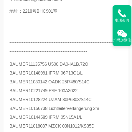
地址：2218号BHC901室
电话咨询
扫码加微信
****************************************************************
********************************************
BAUMER
11135756 U500.DA0-IA1B.72O
BAUMER
10148991 IFRM 06P13G1/L
BAUMER
11080142 OADK 25I7480/S14C
BAUMER
10221749 FSF 100A3022
BAUMER
10128224 UZAM 30P6803/S14C
BAUMER
10156738 Lichtleiterverlängerung 2m
BAUMER
10144589 IFRM 05N15A1/L
BAUMER
11018087 MZCK 03N1012/KS35D