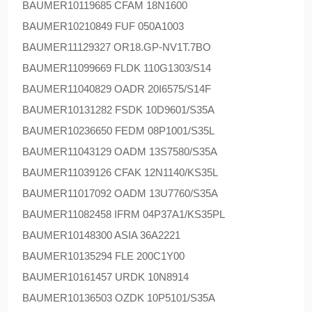
BAUMER
10119685 CFAM 18N1600
BAUMER
10210849 FUF 050A1003
BAUMER
11129327 OR18.GP-NV1T.7BO
BAUMER
11099669 FLDK 110G1303/S14
BAUMER
11040829 OADR 20I6575/S14F
BAUMER
10131282 FSDK 10D9601/S35A
BAUMER
10236650 FEDM 08P1001/S35L
BAUMER
11043129 OADM 13S7580/S35A
BAUMER
11039126 CFAK 12N1140/KS35L
BAUMER
11017092 OADM 13U7760/S35A
BAUMER
11082458 IFRM 04P37A1/KS35PL
BAUMER
10148300 ASIA 36A2221
BAUMER
10135294 FLE 200C1Y00
BAUMER
10161457 URDK 10N8914
BAUMER
10136503 OZDK 10P5101/S35A