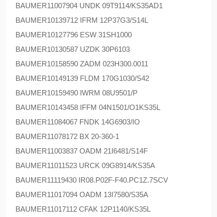
BAUMER
11007904 UNDK 09T9114/KS35AD1
BAUMER
10139712 IFRM 12P37G3/S14L
BAUMER
10127796 ESW 31SH1000
BAUMER
10130587 UZDK 30P6103
BAUMER
10158590 ZADM 023H300.0011
BAUMER
10149139 FLDM 170G1030/S42
BAUMER
10159490 IWRM 08U9501/P
BAUMER
10143458 IFFM 04N1501/O1KS35L
BAUMER
11084067 FNDK 14G6903/IO
BAUMER
11078172 BX 20-360-1
BAUMER
11003837 OADM 21I6481/S14F
BAUMER
11011523 URCK 09G8914/KS35A
BAUMER
11119430 IR08.P02F-F40.PC1Z.7SCV
BAUMER
11017094 OADM 13I7580/S35A
BAUMER
11017112 CFAK 12P1140/KS35L