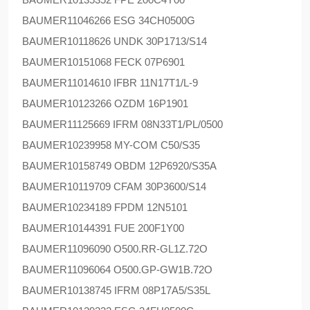
BAUMER
11046266 ESG 34CH0500G
BAUMER
10118626 UNDK 30P1713/S14
BAUMER
10151068 FECK 07P6901
BAUMER
11014610 IFBR 11N17T1/L-9
BAUMER
10123266 OZDM 16P1901
BAUMER
11125669 IFRM 08N33T1/PL/0500
BAUMER
10239958 MY-COM C50/S35
BAUMER
10158749 OBDM 12P6920/S35A
BAUMER
10119709 CFAM 30P3600/S14
BAUMER
10234189 FPDM 12N5101
BAUMER
10144391 FUE 200F1Y00
BAUMER
11096090 O500.RR-GL1Z.72O
BAUMER
11096064 O500.GP-GW1B.72O
BAUMER
10138745 IFRM 08P17A5/S35L