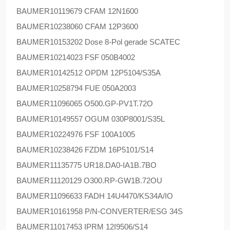
BAUMER
10119679 CFAM 12N1600
BAUMER
10238060 CFAM 12P3600
BAUMER
10153202 Dose 8-Pol gerade SCATEC
BAUMER
10214023 FSF 050B4002
BAUMER
10142512 OPDM 12P5104/S35A
BAUMER
10258794 FUE 050A2003
BAUMER
11096065 O500.GP-PV1T.72O
BAUMER
10149557 OGUM 030P8001/S35L
BAUMER
10224976 FSF 100A1005
BAUMER
10238426 FZDM 16P5101/S14
BAUMER
11135775 UR18.DA0-IA1B.7BO
BAUMER
11120129 O300.RP-GW1B.72OU
BAUMER
11096633 FADH 14U4470/KS34A/IO
BAUMER
10161958 P/N-CONVERTER/ESG 34S
BAUMER
11017453 IPRM 12I9506/S14