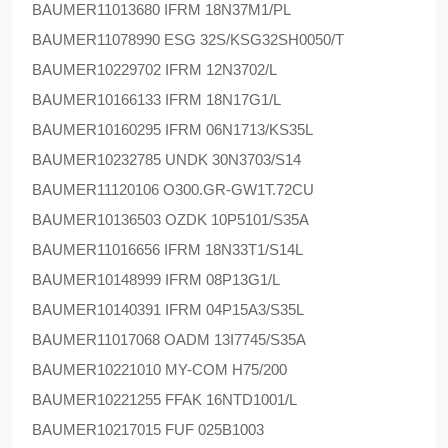
BAUMER
11013680 IFRM 18N37M1/PL
BAUMER
11078990 ESG 32S/KSG32SH0050/T
BAUMER
10229702 IFRM 12N3702/L
BAUMER
10166133 IFRM 18N17G1/L
BAUMER
10160295 IFRM 06N1713/KS35L
BAUMER
10232785 UNDK 30N3703/S14
BAUMER
11120106 O300.GR-GW1T.72CU
BAUMER
10136503 OZDK 10P5101/S35A
BAUMER
11016656 IFRM 18N33T1/S14L
BAUMER
10148999 IFRM 08P13G1/L
BAUMER
10140391 IFRM 04P15A3/S35L
BAUMER
11017068 OADM 13I7745/S35A
BAUMER
10221010 MY-COM H75/200
BAUMER
10221255 FFAK 16NTD1001/L
BAUMER
10217015 FUF 025B1003