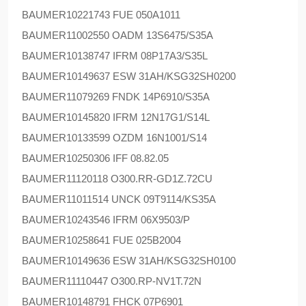
BAUMER
10221743 FUE 050A1011
BAUMER
11002550 OADM 13S6475/S35A
BAUMER
10138747 IFRM 08P17A3/S35L
BAUMER
10149637 ESW 31AH/KSG32SH0200
BAUMER
11079269 FNDK 14P6910/S35A
BAUMER
10145820 IFRM 12N17G1/S14L
BAUMER
10133599 OZDM 16N1001/S14
BAUMER
10250306 IFF 08.82.05
BAUMER
11120118 O300.RR-GD1Z.72CU
BAUMER
11011514 UNCK 09T9114/KS35A
BAUMER
10243546 IFRM 06X9503/P
BAUMER
10258641 FUE 025B2004
BAUMER
10149636 ESW 31AH/KSG32SH0100
BAUMER
11110447 O300.RP-NV1T.72N
BAUMER
10148791 FHCK 07P6901