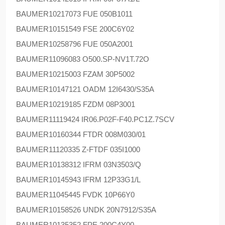
BAUMER
10217073 FUE 050B1011
BAUMER
10151549 FSE 200C6Y02
BAUMER
10258796 FUE 050A2001
BAUMER
11096083 O500.SP-NV1T.72O
BAUMER
10215003 FZAM 30P5002
BAUMER
10147121 OADM 12I6430/S35A
BAUMER
10219185 FZDM 08P3001
BAUMER
11119424 IR06.P02F-F40.PC1Z.7SCV
BAUMER
10160344 FTDR 008M030/01
BAUMER
11120335 Z-FTDF 035I1000
BAUMER
10138312 IFRM 03N3503/Q
BAUMER
10145943 IFRM 12P33G1/L
BAUMER
11045445 FVDK 10P66Y0
BAUMER
10158526 UNDK 20N7912/S35A
BAUMER
10135352 FPE 200C4Y00