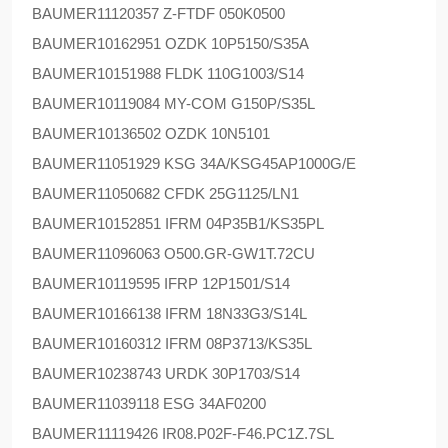
BAUMER
11120357 Z-FTDF 050K0500
BAUMER
10162951 OZDK 10P5150/S35A
BAUMER
10151988 FLDK 110G1003/S14
BAUMER
10119084 MY-COM G150P/S35L
BAUMER
10136502 OZDK 10N5101
BAUMER
11051929 KSG 34A/KSG45AP1000G/E
BAUMER
11050682 CFDK 25G1125/LN1
BAUMER
10152851 IFRM 04P35B1/KS35PL
BAUMER
11096063 O500.GR-GW1T.72CU
BAUMER
10119595 IFRP 12P1501/S14
BAUMER
10166138 IFRM 18N33G3/S14L
BAUMER
10160312 IFRM 08P3713/KS35L
BAUMER
10238743 URDK 30P1703/S14
BAUMER
11039118 ESG 34AF0200
BAUMER
11119426 IR08.P02F-F46.PC1Z.7SL