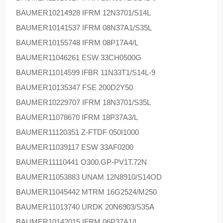
BAUMER
10214928 IFRM 12N3701/S14L
BAUMER
10141537 IFRM 08N37A1/S35L
BAUMER
10155748 IFRM 08P17A4/L
BAUMER
11046261 ESW 33CH0500G
BAUMER
11014599 IFBR 11N33T1/S14L-9
BAUMER
10135347 FSE 200D2Y50
BAUMER
10229707 IFRM 18N3701/S35L
BAUMER
11078670 IFRM 18P37A3/L
BAUMER
11120351 Z-FTDF 050I1000
BAUMER
11039117 ESW 33AF0200
BAUMER
11110441 O300.GP-PV1T.72N
BAUMER
11053883 UNAM 12N8910/S14OD
BAUMER
11045442 MTRM 16G2524/M250
BAUMER
11013740 URDK 20N6903/S35A
BAUMER
10142015 IFRM 06P37A1/L