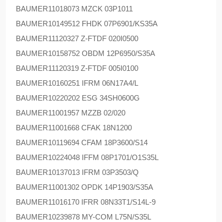
BAUMER
11018073 MZCK 03P1011
BAUMER
10149512 FHDK 07P6901/KS35A
BAUMER
11120327 Z-FTDF 020I0500
BAUMER
10158752 OBDM 12P6950/S35A
BAUMER
11120319 Z-FTDF 005I0100
BAUMER
10160251 IFRM 06N17A4/L
BAUMER
10220202 ESG 34SH0600G
BAUMER
11001957 MZZB 02/020
BAUMER
11001668 CFAK 18N1200
BAUMER
10119694 CFAM 18P3600/S14
BAUMER
10224048 IFFM 08P1701/O1S35L
BAUMER
10137013 IFRM 03P3503/Q
BAUMER
11001302 OPDK 14P1903/S35A
BAUMER
11016170 IFRR 08N33T1/S14L-9
BAUMER
10239878 MY-COM L75N/S35L