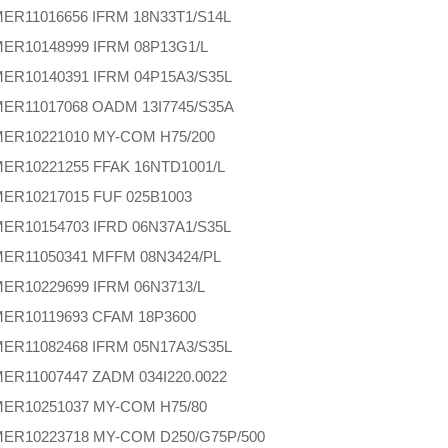
MER
11016656 IFRM 18N33T1/S14L
MER
10148999 IFRM 08P13G1/L
MER
10140391 IFRM 04P15A3/S35L
MER
11017068 OADM 13I7745/S35A
MER
10221010 MY-COM H75/200
MER
10221255 FFAK 16NTD1001/L
MER
10217015 FUF 025B1003
MER
10154703 IFRD 06N37A1/S35L
MER
11050341 MFFM 08N3424/PL
MER
10229699 IFRM 06N3713/L
MER
10119693 CFAM 18P3600
MER
11082468 IFRM 05N17A3/S35L
MER
11007447 ZADM 034I220.0022
MER
10251037 MY-COM H75/80
MER
10223718 MY-COM D250/G75P/500