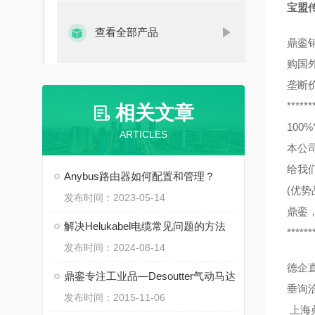
宝盟传感
查看全部产品
鼎銮
购国
垄断
******
相关文章
10
ARTICLES
本公
给我
Anybus路由器如何配置和管理？
(优势
发布时间：2023-05-14
鼎銮
解决Helukabel电缆常见问题的方法
******
发布时间：2024-08-14
德企
鼎銮专注工业品—Desoutter气动马达
垂询
发布时间：2015-11-06
上海