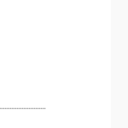
***************************