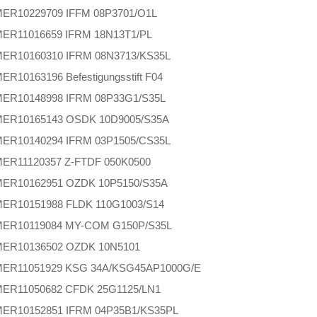
MER
10229709 IFFM 08P3701/O1L
MER
11016659 IFRM 18N13T1/PL
MER
10160310 IFRM 08N3713/KS35L
MER
10163196 Befestigungsstift F04
MER
10148998 IFRM 08P33G1/S35L
MER
10165143 OSDK 10D9005/S35A
MER
10140294 IFRM 03P1505/CS35L
MER
11120357 Z-FTDF 050K0500
MER
10162951 OZDK 10P5150/S35A
MER
10151988 FLDK 110G1003/S14
MER
10119084 MY-COM G150P/S35L
MER
10136502 OZDK 10N5101
MER
11051929 KSG 34A/KSG45AP1000G/E
MER
11050682 CFDK 25G1125/LN1
MER
10152851 IFRM 04P35B1/KS35PL