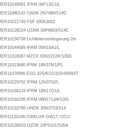
MER
10148991 IFRM 06P13G1/L
MER
11080142 OADK 25I7480/S14C
MER
10221749 FSF 100A3022
MER
10128224 UZAM 30P6803/S14C
MER
10156738 Lichtleiterverlängerung 2m
MER
10144589 IFRM 05N15A1/L
MER
11018087 MZCK 03N1012/KS35D
MER
11013680 IFRM 18N37M1/PL
MER
11078990 ESG 32S/KSG32SH0050/T
MER
10229702 IFRM 12N3702/L
MER
10166133 IFRM 18N17G1/L
MER
10160295 IFRM 06N1713/KS35L
MER
10232785 UNDK 30N3703/S14
MER
11120106 O300.GR-GW1T.72CU
MER
10136503 OZDK 10P5101/S35A