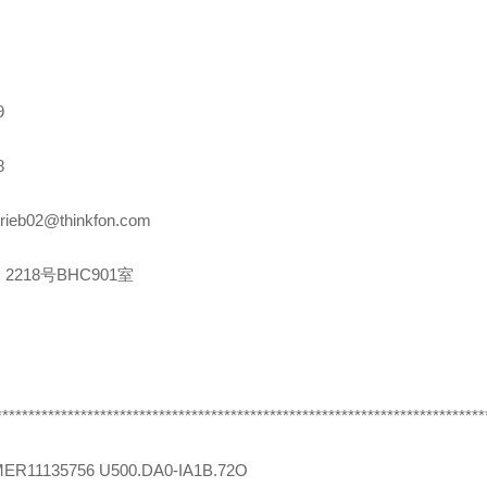
9
8
rieb02@thinkfon.com
2218号BHC901室
***************************************************************************
MER
11135756 U500.DA0-IA1B.72O