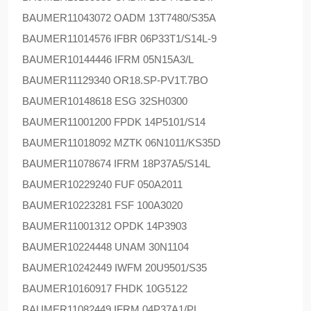
BAUMER
11043072 OADM 13T7480/S35A
BAUMER
11014576 IFBR 06P33T1/S14L-9
BAUMER
10144446 IFRM 05N15A3/L
BAUMER
11129340 OR18.SP-PV1T.7BO
BAUMER
10148618 ESG 32SH0300
BAUMER
11001200 FPDK 14P5101/S14
BAUMER
11018092 MZTK 06N1011/KS35D
BAUMER
11078674 IFRM 18P37A5/S14L
BAUMER
10229240 FUF 050A2011
BAUMER
10223281 FSF 100A3020
BAUMER
11001312 OPDK 14P3903
BAUMER
10224448 UNAM 30N1104
BAUMER
10242449 IWFM 20U9501/S35
BAUMER
10160917 FHDK 10G5122
BAUMER
11082449 IFRM 04P37A1/PL