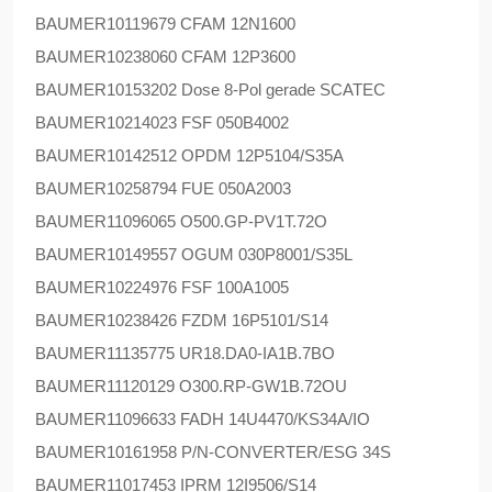
BAUMER
10119679 CFAM 12N1600
BAUMER
10238060 CFAM 12P3600
BAUMER
10153202 Dose 8-Pol gerade SCATEC
BAUMER
10214023 FSF 050B4002
BAUMER
10142512 OPDM 12P5104/S35A
BAUMER
10258794 FUE 050A2003
BAUMER
11096065 O500.GP-PV1T.72O
BAUMER
10149557 OGUM 030P8001/S35L
BAUMER
10224976 FSF 100A1005
BAUMER
10238426 FZDM 16P5101/S14
BAUMER
11135775 UR18.DA0-IA1B.7BO
BAUMER
11120129 O300.RP-GW1B.72OU
BAUMER
11096633 FADH 14U4470/KS34A/IO
BAUMER
10161958 P/N-CONVERTER/ESG 34S
BAUMER
11017453 IPRM 12I9506/S14