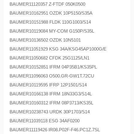
BAUMER
11120357 Z-FTDF 050K0500
BAUMER
10162951 OZDK 10P5150/S35A
BAUMER
10151988 FLDK 110G1003/S14
BAUMER
10119084 MY-COM G150P/S35L
BAUMER
10136502 OZDK 10N5101
BAUMER
11051929 KSG 34A/KSG45AP1000G/E
BAUMER
11050682 CFDK 25G1125/LN1
BAUMER
10152851 IFRM 04P35B1/KS35PL
BAUMER
11096063 O500.GR-GW1T.72CU
BAUMER
10119595 IFRP 12P1501/S14
BAUMER
10166138 IFRM 18N33G3/S14L
BAUMER
10160312 IFRM 08P3713/KS35L
BAUMER
10238743 URDK 30P1703/S14
BAUMER
11039118 ESG 34AF0200
BAUMER
11119426 IR08.P02F-F46.PC1Z.7SL