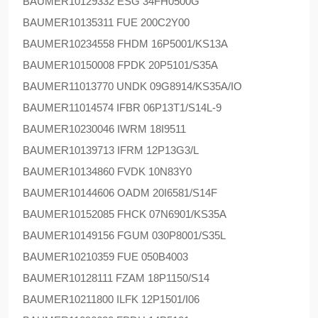
BAUMER
10129332 ESG 34FH0500G
BAUMER
10135311 FUE 200C2Y00
BAUMER
10234558 FHDM 16P5001/KS13A
BAUMER
10150008 FPDK 20P5101/S35A
BAUMER
11013770 UNDK 09G8914/KS35A/IO
BAUMER
11014574 IFBR 06P13T1/S14L-9
BAUMER
10230046 IWRM 18I9511
BAUMER
10139713 IFRM 12P13G3/L
BAUMER
10134860 FVDK 10N83Y0
BAUMER
10144606 OADM 20I6581/S14F
BAUMER
10152085 FHCK 07N6901/KS35A
BAUMER
10149156 FGUM 030P8001/S35L
BAUMER
10210359 FUE 050B4003
BAUMER
10128111 FZAM 18P1150/S14
BAUMER
10211800 ILFK 12P1501/I06