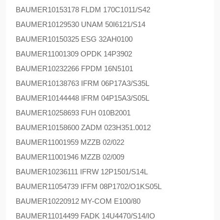
BAUMER
10153178 FLDM 170C1011/S42
BAUMER
10129530 UNAM 50I6121/S14
BAUMER
10150325 ESG 32AH0100
BAUMER
11001309 OPDK 14P3902
BAUMER
10232266 FPDM 16N5101
BAUMER
10138763 IFRM 06P17A3/S35L
BAUMER
10144448 IFRM 04P15A3/S05L
BAUMER
10258693 FUH 010B2001
BAUMER
10158600 ZADM 023H351.0012
BAUMER
11001959 MZZB 02/022
BAUMER
11001946 MZZB 02/009
BAUMER
10236111 IFRW 12P1501/S14L
BAUMER
11054739 IFFM 08P1702/O1KS05L
BAUMER
10220912 MY-COM E100/80
BAUMER
11014499 FADK 14U4470/S14/IO