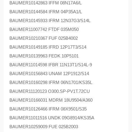
BAUMER
10142863 IFFM 08N17A6/L
BAUMER
10144584 IFRM 04P35A1/L
BAUMER
10145933 IFRM 12N37G3/S14L
BAUMER
11007742 FTDF 035M050
BAUMER
10210367 FUF 025B4002
BAUMER
10149185 IFRD 12P17T3/S14
BAUMER
10139963 FEDK 10P5101
BAUMER
11014598 IFBR 11N13T1/S14L-9
BAUMER
10156843 UNAM 12P1912/S14
BAUMER
10160298 IFRM 06N1701/KS35L
BAUMER
11120123 O300.SP-PV1T.72CU
BAUMER
10166031 MDRM 18U9504/A360
BAUMER
10126466 IFRM 08X9501/S35
BAUMER
11011516 UNDK 09G8914/KS35A
BAUMER
10259009 FUE 025B2003