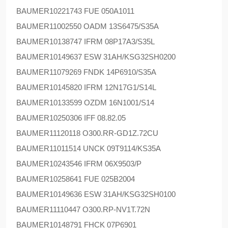
BAUMER
10221743 FUE 050A1011
BAUMER
11002550 OADM 13S6475/S35A
BAUMER
10138747 IFRM 08P17A3/S35L
BAUMER
10149637 ESW 31AH/KSG32SH0200
BAUMER
11079269 FNDK 14P6910/S35A
BAUMER
10145820 IFRM 12N17G1/S14L
BAUMER
10133599 OZDM 16N1001/S14
BAUMER
10250306 IFF 08.82.05
BAUMER
11120118 O300.RR-GD1Z.72CU
BAUMER
11011514 UNCK 09T9114/KS35A
BAUMER
10243546 IFRM 06X9503/P
BAUMER
10258641 FUE 025B2004
BAUMER
10149636 ESW 31AH/KSG32SH0100
BAUMER
11110447 O300.RP-NV1T.72N
BAUMER
10148791 FHCK 07P6901