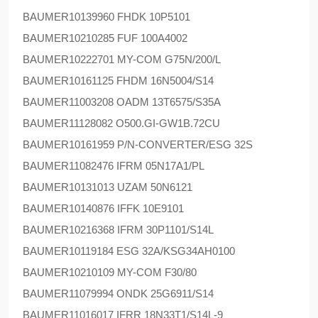
BAUMER
10139960 FHDK 10P5101
BAUMER
10210285 FUF 100A4002
BAUMER
10222701 MY-COM G75N/200/L
BAUMER
10161125 FHDM 16N5004/S14
BAUMER
11003208 OADM 13T6575/S35A
BAUMER
11128082 O500.GI-GW1B.72CU
BAUMER
10161959 P/N-CONVERTER/ESG 32S
BAUMER
11082476 IFRM 05N17A1/PL
BAUMER
10131013 UZAM 50N6121
BAUMER
10140876 IFFK 10E9101
BAUMER
10216368 IFRM 30P1101/S14L
BAUMER
10119184 ESG 32A/KSG34AH0100
BAUMER
10210109 MY-COM F30/80
BAUMER
11079994 ONDK 25G6911/S14
BAUMER
11016017 IFRR 18N33T1/S14L-9