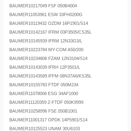
BAUMER
10217049 FSF 050B4004
BAUMER
11053961 ESW 33FH0200G
BAUMER
10119432 OZDM 16P1901/S14
BAUMER
10142167 IFRM 03P3505/CS35L
BAUMER
10145939 IFRM 12N33G3/L
BAUMER
10223784 MY-COM A50/200
BAUMER
10234806 FZAM 12N3104/S14
BAUMER
10143039 IFRH 12P3501/L
BAUMER
10143589 IFFM 08N37A6/KS35L
BAUMER
10155783 FTDF 050M234
BAUMER
11078006 ESG 34AF1000
BAUMER
11120359 Z-FTDF 050K9999
BAUMER
10258996 FSE 050B1001
BAUMER
11001317 OPDK 14P5901/S14
BAUMER
10125523 UNAM 30U6103