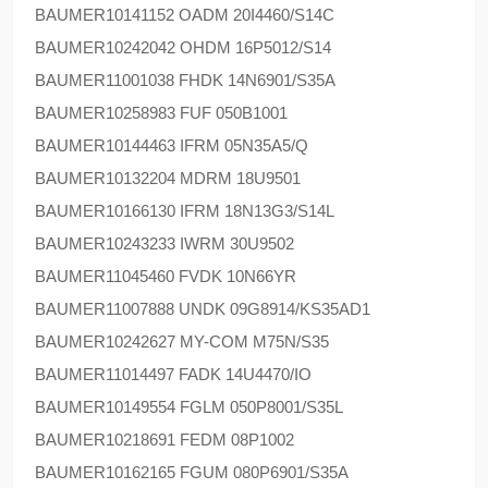
BAUMER
10141152 OADM 20I4460/S14C
BAUMER
10242042 OHDM 16P5012/S14
BAUMER
11001038 FHDK 14N6901/S35A
BAUMER
10258983 FUF 050B1001
BAUMER
10144463 IFRM 05N35A5/Q
BAUMER
10132204 MDRM 18U9501
BAUMER
10166130 IFRM 18N13G3/S14L
BAUMER
10243233 IWRM 30U9502
BAUMER
11045460 FVDK 10N66YR
BAUMER
11007888 UNDK 09G8914/KS35AD1
BAUMER
10242627 MY-COM M75N/S35
BAUMER
11014497 FADK 14U4470/IO
BAUMER
10149554 FGLM 050P8001/S35L
BAUMER
10218691 FEDM 08P1002
BAUMER
10162165 FGUM 080P6901/S35A