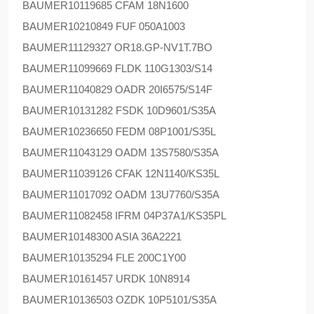
BAUMER
10119685 CFAM 18N1600
BAUMER
10210849 FUF 050A1003
BAUMER
11129327 OR18.GP-NV1T.7BO
BAUMER
11099669 FLDK 110G1303/S14
BAUMER
11040829 OADR 20I6575/S14F
BAUMER
10131282 FSDK 10D9601/S35A
BAUMER
10236650 FEDM 08P1001/S35L
BAUMER
11043129 OADM 13S7580/S35A
BAUMER
11039126 CFAK 12N1140/KS35L
BAUMER
11017092 OADM 13U7760/S35A
BAUMER
11082458 IFRM 04P37A1/KS35PL
BAUMER
10148300 ASIA 36A2221
BAUMER
10135294 FLE 200C1Y00
BAUMER
10161457 URDK 10N8914
BAUMER
10136503 OZDK 10P5101/S35A