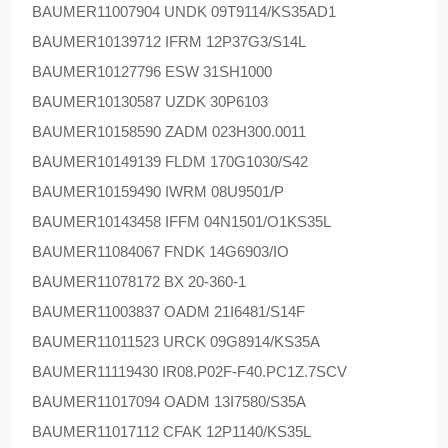
BAUMER
11007904 UNDK 09T9114/KS35AD1
BAUMER
10139712 IFRM 12P37G3/S14L
BAUMER
10127796 ESW 31SH1000
BAUMER
10130587 UZDK 30P6103
BAUMER
10158590 ZADM 023H300.0011
BAUMER
10149139 FLDM 170G1030/S42
BAUMER
10159490 IWRM 08U9501/P
BAUMER
10143458 IFFM 04N1501/O1KS35L
BAUMER
11084067 FNDK 14G6903/IO
BAUMER
11078172 BX 20-360-1
BAUMER
11003837 OADM 21I6481/S14F
BAUMER
11011523 URCK 09G8914/KS35A
BAUMER
11119430 IR08.P02F-F40.PC1Z.7SCV
BAUMER
11017094 OADM 13I7580/S35A
BAUMER
11017112 CFAK 12P1140/KS35L