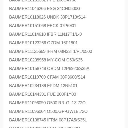
BAUMER
11046266 ESG 34CH0500G
BAUMER
10118626 UNDK 30P1713/S14
BAUMER
10151068 FECK 07P6901
BAUMER
11014610 IFBR 11N17T1/L-9
BAUMER
10123266 OZDM 16P1901
BAUMER
11125669 IFRM 08N33T1/PL/0500
BAUMER
10239958 MY-COM C50/S35
BAUMER
10158749 OBDM 12P6920/S35A
BAUMER
10119709 CFAM 30P3600/S14
BAUMER
10234189 FPDM 12N5101
BAUMER
10144391 FUE 200F1Y00
BAUMER
11096090 O500.RR-GL1Z.72O
BAUMER
11096064 O500.GP-GW1B.72O
BAUMER
10138745 IFRM 08P17A5/S35L