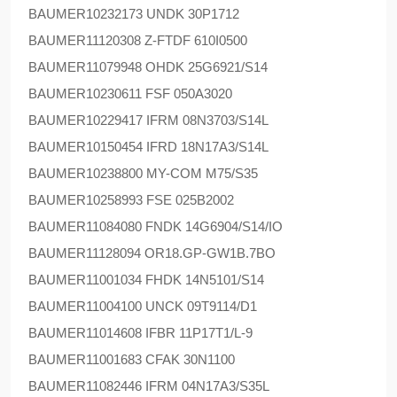
BAUMER
10232173 UNDK 30P1712
BAUMER
11120308 Z-FTDF 610I0500
BAUMER
11079948 OHDK 25G6921/S14
BAUMER
10230611 FSF 050A3020
BAUMER
10229417 IFRM 08N3703/S14L
BAUMER
10150454 IFRD 18N17A3/S14L
BAUMER
10238800 MY-COM M75/S35
BAUMER
10258993 FSE 025B2002
BAUMER
11084080 FNDK 14G6904/S14/IO
BAUMER
11128094 OR18.GP-GW1B.7BO
BAUMER
11001034 FHDK 14N5101/S14
BAUMER
11004100 UNCK 09T9114/D1
BAUMER
11014608 IFBR 11P17T1/L-9
BAUMER
11001683 CFAK 30N1100
BAUMER
11082446 IFRM 04N17A3/S35L