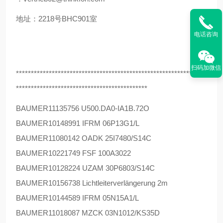
地址：2218号BHC901室
电话咨询
扫码加微信
****************************************************************
********************************************
BAUMER
11135756 U500.DA0-IA1B.72O
BAUMER
10148991 IFRM 06P13G1/L
BAUMER
11080142 OADK 25I7480/S14C
BAUMER
10221749 FSF 100A3022
BAUMER
10128224 UZAM 30P6803/S14C
BAUMER
10156738 Lichtleiterverlängerung 2m
BAUMER
10144589 IFRM 05N15A1/L
BAUMER
11018087 MZCK 03N1012/KS35D