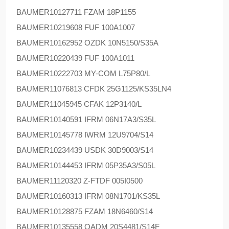
BAUMER
10127711 FZAM 18P1155
BAUMER
10219608 FUF 100A1007
BAUMER
10162952 OZDK 10N5150/S35A
BAUMER
10220439 FUF 100A1011
BAUMER
10222703 MY-COM L75P80/L
BAUMER
11076813 CFDK 25G1125/KS35LN4
BAUMER
11045945 CFAK 12P3140/L
BAUMER
10140591 IFRM 06N17A3/S35L
BAUMER
10145778 IWRM 12U9704/S14
BAUMER
10234439 USDK 30D9003/S14
BAUMER
10144453 IFRM 05P35A3/S05L
BAUMER
11120320 Z-FTDF 005I0500
BAUMER
10160313 IFRM 08N1701/KS35L
BAUMER
10128875 FZAM 18N6460/S14
BAUMER
10135558 OADM 20S4481/S14F