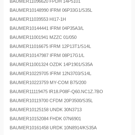
BAUMER
11096620 FPDH 14P5101
BAUMER
10148990 IFRM 06P33G1/S35L
BAUMER
11039553 HI17-1H
BAUMER
10144441 IFRM 04P35A3/L
BAUMER
11001941 MZZC 01/050
BAUMER
11016675 IFRM 12P13T1/S14L
BAUMER
10147987 IFRM 08P17G1/L
BAUMER
11001324 OZDK 14P1901/S35A
BAUMER
10229705 IFRM 12N3703/S14L
BAUMER
10223759 MY-COM B75/200
BAUMER
11119475 IR18.P08F-Q60.NC1Z.7BO
BAUMER
10119700 CFDM 20P3500/S35L
BAUMER
10125158 UNDK 30N3713
BAUMER
10152084 FHDK 07N6901
BAUMER
10161458 URDK 10N8914/KS35A