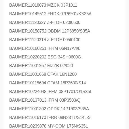
BAUMER
11018073 MZCK 03P1011
BAUMER
10149512 FHDK 07P6901/KS35A
BAUMER
11120327 Z-FTDF 020I0500
BAUMER
10158752 OBDM 12P6950/S35A
BAUMER
11120319 Z-FTDF 005I0100
BAUMER
10160251 IFRM 06N17A4/L
BAUMER
10220202 ESG 34SH0600G
BAUMER
11001957 MZZB 02/020
BAUMER
11001668 CFAK 18N1200
BAUMER
10119694 CFAM 18P3600/S14
BAUMER
10224048 IFFM 08P1701/O1S35L
BAUMER
10137013 IFRM 03P3503/Q
BAUMER
11001302 OPDK 14P1903/S35A
BAUMER
11016170 IFRR 08N33T1/S14L-9
BAUMER
10239878 MY-COM L75N/S35L