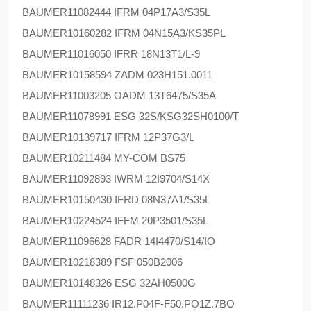
BAUMER
11082444 IFRM 04P17A3/S35L
BAUMER
10160282 IFRM 04N15A3/KS35PL
BAUMER
11016050 IFRR 18N13T1/L-9
BAUMER
10158594 ZADM 023H151.0011
BAUMER
11003205 OADM 13T6475/S35A
BAUMER
11078991 ESG 32S/KSG32SH0100/T
BAUMER
10139717 IFRM 12P37G3/L
BAUMER
10211484 MY-COM BS75
BAUMER
11092893 IWRM 12I9704/S14X
BAUMER
10150430 IFRD 08N37A1/S35L
BAUMER
10224524 IFFM 20P3501/S35L
BAUMER
11096628 FADR 14I4470/S14/IO
BAUMER
10218389 FSF 050B2006
BAUMER
10148326 ESG 32AH0500G
BAUMER
11111236 IR12.P04F-F50.PO1Z.7BO