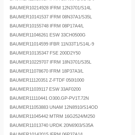
BAUMER
10214928 IFRM 12N3701/S14L
BAUMER
10141537 IFRM 08N37A1/S35L
BAUMER
10155748 IFRM 08P17A4/L
BAUMER
11046261 ESW 33CH0500G
BAUMER
11014599 IFBR 11N33T1/S14L-9
BAUMER
10135347 FSE 200D2Y50
BAUMER
10229707 IFRM 18N3701/S35L
BAUMER
11078670 IFRM 18P37A3/L
BAUMER
11120351 Z-FTDF 050I1000
BAUMER
11039117 ESW 33AF0200
BAUMER
11110441 O300.GP-PV1T.72N
BAUMER
11053883 UNAM 12N8910/S14OD
BAUMER
11045442 MTRM 16G2524/M250
BAUMER
11013740 URDK 20N6903/S35A
BAUMER
10142015 IFRM 06P37A1/L