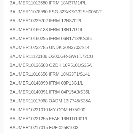
BAUMER
11013680 IFRM 18N37M1/PL
BAUMER
11078990 ESG 32S/KSG32SH0050/T
BAUMER
10229702 IFRM 12N3702/L
BAUMER
10166133 IFRM 18N17G1/L
BAUMER
10160295 IFRM 06N1713/KS35L
BAUMER
10232785 UNDK 30N3703/S14
BAUMER
11120106 O300.GR-GW1T.72CU
BAUMER
10136503 OZDK 10P5101/S35A
BAUMER
11016656 IFRM 18N33T1/S14L
BAUMER
10148999 IFRM 08P13G1/L
BAUMER
10140391 IFRM 04P15A3/S35L
BAUMER
11017068 OADM 13I7745/S35A
BAUMER
10221010 MY-COM H75/200
BAUMER
10221255 FFAK 16NTD1001/L
BAUMER
10217015 FUF 025B1003