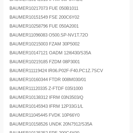
BAUMER
10217073 FUE 050B1011
BAUMER
10151549 FSE 200C6Y02
BAUMER
10258796 FUE 050A2001
BAUMER
11096083 O500.SP-NV1T.72O
BAUMER
10215003 FZAM 30P5002
BAUMER
10147121 OADM 12I6430/S35A
BAUMER
10219185 FZDM 08P3001
BAUMER
11119424 IR06.P02F-F40.PC1Z.7SCV
BAUMER
10160344 FTDR 008M030/01
BAUMER
11120335 Z-FTDF 035I1000
BAUMER
10138312 IFRM 03N3503/Q
BAUMER
10145943 IFRM 12P33G1/L
BAUMER
11045445 FVDK 10P66Y0
BAUMER
10158526 UNDK 20N7912/S35A
BAUMER
10135352 FPE 200C4Y00