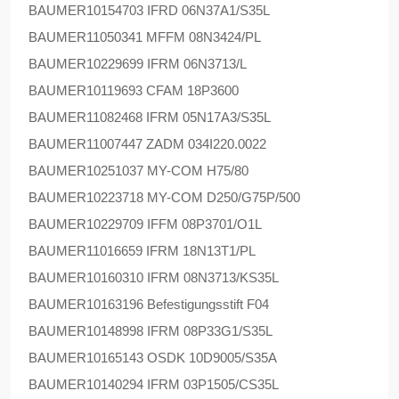
BAUMER
10154703 IFRD 06N37A1/S35L
BAUMER
11050341 MFFM 08N3424/PL
BAUMER
10229699 IFRM 06N3713/L
BAUMER
10119693 CFAM 18P3600
BAUMER
11082468 IFRM 05N17A3/S35L
BAUMER
11007447 ZADM 034I220.0022
BAUMER
10251037 MY-COM H75/80
BAUMER
10223718 MY-COM D250/G75P/500
BAUMER
10229709 IFFM 08P3701/O1L
BAUMER
11016659 IFRM 18N13T1/PL
BAUMER
10160310 IFRM 08N3713/KS35L
BAUMER
10163196 Befestigungsstift F04
BAUMER
10148998 IFRM 08P33G1/S35L
BAUMER
10165143 OSDK 10D9005/S35A
BAUMER
10140294 IFRM 03P1505/CS35L