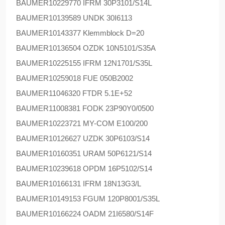
BAUMER
10229770 IFRM 30P3101/S14L
BAUMER
10139589 UNDK 30I6113
BAUMER
10143377 Klemmblock D=20
BAUMER
10136504 OZDK 10N5101/S35A
BAUMER
10225155 IFRM 12N1701/S35L
BAUMER
10259018 FUE 050B2002
BAUMER
11046320 FTDR 5.1E+52
BAUMER
11008381 FODK 23P90Y0/0500
BAUMER
10223721 MY-COM E100/200
BAUMER
10126627 UZDK 30P6103/S14
BAUMER
10160351 URAM 50P6121/S14
BAUMER
10239618 OPDM 16P5102/S14
BAUMER
10166131 IFRM 18N13G3/L
BAUMER
10149153 FGUM 120P8001/S35L
BAUMER
10166224 OADM 21I6580/S14F