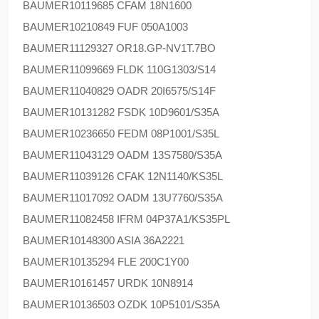
BAUMER
10119685 CFAM 18N1600
BAUMER
10210849 FUF 050A1003
BAUMER
11129327 OR18.GP-NV1T.7BO
BAUMER
11099669 FLDK 110G1303/S14
BAUMER
11040829 OADR 20I6575/S14F
BAUMER
10131282 FSDK 10D9601/S35A
BAUMER
10236650 FEDM 08P1001/S35L
BAUMER
11043129 OADM 13S7580/S35A
BAUMER
11039126 CFAK 12N1140/KS35L
BAUMER
11017092 OADM 13U7760/S35A
BAUMER
11082458 IFRM 04P37A1/KS35PL
BAUMER
10148300 ASIA 36A2221
BAUMER
10135294 FLE 200C1Y00
BAUMER
10161457 URDK 10N8914
BAUMER
10136503 OZDK 10P5101/S35A