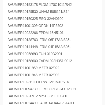
BAUMER
10153178 FLDM 170C1011/S42
BAUMER
10129530 UNAM 50I6121/S14
BAUMER
10150325 ESG 32AH0100
BAUMER
11001309 OPDK 14P3902
BAUMER
10232266 FPDM 16N5101
BAUMER
10138763 IFRM 06P17A3/S35L
BAUMER
10144448 IFRM 04P15A3/S05L
BAUMER
10258693 FUH 010B2001
BAUMER
10158600 ZADM 023H351.0012
BAUMER
11001959 MZZB 02/022
BAUMER
11001946 MZZB 02/009
BAUMER
10236111 IFRW 12P1501/S14L
BAUMER
11054739 IFFM 08P1702/O1KS05L
BAUMER
10220912 MY-COM E100/80
BAUMER
11014499 FADK 14U4470/S14/IO