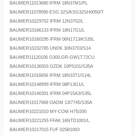
BAUMER
11013680 IFRM 18N37M1/PL
BAUMER
11078990 ESG 32S/KSG32SH0050/T
BAUMER
10229702 IFRM 12N3702/L
BAUMER
10166133 IFRM 18N17G1/L
BAUMER
10160295 IFRM 06N1713/KS35L
BAUMER
10232785 UNDK 30N3703/S14
BAUMER
11120106 O300.GR-GW1T.72CU
BAUMER
10136503 OZDK 10P5101/S35A
BAUMER
11016656 IFRM 18N33T1/S14L
BAUMER
10148999 IFRM 08P13G1/L
BAUMER
10140391 IFRM 04P15A3/S35L
BAUMER
11017068 OADM 13I7745/S35A
BAUMER
10221010 MY-COM H75/200
BAUMER
10221255 FFAK 16NTD1001/L
BAUMER
10217015 FUF 025B1003