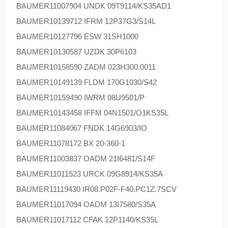
BAUMER
11007904 UNDK 09T9114/KS35AD1
BAUMER
10139712 IFRM 12P37G3/S14L
BAUMER
10127796 ESW 31SH1000
BAUMER
10130587 UZDK 30P6103
BAUMER
10158590 ZADM 023H300.0011
BAUMER
10149139 FLDM 170G1030/S42
BAUMER
10159490 IWRM 08U9501/P
BAUMER
10143458 IFFM 04N1501/O1KS35L
BAUMER
11084067 FNDK 14G6903/IO
BAUMER
11078172 BX 20-360-1
BAUMER
11003837 OADM 21I6481/S14F
BAUMER
11011523 URCK 09G8914/KS35A
BAUMER
11119430 IR08.P02F-F40.PC1Z.7SCV
BAUMER
11017094 OADM 13I7580/S35A
BAUMER
11017112 CFAK 12P1140/KS35L