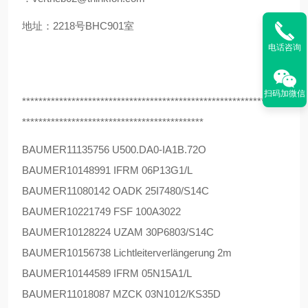
地址：2218号BHC901室
电话咨询
扫码加微信
****************************************************************
********************************************
BAUMER
11135756 U500.DA0-IA1B.72O
BAUMER
10148991 IFRM 06P13G1/L
BAUMER
11080142 OADK 25I7480/S14C
BAUMER
10221749 FSF 100A3022
BAUMER
10128224 UZAM 30P6803/S14C
BAUMER
10156738 Lichtleiterverlängerung 2m
BAUMER
10144589 IFRM 05N15A1/L
BAUMER
11018087 MZCK 03N1012/KS35D