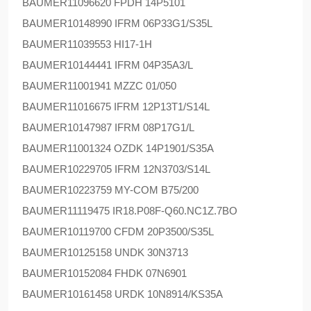
BAUMER
11096620 FPDH 14P5101
BAUMER
10148990 IFRM 06P33G1/S35L
BAUMER
11039553 HI17-1H
BAUMER
10144441 IFRM 04P35A3/L
BAUMER
11001941 MZZC 01/050
BAUMER
11016675 IFRM 12P13T1/S14L
BAUMER
10147987 IFRM 08P17G1/L
BAUMER
11001324 OZDK 14P1901/S35A
BAUMER
10229705 IFRM 12N3703/S14L
BAUMER
10223759 MY-COM B75/200
BAUMER
11119475 IR18.P08F-Q60.NC1Z.7BO
BAUMER
10119700 CFDM 20P3500/S35L
BAUMER
10125158 UNDK 30N3713
BAUMER
10152084 FHDK 07N6901
BAUMER
10161458 URDK 10N8914/KS35A