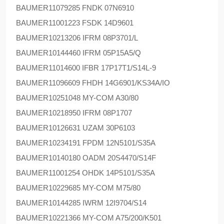
BAUMER
11079285 FNDK 07N6910
BAUMER
11001223 FSDK 14D9601
BAUMER
10213206 IFRM 08P3701/L
BAUMER
10144460 IFRM 05P15A5/Q
BAUMER
11014600 IFBR 17P17T1/S14L-9
BAUMER
11096609 FHDH 14G6901/KS34A/IO
BAUMER
10251048 MY-COM A30/80
BAUMER
10218950 IFRM 08P1707
BAUMER
10126631 UZAM 30P6103
BAUMER
10234191 FPDM 12N5101/S35A
BAUMER
10140180 OADM 20S4470/S14F
BAUMER
11001254 OHDK 14P5101/S35A
BAUMER
10229685 MY-COM M75/80
BAUMER
10144285 IWRM 12I9704/S14
BAUMER
10221366 MY-COM A75/200/K501