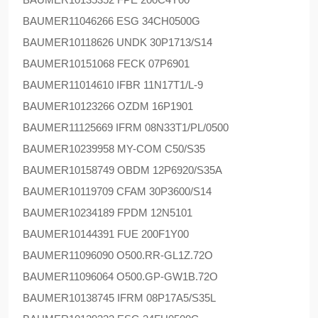
BAUMER
11046266 ESG 34CH0500G
BAUMER
10118626 UNDK 30P1713/S14
BAUMER
10151068 FECK 07P6901
BAUMER
11014610 IFBR 11N17T1/L-9
BAUMER
10123266 OZDM 16P1901
BAUMER
11125669 IFRM 08N33T1/PL/0500
BAUMER
10239958 MY-COM C50/S35
BAUMER
10158749 OBDM 12P6920/S35A
BAUMER
10119709 CFAM 30P3600/S14
BAUMER
10234189 FPDM 12N5101
BAUMER
10144391 FUE 200F1Y00
BAUMER
11096090 O500.RR-GL1Z.72O
BAUMER
11096064 O500.GP-GW1B.72O
BAUMER
10138745 IFRM 08P17A5/S35L