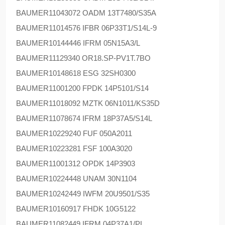
BAUMER
11043072 OADM 13T7480/S35A
BAUMER
11014576 IFBR 06P33T1/S14L-9
BAUMER
10144446 IFRM 05N15A3/L
BAUMER
11129340 OR18.SP-PV1T.7BO
BAUMER
10148618 ESG 32SH0300
BAUMER
11001200 FPDK 14P5101/S14
BAUMER
11018092 MZTK 06N1011/KS35D
BAUMER
11078674 IFRM 18P37A5/S14L
BAUMER
10229240 FUF 050A2011
BAUMER
10223281 FSF 100A3020
BAUMER
11001312 OPDK 14P3903
BAUMER
10224448 UNAM 30N1104
BAUMER
10242449 IWFM 20U9501/S35
BAUMER
10160917 FHDK 10G5122
BAUMER
11082449 IFRM 04P37A1/PL