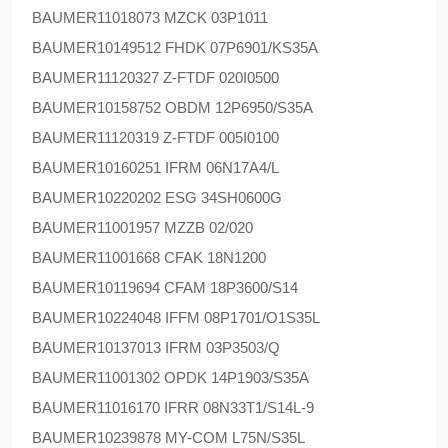
BAUMER
11018073 MZCK 03P1011
BAUMER
10149512 FHDK 07P6901/KS35A
BAUMER
11120327 Z-FTDF 020I0500
BAUMER
10158752 OBDM 12P6950/S35A
BAUMER
11120319 Z-FTDF 005I0100
BAUMER
10160251 IFRM 06N17A4/L
BAUMER
10220202 ESG 34SH0600G
BAUMER
11001957 MZZB 02/020
BAUMER
11001668 CFAK 18N1200
BAUMER
10119694 CFAM 18P3600/S14
BAUMER
10224048 IFFM 08P1701/O1S35L
BAUMER
10137013 IFRM 03P3503/Q
BAUMER
11001302 OPDK 14P1903/S35A
BAUMER
11016170 IFRR 08N33T1/S14L-9
BAUMER
10239878 MY-COM L75N/S35L