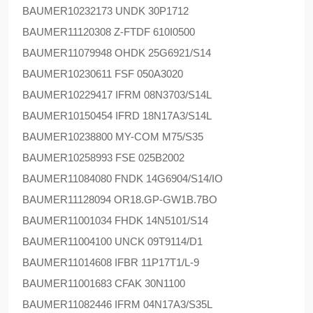
BAUMER
10232173 UNDK 30P1712
BAUMER
11120308 Z-FTDF 610I0500
BAUMER
11079948 OHDK 25G6921/S14
BAUMER
10230611 FSF 050A3020
BAUMER
10229417 IFRM 08N3703/S14L
BAUMER
10150454 IFRD 18N17A3/S14L
BAUMER
10238800 MY-COM M75/S35
BAUMER
10258993 FSE 025B2002
BAUMER
11084080 FNDK 14G6904/S14/IO
BAUMER
11128094 OR18.GP-GW1B.7BO
BAUMER
11001034 FHDK 14N5101/S14
BAUMER
11004100 UNCK 09T9114/D1
BAUMER
11014608 IFBR 11P17T1/L-9
BAUMER
11001683 CFAK 30N1100
BAUMER
11082446 IFRM 04N17A3/S35L