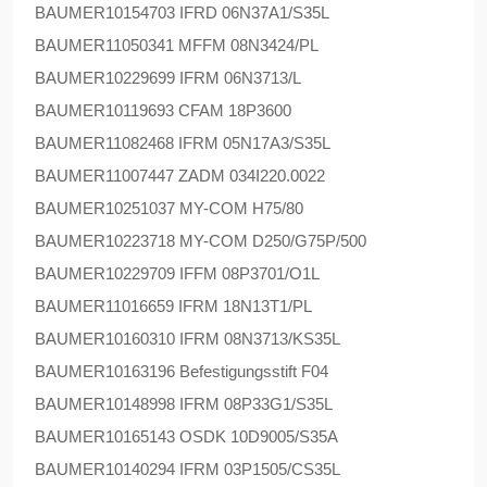
BAUMER
10154703 IFRD 06N37A1/S35L
BAUMER
11050341 MFFM 08N3424/PL
BAUMER
10229699 IFRM 06N3713/L
BAUMER
10119693 CFAM 18P3600
BAUMER
11082468 IFRM 05N17A3/S35L
BAUMER
11007447 ZADM 034I220.0022
BAUMER
10251037 MY-COM H75/80
BAUMER
10223718 MY-COM D250/G75P/500
BAUMER
10229709 IFFM 08P3701/O1L
BAUMER
11016659 IFRM 18N13T1/PL
BAUMER
10160310 IFRM 08N3713/KS35L
BAUMER
10163196 Befestigungsstift F04
BAUMER
10148998 IFRM 08P33G1/S35L
BAUMER
10165143 OSDK 10D9005/S35A
BAUMER
10140294 IFRM 03P1505/CS35L