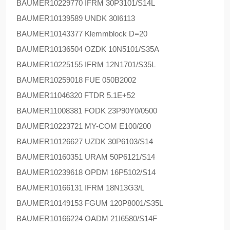
BAUMER
10229770 IFRM 30P3101/S14L
BAUMER
10139589 UNDK 30I6113
BAUMER
10143377 Klemmblock D=20
BAUMER
10136504 OZDK 10N5101/S35A
BAUMER
10225155 IFRM 12N1701/S35L
BAUMER
10259018 FUE 050B2002
BAUMER
11046320 FTDR 5.1E+52
BAUMER
11008381 FODK 23P90Y0/0500
BAUMER
10223721 MY-COM E100/200
BAUMER
10126627 UZDK 30P6103/S14
BAUMER
10160351 URAM 50P6121/S14
BAUMER
10239618 OPDM 16P5102/S14
BAUMER
10166131 IFRM 18N13G3/L
BAUMER
10149153 FGUM 120P8001/S35L
BAUMER
10166224 OADM 21I6580/S14F