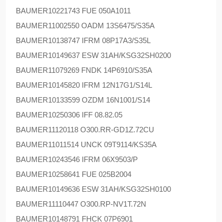
BAUMER
10221743 FUE 050A1011
BAUMER
11002550 OADM 13S6475/S35A
BAUMER
10138747 IFRM 08P17A3/S35L
BAUMER
10149637 ESW 31AH/KSG32SH0200
BAUMER
11079269 FNDK 14P6910/S35A
BAUMER
10145820 IFRM 12N17G1/S14L
BAUMER
10133599 OZDM 16N1001/S14
BAUMER
10250306 IFF 08.82.05
BAUMER
11120118 O300.RR-GD1Z.72CU
BAUMER
11011514 UNCK 09T9114/KS35A
BAUMER
10243546 IFRM 06X9503/P
BAUMER
10258641 FUE 025B2004
BAUMER
10149636 ESW 31AH/KSG32SH0100
BAUMER
11110447 O300.RP-NV1T.72N
BAUMER
10148791 FHCK 07P6901