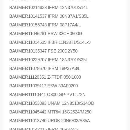
BAUMER
10214928 IFRM 12N3701/S14L
BAUMER
10141537 IFRM 08N37A1/S35L
BAUMER
10155748 IFRM 08P17A4/L
BAUMER
11046261 ESW 33CH0500G
BAUMER
11014599 IFBR 11N33T1/S14L-9
BAUMER
10135347 FSE 200D2Y50
BAUMER
10229707 IFRM 18N3701/S35L
BAUMER
11078670 IFRM 18P37A3/L
BAUMER
11120351 Z-FTDF 050I1000
BAUMER
11039117 ESW 33AF0200
BAUMER
11110441 O300.GP-PV1T.72N
BAUMER
11053883 UNAM 12N8910/S14OD
BAUMER
11045442 MTRM 16G2524/M250
BAUMER
11013740 URDK 20N6903/S35A
BAUMER
10142015 IFRM 06P37A1/L