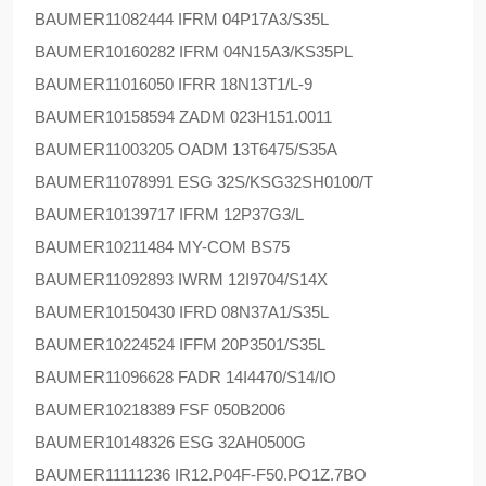
BAUMER
11082444 IFRM 04P17A3/S35L
BAUMER
10160282 IFRM 04N15A3/KS35PL
BAUMER
11016050 IFRR 18N13T1/L-9
BAUMER
10158594 ZADM 023H151.0011
BAUMER
11003205 OADM 13T6475/S35A
BAUMER
11078991 ESG 32S/KSG32SH0100/T
BAUMER
10139717 IFRM 12P37G3/L
BAUMER
10211484 MY-COM BS75
BAUMER
11092893 IWRM 12I9704/S14X
BAUMER
10150430 IFRD 08N37A1/S35L
BAUMER
10224524 IFFM 20P3501/S35L
BAUMER
11096628 FADR 14I4470/S14/IO
BAUMER
10218389 FSF 050B2006
BAUMER
10148326 ESG 32AH0500G
BAUMER
11111236 IR12.P04F-F50.PO1Z.7BO