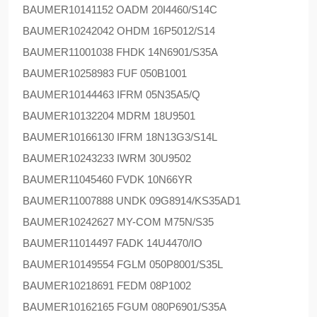
BAUMER
10141152 OADM 20I4460/S14C
BAUMER
10242042 OHDM 16P5012/S14
BAUMER
11001038 FHDK 14N6901/S35A
BAUMER
10258983 FUF 050B1001
BAUMER
10144463 IFRM 05N35A5/Q
BAUMER
10132204 MDRM 18U9501
BAUMER
10166130 IFRM 18N13G3/S14L
BAUMER
10243233 IWRM 30U9502
BAUMER
11045460 FVDK 10N66YR
BAUMER
11007888 UNDK 09G8914/KS35AD1
BAUMER
10242627 MY-COM M75N/S35
BAUMER
11014497 FADK 14U4470/IO
BAUMER
10149554 FGLM 050P8001/S35L
BAUMER
10218691 FEDM 08P1002
BAUMER
10162165 FGUM 080P6901/S35A