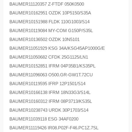
BAUMER
11120357 Z-FTDF 050K0500
BAUMER
10162951 OZDK 10P5150/S35A
BAUMER
10151988 FLDK 110G1003/S14
BAUMER
10119084 MY-COM G150P/S35L
BAUMER
10136502 OZDK 10N5101
BAUMER
11051929 KSG 34A/KSG45AP1000G/E
BAUMER
11050682 CFDK 25G1125/LN1
BAUMER
10152851 IFRM 04P35B1/KS35PL
BAUMER
11096063 O500.GR-GW1T.72CU
BAUMER
10119595 IFRP 12P1501/S14
BAUMER
10166138 IFRM 18N33G3/S14L
BAUMER
10160312 IFRM 08P3713/KS35L
BAUMER
10238743 URDK 30P1703/S14
BAUMER
11039118 ESG 34AF0200
BAUMER
11119426 IR08.P02F-F46.PC1Z.7SL