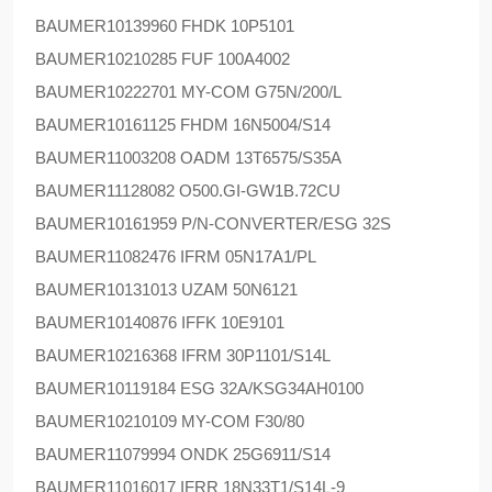
BAUMER
10139960 FHDK 10P5101
BAUMER
10210285 FUF 100A4002
BAUMER
10222701 MY-COM G75N/200/L
BAUMER
10161125 FHDM 16N5004/S14
BAUMER
11003208 OADM 13T6575/S35A
BAUMER
11128082 O500.GI-GW1B.72CU
BAUMER
10161959 P/N-CONVERTER/ESG 32S
BAUMER
11082476 IFRM 05N17A1/PL
BAUMER
10131013 UZAM 50N6121
BAUMER
10140876 IFFK 10E9101
BAUMER
10216368 IFRM 30P1101/S14L
BAUMER
10119184 ESG 32A/KSG34AH0100
BAUMER
10210109 MY-COM F30/80
BAUMER
11079994 ONDK 25G6911/S14
BAUMER
11016017 IFRR 18N33T1/S14L-9