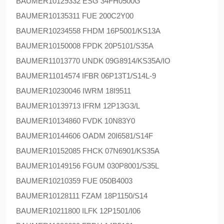
BAUMER
10129332 ESG 34FH0500G
BAUMER
10135311 FUE 200C2Y00
BAUMER
10234558 FHDM 16P5001/KS13A
BAUMER
10150008 FPDK 20P5101/S35A
BAUMER
11013770 UNDK 09G8914/KS35A/IO
BAUMER
11014574 IFBR 06P13T1/S14L-9
BAUMER
10230046 IWRM 18I9511
BAUMER
10139713 IFRM 12P13G3/L
BAUMER
10134860 FVDK 10N83Y0
BAUMER
10144606 OADM 20I6581/S14F
BAUMER
10152085 FHCK 07N6901/KS35A
BAUMER
10149156 FGUM 030P8001/S35L
BAUMER
10210359 FUE 050B4003
BAUMER
10128111 FZAM 18P1150/S14
BAUMER
10211800 ILFK 12P1501/I06