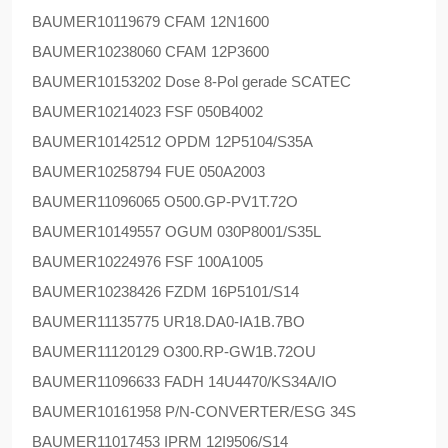
BAUMER
10119679 CFAM 12N1600
BAUMER
10238060 CFAM 12P3600
BAUMER
10153202 Dose 8-Pol gerade SCATEC
BAUMER
10214023 FSF 050B4002
BAUMER
10142512 OPDM 12P5104/S35A
BAUMER
10258794 FUE 050A2003
BAUMER
11096065 O500.GP-PV1T.72O
BAUMER
10149557 OGUM 030P8001/S35L
BAUMER
10224976 FSF 100A1005
BAUMER
10238426 FZDM 16P5101/S14
BAUMER
11135775 UR18.DA0-IA1B.7BO
BAUMER
11120129 O300.RP-GW1B.72OU
BAUMER
11096633 FADH 14U4470/KS34A/IO
BAUMER
10161958 P/N-CONVERTER/ESG 34S
BAUMER
11017453 IPRM 12I9506/S14