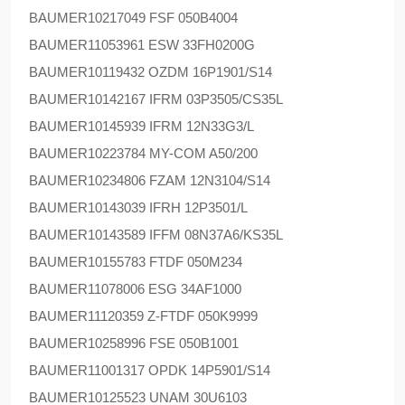
BAUMER
10217049 FSF 050B4004
BAUMER
11053961 ESW 33FH0200G
BAUMER
10119432 OZDM 16P1901/S14
BAUMER
10142167 IFRM 03P3505/CS35L
BAUMER
10145939 IFRM 12N33G3/L
BAUMER
10223784 MY-COM A50/200
BAUMER
10234806 FZAM 12N3104/S14
BAUMER
10143039 IFRH 12P3501/L
BAUMER
10143589 IFFM 08N37A6/KS35L
BAUMER
10155783 FTDF 050M234
BAUMER
11078006 ESG 34AF1000
BAUMER
11120359 Z-FTDF 050K9999
BAUMER
10258996 FSE 050B1001
BAUMER
11001317 OPDK 14P5901/S14
BAUMER
10125523 UNAM 30U6103