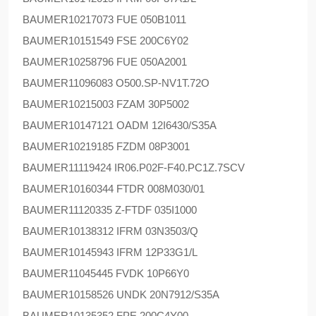
BAUMER
10217073 FUE 050B1011
BAUMER
10151549 FSE 200C6Y02
BAUMER
10258796 FUE 050A2001
BAUMER
11096083 O500.SP-NV1T.72O
BAUMER
10215003 FZAM 30P5002
BAUMER
10147121 OADM 12I6430/S35A
BAUMER
10219185 FZDM 08P3001
BAUMER
11119424 IR06.P02F-F40.PC1Z.7SCV
BAUMER
10160344 FTDR 008M030/01
BAUMER
11120335 Z-FTDF 035I1000
BAUMER
10138312 IFRM 03N3503/Q
BAUMER
10145943 IFRM 12P33G1/L
BAUMER
11045445 FVDK 10P66Y0
BAUMER
10158526 UNDK 20N7912/S35A
BAUMER
10135352 FPE 200C4Y00