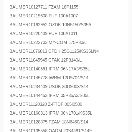
BAUMER
10127711 FZAM 18P1155
BAUMER
10219608 FUF 100A1007
BAUMER
10162952 OZDK 10N5150/S35A
BAUMER
10220439 FUF 100A1011
BAUMER
10222703 MY-COM L75P80/L
BAUMER
11076813 CFDK 25G1125/KS35LN4
BAUMER
11045945 CFAK 12P3140/L
BAUMER
10140591 IFRM 06N17A3/S35L
BAUMER
10145778 IWRM 12U9704/S14
BAUMER
10234439 USDK 30D9003/S14
BAUMER
10144453 IFRM 05P35A3/S05L
BAUMER
11120320 Z-FTDF 005I0500
BAUMER
10160313 IFRM 08N1701/KS35L
BAUMER
10128875 FZAM 18N6460/S14
BAUMER
10135558 OADM 20S4481/S14F