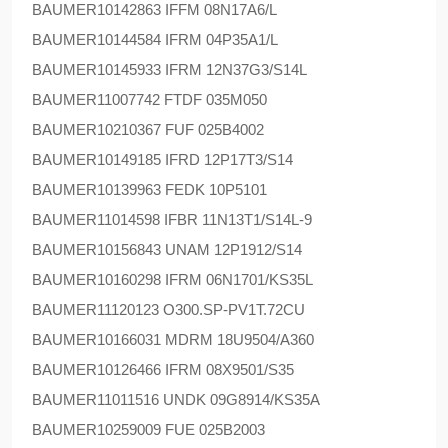
BAUMER
10142863 IFFM 08N17A6/L
BAUMER
10144584 IFRM 04P35A1/L
BAUMER
10145933 IFRM 12N37G3/S14L
BAUMER
11007742 FTDF 035M050
BAUMER
10210367 FUF 025B4002
BAUMER
10149185 IFRD 12P17T3/S14
BAUMER
10139963 FEDK 10P5101
BAUMER
11014598 IFBR 11N13T1/S14L-9
BAUMER
10156843 UNAM 12P1912/S14
BAUMER
10160298 IFRM 06N1701/KS35L
BAUMER
11120123 O300.SP-PV1T.72CU
BAUMER
10166031 MDRM 18U9504/A360
BAUMER
10126466 IFRM 08X9501/S35
BAUMER
11011516 UNDK 09G8914/KS35A
BAUMER
10259009 FUE 025B2003