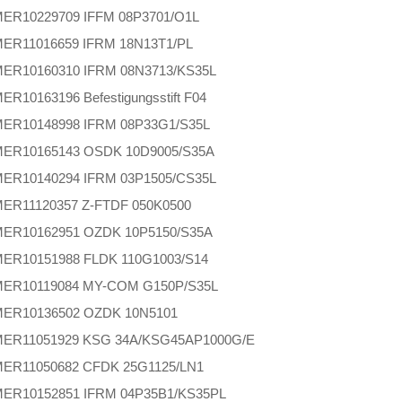
MER
10229709 IFFM 08P3701/O1L
MER
11016659 IFRM 18N13T1/PL
MER
10160310 IFRM 08N3713/KS35L
MER
10163196 Befestigungsstift F04
MER
10148998 IFRM 08P33G1/S35L
MER
10165143 OSDK 10D9005/S35A
MER
10140294 IFRM 03P1505/CS35L
MER
11120357 Z-FTDF 050K0500
MER
10162951 OZDK 10P5150/S35A
MER
10151988 FLDK 110G1003/S14
MER
10119084 MY-COM G150P/S35L
MER
10136502 OZDK 10N5101
MER
11051929 KSG 34A/KSG45AP1000G/E
MER
11050682 CFDK 25G1125/LN1
MER
10152851 IFRM 04P35B1/KS35PL