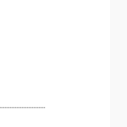
***************************