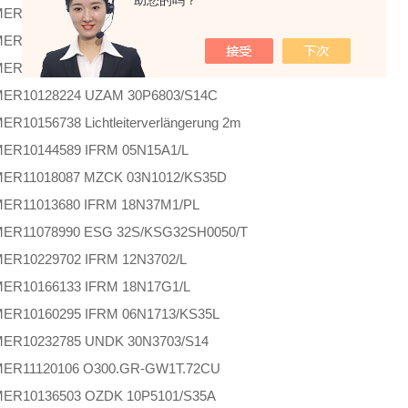
助您的吗？
MER
10148991 IFRM 06P13G1/L
MER
11080142 OADK 25I7480/S14C
MER
10221749 FSF 100A3022
MER
10128224 UZAM 30P6803/S14C
MER
10156738 Lichtleiterverlängerung 2m
MER
10144589 IFRM 05N15A1/L
MER
11018087 MZCK 03N1012/KS35D
MER
11013680 IFRM 18N37M1/PL
MER
11078990 ESG 32S/KSG32SH0050/T
MER
10229702 IFRM 12N3702/L
MER
10166133 IFRM 18N17G1/L
MER
10160295 IFRM 06N1713/KS35L
MER
10232785 UNDK 30N3703/S14
MER
11120106 O300.GR-GW1T.72CU
MER
10136503 OZDK 10P5101/S35A