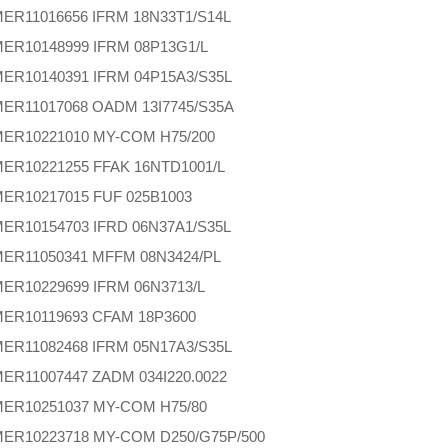
MER
11016656 IFRM 18N33T1/S14L
MER
10148999 IFRM 08P13G1/L
MER
10140391 IFRM 04P15A3/S35L
MER
11017068 OADM 13I7745/S35A
MER
10221010 MY-COM H75/200
MER
10221255 FFAK 16NTD1001/L
MER
10217015 FUF 025B1003
MER
10154703 IFRD 06N37A1/S35L
MER
11050341 MFFM 08N3424/PL
MER
10229699 IFRM 06N3713/L
MER
10119693 CFAM 18P3600
MER
11082468 IFRM 05N17A3/S35L
MER
11007447 ZADM 034I220.0022
MER
10251037 MY-COM H75/80
MER
10223718 MY-COM D250/G75P/500