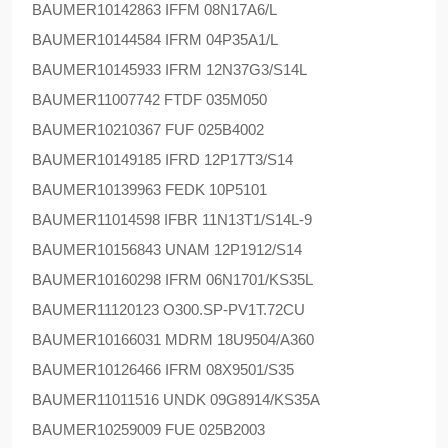
BAUMER
10142863 IFFM 08N17A6/L
BAUMER
10144584 IFRM 04P35A1/L
BAUMER
10145933 IFRM 12N37G3/S14L
BAUMER
11007742 FTDF 035M050
BAUMER
10210367 FUF 025B4002
BAUMER
10149185 IFRD 12P17T3/S14
BAUMER
10139963 FEDK 10P5101
BAUMER
11014598 IFBR 11N13T1/S14L-9
BAUMER
10156843 UNAM 12P1912/S14
BAUMER
10160298 IFRM 06N1701/KS35L
BAUMER
11120123 O300.SP-PV1T.72CU
BAUMER
10166031 MDRM 18U9504/A360
BAUMER
10126466 IFRM 08X9501/S35
BAUMER
11011516 UNDK 09G8914/KS35A
BAUMER
10259009 FUE 025B2003