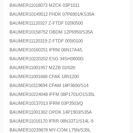
BAUMER
11018073 MZCK 03P1011
BAUMER
10149512 FHDK 07P6901/KS35A
BAUMER
11120327 Z-FTDF 020I0500
BAUMER
10158752 OBDM 12P6950/S35A
BAUMER
11120319 Z-FTDF 005I0100
BAUMER
10160251 IFRM 06N17A4/L
BAUMER
10220202 ESG 34SH0600G
BAUMER
11001957 MZZB 02/020
BAUMER
11001668 CFAK 18N1200
BAUMER
10119694 CFAM 18P3600/S14
BAUMER
10224048 IFFM 08P1701/O1S35L
BAUMER
10137013 IFRM 03P3503/Q
BAUMER
11001302 OPDK 14P1903/S35A
BAUMER
11016170 IFRR 08N33T1/S14L-9
BAUMER
10239878 MY-COM L75N/S35L