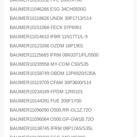
BAUMER
11046266 ESG 34CH0500G
BAUMER
10118626 UNDK 30P1713/S14
BAUMER
10151068 FECK 07P6901
BAUMER
11014610 IFBR 11N17T1/L-9
BAUMER
10123266 OZDM 16P1901
BAUMER
11125669 IFRM 08N33T1/PL/0500
BAUMER
10239958 MY-COM C50/S35
BAUMER
10158749 OBDM 12P6920/S35A
BAUMER
10119709 CFAM 30P3600/S14
BAUMER
10234189 FPDM 12N5101
BAUMER
10144391 FUE 200F1Y00
BAUMER
11096090 O500.RR-GL1Z.72O
BAUMER
11096064 O500.GP-GW1B.72O
BAUMER
10138745 IFRM 08P17A5/S35L