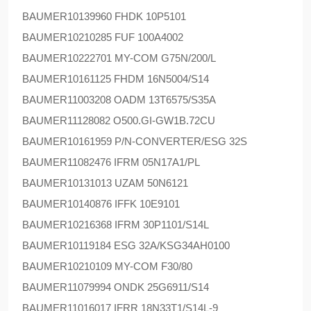
BAUMER
10139960 FHDK 10P5101
BAUMER
10210285 FUF 100A4002
BAUMER
10222701 MY-COM G75N/200/L
BAUMER
10161125 FHDM 16N5004/S14
BAUMER
11003208 OADM 13T6575/S35A
BAUMER
11128082 O500.GI-GW1B.72CU
BAUMER
10161959 P/N-CONVERTER/ESG 32S
BAUMER
11082476 IFRM 05N17A1/PL
BAUMER
10131013 UZAM 50N6121
BAUMER
10140876 IFFK 10E9101
BAUMER
10216368 IFRM 30P1101/S14L
BAUMER
10119184 ESG 32A/KSG34AH0100
BAUMER
10210109 MY-COM F30/80
BAUMER
11079994 ONDK 25G6911/S14
BAUMER
11016017 IFRR 18N33T1/S14L-9