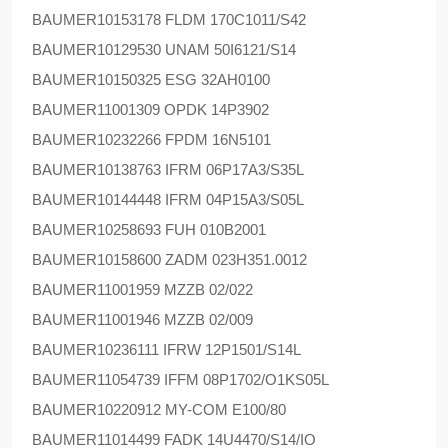
BAUMER
10153178 FLDM 170C1011/S42
BAUMER
10129530 UNAM 50I6121/S14
BAUMER
10150325 ESG 32AH0100
BAUMER
11001309 OPDK 14P3902
BAUMER
10232266 FPDM 16N5101
BAUMER
10138763 IFRM 06P17A3/S35L
BAUMER
10144448 IFRM 04P15A3/S05L
BAUMER
10258693 FUH 010B2001
BAUMER
10158600 ZADM 023H351.0012
BAUMER
11001959 MZZB 02/022
BAUMER
11001946 MZZB 02/009
BAUMER
10236111 IFRW 12P1501/S14L
BAUMER
11054739 IFFM 08P1702/O1KS05L
BAUMER
10220912 MY-COM E100/80
BAUMER
11014499 FADK 14U4470/S14/IO