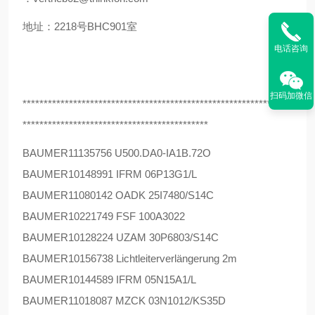
地址：2218号BHC901室
电话咨询
扫码加微信
****************************************************************
********************************************
BAUMER
11135756 U500.DA0-IA1B.72O
BAUMER
10148991 IFRM 06P13G1/L
BAUMER
11080142 OADK 25I7480/S14C
BAUMER
10221749 FSF 100A3022
BAUMER
10128224 UZAM 30P6803/S14C
BAUMER
10156738 Lichtleiterverlängerung 2m
BAUMER
10144589 IFRM 05N15A1/L
BAUMER
11018087 MZCK 03N1012/KS35D