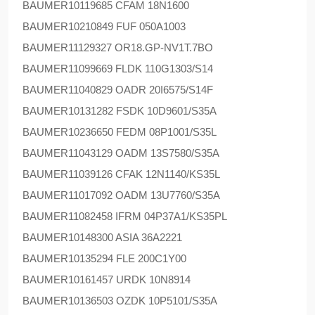
BAUMER
10119685 CFAM 18N1600
BAUMER
10210849 FUF 050A1003
BAUMER
11129327 OR18.GP-NV1T.7BO
BAUMER
11099669 FLDK 110G1303/S14
BAUMER
11040829 OADR 20I6575/S14F
BAUMER
10131282 FSDK 10D9601/S35A
BAUMER
10236650 FEDM 08P1001/S35L
BAUMER
11043129 OADM 13S7580/S35A
BAUMER
11039126 CFAK 12N1140/KS35L
BAUMER
11017092 OADM 13U7760/S35A
BAUMER
11082458 IFRM 04P37A1/KS35PL
BAUMER
10148300 ASIA 36A2221
BAUMER
10135294 FLE 200C1Y00
BAUMER
10161457 URDK 10N8914
BAUMER
10136503 OZDK 10P5101/S35A