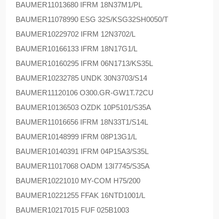
BAUMER
11013680 IFRM 18N37M1/PL
BAUMER
11078990 ESG 32S/KSG32SH0050/T
BAUMER
10229702 IFRM 12N3702/L
BAUMER
10166133 IFRM 18N17G1/L
BAUMER
10160295 IFRM 06N1713/KS35L
BAUMER
10232785 UNDK 30N3703/S14
BAUMER
11120106 O300.GR-GW1T.72CU
BAUMER
10136503 OZDK 10P5101/S35A
BAUMER
11016656 IFRM 18N33T1/S14L
BAUMER
10148999 IFRM 08P13G1/L
BAUMER
10140391 IFRM 04P15A3/S35L
BAUMER
11017068 OADM 13I7745/S35A
BAUMER
10221010 MY-COM H75/200
BAUMER
10221255 FFAK 16NTD1001/L
BAUMER
10217015 FUF 025B1003