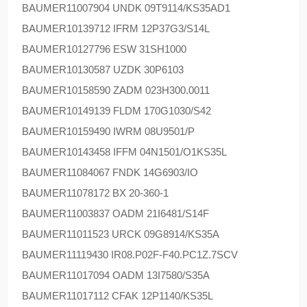
BAUMER
11007904 UNDK 09T9114/KS35AD1
BAUMER
10139712 IFRM 12P37G3/S14L
BAUMER
10127796 ESW 31SH1000
BAUMER
10130587 UZDK 30P6103
BAUMER
10158590 ZADM 023H300.0011
BAUMER
10149139 FLDM 170G1030/S42
BAUMER
10159490 IWRM 08U9501/P
BAUMER
10143458 IFFM 04N1501/O1KS35L
BAUMER
11084067 FNDK 14G6903/IO
BAUMER
11078172 BX 20-360-1
BAUMER
11003837 OADM 21I6481/S14F
BAUMER
11011523 URCK 09G8914/KS35A
BAUMER
11119430 IR08.P02F-F40.PC1Z.7SCV
BAUMER
11017094 OADM 13I7580/S35A
BAUMER
11017112 CFAK 12P1140/KS35L