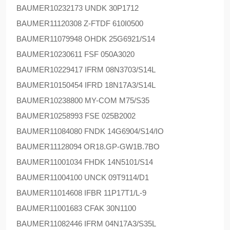
BAUMER
10232173 UNDK 30P1712
BAUMER
11120308 Z-FTDF 610I0500
BAUMER
11079948 OHDK 25G6921/S14
BAUMER
10230611 FSF 050A3020
BAUMER
10229417 IFRM 08N3703/S14L
BAUMER
10150454 IFRD 18N17A3/S14L
BAUMER
10238800 MY-COM M75/S35
BAUMER
10258993 FSE 025B2002
BAUMER
11084080 FNDK 14G6904/S14/IO
BAUMER
11128094 OR18.GP-GW1B.7BO
BAUMER
11001034 FHDK 14N5101/S14
BAUMER
11004100 UNCK 09T9114/D1
BAUMER
11014608 IFBR 11P17T1/L-9
BAUMER
11001683 CFAK 30N1100
BAUMER
11082446 IFRM 04N17A3/S35L