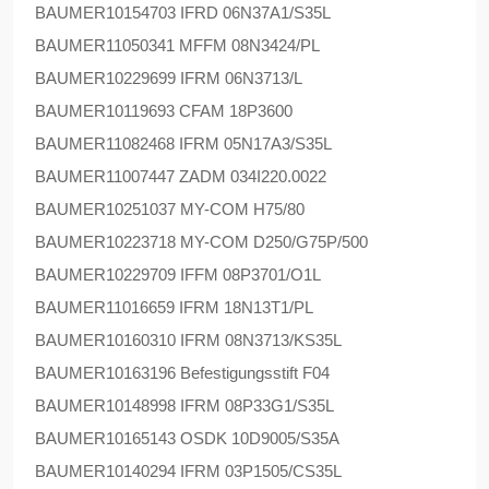
BAUMER
10154703 IFRD 06N37A1/S35L
BAUMER
11050341 MFFM 08N3424/PL
BAUMER
10229699 IFRM 06N3713/L
BAUMER
10119693 CFAM 18P3600
BAUMER
11082468 IFRM 05N17A3/S35L
BAUMER
11007447 ZADM 034I220.0022
BAUMER
10251037 MY-COM H75/80
BAUMER
10223718 MY-COM D250/G75P/500
BAUMER
10229709 IFFM 08P3701/O1L
BAUMER
11016659 IFRM 18N13T1/PL
BAUMER
10160310 IFRM 08N3713/KS35L
BAUMER
10163196 Befestigungsstift F04
BAUMER
10148998 IFRM 08P33G1/S35L
BAUMER
10165143 OSDK 10D9005/S35A
BAUMER
10140294 IFRM 03P1505/CS35L