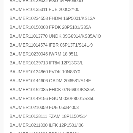
BAUMER
10129332 ESG 34FH0500G
BAUMER
10135311 FUE 200C2Y00
BAUMER
10234558 FHDM 16P5001/KS13A
BAUMER
10150008 FPDK 20P5101/S35A
BAUMER
11013770 UNDK 09G8914/KS35A/IO
BAUMER
11014574 IFBR 06P13T1/S14L-9
BAUMER
10230046 IWRM 18I9511
BAUMER
10139713 IFRM 12P13G3/L
BAUMER
10134860 FVDK 10N83Y0
BAUMER
10144606 OADM 20I6581/S14F
BAUMER
10152085 FHCK 07N6901/KS35A
BAUMER
10149156 FGUM 030P8001/S35L
BAUMER
10210359 FUE 050B4003
BAUMER
10128111 FZAM 18P1150/S14
BAUMER
10211800 ILFK 12P1501/I06