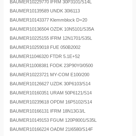
BAUMER
10229770 IFRM 30P3101/S14L
BAUMER
10139589 UNDK 30I6113
BAUMER
10143377 Klemmblock D=20
BAUMER
10136504 OZDK 10N5101/S35A
BAUMER
10225155 IFRM 12N1701/S35L
BAUMER
10259018 FUE 050B2002
BAUMER
11046320 FTDR 5.1E+52
BAUMER
11008381 FODK 23P90Y0/0500
BAUMER
10223721 MY-COM E100/200
BAUMER
10126627 UZDK 30P6103/S14
BAUMER
10160351 URAM 50P6121/S14
BAUMER
10239618 OPDM 16P5102/S14
BAUMER
10166131 IFRM 18N13G3/L
BAUMER
10149153 FGUM 120P8001/S35L
BAUMER
10166224 OADM 21I6580/S14F