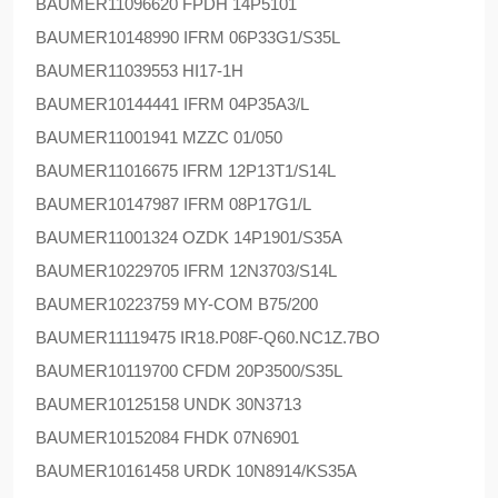
BAUMER
11096620 FPDH 14P5101
BAUMER
10148990 IFRM 06P33G1/S35L
BAUMER
11039553 HI17-1H
BAUMER
10144441 IFRM 04P35A3/L
BAUMER
11001941 MZZC 01/050
BAUMER
11016675 IFRM 12P13T1/S14L
BAUMER
10147987 IFRM 08P17G1/L
BAUMER
11001324 OZDK 14P1901/S35A
BAUMER
10229705 IFRM 12N3703/S14L
BAUMER
10223759 MY-COM B75/200
BAUMER
11119475 IR18.P08F-Q60.NC1Z.7BO
BAUMER
10119700 CFDM 20P3500/S35L
BAUMER
10125158 UNDK 30N3713
BAUMER
10152084 FHDK 07N6901
BAUMER
10161458 URDK 10N8914/KS35A