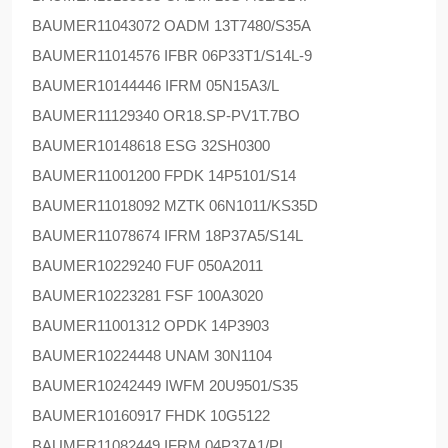
BAUMER
11043072 OADM 13T7480/S35A
BAUMER
11014576 IFBR 06P33T1/S14L-9
BAUMER
10144446 IFRM 05N15A3/L
BAUMER
11129340 OR18.SP-PV1T.7BO
BAUMER
10148618 ESG 32SH0300
BAUMER
11001200 FPDK 14P5101/S14
BAUMER
11018092 MZTK 06N1011/KS35D
BAUMER
11078674 IFRM 18P37A5/S14L
BAUMER
10229240 FUF 050A2011
BAUMER
10223281 FSF 100A3020
BAUMER
11001312 OPDK 14P3903
BAUMER
10224448 UNAM 30N1104
BAUMER
10242449 IWFM 20U9501/S35
BAUMER
10160917 FHDK 10G5122
BAUMER
11082449 IFRM 04P37A1/PL