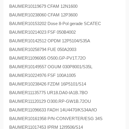
BAUMER
10119679 CFAM 12N1600
BAUMER
10238060 CFAM 12P3600
BAUMER
10153202 Dose 8-Pol gerade SCATEC
BAUMER
10214023 FSF 050B4002
BAUMER
10142512 OPDM 12P5104/S35A
BAUMER
10258794 FUE 050A2003
BAUMER
11096065 O500.GP-PV1T.72O
BAUMER
10149557 OGUM 030P8001/S35L
BAUMER
10224976 FSF 100A1005
BAUMER
10238426 FZDM 16P5101/S14
BAUMER
11135775 UR18.DA0-IA1B.7BO
BAUMER
11120129 O300.RP-GW1B.72OU
BAUMER
11096633 FADH 14U4470/KS34A/IO
BAUMER
10161958 P/N-CONVERTER/ESG 34S
BAUMER
11017453 IPRM 12I9506/S14