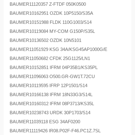
BAUMER
11120357 Z-FTDF 050K0500
BAUMER
10162951 OZDK 10P5150/S35A
BAUMER
10151988 FLDK 110G1003/S14
BAUMER
10119084 MY-COM G150P/S35L
BAUMER
10136502 OZDK 10N5101
BAUMER
11051929 KSG 34A/KSG45AP1000G/E
BAUMER
11050682 CFDK 25G1125/LN1
BAUMER
10152851 IFRM 04P35B1/KS35PL
BAUMER
11096063 O500.GR-GW1T.72CU
BAUMER
10119595 IFRP 12P1501/S14
BAUMER
10166138 IFRM 18N33G3/S14L
BAUMER
10160312 IFRM 08P3713/KS35L
BAUMER
10238743 URDK 30P1703/S14
BAUMER
11039118 ESG 34AF0200
BAUMER
11119426 IR08.P02F-F46.PC1Z.7SL