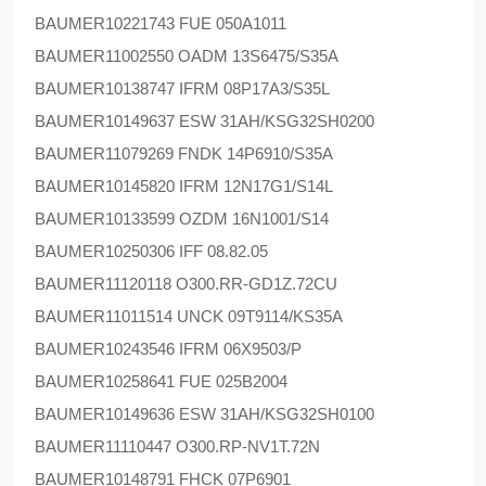
BAUMER
10221743 FUE 050A1011
BAUMER
11002550 OADM 13S6475/S35A
BAUMER
10138747 IFRM 08P17A3/S35L
BAUMER
10149637 ESW 31AH/KSG32SH0200
BAUMER
11079269 FNDK 14P6910/S35A
BAUMER
10145820 IFRM 12N17G1/S14L
BAUMER
10133599 OZDM 16N1001/S14
BAUMER
10250306 IFF 08.82.05
BAUMER
11120118 O300.RR-GD1Z.72CU
BAUMER
11011514 UNCK 09T9114/KS35A
BAUMER
10243546 IFRM 06X9503/P
BAUMER
10258641 FUE 025B2004
BAUMER
10149636 ESW 31AH/KSG32SH0100
BAUMER
11110447 O300.RP-NV1T.72N
BAUMER
10148791 FHCK 07P6901