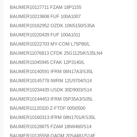
BAUMER
10127711 FZAM 18P1155
BAUMER
10219608 FUF 100A1007
BAUMER
10162952 OZDK 10N5150/S35A
BAUMER
10220439 FUF 100A1011
BAUMER
10222703 MY-COM L75P80/L
BAUMER
11076813 CFDK 25G1125/KS35LN4
BAUMER
11045945 CFAK 12P3140/L
BAUMER
10140591 IFRM 06N17A3/S35L
BAUMER
10145778 IWRM 12U9704/S14
BAUMER
10234439 USDK 30D9003/S14
BAUMER
10144453 IFRM 05P35A3/S05L
BAUMER
11120320 Z-FTDF 005I0500
BAUMER
10160313 IFRM 08N1701/KS35L
BAUMER
10128875 FZAM 18N6460/S14
BAUMER
10135558 OADM 20S4481/S14F