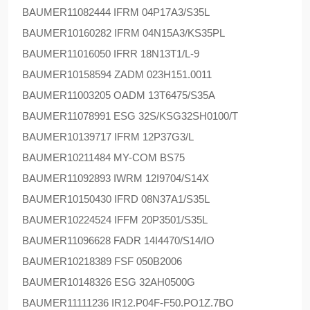
BAUMER
11082444 IFRM 04P17A3/S35L
BAUMER
10160282 IFRM 04N15A3/KS35PL
BAUMER
11016050 IFRR 18N13T1/L-9
BAUMER
10158594 ZADM 023H151.0011
BAUMER
11003205 OADM 13T6475/S35A
BAUMER
11078991 ESG 32S/KSG32SH0100/T
BAUMER
10139717 IFRM 12P37G3/L
BAUMER
10211484 MY-COM BS75
BAUMER
11092893 IWRM 12I9704/S14X
BAUMER
10150430 IFRD 08N37A1/S35L
BAUMER
10224524 IFFM 20P3501/S35L
BAUMER
11096628 FADR 14I4470/S14/IO
BAUMER
10218389 FSF 050B2006
BAUMER
10148326 ESG 32AH0500G
BAUMER
11111236 IR12.P04F-F50.PO1Z.7BO