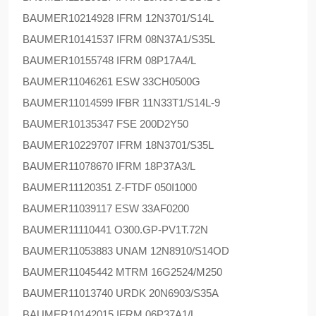
BAUMER
10214928 IFRM 12N3701/S14L
BAUMER
10141537 IFRM 08N37A1/S35L
BAUMER
10155748 IFRM 08P17A4/L
BAUMER
11046261 ESW 33CH0500G
BAUMER
11014599 IFBR 11N33T1/S14L-9
BAUMER
10135347 FSE 200D2Y50
BAUMER
10229707 IFRM 18N3701/S35L
BAUMER
11078670 IFRM 18P37A3/L
BAUMER
11120351 Z-FTDF 050I1000
BAUMER
11039117 ESW 33AF0200
BAUMER
11110441 O300.GP-PV1T.72N
BAUMER
11053883 UNAM 12N8910/S14OD
BAUMER
11045442 MTRM 16G2524/M250
BAUMER
11013740 URDK 20N6903/S35A
BAUMER
10142015 IFRM 06P37A1/L