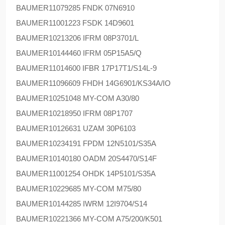
BAUMER
11079285 FNDK 07N6910
BAUMER
11001223 FSDK 14D9601
BAUMER
10213206 IFRM 08P3701/L
BAUMER
10144460 IFRM 05P15A5/Q
BAUMER
11014600 IFBR 17P17T1/S14L-9
BAUMER
11096609 FHDH 14G6901/KS34A/IO
BAUMER
10251048 MY-COM A30/80
BAUMER
10218950 IFRM 08P1707
BAUMER
10126631 UZAM 30P6103
BAUMER
10234191 FPDM 12N5101/S35A
BAUMER
10140180 OADM 20S4470/S14F
BAUMER
11001254 OHDK 14P5101/S35A
BAUMER
10229685 MY-COM M75/80
BAUMER
10144285 IWRM 12I9704/S14
BAUMER
10221366 MY-COM A75/200/K501