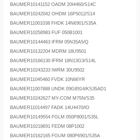
BAUMER
10141152 OADM 20I4460/S14C
BAUMER
10242042 OHDM 16P5012/S14
BAUMER
11001038 FHDK 14N6901/S35A
BAUMER
10258983 FUF 050B1001
BAUMER
10144463 IFRM 05N35A5/Q
BAUMER
10132204 MDRM 18U9501
BAUMER
10166130 IFRM 18N13G3/S14L
BAUMER
10243233 IWRM 30U9502
BAUMER
11045460 FVDK 10N66YR
BAUMER
11007888 UNDK 09G8914/KS35AD1
BAUMER
10242627 MY-COM M75N/S35
BAUMER
11014497 FADK 14U4470/IO
BAUMER
10149554 FGLM 050P8001/S35L
BAUMER
10218691 FEDM 08P1002
BAUMER
10162165 FGUM 080P6901/S35A