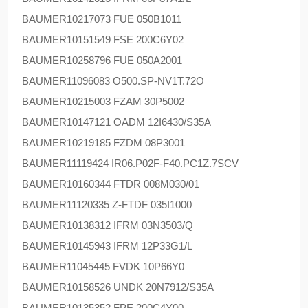
BAUMER
10217073 FUE 050B1011
BAUMER
10151549 FSE 200C6Y02
BAUMER
10258796 FUE 050A2001
BAUMER
11096083 O500.SP-NV1T.72O
BAUMER
10215003 FZAM 30P5002
BAUMER
10147121 OADM 12I6430/S35A
BAUMER
10219185 FZDM 08P3001
BAUMER
11119424 IR06.P02F-F40.PC1Z.7SCV
BAUMER
10160344 FTDR 008M030/01
BAUMER
11120335 Z-FTDF 035I1000
BAUMER
10138312 IFRM 03N3503/Q
BAUMER
10145943 IFRM 12P33G1/L
BAUMER
11045445 FVDK 10P66Y0
BAUMER
10158526 UNDK 20N7912/S35A
BAUMER
10135352 FPE 200C4Y00