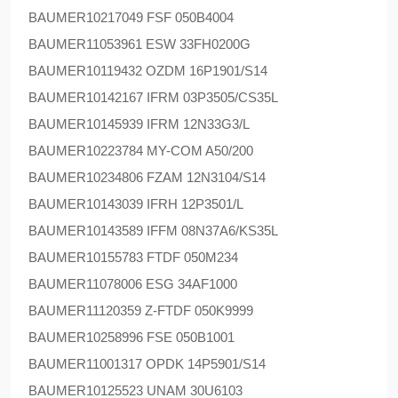
BAUMER
10217049 FSF 050B4004
BAUMER
11053961 ESW 33FH0200G
BAUMER
10119432 OZDM 16P1901/S14
BAUMER
10142167 IFRM 03P3505/CS35L
BAUMER
10145939 IFRM 12N33G3/L
BAUMER
10223784 MY-COM A50/200
BAUMER
10234806 FZAM 12N3104/S14
BAUMER
10143039 IFRH 12P3501/L
BAUMER
10143589 IFFM 08N37A6/KS35L
BAUMER
10155783 FTDF 050M234
BAUMER
11078006 ESG 34AF1000
BAUMER
11120359 Z-FTDF 050K9999
BAUMER
10258996 FSE 050B1001
BAUMER
11001317 OPDK 14P5901/S14
BAUMER
10125523 UNAM 30U6103