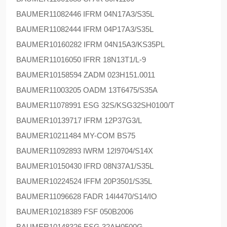
BAUMER
11082446 IFRM 04N17A3/S35L
BAUMER
11082444 IFRM 04P17A3/S35L
BAUMER
10160282 IFRM 04N15A3/KS35PL
BAUMER
11016050 IFRR 18N13T1/L-9
BAUMER
10158594 ZADM 023H151.0011
BAUMER
11003205 OADM 13T6475/S35A
BAUMER
11078991 ESG 32S/KSG32SH0100/T
BAUMER
10139717 IFRM 12P37G3/L
BAUMER
10211484 MY-COM BS75
BAUMER
11092893 IWRM 12I9704/S14X
BAUMER
10150430 IFRD 08N37A1/S35L
BAUMER
10224524 IFFM 20P3501/S35L
BAUMER
11096628 FADR 14I4470/S14/IO
BAUMER
10218389 FSF 050B2006
BAUMER
10148326 ESG 32AH0500G