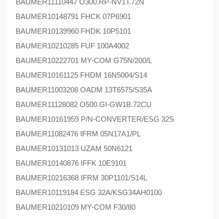
BAUMER
11110447 O300.RP-NV1T.72N
BAUMER
10148791 FHCK 07P6901
BAUMER
10139960 FHDK 10P5101
BAUMER
10210285 FUF 100A4002
BAUMER
10222701 MY-COM G75N/200/L
BAUMER
10161125 FHDM 16N5004/S14
BAUMER
11003208 OADM 13T6575/S35A
BAUMER
11128082 O500.GI-GW1B.72CU
BAUMER
10161959 P/N-CONVERTER/ESG 32S
BAUMER
11082476 IFRM 05N17A1/PL
BAUMER
10131013 UZAM 50N6121
BAUMER
10140876 IFFK 10E9101
BAUMER
10216368 IFRM 30P1101/S14L
BAUMER
10119184 ESG 32A/KSG34AH0100
BAUMER
10210109 MY-COM F30/80