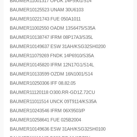
BAUMER
11001317 OPDK 14P5901/S14
BAUMER
10125523 UNAM 30U6103
BAUMER
10221743 FUE 050A1011
BAUMER
11002550 OADM 13S6475/S35A
BAUMER
10138747 IFRM 08P17A3/S35L
BAUMER
10149637 ESW 31AH/KSG32SH0200
BAUMER
11079269 FNDK 14P6910/S35A
BAUMER
10145820 IFRM 12N17G1/S14L
BAUMER
10133599 OZDM 16N1001/S14
BAUMER
10250306 IFF 08.82.05
BAUMER
11120118 O300.RR-GD1Z.72CU
BAUMER
11011514 UNCK 09T9114/KS35A
BAUMER
10243546 IFRM 06X9503/P
BAUMER
10258641 FUE 025B2004
BAUMER
10149636 ESW 31AH/KSG32SH0100