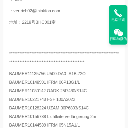
：vertrieb02@thinkfon.com
电话咨询
地址：2218号BHC901室
扫码加微信
****************************************************************
********************************************
BAUMER
11135756 U500.DA0-IA1B.72O
BAUMER
10148991 IFRM 06P13G1/L
BAUMER
11080142 OADK 25I7480/S14C
BAUMER
10221749 FSF 100A3022
BAUMER
10128224 UZAM 30P6803/S14C
BAUMER
10156738 Lichtleiterverlängerung 2m
BAUMER
10144589 IFRM 05N15A1/L