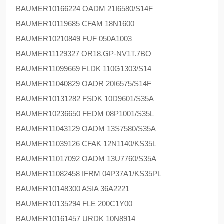
BAUMER
10166224 OADM 21I6580/S14F
BAUMER
10119685 CFAM 18N1600
BAUMER
10210849 FUF 050A1003
BAUMER
11129327 OR18.GP-NV1T.7BO
BAUMER
11099669 FLDK 110G1303/S14
BAUMER
11040829 OADR 20I6575/S14F
BAUMER
10131282 FSDK 10D9601/S35A
BAUMER
10236650 FEDM 08P1001/S35L
BAUMER
11043129 OADM 13S7580/S35A
BAUMER
11039126 CFAK 12N1140/KS35L
BAUMER
11017092 OADM 13U7760/S35A
BAUMER
11082458 IFRM 04P37A1/KS35PL
BAUMER
10148300 ASIA 36A2221
BAUMER
10135294 FLE 200C1Y00
BAUMER
10161457 URDK 10N8914