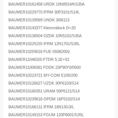
BAUMER
10161458 URDK 10N8914/KS35A
BAUMER
10229770 IFRM 30P3101/S14L
BAUMER
10139589 UNDK 30I6113
BAUMER
10143377 Klemmblock D=20
BAUMER
10136504 OZDK 10N5101/S35A
BAUMER
10225155 IFRM 12N1701/S35L
BAUMER
10259018 FUE 050B2002
BAUMER
11046320 FTDR 5.1E+52
BAUMER
11008381 FODK 23P90Y0/0500
BAUMER
10223721 MY-COM E100/200
BAUMER
10126627 UZDK 30P6103/S14
BAUMER
10160351 URAM 50P6121/S14
BAUMER
10239618 OPDM 16P5102/S14
BAUMER
10166131 IFRM 18N13G3/L
BAUMER
10149153 FGUM 120P8001/S35L