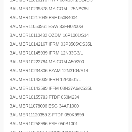
BAUMER
10239878 MY-COM L75N/S35L
BAUMER
10217049 FSF 050B4004
BAUMER
11053961 ESW 33FH0200G
BAUMER
10119432 OZDM 16P1901/S14
BAUMER
10142167 IFRM 03P3505/CS35L
BAUMER
10145939 IFRM 12N33G3/L
BAUMER
10223784 MY-COM A50/200
BAUMER
10234806 FZAM 12N3104/S14
BAUMER
10143039 IFRH 12P3501/L
BAUMER
10143589 IFFM 08N37A6/KS35L
BAUMER
10155783 FTDF 050M234
BAUMER
11078006 ESG 34AF1000
BAUMER
11120359 Z-FTDF 050K9999
BAUMER
10258996 FSE 050B1001