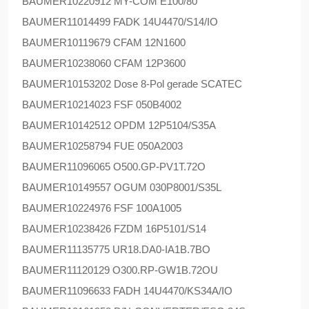
BAUMER
10220912 MY-COM E100/80
BAUMER
11014499 FADK 14U4470/S14/IO
BAUMER
10119679 CFAM 12N1600
BAUMER
10238060 CFAM 12P3600
BAUMER
10153202 Dose 8-Pol gerade SCATEC
BAUMER
10214023 FSF 050B4002
BAUMER
10142512 OPDM 12P5104/S35A
BAUMER
10258794 FUE 050A2003
BAUMER
11096065 O500.GP-PV1T.72O
BAUMER
10149557 OGUM 030P8001/S35L
BAUMER
10224976 FSF 100A1005
BAUMER
10238426 FZDM 16P5101/S14
BAUMER
11135775 UR18.DA0-IA1B.7BO
BAUMER
11120129 O300.RP-GW1B.72OU
BAUMER
11096633 FADH 14U4470/KS34A/IO