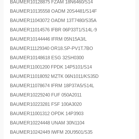
BAUMER
10128875 FZAM 18N6460/S14
BAUMER
10135558 OADM 20S4481/S14F
BAUMER
11043072 OADM 13T7480/S35A
BAUMER
11014576 IFBR 06P33T1/S14L-9
BAUMER
10144446 IFRM 05N15A3/L
BAUMER
11129340 OR18.SP-PV1T.7BO
BAUMER
10148618 ESG 32SH0300
BAUMER
11001200 FPDK 14P5101/S14
BAUMER
11018092 MZTK 06N1011/KS35D
BAUMER
11078674 IFRM 18P37A5/S14L
BAUMER
10229240 FUF 050A2011
BAUMER
10223281 FSF 100A3020
BAUMER
11001312 OPDK 14P3903
BAUMER
10224448 UNAM 30N1104
BAUMER
10242449 IWFM 20U9501/S35