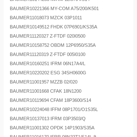
BAUMER
10221366 MY-COM A75/200/K501
BAUMER
11018073 MZCK 03P1011
BAUMER
10149512 FHDK 07P6901/KS35A
BAUMER
11120327 Z-FTDF 020I0500
BAUMER
10158752 OBDM 12P6950/S35A
BAUMER
11120319 Z-FTDF 005I0100
BAUMER
10160251 IFRM 06N17A4/L
BAUMER
10220202 ESG 34SH0600G
BAUMER
11001957 MZZB 02/020
BAUMER
11001668 CFAK 18N1200
BAUMER
10119694 CFAM 18P3600/S14
BAUMER
10224048 IFFM 08P1701/O1S35L
BAUMER
10137013 IFRM 03P3503/Q
BAUMER
11001302 OPDK 14P1903/S35A
BAUMER
11016170 IFRR 08N33T1/S14L-9