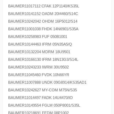
BAUMER
11017112 CFAK 12P1140/KS35L
BAUMER
10141152 OADM 20I4460/S14C
BAUMER
10242042 OHDM 16P5012/S14
BAUMER
11001038 FHDK 14N6901/S35A
BAUMER
10258983 FUF 050B1001
BAUMER
10144463 IFRM 05N35A5/Q
BAUMER
10132204 MDRM 18U9501
BAUMER
10166130 IFRM 18N13G3/S14L
BAUMER
10243233 IWRM 30U9502
BAUMER
11045460 FVDK 10N66YR
BAUMER
11007888 UNDK 09G8914/KS35AD1
BAUMER
10242627 MY-COM M75N/S35
BAUMER
11014497 FADK 14U4470/IO
BAUMER
10149554 FGLM 050P8001/S35L
BAUMER
10218691 FEDM 08P1002