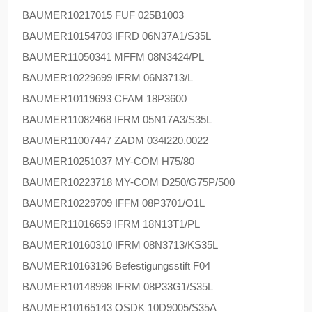
BAUMER
10217015 FUF 025B1003
BAUMER
10154703 IFRD 06N37A1/S35L
BAUMER
11050341 MFFM 08N3424/PL
BAUMER
10229699 IFRM 06N3713/L
BAUMER
10119693 CFAM 18P3600
BAUMER
11082468 IFRM 05N17A3/S35L
BAUMER
11007447 ZADM 034I220.0022
BAUMER
10251037 MY-COM H75/80
BAUMER
10223718 MY-COM D250/G75P/500
BAUMER
10229709 IFFM 08P3701/O1L
BAUMER
11016659 IFRM 18N13T1/PL
BAUMER
10160310 IFRM 08N3713/KS35L
BAUMER
10163196 Befestigungsstift F04
BAUMER
10148998 IFRM 08P33G1/S35L
BAUMER
10165143 OSDK 10D9005/S35A