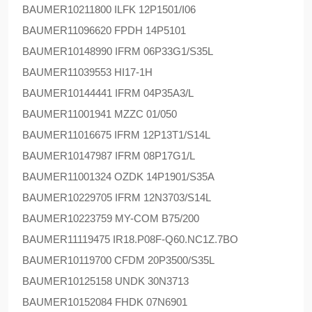
BAUMER
10211800 ILFK 12P1501/I06
BAUMER
11096620 FPDH 14P5101
BAUMER
10148990 IFRM 06P33G1/S35L
BAUMER
11039553 HI17-1H
BAUMER
10144441 IFRM 04P35A3/L
BAUMER
11001941 MZZC 01/050
BAUMER
11016675 IFRM 12P13T1/S14L
BAUMER
10147987 IFRM 08P17G1/L
BAUMER
11001324 OZDK 14P1901/S35A
BAUMER
10229705 IFRM 12N3703/S14L
BAUMER
10223759 MY-COM B75/200
BAUMER
11119475 IR18.P08F-Q60.NC1Z.7BO
BAUMER
10119700 CFDM 20P3500/S35L
BAUMER
10125158 UNDK 30N3713
BAUMER
10152084 FHDK 07N6901