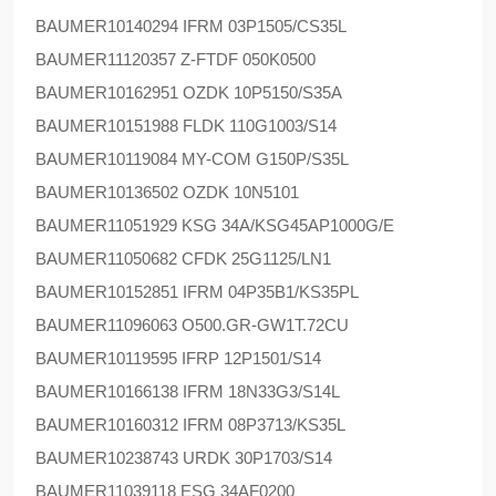
BAUMER
10140294 IFRM 03P1505/CS35L
BAUMER
11120357 Z-FTDF 050K0500
BAUMER
10162951 OZDK 10P5150/S35A
BAUMER
10151988 FLDK 110G1003/S14
BAUMER
10119084 MY-COM G150P/S35L
BAUMER
10136502 OZDK 10N5101
BAUMER
11051929 KSG 34A/KSG45AP1000G/E
BAUMER
11050682 CFDK 25G1125/LN1
BAUMER
10152851 IFRM 04P35B1/KS35PL
BAUMER
11096063 O500.GR-GW1T.72CU
BAUMER
10119595 IFRP 12P1501/S14
BAUMER
10166138 IFRM 18N33G3/S14L
BAUMER
10160312 IFRM 08P3713/KS35L
BAUMER
10238743 URDK 30P1703/S14
BAUMER
11039118 ESG 34AF0200