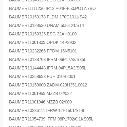
BAUMER
11111236 IR12.P04F-F50.PO1Z.7BO
BAUMER
10153178 FLDM 170C1011/S42
BAUMER
10129530 UNAM 50I6121/S14
BAUMER
10150325 ESG 32AH0100
BAUMER
11001309 OPDK 14P3902
BAUMER
10232266 FPDM 16N5101
BAUMER
10138763 IFRM 06P17A3/S35L
BAUMER
10144448 IFRM 04P15A3/S05L
BAUMER
10258693 FUH 010B2001
BAUMER
10158600 ZADM 023H351.0012
BAUMER
11001959 MZZB 02/022
BAUMER
11001946 MZZB 02/009
BAUMER
10236111 IFRW 12P1501/S14L
BAUMER
11054739 IFFM 08P1702/O1KS05L