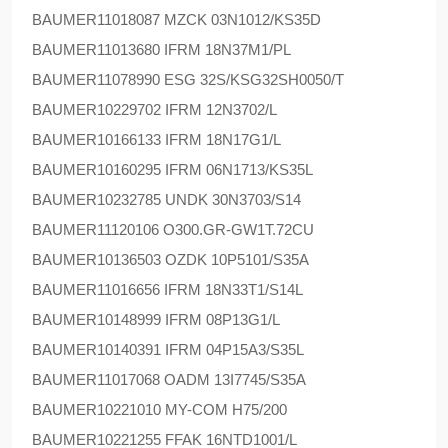
BAUMER
11018087 MZCK 03N1012/KS35D
BAUMER
11013680 IFRM 18N37M1/PL
BAUMER
11078990 ESG 32S/KSG32SH0050/T
BAUMER
10229702 IFRM 12N3702/L
BAUMER
10166133 IFRM 18N17G1/L
BAUMER
10160295 IFRM 06N1713/KS35L
BAUMER
10232785 UNDK 30N3703/S14
BAUMER
11120106 O300.GR-GW1T.72CU
BAUMER
10136503 OZDK 10P5101/S35A
BAUMER
11016656 IFRM 18N33T1/S14L
BAUMER
10148999 IFRM 08P13G1/L
BAUMER
10140391 IFRM 04P15A3/S35L
BAUMER
11017068 OADM 13I7745/S35A
BAUMER
10221010 MY-COM H75/200
BAUMER
10221255 FFAK 16NTD1001/L