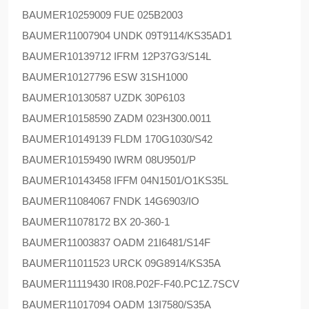
BAUMER
10259009 FUE 025B2003
BAUMER
11007904 UNDK 09T9114/KS35AD1
BAUMER
10139712 IFRM 12P37G3/S14L
BAUMER
10127796 ESW 31SH1000
BAUMER
10130587 UZDK 30P6103
BAUMER
10158590 ZADM 023H300.0011
BAUMER
10149139 FLDM 170G1030/S42
BAUMER
10159490 IWRM 08U9501/P
BAUMER
10143458 IFFM 04N1501/O1KS35L
BAUMER
11084067 FNDK 14G6903/IO
BAUMER
11078172 BX 20-360-1
BAUMER
11003837 OADM 21I6481/S14F
BAUMER
11011523 URCK 09G8914/KS35A
BAUMER
11119430 IR08.P02F-F40.PC1Z.7SCV
BAUMER
11017094 OADM 13I7580/S35A