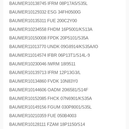
BAUMER
10138745 IFRM 08P17A5/S35L
BAUMER
10129332 ESG 34FH0500G
BAUMER
10135311 FUE 200C2Y00
BAUMER
10234558 FHDM 16P5001/KS13A
BAUMER
10150008 FPDK 20P5101/S35A
BAUMER
11013770 UNDK 09G8914/KS35A/IO
BAUMER
11014574 IFBR 06P13T1/S14L-9
BAUMER
10230046 IWRM 18I9511
BAUMER
10139713 IFRM 12P13G3/L
BAUMER
10134860 FVDK 10N83Y0
BAUMER
10144606 OADM 20I6581/S14F
BAUMER
10152085 FHCK 07N6901/KS35A
BAUMER
10149156 FGUM 030P8001/S35L
BAUMER
10210359 FUE 050B4003
BAUMER
10128111 FZAM 18P1150/S14