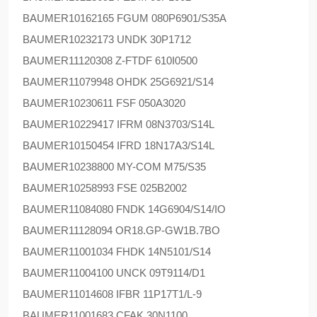
BAUMER
10162165 FGUM 080P6901/S35A
BAUMER
10232173 UNDK 30P1712
BAUMER
11120308 Z-FTDF 610I0500
BAUMER
11079948 OHDK 25G6921/S14
BAUMER
10230611 FSF 050A3020
BAUMER
10229417 IFRM 08N3703/S14L
BAUMER
10150454 IFRD 18N17A3/S14L
BAUMER
10238800 MY-COM M75/S35
BAUMER
10258993 FSE 025B2002
BAUMER
11084080 FNDK 14G6904/S14/IO
BAUMER
11128094 OR18.GP-GW1B.7BO
BAUMER
11001034 FHDK 14N5101/S14
BAUMER
11004100 UNCK 09T9114/D1
BAUMER
11014608 IFBR 11P17T1/L-9
BAUMER
11001683 CFAK 30N1100