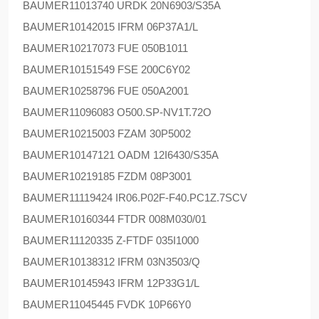
BAUMER
11013740 URDK 20N6903/S35A
BAUMER
10142015 IFRM 06P37A1/L
BAUMER
10217073 FUE 050B1011
BAUMER
10151549 FSE 200C6Y02
BAUMER
10258796 FUE 050A2001
BAUMER
11096083 O500.SP-NV1T.72O
BAUMER
10215003 FZAM 30P5002
BAUMER
10147121 OADM 12I6430/S35A
BAUMER
10219185 FZDM 08P3001
BAUMER
11119424 IR06.P02F-F40.PC1Z.7SCV
BAUMER
10160344 FTDR 008M030/01
BAUMER
11120335 Z-FTDF 035I1000
BAUMER
10138312 IFRM 03N3503/Q
BAUMER
10145943 IFRM 12P33G1/L
BAUMER
11045445 FVDK 10P66Y0