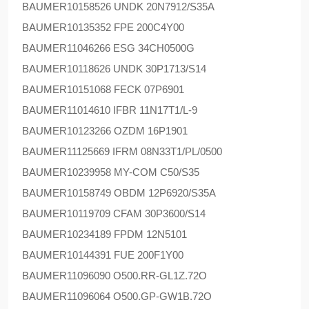
BAUMER
10158526 UNDK 20N7912/S35A
BAUMER
10135352 FPE 200C4Y00
BAUMER
11046266 ESG 34CH0500G
BAUMER
10118626 UNDK 30P1713/S14
BAUMER
10151068 FECK 07P6901
BAUMER
11014610 IFBR 11N17T1/L-9
BAUMER
10123266 OZDM 16P1901
BAUMER
11125669 IFRM 08N33T1/PL/0500
BAUMER
10239958 MY-COM C50/S35
BAUMER
10158749 OBDM 12P6920/S35A
BAUMER
10119709 CFAM 30P3600/S14
BAUMER
10234189 FPDM 12N5101
BAUMER
10144391 FUE 200F1Y00
BAUMER
11096090 O500.RR-GL1Z.72O
BAUMER
11096064 O500.GP-GW1B.72O