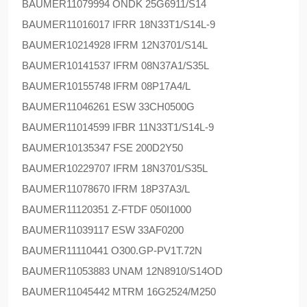
BAUMER
11079994 ONDK 25G6911/S14
BAUMER
11016017 IFRR 18N33T1/S14L-9
BAUMER
10214928 IFRM 12N3701/S14L
BAUMER
10141537 IFRM 08N37A1/S35L
BAUMER
10155748 IFRM 08P17A4/L
BAUMER
11046261 ESW 33CH0500G
BAUMER
11014599 IFBR 11N33T1/S14L-9
BAUMER
10135347 FSE 200D2Y50
BAUMER
10229707 IFRM 18N3701/S35L
BAUMER
11078670 IFRM 18P37A3/L
BAUMER
11120351 Z-FTDF 050I1000
BAUMER
11039117 ESW 33AF0200
BAUMER
11110441 O300.GP-PV1T.72N
BAUMER
11053883 UNAM 12N8910/S14OD
BAUMER
11045442 MTRM 16G2524/M250