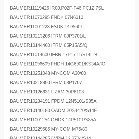
BAUMER
11119426 IR08.P02F-F46.PC1Z.7SL
BAUMER
11079285 FNDK 07N6910
BAUMER
11001223 FSDK 14D9601
BAUMER
10213206 IFRM 08P3701/L
BAUMER
10144460 IFRM 05P15A5/Q
BAUMER
11014600 IFBR 17P17T1/S14L-9
BAUMER
11096609 FHDH 14G6901/KS34A/IO
BAUMER
10251048 MY-COM A30/80
BAUMER
10218950 IFRM 08P1707
BAUMER
10126631 UZAM 30P6103
BAUMER
10234191 FPDM 12N5101/S35A
BAUMER
10140180 OADM 20S4470/S14F
BAUMER
11001254 OHDK 14P5101/S35A
BAUMER
10229685 MY-COM M75/80
BAUMER
10144285 IWRM 12I9704/S14