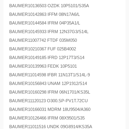
BAUMER
10136503 OZDK 10P5101/S35A
BAUMER
10142863 IFFM 08N17A6/L
BAUMER
10144584 IFRM 04P35A1/L
BAUMER
10145933 IFRM 12N37G3/S14L
BAUMER
11007742 FTDF 035M050
BAUMER
10210367 FUF 025B4002
BAUMER
10149185 IFRD 12P17T3/S14
BAUMER
10139963 FEDK 10P5101
BAUMER
11014598 IFBR 11N13T1/S14L-9
BAUMER
10156843 UNAM 12P1912/S14
BAUMER
10160298 IFRM 06N1701/KS35L
BAUMER
11120123 O300.SP-PV1T.72CU
BAUMER
10166031 MDRM 18U9504/A360
BAUMER
10126466 IFRM 08X9501/S35
BAUMER
11011516 UNDK 09G8914/KS35A