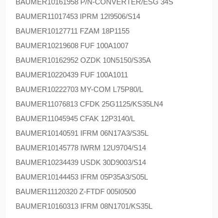
BAUMER
10161958 P/N-CONVERTER/ESG 34S
BAUMER
11017453 IPRM 12I9506/S14
BAUMER
10127711 FZAM 18P1155
BAUMER
10219608 FUF 100A1007
BAUMER
10162952 OZDK 10N5150/S35A
BAUMER
10220439 FUF 100A1011
BAUMER
10222703 MY-COM L75P80/L
BAUMER
11076813 CFDK 25G1125/KS35LN4
BAUMER
11045945 CFAK 12P3140/L
BAUMER
10140591 IFRM 06N17A3/S35L
BAUMER
10145778 IWRM 12U9704/S14
BAUMER
10234439 USDK 30D9003/S14
BAUMER
10144453 IFRM 05P35A3/S05L
BAUMER
11120320 Z-FTDF 005I0500
BAUMER
10160313 IFRM 08N1701/KS35L