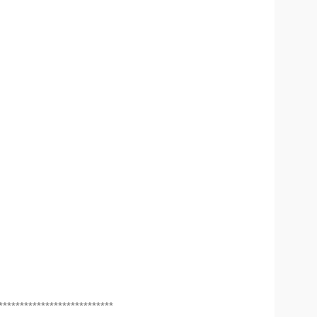
***************************