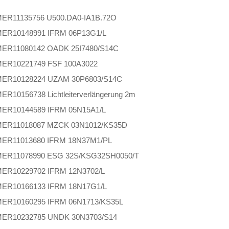
MER
11135756 U500.DA0-IA1B.72O
MER
10148991 IFRM 06P13G1/L
MER
11080142 OADK 25I7480/S14C
MER
10221749 FSF 100A3022
MER
10128224 UZAM 30P6803/S14C
MER
10156738 Lichtleiterverlängerung 2m
MER
10144589 IFRM 05N15A1/L
MER
11018087 MZCK 03N1012/KS35D
MER
11013680 IFRM 18N37M1/PL
MER
11078990 ESG 32S/KSG32SH0050/T
MER
10229702 IFRM 12N3702/L
MER
10166133 IFRM 18N17G1/L
MER
10160295 IFRM 06N1713/KS35L
MER
10232785 UNDK 30N3703/S14