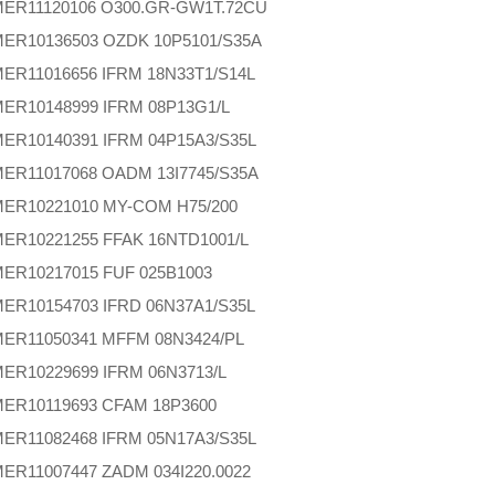
MER
11120106 O300.GR-GW1T.72CU
MER
10136503 OZDK 10P5101/S35A
MER
11016656 IFRM 18N33T1/S14L
MER
10148999 IFRM 08P13G1/L
MER
10140391 IFRM 04P15A3/S35L
MER
11017068 OADM 13I7745/S35A
MER
10221010 MY-COM H75/200
MER
10221255 FFAK 16NTD1001/L
MER
10217015 FUF 025B1003
MER
10154703 IFRD 06N37A1/S35L
MER
11050341 MFFM 08N3424/PL
MER
10229699 IFRM 06N3713/L
MER
10119693 CFAM 18P3600
MER
11082468 IFRM 05N17A3/S35L
MER
11007447 ZADM 034I220.0022