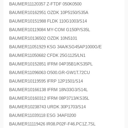
BAUMER
11120357 Z-FTDF 050K0500
BAUMER
10162951 OZDK 10P5150/S35A
BAUMER
10151988 FLDK 110G1003/S14
BAUMER
10119084 MY-COM G150P/S35L
BAUMER
10136502 OZDK 10N5101
BAUMER
11051929 KSG 34A/KSG45AP1000G/E
BAUMER
11050682 CFDK 25G1125/LN1
BAUMER
10152851 IFRM 04P35B1/KS35PL
BAUMER
11096063 O500.GR-GW1T.72CU
BAUMER
10119595 IFRP 12P1501/S14
BAUMER
10166138 IFRM 18N33G3/S14L
BAUMER
10160312 IFRM 08P3713/KS35L
BAUMER
10238743 URDK 30P1703/S14
BAUMER
11039118 ESG 34AF0200
BAUMER
11119426 IR08.P02F-F46.PC1Z.7SL