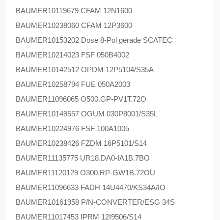
BAUMER
10119679 CFAM 12N1600
BAUMER
10238060 CFAM 12P3600
BAUMER
10153202 Dose 8-Pol gerade SCATEC
BAUMER
10214023 FSF 050B4002
BAUMER
10142512 OPDM 12P5104/S35A
BAUMER
10258794 FUE 050A2003
BAUMER
11096065 O500.GP-PV1T.72O
BAUMER
10149557 OGUM 030P8001/S35L
BAUMER
10224976 FSF 100A1005
BAUMER
10238426 FZDM 16P5101/S14
BAUMER
11135775 UR18.DA0-IA1B.7BO
BAUMER
11120129 O300.RP-GW1B.72OU
BAUMER
11096633 FADH 14U4470/KS34A/IO
BAUMER
10161958 P/N-CONVERTER/ESG 34S
BAUMER
11017453 IPRM 12I9506/S14