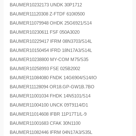
BAUMER
10232173 UNDK 30P1712
BAUMER
11120308 Z-FTDF 610I0500
BAUMER
11079948 OHDK 25G6921/S14
BAUMER
10230611 FSF 050A3020
BAUMER
10229417 IFRM 08N3703/S14L
BAUMER
10150454 IFRD 18N17A3/S14L
BAUMER
10238800 MY-COM M75/S35
BAUMER
10258993 FSE 025B2002
BAUMER
11084080 FNDK 14G6904/S14/IO
BAUMER
11128094 OR18.GP-GW1B.7BO
BAUMER
11001034 FHDK 14N5101/S14
BAUMER
11004100 UNCK 09T9114/D1
BAUMER
11014608 IFBR 11P17T1/L-9
BAUMER
11001683 CFAK 30N1100
BAUMER
11082446 IFRM 04N17A3/S35L