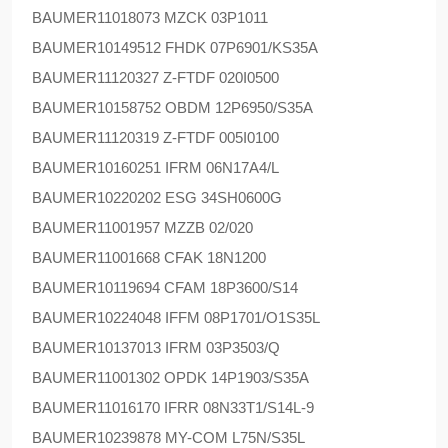
BAUMER
11018073 MZCK 03P1011
BAUMER
10149512 FHDK 07P6901/KS35A
BAUMER
11120327 Z-FTDF 020I0500
BAUMER
10158752 OBDM 12P6950/S35A
BAUMER
11120319 Z-FTDF 005I0100
BAUMER
10160251 IFRM 06N17A4/L
BAUMER
10220202 ESG 34SH0600G
BAUMER
11001957 MZZB 02/020
BAUMER
11001668 CFAK 18N1200
BAUMER
10119694 CFAM 18P3600/S14
BAUMER
10224048 IFFM 08P1701/O1S35L
BAUMER
10137013 IFRM 03P3503/Q
BAUMER
11001302 OPDK 14P1903/S35A
BAUMER
11016170 IFRR 08N33T1/S14L-9
BAUMER
10239878 MY-COM L75N/S35L