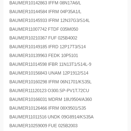
BAUMER
10142863 IFFM 08N17A6/L
BAUMER
10144584 IFRM 04P35A1/L
BAUMER
10145933 IFRM 12N37G3/S14L
BAUMER
11007742 FTDF 035M050
BAUMER
10210367 FUF 025B4002
BAUMER
10149185 IFRD 12P17T3/S14
BAUMER
10139963 FEDK 10P5101
BAUMER
11014598 IFBR 11N13T1/S14L-9
BAUMER
10156843 UNAM 12P1912/S14
BAUMER
10160298 IFRM 06N1701/KS35L
BAUMER
11120123 O300.SP-PV1T.72CU
BAUMER
10166031 MDRM 18U9504/A360
BAUMER
10126466 IFRM 08X9501/S35
BAUMER
11011516 UNDK 09G8914/KS35A
BAUMER
10259009 FUE 025B2003