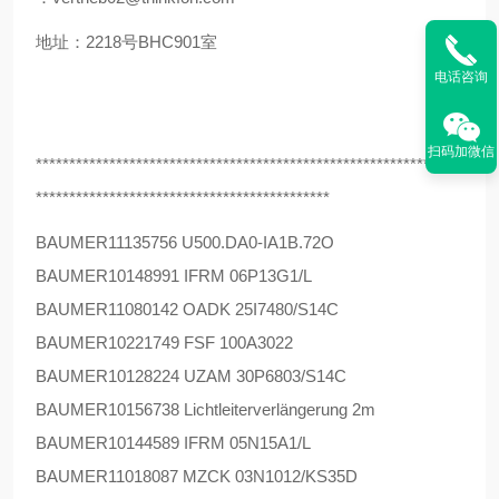
地址：2218号BHC901室
电话咨询
扫码加微信
****************************************************************
********************************************
BAUMER
11135756 U500.DA0-IA1B.72O
BAUMER
10148991 IFRM 06P13G1/L
BAUMER
11080142 OADK 25I7480/S14C
BAUMER
10221749 FSF 100A3022
BAUMER
10128224 UZAM 30P6803/S14C
BAUMER
10156738 Lichtleiterverlängerung 2m
BAUMER
10144589 IFRM 05N15A1/L
BAUMER
11018087 MZCK 03N1012/KS35D