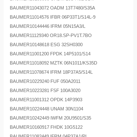
BAUMER
11043072 OADM 13T7480/S35A
BAUMER
11014576 IFBR 06P33T1/S14L-9
BAUMER
10144446 IFRM 05N15A3/L
BAUMER
11129340 OR18.SP-PV1T.7BO
BAUMER
10148618 ESG 32SH0300
BAUMER
11001200 FPDK 14P5101/S14
BAUMER
11018092 MZTK 06N1011/KS35D
BAUMER
11078674 IFRM 18P37A5/S14L
BAUMER
10229240 FUF 050A2011
BAUMER
10223281 FSF 100A3020
BAUMER
11001312 OPDK 14P3903
BAUMER
10224448 UNAM 30N1104
BAUMER
10242449 IWFM 20U9501/S35
BAUMER
10160917 FHDK 10G5122
BAUMER
11082449 IFRM 04P37A1/PL