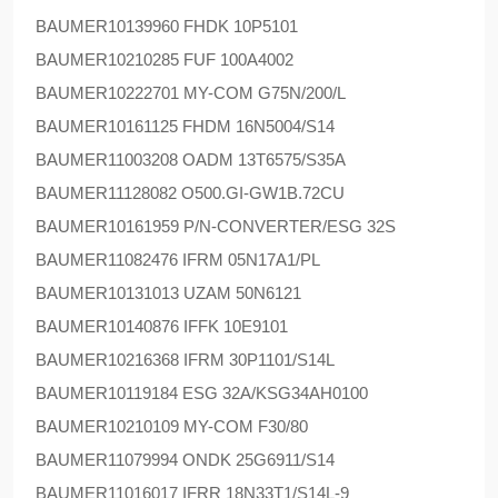
BAUMER
10139960 FHDK 10P5101
BAUMER
10210285 FUF 100A4002
BAUMER
10222701 MY-COM G75N/200/L
BAUMER
10161125 FHDM 16N5004/S14
BAUMER
11003208 OADM 13T6575/S35A
BAUMER
11128082 O500.GI-GW1B.72CU
BAUMER
10161959 P/N-CONVERTER/ESG 32S
BAUMER
11082476 IFRM 05N17A1/PL
BAUMER
10131013 UZAM 50N6121
BAUMER
10140876 IFFK 10E9101
BAUMER
10216368 IFRM 30P1101/S14L
BAUMER
10119184 ESG 32A/KSG34AH0100
BAUMER
10210109 MY-COM F30/80
BAUMER
11079994 ONDK 25G6911/S14
BAUMER
11016017 IFRR 18N33T1/S14L-9