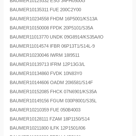
BAUMER
10129332 ESG 34FH0500G
BAUMER
10135311 FUE 200C2Y00
BAUMER
10234558 FHDM 16P5001/KS13A
BAUMER
10150008 FPDK 20P5101/S35A
BAUMER
11013770 UNDK 09G8914/KS35A/IO
BAUMER
11014574 IFBR 06P13T1/S14L-9
BAUMER
10230046 IWRM 18I9511
BAUMER
10139713 IFRM 12P13G3/L
BAUMER
10134860 FVDK 10N83Y0
BAUMER
10144606 OADM 20I6581/S14F
BAUMER
10152085 FHCK 07N6901/KS35A
BAUMER
10149156 FGUM 030P8001/S35L
BAUMER
10210359 FUE 050B4003
BAUMER
10128111 FZAM 18P1150/S14
BAUMER
10211800 ILFK 12P1501/I06