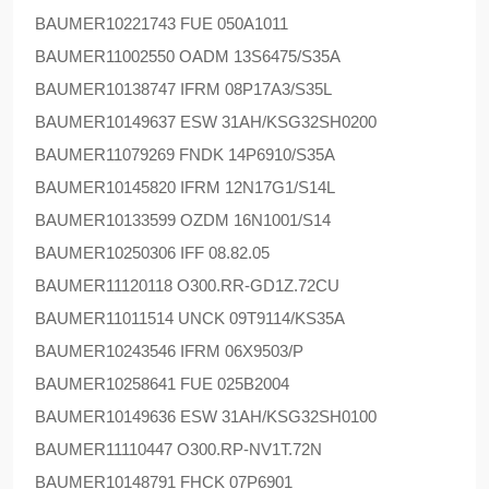
BAUMER
10221743 FUE 050A1011
BAUMER
11002550 OADM 13S6475/S35A
BAUMER
10138747 IFRM 08P17A3/S35L
BAUMER
10149637 ESW 31AH/KSG32SH0200
BAUMER
11079269 FNDK 14P6910/S35A
BAUMER
10145820 IFRM 12N17G1/S14L
BAUMER
10133599 OZDM 16N1001/S14
BAUMER
10250306 IFF 08.82.05
BAUMER
11120118 O300.RR-GD1Z.72CU
BAUMER
11011514 UNCK 09T9114/KS35A
BAUMER
10243546 IFRM 06X9503/P
BAUMER
10258641 FUE 025B2004
BAUMER
10149636 ESW 31AH/KSG32SH0100
BAUMER
11110447 O300.RP-NV1T.72N
BAUMER
10148791 FHCK 07P6901