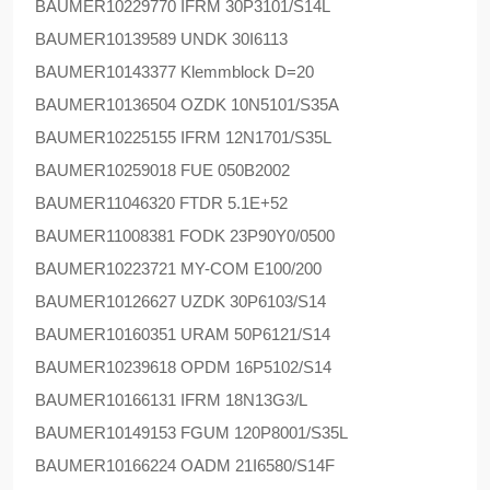
BAUMER
10229770 IFRM 30P3101/S14L
BAUMER
10139589 UNDK 30I6113
BAUMER
10143377 Klemmblock D=20
BAUMER
10136504 OZDK 10N5101/S35A
BAUMER
10225155 IFRM 12N1701/S35L
BAUMER
10259018 FUE 050B2002
BAUMER
11046320 FTDR 5.1E+52
BAUMER
11008381 FODK 23P90Y0/0500
BAUMER
10223721 MY-COM E100/200
BAUMER
10126627 UZDK 30P6103/S14
BAUMER
10160351 URAM 50P6121/S14
BAUMER
10239618 OPDM 16P5102/S14
BAUMER
10166131 IFRM 18N13G3/L
BAUMER
10149153 FGUM 120P8001/S35L
BAUMER
10166224 OADM 21I6580/S14F