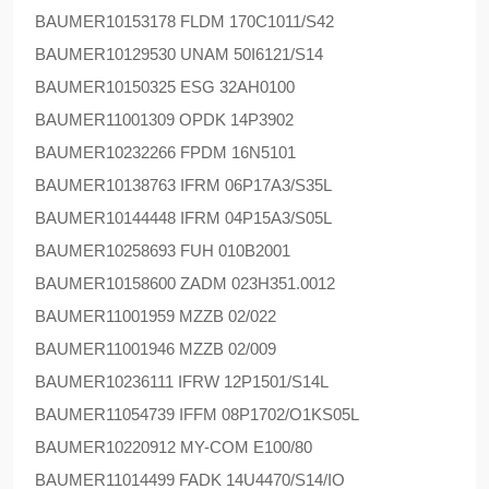
BAUMER
10153178 FLDM 170C1011/S42
BAUMER
10129530 UNAM 50I6121/S14
BAUMER
10150325 ESG 32AH0100
BAUMER
11001309 OPDK 14P3902
BAUMER
10232266 FPDM 16N5101
BAUMER
10138763 IFRM 06P17A3/S35L
BAUMER
10144448 IFRM 04P15A3/S05L
BAUMER
10258693 FUH 010B2001
BAUMER
10158600 ZADM 023H351.0012
BAUMER
11001959 MZZB 02/022
BAUMER
11001946 MZZB 02/009
BAUMER
10236111 IFRW 12P1501/S14L
BAUMER
11054739 IFFM 08P1702/O1KS05L
BAUMER
10220912 MY-COM E100/80
BAUMER
11014499 FADK 14U4470/S14/IO