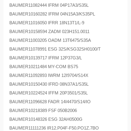
BAUMER
11082444 IFRM 04P17A3/S35L
BAUMER
10160282 IFRM 04N15A3/KS35PL
BAUMER
11016050 IFRR 18N13T1/L-9
BAUMER
10158594 ZADM 023H151.0011
BAUMER
11003205 OADM 13T6475/S35A
BAUMER
11078991 ESG 32S/KSG32SH0100/T
BAUMER
10139717 IFRM 12P37G3/L
BAUMER
10211484 MY-COM BS75
BAUMER
11092893 IWRM 12I9704/S14X
BAUMER
10150430 IFRD 08N37A1/S35L
BAUMER
10224524 IFFM 20P3501/S35L
BAUMER
11096628 FADR 14I4470/S14/IO
BAUMER
10218389 FSF 050B2006
BAUMER
10148326 ESG 32AH0500G
BAUMER
11111236 IR12.P04F-F50.PO1Z.7BO