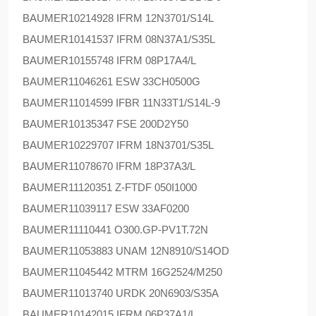
BAUMER
10214928 IFRM 12N3701/S14L
BAUMER
10141537 IFRM 08N37A1/S35L
BAUMER
10155748 IFRM 08P17A4/L
BAUMER
11046261 ESW 33CH0500G
BAUMER
11014599 IFBR 11N33T1/S14L-9
BAUMER
10135347 FSE 200D2Y50
BAUMER
10229707 IFRM 18N3701/S35L
BAUMER
11078670 IFRM 18P37A3/L
BAUMER
11120351 Z-FTDF 050I1000
BAUMER
11039117 ESW 33AF0200
BAUMER
11110441 O300.GP-PV1T.72N
BAUMER
11053883 UNAM 12N8910/S14OD
BAUMER
11045442 MTRM 16G2524/M250
BAUMER
11013740 URDK 20N6903/S35A
BAUMER
10142015 IFRM 06P37A1/L