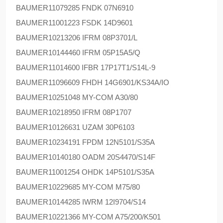
BAUMER
11079285 FNDK 07N6910
BAUMER
11001223 FSDK 14D9601
BAUMER
10213206 IFRM 08P3701/L
BAUMER
10144460 IFRM 05P15A5/Q
BAUMER
11014600 IFBR 17P17T1/S14L-9
BAUMER
11096609 FHDH 14G6901/KS34A/IO
BAUMER
10251048 MY-COM A30/80
BAUMER
10218950 IFRM 08P1707
BAUMER
10126631 UZAM 30P6103
BAUMER
10234191 FPDM 12N5101/S35A
BAUMER
10140180 OADM 20S4470/S14F
BAUMER
11001254 OHDK 14P5101/S35A
BAUMER
10229685 MY-COM M75/80
BAUMER
10144285 IWRM 12I9704/S14
BAUMER
10221366 MY-COM A75/200/K501