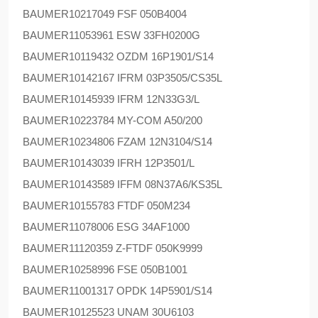
BAUMER
10217049 FSF 050B4004
BAUMER
11053961 ESW 33FH0200G
BAUMER
10119432 OZDM 16P1901/S14
BAUMER
10142167 IFRM 03P3505/CS35L
BAUMER
10145939 IFRM 12N33G3/L
BAUMER
10223784 MY-COM A50/200
BAUMER
10234806 FZAM 12N3104/S14
BAUMER
10143039 IFRH 12P3501/L
BAUMER
10143589 IFFM 08N37A6/KS35L
BAUMER
10155783 FTDF 050M234
BAUMER
11078006 ESG 34AF1000
BAUMER
11120359 Z-FTDF 050K9999
BAUMER
10258996 FSE 050B1001
BAUMER
11001317 OPDK 14P5901/S14
BAUMER
10125523 UNAM 30U6103