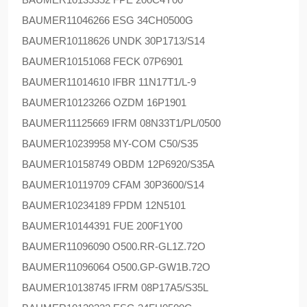
BAUMER
11046266 ESG 34CH0500G
BAUMER
10118626 UNDK 30P1713/S14
BAUMER
10151068 FECK 07P6901
BAUMER
11014610 IFBR 11N17T1/L-9
BAUMER
10123266 OZDM 16P1901
BAUMER
11125669 IFRM 08N33T1/PL/0500
BAUMER
10239958 MY-COM C50/S35
BAUMER
10158749 OBDM 12P6920/S35A
BAUMER
10119709 CFAM 30P3600/S14
BAUMER
10234189 FPDM 12N5101
BAUMER
10144391 FUE 200F1Y00
BAUMER
11096090 O500.RR-GL1Z.72O
BAUMER
11096064 O500.GP-GW1B.72O
BAUMER
10138745 IFRM 08P17A5/S35L