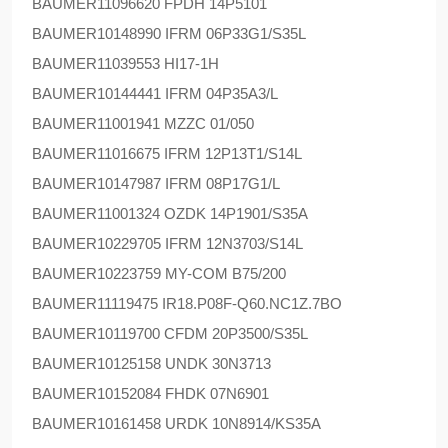
BAUMER
11096620 FPDH 14P5101
BAUMER
10148990 IFRM 06P33G1/S35L
BAUMER
11039553 HI17-1H
BAUMER
10144441 IFRM 04P35A3/L
BAUMER
11001941 MZZC 01/050
BAUMER
11016675 IFRM 12P13T1/S14L
BAUMER
10147987 IFRM 08P17G1/L
BAUMER
11001324 OZDK 14P1901/S35A
BAUMER
10229705 IFRM 12N3703/S14L
BAUMER
10223759 MY-COM B75/200
BAUMER
11119475 IR18.P08F-Q60.NC1Z.7BO
BAUMER
10119700 CFDM 20P3500/S35L
BAUMER
10125158 UNDK 30N3713
BAUMER
10152084 FHDK 07N6901
BAUMER
10161458 URDK 10N8914/KS35A