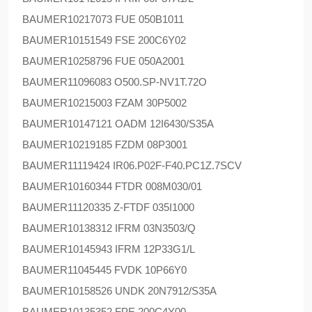
BAUMER
10217073 FUE 050B1011
BAUMER
10151549 FSE 200C6Y02
BAUMER
10258796 FUE 050A2001
BAUMER
11096083 O500.SP-NV1T.72O
BAUMER
10215003 FZAM 30P5002
BAUMER
10147121 OADM 12I6430/S35A
BAUMER
10219185 FZDM 08P3001
BAUMER
11119424 IR06.P02F-F40.PC1Z.7SCV
BAUMER
10160344 FTDR 008M030/01
BAUMER
11120335 Z-FTDF 035I1000
BAUMER
10138312 IFRM 03N3503/Q
BAUMER
10145943 IFRM 12P33G1/L
BAUMER
11045445 FVDK 10P66Y0
BAUMER
10158526 UNDK 20N7912/S35A
BAUMER
10135352 FPE 200C4Y00