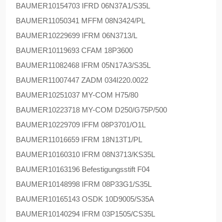
BAUMER
10154703 IFRD 06N37A1/S35L
BAUMER
11050341 MFFM 08N3424/PL
BAUMER
10229699 IFRM 06N3713/L
BAUMER
10119693 CFAM 18P3600
BAUMER
11082468 IFRM 05N17A3/S35L
BAUMER
11007447 ZADM 034I220.0022
BAUMER
10251037 MY-COM H75/80
BAUMER
10223718 MY-COM D250/G75P/500
BAUMER
10229709 IFFM 08P3701/O1L
BAUMER
11016659 IFRM 18N13T1/PL
BAUMER
10160310 IFRM 08N3713/KS35L
BAUMER
10163196 Befestigungsstift F04
BAUMER
10148998 IFRM 08P33G1/S35L
BAUMER
10165143 OSDK 10D9005/S35A
BAUMER
10140294 IFRM 03P1505/CS35L