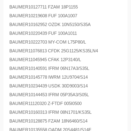
BAUMER
10127711 FZAM 18P1155
BAUMER
10219608 FUF 100A1007
BAUMER
10162952 OZDK 10N5150/S35A
BAUMER
10220439 FUF 100A1011
BAUMER
10222703 MY-COM L75P80/L
BAUMER
11076813 CFDK 25G1125/KS35LN4
BAUMER
11045945 CFAK 12P3140/L
BAUMER
10140591 IFRM 06N17A3/S35L
BAUMER
10145778 IWRM 12U9704/S14
BAUMER
10234439 USDK 30D9003/S14
BAUMER
10144453 IFRM 05P35A3/S05L
BAUMER
11120320 Z-FTDF 005I0500
BAUMER
10160313 IFRM 08N1701/KS35L
BAUMER
10128875 FZAM 18N6460/S14
BAUMER
10135558 OADM 20S4481/S14F