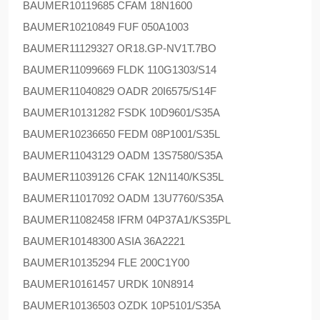
BAUMER
10119685 CFAM 18N1600
BAUMER
10210849 FUF 050A1003
BAUMER
11129327 OR18.GP-NV1T.7BO
BAUMER
11099669 FLDK 110G1303/S14
BAUMER
11040829 OADR 20I6575/S14F
BAUMER
10131282 FSDK 10D9601/S35A
BAUMER
10236650 FEDM 08P1001/S35L
BAUMER
11043129 OADM 13S7580/S35A
BAUMER
11039126 CFAK 12N1140/KS35L
BAUMER
11017092 OADM 13U7760/S35A
BAUMER
11082458 IFRM 04P37A1/KS35PL
BAUMER
10148300 ASIA 36A2221
BAUMER
10135294 FLE 200C1Y00
BAUMER
10161457 URDK 10N8914
BAUMER
10136503 OZDK 10P5101/S35A