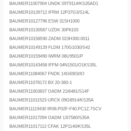
BAUMER
11007904 UNDK 09T9114/KS35AD1
BAUMER
10139712 IFRM 12P37G3/S14L
BAUMER
10127796 ESW 31SH1000
BAUMER
10130587 UZDK 30P6103
BAUMER
10158590 ZADM 023H300.0011
BAUMER
10149139 FLDM 170G1030/S42
BAUMER
10159490 IWRM 08U9501/P
BAUMER
10143458 IFFM 04N1501/O1KS35L
BAUMER
11084067 FNDK 14G6903/IO
BAUMER
11078172 BX 20-360-1
BAUMER
11003837 OADM 21I6481/S14F
BAUMER
11011523 URCK 09G8914/KS35A
BAUMER
11119430 IR08.P02F-F40.PC1Z.7SCV
BAUMER
11017094 OADM 13I7580/S35A
BAUMER
11017112 CFAK 12P1140/KS35L