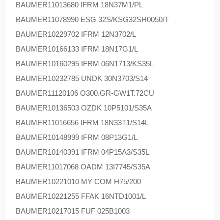
BAUMER
11013680 IFRM 18N37M1/PL
BAUMER
11078990 ESG 32S/KSG32SH0050/T
BAUMER
10229702 IFRM 12N3702/L
BAUMER
10166133 IFRM 18N17G1/L
BAUMER
10160295 IFRM 06N1713/KS35L
BAUMER
10232785 UNDK 30N3703/S14
BAUMER
11120106 O300.GR-GW1T.72CU
BAUMER
10136503 OZDK 10P5101/S35A
BAUMER
11016656 IFRM 18N33T1/S14L
BAUMER
10148999 IFRM 08P13G1/L
BAUMER
10140391 IFRM 04P15A3/S35L
BAUMER
11017068 OADM 13I7745/S35A
BAUMER
10221010 MY-COM H75/200
BAUMER
10221255 FFAK 16NTD1001/L
BAUMER
10217015 FUF 025B1003