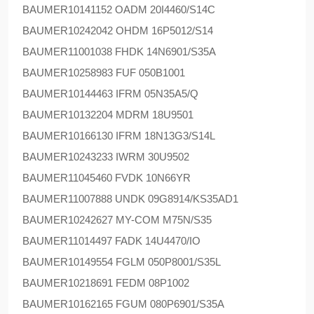
BAUMER
10141152 OADM 20I4460/S14C
BAUMER
10242042 OHDM 16P5012/S14
BAUMER
11001038 FHDK 14N6901/S35A
BAUMER
10258983 FUF 050B1001
BAUMER
10144463 IFRM 05N35A5/Q
BAUMER
10132204 MDRM 18U9501
BAUMER
10166130 IFRM 18N13G3/S14L
BAUMER
10243233 IWRM 30U9502
BAUMER
11045460 FVDK 10N66YR
BAUMER
11007888 UNDK 09G8914/KS35AD1
BAUMER
10242627 MY-COM M75N/S35
BAUMER
11014497 FADK 14U4470/IO
BAUMER
10149554 FGLM 050P8001/S35L
BAUMER
10218691 FEDM 08P1002
BAUMER
10162165 FGUM 080P6901/S35A