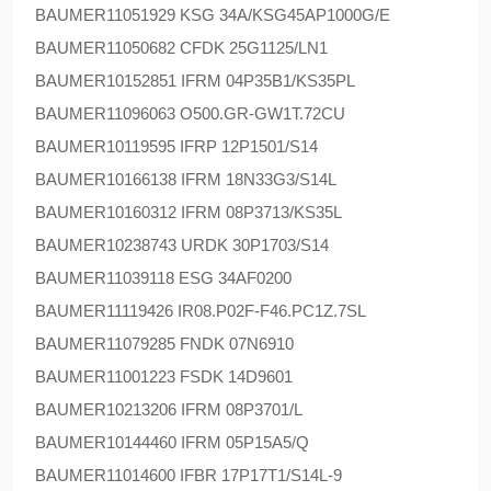
BAUMER
11051929 KSG 34A/KSG45AP1000G/E
BAUMER
11050682 CFDK 25G1125/LN1
BAUMER
10152851 IFRM 04P35B1/KS35PL
BAUMER
11096063 O500.GR-GW1T.72CU
BAUMER
10119595 IFRP 12P1501/S14
BAUMER
10166138 IFRM 18N33G3/S14L
BAUMER
10160312 IFRM 08P3713/KS35L
BAUMER
10238743 URDK 30P1703/S14
BAUMER
11039118 ESG 34AF0200
BAUMER
11119426 IR08.P02F-F46.PC1Z.7SL
BAUMER
11079285 FNDK 07N6910
BAUMER
11001223 FSDK 14D9601
BAUMER
10213206 IFRM 08P3701/L
BAUMER
10144460 IFRM 05P15A5/Q
BAUMER
11014600 IFBR 17P17T1/S14L-9