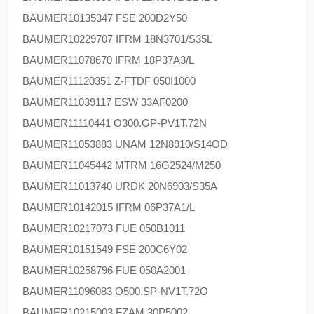
BAUMER
10135347 FSE 200D2Y50
BAUMER
10229707 IFRM 18N3701/S35L
BAUMER
11078670 IFRM 18P37A3/L
BAUMER
11120351 Z-FTDF 050I1000
BAUMER
11039117 ESW 33AF0200
BAUMER
11110441 O300.GP-PV1T.72N
BAUMER
11053883 UNAM 12N8910/S14OD
BAUMER
11045442 MTRM 16G2524/M250
BAUMER
11013740 URDK 20N6903/S35A
BAUMER
10142015 IFRM 06P37A1/L
BAUMER
10217073 FUE 050B1011
BAUMER
10151549 FSE 200C6Y02
BAUMER
10258796 FUE 050A2001
BAUMER
11096083 O500.SP-NV1T.72O
BAUMER
10215003 FZAM 30P5002