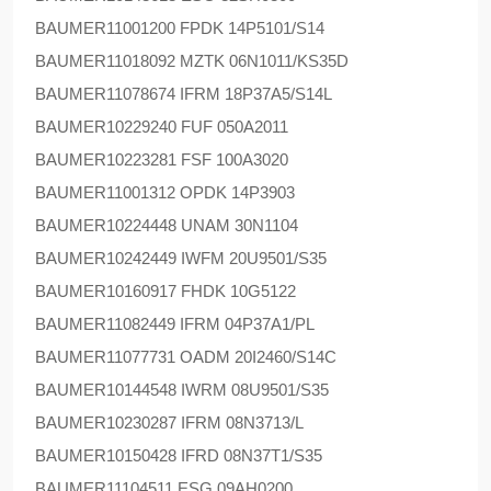
BAUMER
11001200 FPDK 14P5101/S14
BAUMER
11018092 MZTK 06N1011/KS35D
BAUMER
11078674 IFRM 18P37A5/S14L
BAUMER
10229240 FUF 050A2011
BAUMER
10223281 FSF 100A3020
BAUMER
11001312 OPDK 14P3903
BAUMER
10224448 UNAM 30N1104
BAUMER
10242449 IWFM 20U9501/S35
BAUMER
10160917 FHDK 10G5122
BAUMER
11082449 IFRM 04P37A1/PL
BAUMER
11077731 OADM 20I2460/S14C
BAUMER
10144548 IWRM 08U9501/S35
BAUMER
10230287 IFRM 08N3713/L
BAUMER
10150428 IFRD 08N37T1/S35
BAUMER
11104511 ESG 09AH0200