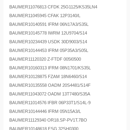
BAUMER
11076813 CFDK 25G1125/KS35LN4
BAUMER
11045945 CFAK 12P3140/L
BAUMER
10140591 IFRM 06N17A3/S35L
BAUMER
10145778 IWRM 12U9704/S14
BAUMER
10234439 USDK 30D9003/S14
BAUMER
10144453 IFRM 05P35A3/S05L
BAUMER
11120320 Z-FTDF 005I0500
BAUMER
10160313 IFRM 08N1701/KS35L
BAUMER
10128875 FZAM 18N6460/S14
BAUMER
10135558 OADM 20S4481/S14F
BAUMER
11043072 OADM 13T7480/S35A
BAUMER
11014576 IFBR 06P33T1/S14L-9
BAUMER
10144446 IFRM 05N15A3/L
BAUMER
11129340 OR18.SP-PV1T.7BO
BAUMER
10148618 ESG 32SH0300