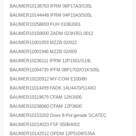
BAUMER
10138763 IFRM 06P17A3/S35L
BAUMER
10144448 IFRM 04P15A3/S05L
BAUMER
10258693 FUH 010B2001
BAUMER
10158600 ZADM 023H351.0012
BAUMER
11001959 MZZB 02/022
BAUMER
11001946 MZZB 02/009
BAUMER
10236111 IFRW 12P1501/S14L
BAUMER
11054739 IFFM 08P1702/O1KS05L
BAUMER
10220912 MY-COM E100/80
BAUMER
11014499 FADK 14U4470/S14/IO
BAUMER
10119679 CFAM 12N1600
BAUMER
10238060 CFAM 12P3600
BAUMER
10153202 Dose 8-Pol gerade SCATEC
BAUMER
10214023 FSF 050B4002
BAUMER
10142512 OPDM 12P5104/S35A