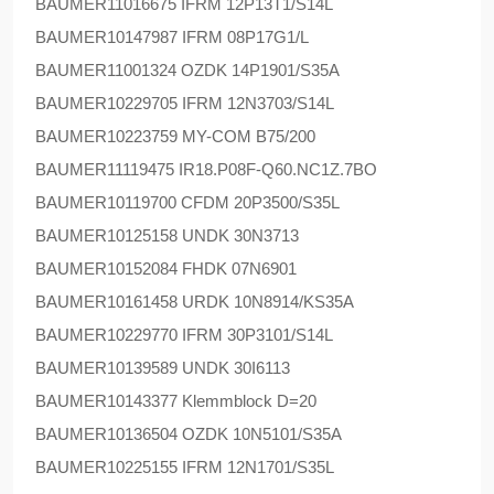
BAUMER
11016675 IFRM 12P13T1/S14L
BAUMER
10147987 IFRM 08P17G1/L
BAUMER
11001324 OZDK 14P1901/S35A
BAUMER
10229705 IFRM 12N3703/S14L
BAUMER
10223759 MY-COM B75/200
BAUMER
11119475 IR18.P08F-Q60.NC1Z.7BO
BAUMER
10119700 CFDM 20P3500/S35L
BAUMER
10125158 UNDK 30N3713
BAUMER
10152084 FHDK 07N6901
BAUMER
10161458 URDK 10N8914/KS35A
BAUMER
10229770 IFRM 30P3101/S14L
BAUMER
10139589 UNDK 30I6113
BAUMER
10143377 Klemmblock D=20
BAUMER
10136504 OZDK 10N5101/S35A
BAUMER
10225155 IFRM 12N1701/S35L