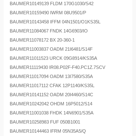
BAUMER
10149139 FLDM 170G1030/S42
BAUMER
10159490 IWRM 08U9501/P
BAUMER
10143458 IFFM 04N1501/O1KS35L
BAUMER
11084067 FNDK 14G6903/IO
BAUMER
11078172 BX 20-360-1
BAUMER
11003837 OADM 21I6481/S14F
BAUMER
11011523 URCK 09G8914/KS35A
BAUMER
11119430 IR08.P02F-F40.PC1Z.7SCV
BAUMER
11017094 OADM 13I7580/S35A
BAUMER
11017112 CFAK 12P1140/KS35L
BAUMER
10141152 OADM 20I4460/S14C
BAUMER
10242042 OHDM 16P5012/S14
BAUMER
11001038 FHDK 14N6901/S35A
BAUMER
10258983 FUF 050B1001
BAUMER
10144463 IFRM 05N35A5/Q