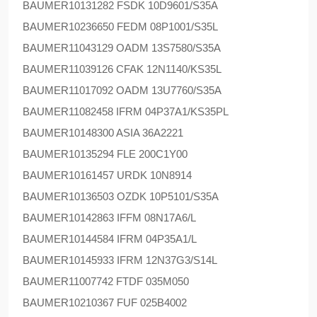
BAUMER
10131282 FSDK 10D9601/S35A
BAUMER
10236650 FEDM 08P1001/S35L
BAUMER
11043129 OADM 13S7580/S35A
BAUMER
11039126 CFAK 12N1140/KS35L
BAUMER
11017092 OADM 13U7760/S35A
BAUMER
11082458 IFRM 04P37A1/KS35PL
BAUMER
10148300 ASIA 36A2221
BAUMER
10135294 FLE 200C1Y00
BAUMER
10161457 URDK 10N8914
BAUMER
10136503 OZDK 10P5101/S35A
BAUMER
10142863 IFFM 08N17A6/L
BAUMER
10144584 IFRM 04P35A1/L
BAUMER
10145933 IFRM 12N37G3/S14L
BAUMER
11007742 FTDF 035M050
BAUMER
10210367 FUF 025B4002