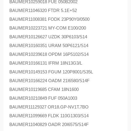
BAUMER
10259018 FUE 050B2002
BAUMER
11046320 FTDR 5.1E+52
BAUMER
11008381 FODK 23P90Y0/0500
BAUMER
10223721 MY-COM E100/200
BAUMER
10126627 UZDK 30P6103/S14
BAUMER
10160351 URAM 50P6121/S14
BAUMER
10239618 OPDM 16P5102/S14
BAUMER
10166131 IFRM 18N13G3/L
BAUMER
10149153 FGUM 120P8001/S35L
BAUMER
10166224 OADM 21I6580/S14F
BAUMER
10119685 CFAM 18N1600
BAUMER
10210849 FUF 050A1003
BAUMER
11129327 OR18.GP-NV1T.7BO
BAUMER
11099669 FLDK 110G1303/S14
BAUMER
11040829 OADR 20I6575/S14F