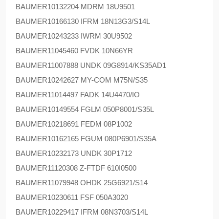
BAUMER
10132204 MDRM 18U9501
BAUMER
10166130 IFRM 18N13G3/S14L
BAUMER
10243233 IWRM 30U9502
BAUMER
11045460 FVDK 10N66YR
BAUMER
11007888 UNDK 09G8914/KS35AD1
BAUMER
10242627 MY-COM M75N/S35
BAUMER
11014497 FADK 14U4470/IO
BAUMER
10149554 FGLM 050P8001/S35L
BAUMER
10218691 FEDM 08P1002
BAUMER
10162165 FGUM 080P6901/S35A
BAUMER
10232173 UNDK 30P1712
BAUMER
11120308 Z-FTDF 610I0500
BAUMER
11079948 OHDK 25G6921/S14
BAUMER
10230611 FSF 050A3020
BAUMER
10229417 IFRM 08N3703/S14L