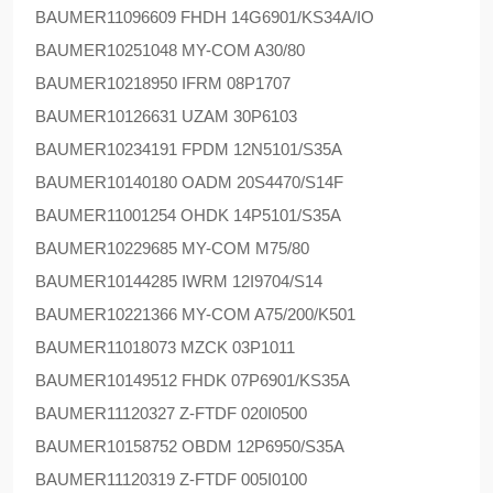
BAUMER
11096609 FHDH 14G6901/KS34A/IO
BAUMER
10251048 MY-COM A30/80
BAUMER
10218950 IFRM 08P1707
BAUMER
10126631 UZAM 30P6103
BAUMER
10234191 FPDM 12N5101/S35A
BAUMER
10140180 OADM 20S4470/S14F
BAUMER
11001254 OHDK 14P5101/S35A
BAUMER
10229685 MY-COM M75/80
BAUMER
10144285 IWRM 12I9704/S14
BAUMER
10221366 MY-COM A75/200/K501
BAUMER
11018073 MZCK 03P1011
BAUMER
10149512 FHDK 07P6901/KS35A
BAUMER
11120327 Z-FTDF 020I0500
BAUMER
10158752 OBDM 12P6950/S35A
BAUMER
11120319 Z-FTDF 005I0100