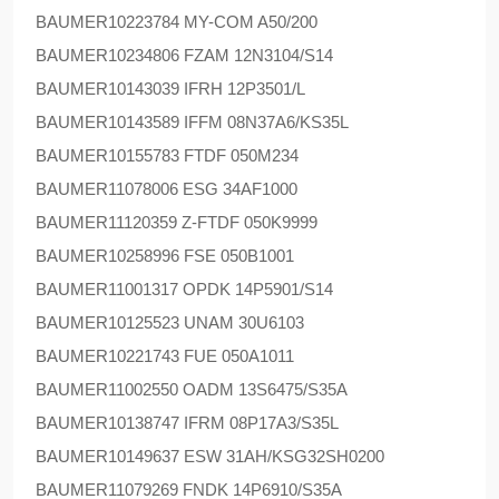
BAUMER
10223784 MY-COM A50/200
BAUMER
10234806 FZAM 12N3104/S14
BAUMER
10143039 IFRH 12P3501/L
BAUMER
10143589 IFFM 08N37A6/KS35L
BAUMER
10155783 FTDF 050M234
BAUMER
11078006 ESG 34AF1000
BAUMER
11120359 Z-FTDF 050K9999
BAUMER
10258996 FSE 050B1001
BAUMER
11001317 OPDK 14P5901/S14
BAUMER
10125523 UNAM 30U6103
BAUMER
10221743 FUE 050A1011
BAUMER
11002550 OADM 13S6475/S35A
BAUMER
10138747 IFRM 08P17A3/S35L
BAUMER
10149637 ESW 31AH/KSG32SH0200
BAUMER
11079269 FNDK 14P6910/S35A