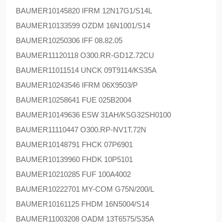
BAUMER
10145820 IFRM 12N17G1/S14L
BAUMER
10133599 OZDM 16N1001/S14
BAUMER
10250306 IFF 08.82.05
BAUMER
11120118 O300.RR-GD1Z.72CU
BAUMER
11011514 UNCK 09T9114/KS35A
BAUMER
10243546 IFRM 06X9503/P
BAUMER
10258641 FUE 025B2004
BAUMER
10149636 ESW 31AH/KSG32SH0100
BAUMER
11110447 O300.RP-NV1T.72N
BAUMER
10148791 FHCK 07P6901
BAUMER
10139960 FHDK 10P5101
BAUMER
10210285 FUF 100A4002
BAUMER
10222701 MY-COM G75N/200/L
BAUMER
10161125 FHDM 16N5004/S14
BAUMER
11003208 OADM 13T6575/S35A