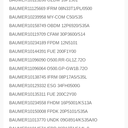
BAUMER
11125669 IFRM 08N33T1/PL/0500
BAUMER
10239958 MY-COM C50/S35
BAUMER
10158749 OBDM 12P6920/S35A
BAUMER
10119709 CFAM 30P3600/S14
BAUMER
10234189 FPDM 12N5101
BAUMER
10144391 FUE 200F1Y00
BAUMER
11096090 O500.RR-GL1Z.72O
BAUMER
11096064 O500.GP-GW1B.72O
BAUMER
10138745 IFRM 08P17A5/S35L
BAUMER
10129332 ESG 34FH0500G
BAUMER
10135311 FUE 200C2Y00
BAUMER
10234558 FHDM 16P5001/KS13A
BAUMER
10150008 FPDK 20P5101/S35A
BAUMER
11013770 UNDK 09G8914/KS35A/IO