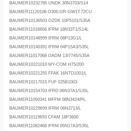
BAUMER
10232785 UNDK 30N3703/S14
BAUMER
11120106 O300.GR-GW1T.72CU
BAUMER
10136503 OZDK 10P5101/S35A
BAUMER
11016656 IFRM 18N33T1/S14L
BAUMER
10148999 IFRM 08P13G1/L
BAUMER
10140391 IFRM 04P15A3/S35L
BAUMER
11017068 OADM 13I7745/S35A
BAUMER
10221010 MY-COM H75/200
BAUMER
10221255 FFAK 16NTD1001/L
BAUMER
10217015 FUF 025B1003
BAUMER
10154703 IFRD 06N37A1/S35L
BAUMER
11050341 MFFM 08N3424/PL
BAUMER
10229699 IFRM 06N3713/L
BAUMER
10119693 CFAM 18P3600
BAUMER
11082468 IFRM 05N17A3/S35L