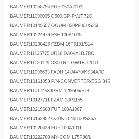
BAUMER
10258794 FUE 050A2003
BAUMER
11096065 O500.GP-PV1T.72O
BAUMER
10149557 OGUM 030P8001/S35L
BAUMER
10224976 FSF 100A1005
BAUMER
10238426 FZDM 16P5101/S14
BAUMER
11135775 UR18.DA0-IA1B.7BO
BAUMER
11120129 O300.RP-GW1B.72OU
BAUMER
11096633 FADH 14U4470/KS34A/IO
BAUMER
10161958 P/N-CONVERTER/ESG 34S
BAUMER
11017453 IPRM 12I9506/S14
BAUMER
10127711 FZAM 18P1155
BAUMER
10219608 FUF 100A1007
BAUMER
10162952 OZDK 10N5150/S35A
BAUMER
10220439 FUF 100A1011
BAUMER
10222703 MY-COM L75P80/L