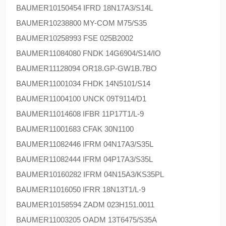
BAUMER
10150454 IFRD 18N17A3/S14L
BAUMER
10238800 MY-COM M75/S35
BAUMER
10258993 FSE 025B2002
BAUMER
11084080 FNDK 14G6904/S14/IO
BAUMER
11128094 OR18.GP-GW1B.7BO
BAUMER
11001034 FHDK 14N5101/S14
BAUMER
11004100 UNCK 09T9114/D1
BAUMER
11014608 IFBR 11P17T1/L-9
BAUMER
11001683 CFAK 30N1100
BAUMER
11082446 IFRM 04N17A3/S35L
BAUMER
11082444 IFRM 04P17A3/S35L
BAUMER
10160282 IFRM 04N15A3/KS35PL
BAUMER
11016050 IFRR 18N13T1/L-9
BAUMER
10158594 ZADM 023H151.0011
BAUMER
11003205 OADM 13T6475/S35A