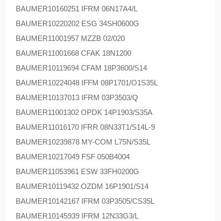
BAUMER
10160251 IFRM 06N17A4/L
BAUMER
10220202 ESG 34SH0600G
BAUMER
11001957 MZZB 02/020
BAUMER
11001668 CFAK 18N1200
BAUMER
10119694 CFAM 18P3600/S14
BAUMER
10224048 IFFM 08P1701/O1S35L
BAUMER
10137013 IFRM 03P3503/Q
BAUMER
11001302 OPDK 14P1903/S35A
BAUMER
11016170 IFRR 08N33T1/S14L-9
BAUMER
10239878 MY-COM L75N/S35L
BAUMER
10217049 FSF 050B4004
BAUMER
11053961 ESW 33FH0200G
BAUMER
10119432 OZDM 16P1901/S14
BAUMER
10142167 IFRM 03P3505/CS35L
BAUMER
10145939 IFRM 12N33G3/L