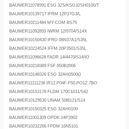
BAUMER
11078991 ESG 32S/KSG32SH0100/T
BAUMER
10139717 IFRM 12P37G3/L
BAUMER
10211484 MY-COM BS75
BAUMER
11092893 IWRM 12I9704/S14X
BAUMER
10150430 IFRD 08N37A1/S35L
BAUMER
10224524 IFFM 20P3501/S35L
BAUMER
11096628 FADR 14I4470/S14/IO
BAUMER
10218389 FSF 050B2006
BAUMER
10148326 ESG 32AH0500G
BAUMER
11111236 IR12.P04F-F50.PO1Z.7BO
BAUMER
10153178 FLDM 170C1011/S42
BAUMER
10129530 UNAM 50I6121/S14
BAUMER
10150325 ESG 32AH0100
BAUMER
11001309 OPDK 14P3902
BAUMER
10232266 FPDM 16N5101