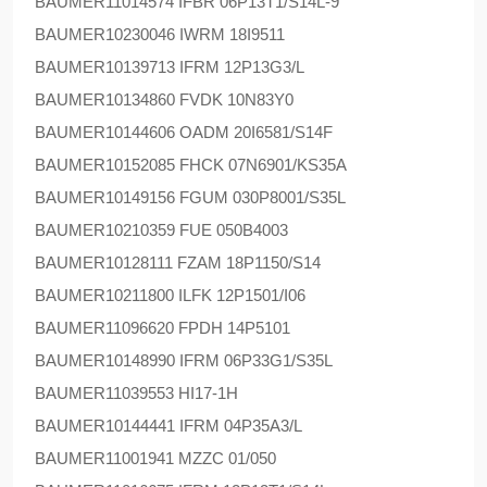
BAUMER
11014574 IFBR 06P13T1/S14L-9
BAUMER
10230046 IWRM 18I9511
BAUMER
10139713 IFRM 12P13G3/L
BAUMER
10134860 FVDK 10N83Y0
BAUMER
10144606 OADM 20I6581/S14F
BAUMER
10152085 FHCK 07N6901/KS35A
BAUMER
10149156 FGUM 030P8001/S35L
BAUMER
10210359 FUE 050B4003
BAUMER
10128111 FZAM 18P1150/S14
BAUMER
10211800 ILFK 12P1501/I06
BAUMER
11096620 FPDH 14P5101
BAUMER
10148990 IFRM 06P33G1/S35L
BAUMER
11039553 HI17-1H
BAUMER
10144441 IFRM 04P35A3/L
BAUMER
11001941 MZZC 01/050