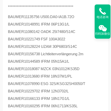
********************************************
BAUMER
11135756 U500.DA0-IA1B.72O
电话咨询
BAUMER
10148991 IFRM 06P13G1/L
BAUMER
11080142 OADK 25I7480/S14C
扫码加微信
BAUMER
10221749 FSF 100A3022
BAUMER
10128224 UZAM 30P6803/S14C
BAUMER
10156738 Lichtleiterverlängerung 2m
BAUMER
10144589 IFRM 05N15A1/L
BAUMER
11018087 MZCK 03N1012/KS35D
BAUMER
11013680 IFRM 18N37M1/PL
BAUMER
11078990 ESG 32S/KSG32SH0050/T
BAUMER
10229702 IFRM 12N3702/L
BAUMER
10166133 IFRM 18N17G1/L
BAUMER
10160295 IFRM 06N1713/KS35L