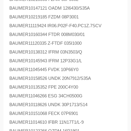
BAUMER
10147121 OADM 12I6430/S35A
BAUMER
10219185 FZDM 08P3001
BAUMER
11119424 IR06.P02F-F40.PC1Z.7SCV
BAUMER
10160344 FTDR 008M030/01
BAUMER
11120335 Z-FTDF 035I1000
BAUMER
10138312 IFRM 03N3503/Q
BAUMER
10145943 IFRM 12P33G1/L
BAUMER
11045445 FVDK 10P66Y0
BAUMER
10158526 UNDK 20N7912/S35A
BAUMER
10135352 FPE 200C4Y00
BAUMER
11046266 ESG 34CH0500G
BAUMER
10118626 UNDK 30P1713/S14
BAUMER
10151068 FECK 07P6901
BAUMER
11014610 IFBR 11N17T1/L-9
BAUMER
10123266 OZDM 16P1901