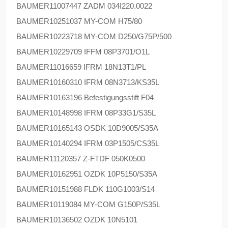
BAUMER
11007447 ZADM 034I220.0022
BAUMER
10251037 MY-COM H75/80
BAUMER
10223718 MY-COM D250/G75P/500
BAUMER
10229709 IFFM 08P3701/O1L
BAUMER
11016659 IFRM 18N13T1/PL
BAUMER
10160310 IFRM 08N3713/KS35L
BAUMER
10163196 Befestigungsstift F04
BAUMER
10148998 IFRM 08P33G1/S35L
BAUMER
10165143 OSDK 10D9005/S35A
BAUMER
10140294 IFRM 03P1505/CS35L
BAUMER
11120357 Z-FTDF 050K0500
BAUMER
10162951 OZDK 10P5150/S35A
BAUMER
10151988 FLDK 110G1003/S14
BAUMER
10119084 MY-COM G150P/S35L
BAUMER
10136502 OZDK 10N5101