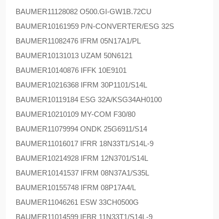
BAUMER
11128082 O500.GI-GW1B.72CU
BAUMER
10161959 P/N-CONVERTER/ESG 32S
BAUMER
11082476 IFRM 05N17A1/PL
BAUMER
10131013 UZAM 50N6121
BAUMER
10140876 IFFK 10E9101
BAUMER
10216368 IFRM 30P1101/S14L
BAUMER
10119184 ESG 32A/KSG34AH0100
BAUMER
10210109 MY-COM F30/80
BAUMER
11079994 ONDK 25G6911/S14
BAUMER
11016017 IFRR 18N33T1/S14L-9
BAUMER
10214928 IFRM 12N3701/S14L
BAUMER
10141537 IFRM 08N37A1/S35L
BAUMER
10155748 IFRM 08P17A4/L
BAUMER
11046261 ESW 33CH0500G
BAUMER
11014599 IFBR 11N33T1/S14L-9