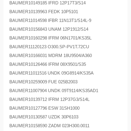
BAUMER
10149185 IFRD 12P17T3/S14
BAUMER
10139963 FEDK 10P5101
BAUMER
11014598 IFBR 11N13T1/S14L-9
BAUMER
10156843 UNAM 12P1912/S14
BAUMER
10160298 IFRM 06N1701/KS35L
BAUMER
11120123 O300.SP-PV1T.72CU
BAUMER
10166031 MDRM 18U9504/A360
BAUMER
10126466 IFRM 08X9501/S35
BAUMER
11011516 UNDK 09G8914/KS35A
BAUMER
10259009 FUE 025B2003
BAUMER
11007904 UNDK 09T9114/KS35AD1
BAUMER
10139712 IFRM 12P37G3/S14L
BAUMER
10127796 ESW 31SH1000
BAUMER
10130587 UZDK 30P6103
BAUMER
10158590 ZADM 023H300.0011