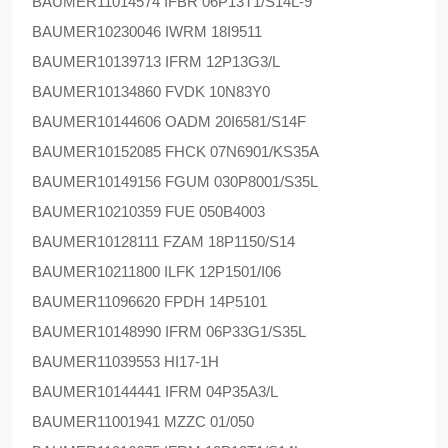
BAUMER
11014574 IFBR 06P13T1/S14L-9
BAUMER
10230046 IWRM 18I9511
BAUMER
10139713 IFRM 12P13G3/L
BAUMER
10134860 FVDK 10N83Y0
BAUMER
10144606 OADM 20I6581/S14F
BAUMER
10152085 FHCK 07N6901/KS35A
BAUMER
10149156 FGUM 030P8001/S35L
BAUMER
10210359 FUE 050B4003
BAUMER
10128111 FZAM 18P1150/S14
BAUMER
10211800 ILFK 12P1501/I06
BAUMER
11096620 FPDH 14P5101
BAUMER
10148990 IFRM 06P33G1/S35L
BAUMER
11039553 HI17-1H
BAUMER
10144441 IFRM 04P35A3/L
BAUMER
11001941 MZZC 01/050