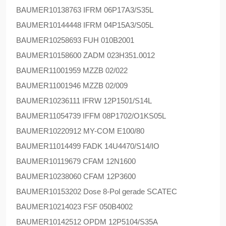
BAUMER
10138763 IFRM 06P17A3/S35L
BAUMER
10144448 IFRM 04P15A3/S05L
BAUMER
10258693 FUH 010B2001
BAUMER
10158600 ZADM 023H351.0012
BAUMER
11001959 MZZB 02/022
BAUMER
11001946 MZZB 02/009
BAUMER
10236111 IFRW 12P1501/S14L
BAUMER
11054739 IFFM 08P1702/O1KS05L
BAUMER
10220912 MY-COM E100/80
BAUMER
11014499 FADK 14U4470/S14/IO
BAUMER
10119679 CFAM 12N1600
BAUMER
10238060 CFAM 12P3600
BAUMER
10153202 Dose 8-Pol gerade SCATEC
BAUMER
10214023 FSF 050B4002
BAUMER
10142512 OPDM 12P5104/S35A