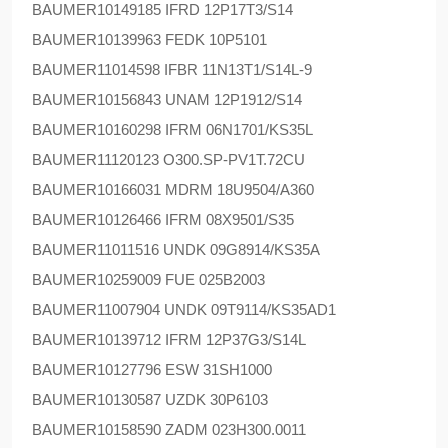
BAUMER
10149185 IFRD 12P17T3/S14
BAUMER
10139963 FEDK 10P5101
BAUMER
11014598 IFBR 11N13T1/S14L-9
BAUMER
10156843 UNAM 12P1912/S14
BAUMER
10160298 IFRM 06N1701/KS35L
BAUMER
11120123 O300.SP-PV1T.72CU
BAUMER
10166031 MDRM 18U9504/A360
BAUMER
10126466 IFRM 08X9501/S35
BAUMER
11011516 UNDK 09G8914/KS35A
BAUMER
10259009 FUE 025B2003
BAUMER
11007904 UNDK 09T9114/KS35AD1
BAUMER
10139712 IFRM 12P37G3/S14L
BAUMER
10127796 ESW 31SH1000
BAUMER
10130587 UZDK 30P6103
BAUMER
10158590 ZADM 023H300.0011