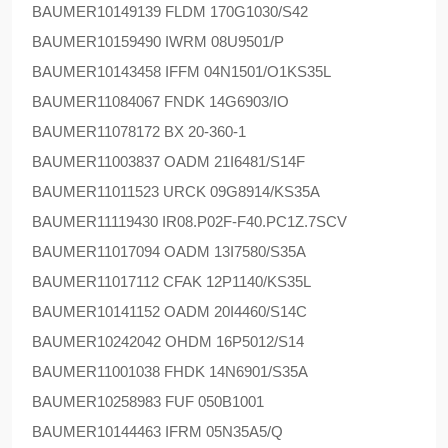
BAUMER
10149139 FLDM 170G1030/S42
BAUMER
10159490 IWRM 08U9501/P
BAUMER
10143458 IFFM 04N1501/O1KS35L
BAUMER
11084067 FNDK 14G6903/IO
BAUMER
11078172 BX 20-360-1
BAUMER
11003837 OADM 21I6481/S14F
BAUMER
11011523 URCK 09G8914/KS35A
BAUMER
11119430 IR08.P02F-F40.PC1Z.7SCV
BAUMER
11017094 OADM 13I7580/S35A
BAUMER
11017112 CFAK 12P1140/KS35L
BAUMER
10141152 OADM 20I4460/S14C
BAUMER
10242042 OHDM 16P5012/S14
BAUMER
11001038 FHDK 14N6901/S35A
BAUMER
10258983 FUF 050B1001
BAUMER
10144463 IFRM 05N35A5/Q