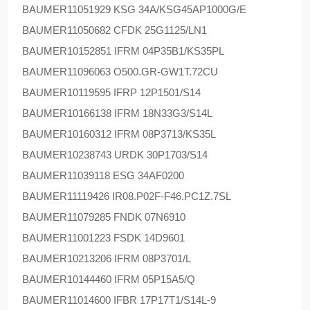
BAUMER
11051929 KSG 34A/KSG45AP1000G/E
BAUMER
11050682 CFDK 25G1125/LN1
BAUMER
10152851 IFRM 04P35B1/KS35PL
BAUMER
11096063 O500.GR-GW1T.72CU
BAUMER
10119595 IFRP 12P1501/S14
BAUMER
10166138 IFRM 18N33G3/S14L
BAUMER
10160312 IFRM 08P3713/KS35L
BAUMER
10238743 URDK 30P1703/S14
BAUMER
11039118 ESG 34AF0200
BAUMER
11119426 IR08.P02F-F46.PC1Z.7SL
BAUMER
11079285 FNDK 07N6910
BAUMER
11001223 FSDK 14D9601
BAUMER
10213206 IFRM 08P3701/L
BAUMER
10144460 IFRM 05P15A5/Q
BAUMER
11014600 IFBR 17P17T1/S14L-9