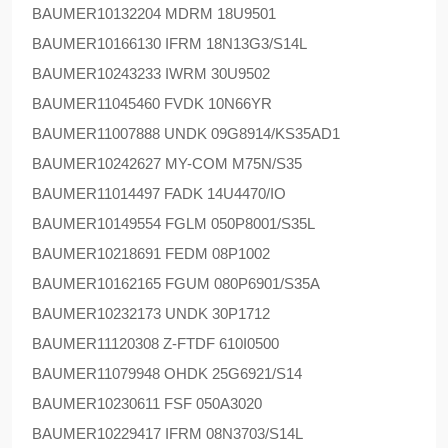
BAUMER
10132204 MDRM 18U9501
BAUMER
10166130 IFRM 18N13G3/S14L
BAUMER
10243233 IWRM 30U9502
BAUMER
11045460 FVDK 10N66YR
BAUMER
11007888 UNDK 09G8914/KS35AD1
BAUMER
10242627 MY-COM M75N/S35
BAUMER
11014497 FADK 14U4470/IO
BAUMER
10149554 FGLM 050P8001/S35L
BAUMER
10218691 FEDM 08P1002
BAUMER
10162165 FGUM 080P6901/S35A
BAUMER
10232173 UNDK 30P1712
BAUMER
11120308 Z-FTDF 610I0500
BAUMER
11079948 OHDK 25G6921/S14
BAUMER
10230611 FSF 050A3020
BAUMER
10229417 IFRM 08N3703/S14L