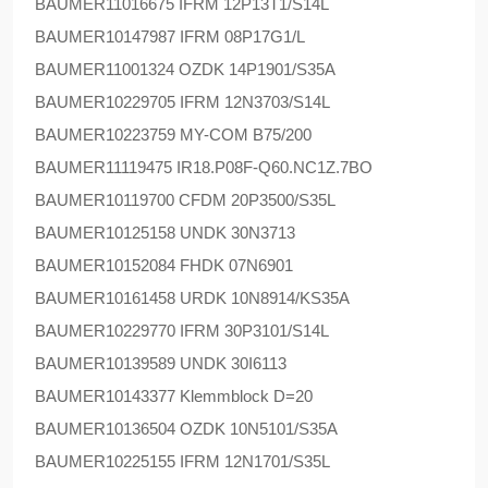
BAUMER
11016675 IFRM 12P13T1/S14L
BAUMER
10147987 IFRM 08P17G1/L
BAUMER
11001324 OZDK 14P1901/S35A
BAUMER
10229705 IFRM 12N3703/S14L
BAUMER
10223759 MY-COM B75/200
BAUMER
11119475 IR18.P08F-Q60.NC1Z.7BO
BAUMER
10119700 CFDM 20P3500/S35L
BAUMER
10125158 UNDK 30N3713
BAUMER
10152084 FHDK 07N6901
BAUMER
10161458 URDK 10N8914/KS35A
BAUMER
10229770 IFRM 30P3101/S14L
BAUMER
10139589 UNDK 30I6113
BAUMER
10143377 Klemmblock D=20
BAUMER
10136504 OZDK 10N5101/S35A
BAUMER
10225155 IFRM 12N1701/S35L