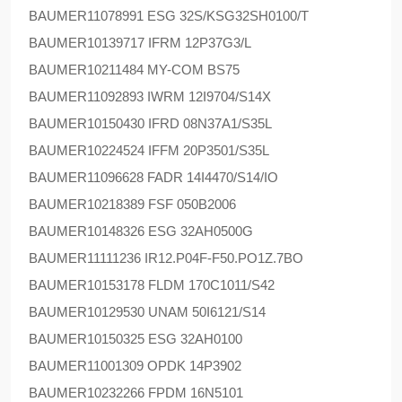
BAUMER
11078991 ESG 32S/KSG32SH0100/T
BAUMER
10139717 IFRM 12P37G3/L
BAUMER
10211484 MY-COM BS75
BAUMER
11092893 IWRM 12I9704/S14X
BAUMER
10150430 IFRD 08N37A1/S35L
BAUMER
10224524 IFFM 20P3501/S35L
BAUMER
11096628 FADR 14I4470/S14/IO
BAUMER
10218389 FSF 050B2006
BAUMER
10148326 ESG 32AH0500G
BAUMER
11111236 IR12.P04F-F50.PO1Z.7BO
BAUMER
10153178 FLDM 170C1011/S42
BAUMER
10129530 UNAM 50I6121/S14
BAUMER
10150325 ESG 32AH0100
BAUMER
11001309 OPDK 14P3902
BAUMER
10232266 FPDM 16N5101