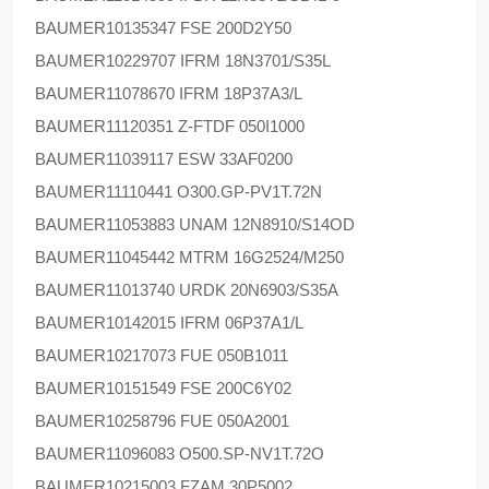
BAUMER
10135347 FSE 200D2Y50
BAUMER
10229707 IFRM 18N3701/S35L
BAUMER
11078670 IFRM 18P37A3/L
BAUMER
11120351 Z-FTDF 050I1000
BAUMER
11039117 ESW 33AF0200
BAUMER
11110441 O300.GP-PV1T.72N
BAUMER
11053883 UNAM 12N8910/S14OD
BAUMER
11045442 MTRM 16G2524/M250
BAUMER
11013740 URDK 20N6903/S35A
BAUMER
10142015 IFRM 06P37A1/L
BAUMER
10217073 FUE 050B1011
BAUMER
10151549 FSE 200C6Y02
BAUMER
10258796 FUE 050A2001
BAUMER
11096083 O500.SP-NV1T.72O
BAUMER
10215003 FZAM 30P5002