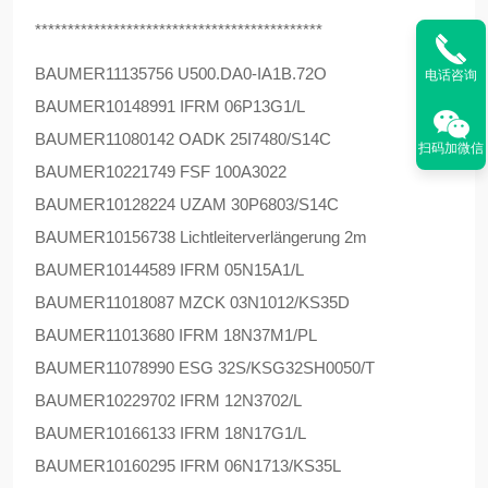
********************************************
BAUMER
11135756 U500.DA0-IA1B.72O
电话咨询
BAUMER
10148991 IFRM 06P13G1/L
BAUMER
11080142 OADK 25I7480/S14C
扫码加微信
BAUMER
10221749 FSF 100A3022
BAUMER
10128224 UZAM 30P6803/S14C
BAUMER
10156738 Lichtleiterverlängerung 2m
BAUMER
10144589 IFRM 05N15A1/L
BAUMER
11018087 MZCK 03N1012/KS35D
BAUMER
11013680 IFRM 18N37M1/PL
BAUMER
11078990 ESG 32S/KSG32SH0050/T
BAUMER
10229702 IFRM 12N3702/L
BAUMER
10166133 IFRM 18N17G1/L
BAUMER
10160295 IFRM 06N1713/KS35L