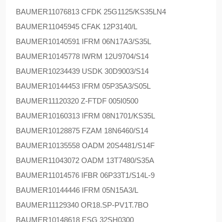
BAUMER
11076813 CFDK 25G1125/KS35LN4
BAUMER
11045945 CFAK 12P3140/L
BAUMER
10140591 IFRM 06N17A3/S35L
BAUMER
10145778 IWRM 12U9704/S14
BAUMER
10234439 USDK 30D9003/S14
BAUMER
10144453 IFRM 05P35A3/S05L
BAUMER
11120320 Z-FTDF 005I0500
BAUMER
10160313 IFRM 08N1701/KS35L
BAUMER
10128875 FZAM 18N6460/S14
BAUMER
10135558 OADM 20S4481/S14F
BAUMER
11043072 OADM 13T7480/S35A
BAUMER
11014576 IFBR 06P33T1/S14L-9
BAUMER
10144446 IFRM 05N15A3/L
BAUMER
11129340 OR18.SP-PV1T.7BO
BAUMER
10148618 ESG 32SH0300