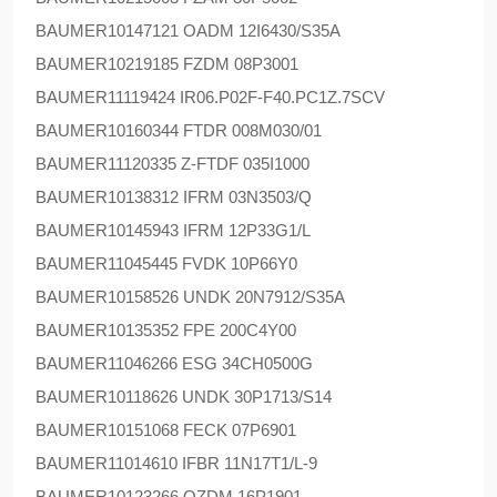
BAUMER
10147121 OADM 12I6430/S35A
BAUMER
10219185 FZDM 08P3001
BAUMER
11119424 IR06.P02F-F40.PC1Z.7SCV
BAUMER
10160344 FTDR 008M030/01
BAUMER
11120335 Z-FTDF 035I1000
BAUMER
10138312 IFRM 03N3503/Q
BAUMER
10145943 IFRM 12P33G1/L
BAUMER
11045445 FVDK 10P66Y0
BAUMER
10158526 UNDK 20N7912/S35A
BAUMER
10135352 FPE 200C4Y00
BAUMER
11046266 ESG 34CH0500G
BAUMER
10118626 UNDK 30P1713/S14
BAUMER
10151068 FECK 07P6901
BAUMER
11014610 IFBR 11N17T1/L-9
BAUMER
10123266 OZDM 16P1901