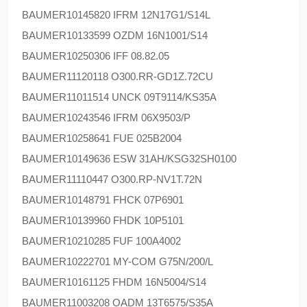
BAUMER
10145820 IFRM 12N17G1/S14L
BAUMER
10133599 OZDM 16N1001/S14
BAUMER
10250306 IFF 08.82.05
BAUMER
11120118 O300.RR-GD1Z.72CU
BAUMER
11011514 UNCK 09T9114/KS35A
BAUMER
10243546 IFRM 06X9503/P
BAUMER
10258641 FUE 025B2004
BAUMER
10149636 ESW 31AH/KSG32SH0100
BAUMER
11110447 O300.RP-NV1T.72N
BAUMER
10148791 FHCK 07P6901
BAUMER
10139960 FHDK 10P5101
BAUMER
10210285 FUF 100A4002
BAUMER
10222701 MY-COM G75N/200/L
BAUMER
10161125 FHDM 16N5004/S14
BAUMER
11003208 OADM 13T6575/S35A