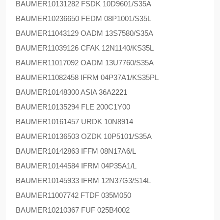
BAUMER
10131282 FSDK 10D9601/S35A
BAUMER
10236650 FEDM 08P1001/S35L
BAUMER
11043129 OADM 13S7580/S35A
BAUMER
11039126 CFAK 12N1140/KS35L
BAUMER
11017092 OADM 13U7760/S35A
BAUMER
11082458 IFRM 04P37A1/KS35PL
BAUMER
10148300 ASIA 36A2221
BAUMER
10135294 FLE 200C1Y00
BAUMER
10161457 URDK 10N8914
BAUMER
10136503 OZDK 10P5101/S35A
BAUMER
10142863 IFFM 08N17A6/L
BAUMER
10144584 IFRM 04P35A1/L
BAUMER
10145933 IFRM 12N37G3/S14L
BAUMER
11007742 FTDF 035M050
BAUMER
10210367 FUF 025B4002