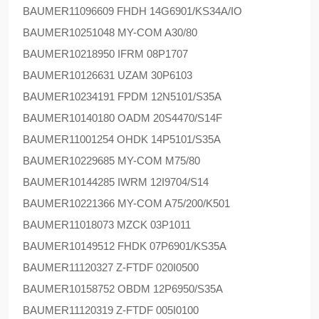
BAUMER
11096609 FHDH 14G6901/KS34A/IO
BAUMER
10251048 MY-COM A30/80
BAUMER
10218950 IFRM 08P1707
BAUMER
10126631 UZAM 30P6103
BAUMER
10234191 FPDM 12N5101/S35A
BAUMER
10140180 OADM 20S4470/S14F
BAUMER
11001254 OHDK 14P5101/S35A
BAUMER
10229685 MY-COM M75/80
BAUMER
10144285 IWRM 12I9704/S14
BAUMER
10221366 MY-COM A75/200/K501
BAUMER
11018073 MZCK 03P1011
BAUMER
10149512 FHDK 07P6901/KS35A
BAUMER
11120327 Z-FTDF 020I0500
BAUMER
10158752 OBDM 12P6950/S35A
BAUMER
11120319 Z-FTDF 005I0100