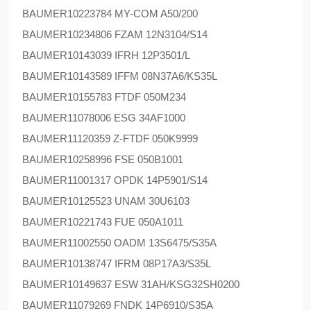
BAUMER
10223784 MY-COM A50/200
BAUMER
10234806 FZAM 12N3104/S14
BAUMER
10143039 IFRH 12P3501/L
BAUMER
10143589 IFFM 08N37A6/KS35L
BAUMER
10155783 FTDF 050M234
BAUMER
11078006 ESG 34AF1000
BAUMER
11120359 Z-FTDF 050K9999
BAUMER
10258996 FSE 050B1001
BAUMER
11001317 OPDK 14P5901/S14
BAUMER
10125523 UNAM 30U6103
BAUMER
10221743 FUE 050A1011
BAUMER
11002550 OADM 13S6475/S35A
BAUMER
10138747 IFRM 08P17A3/S35L
BAUMER
10149637 ESW 31AH/KSG32SH0200
BAUMER
11079269 FNDK 14P6910/S35A