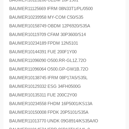
BAUMER
11125669 IFRM 08N33T1/PL/0500
BAUMER
10239958 MY-COM C50/S35
BAUMER
10158749 OBDM 12P6920/S35A
BAUMER
10119709 CFAM 30P3600/S14
BAUMER
10234189 FPDM 12N5101
BAUMER
10144391 FUE 200F1Y00
BAUMER
11096090 O500.RR-GL1Z.72O
BAUMER
11096064 O500.GP-GW1B.72O
BAUMER
10138745 IFRM 08P17A5/S35L
BAUMER
10129332 ESG 34FH0500G
BAUMER
10135311 FUE 200C2Y00
BAUMER
10234558 FHDM 16P5001/KS13A
BAUMER
10150008 FPDK 20P5101/S35A
BAUMER
11013770 UNDK 09G8914/KS35A/IO