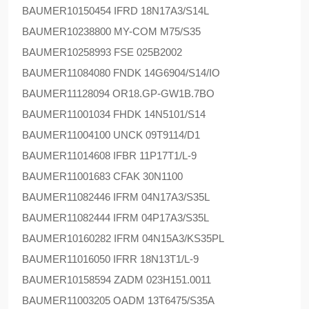
BAUMER
10150454 IFRD 18N17A3/S14L
BAUMER
10238800 MY-COM M75/S35
BAUMER
10258993 FSE 025B2002
BAUMER
11084080 FNDK 14G6904/S14/IO
BAUMER
11128094 OR18.GP-GW1B.7BO
BAUMER
11001034 FHDK 14N5101/S14
BAUMER
11004100 UNCK 09T9114/D1
BAUMER
11014608 IFBR 11P17T1/L-9
BAUMER
11001683 CFAK 30N1100
BAUMER
11082446 IFRM 04N17A3/S35L
BAUMER
11082444 IFRM 04P17A3/S35L
BAUMER
10160282 IFRM 04N15A3/KS35PL
BAUMER
11016050 IFRR 18N13T1/L-9
BAUMER
10158594 ZADM 023H151.0011
BAUMER
11003205 OADM 13T6475/S35A