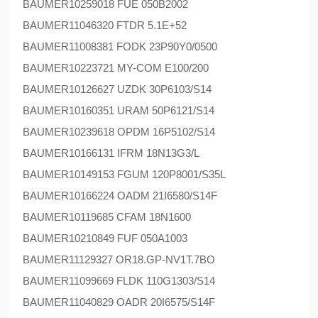
BAUMER
10259018 FUE 050B2002
BAUMER
11046320 FTDR 5.1E+52
BAUMER
11008381 FODK 23P90Y0/0500
BAUMER
10223721 MY-COM E100/200
BAUMER
10126627 UZDK 30P6103/S14
BAUMER
10160351 URAM 50P6121/S14
BAUMER
10239618 OPDM 16P5102/S14
BAUMER
10166131 IFRM 18N13G3/L
BAUMER
10149153 FGUM 120P8001/S35L
BAUMER
10166224 OADM 21I6580/S14F
BAUMER
10119685 CFAM 18N1600
BAUMER
10210849 FUF 050A1003
BAUMER
11129327 OR18.GP-NV1T.7BO
BAUMER
11099669 FLDK 110G1303/S14
BAUMER
11040829 OADR 20I6575/S14F