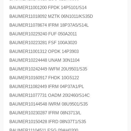
BAUMER
11001200 FPDK 14P5101/S14
BAUMER
11018092 MZTK 06N1011/KS35D
BAUMER
11078674 IFRM 18P37A5/S14L
BAUMER
10229240 FUF 050A2011
BAUMER
10223281 FSF 100A3020
BAUMER
11001312 OPDK 14P3903
BAUMER
10224448 UNAM 30N1104
BAUMER
10242449 IWFM 20U9501/S35
BAUMER
10160917 FHDK 10G5122
BAUMER
11082449 IFRM 04P37A1/PL
BAUMER
11077731 OADM 20I2460/S14C
BAUMER
10144548 IWRM 08U9501/S35
BAUMER
10230287 IFRM 08N3713/L
BAUMER
10150428 IFRD 08N37T1/S35
BAUMER
11104511 ESG 09AH0200