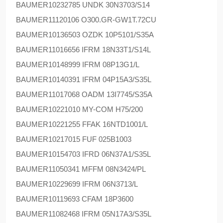
BAUMER
10232785 UNDK 30N3703/S14
BAUMER
11120106 O300.GR-GW1T.72CU
BAUMER
10136503 OZDK 10P5101/S35A
BAUMER
11016656 IFRM 18N33T1/S14L
BAUMER
10148999 IFRM 08P13G1/L
BAUMER
10140391 IFRM 04P15A3/S35L
BAUMER
11017068 OADM 13I7745/S35A
BAUMER
10221010 MY-COM H75/200
BAUMER
10221255 FFAK 16NTD1001/L
BAUMER
10217015 FUF 025B1003
BAUMER
10154703 IFRD 06N37A1/S35L
BAUMER
11050341 MFFM 08N3424/PL
BAUMER
10229699 IFRM 06N3713/L
BAUMER
10119693 CFAM 18P3600
BAUMER
11082468 IFRM 05N17A3/S35L