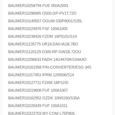
BAUMER
10258794 FUE 050A2003
BAUMER
11096065 O500.GP-PV1T.72O
BAUMER
10149557 OGUM 030P8001/S35L
BAUMER
10224976 FSF 100A1005
BAUMER
10238426 FZDM 16P5101/S14
BAUMER
11135775 UR18.DA0-IA1B.7BO
BAUMER
11120129 O300.RP-GW1B.72OU
BAUMER
11096633 FADH 14U4470/KS34A/IO
BAUMER
10161958 P/N-CONVERTER/ESG 34S
BAUMER
11017453 IPRM 12I9506/S14
BAUMER
10127711 FZAM 18P1155
BAUMER
10219608 FUF 100A1007
BAUMER
10162952 OZDK 10N5150/S35A
BAUMER
10220439 FUF 100A1011
BAUMER
10222703 MY-COM L75P80/L