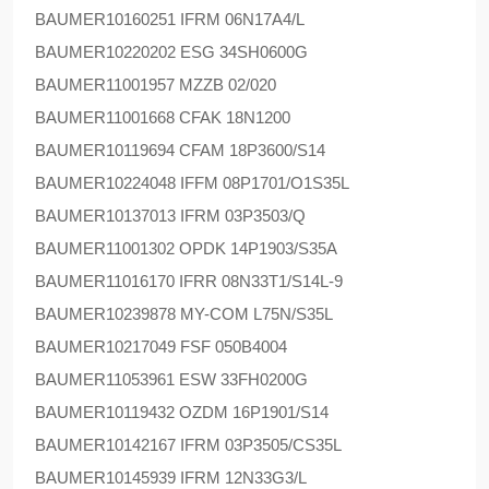
BAUMER
10160251 IFRM 06N17A4/L
BAUMER
10220202 ESG 34SH0600G
BAUMER
11001957 MZZB 02/020
BAUMER
11001668 CFAK 18N1200
BAUMER
10119694 CFAM 18P3600/S14
BAUMER
10224048 IFFM 08P1701/O1S35L
BAUMER
10137013 IFRM 03P3503/Q
BAUMER
11001302 OPDK 14P1903/S35A
BAUMER
11016170 IFRR 08N33T1/S14L-9
BAUMER
10239878 MY-COM L75N/S35L
BAUMER
10217049 FSF 050B4004
BAUMER
11053961 ESW 33FH0200G
BAUMER
10119432 OZDM 16P1901/S14
BAUMER
10142167 IFRM 03P3505/CS35L
BAUMER
10145939 IFRM 12N33G3/L