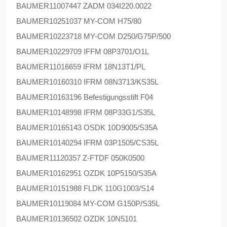
BAUMER
11007447 ZADM 034I220.0022
BAUMER
10251037 MY-COM H75/80
BAUMER
10223718 MY-COM D250/G75P/500
BAUMER
10229709 IFFM 08P3701/O1L
BAUMER
11016659 IFRM 18N13T1/PL
BAUMER
10160310 IFRM 08N3713/KS35L
BAUMER
10163196 Befestigungsstift F04
BAUMER
10148998 IFRM 08P33G1/S35L
BAUMER
10165143 OSDK 10D9005/S35A
BAUMER
10140294 IFRM 03P1505/CS35L
BAUMER
11120357 Z-FTDF 050K0500
BAUMER
10162951 OZDK 10P5150/S35A
BAUMER
10151988 FLDK 110G1003/S14
BAUMER
10119084 MY-COM G150P/S35L
BAUMER
10136502 OZDK 10N5101