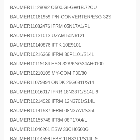
BAUMER
11128082 O500.GI-GW1B.72CU
BAUMER
10161959 P/N-CONVERTER/ESG 32S
BAUMER
11082476 IFRM 05N17A1/PL
BAUMER
10131013 UZAM 50N6121
BAUMER
10140876 IFFK 10E9101
BAUMER
10216368 IFRM 30P1101/S14L
BAUMER
10119184 ESG 32A/KSG34AH0100
BAUMER
10210109 MY-COM F30/80
BAUMER
11079994 ONDK 25G6911/S14
BAUMER
11016017 IFRR 18N33T1/S14L-9
BAUMER
10214928 IFRM 12N3701/S14L
BAUMER
10141537 IFRM 08N37A1/S35L
BAUMER
10155748 IFRM 08P17A4/L
BAUMER
11046261 ESW 33CH0500G
BAUMER
11014599 IFBR 11N33T1/S14L-9