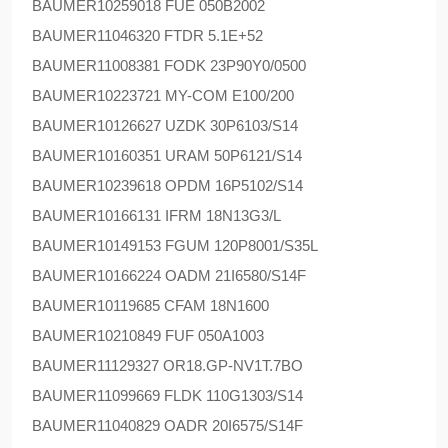
BAUMER
10259018 FUE 050B2002
BAUMER
11046320 FTDR 5.1E+52
BAUMER
11008381 FODK 23P90Y0/0500
BAUMER
10223721 MY-COM E100/200
BAUMER
10126627 UZDK 30P6103/S14
BAUMER
10160351 URAM 50P6121/S14
BAUMER
10239618 OPDM 16P5102/S14
BAUMER
10166131 IFRM 18N13G3/L
BAUMER
10149153 FGUM 120P8001/S35L
BAUMER
10166224 OADM 21I6580/S14F
BAUMER
10119685 CFAM 18N1600
BAUMER
10210849 FUF 050A1003
BAUMER
11129327 OR18.GP-NV1T.7BO
BAUMER
11099669 FLDK 110G1303/S14
BAUMER
11040829 OADR 20I6575/S14F