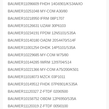
BAUMER
11096609 FHDH 14G6901/KS34A/IO
BAUMER
10251048 MY-COM A30/80
BAUMER
10218950 IFRM 08P1707
BAUMER
10126631 UZAM 30P6103
BAUMER
10234191 FPDM 12N5101/S35A
BAUMER
10140180 OADM 20S4470/S14F
BAUMER
11001254 OHDK 14P5101/S35A
BAUMER
10229685 MY-COM M75/80
BAUMER
10144285 IWRM 12I9704/S14
BAUMER
10221366 MY-COM A75/200/K501
BAUMER
11018073 MZCK 03P1011
BAUMER
10149512 FHDK 07P6901/KS35A
BAUMER
11120327 Z-FTDF 020I0500
BAUMER
10158752 OBDM 12P6950/S35A
BAUMER
11120319 Z-FTDF 005I0100