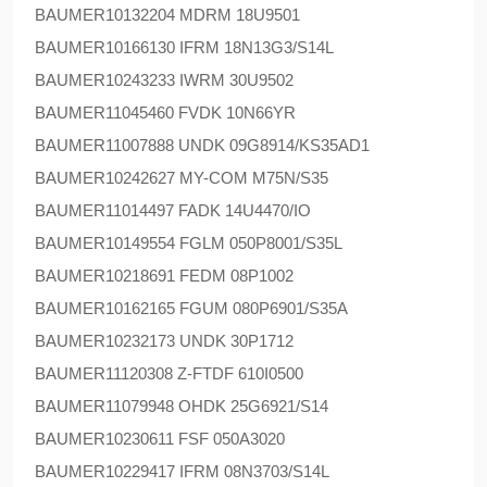
BAUMER
10132204 MDRM 18U9501
BAUMER
10166130 IFRM 18N13G3/S14L
BAUMER
10243233 IWRM 30U9502
BAUMER
11045460 FVDK 10N66YR
BAUMER
11007888 UNDK 09G8914/KS35AD1
BAUMER
10242627 MY-COM M75N/S35
BAUMER
11014497 FADK 14U4470/IO
BAUMER
10149554 FGLM 050P8001/S35L
BAUMER
10218691 FEDM 08P1002
BAUMER
10162165 FGUM 080P6901/S35A
BAUMER
10232173 UNDK 30P1712
BAUMER
11120308 Z-FTDF 610I0500
BAUMER
11079948 OHDK 25G6921/S14
BAUMER
10230611 FSF 050A3020
BAUMER
10229417 IFRM 08N3703/S14L