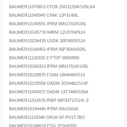
BAUMER
11076813 CFDK 25G1125/KS35LN4
BAUMER
11045945 CFAK 12P3140/L
BAUMER
10140591 IFRM 06N17A3/S35L
BAUMER
10145778 IWRM 12U9704/S14
BAUMER
10234439 USDK 30D9003/S14
BAUMER
10144453 IFRM 05P35A3/S05L
BAUMER
11120320 Z-FTDF 005I0500
BAUMER
10160313 IFRM 08N1701/KS35L
BAUMER
10128875 FZAM 18N6460/S14
BAUMER
10135558 OADM 20S4481/S14F
BAUMER
11043072 OADM 13T7480/S35A
BAUMER
11014576 IFBR 06P33T1/S14L-9
BAUMER
10144446 IFRM 05N15A3/L
BAUMER
11129340 OR18.SP-PV1T.7BO
BAUMER
10148618 ESG 32SH0300