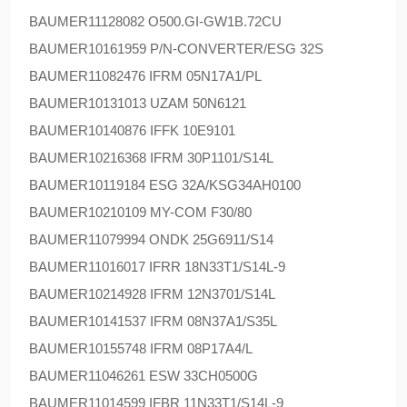
BAUMER
11128082 O500.GI-GW1B.72CU
BAUMER
10161959 P/N-CONVERTER/ESG 32S
BAUMER
11082476 IFRM 05N17A1/PL
BAUMER
10131013 UZAM 50N6121
BAUMER
10140876 IFFK 10E9101
BAUMER
10216368 IFRM 30P1101/S14L
BAUMER
10119184 ESG 32A/KSG34AH0100
BAUMER
10210109 MY-COM F30/80
BAUMER
11079994 ONDK 25G6911/S14
BAUMER
11016017 IFRR 18N33T1/S14L-9
BAUMER
10214928 IFRM 12N3701/S14L
BAUMER
10141537 IFRM 08N37A1/S35L
BAUMER
10155748 IFRM 08P17A4/L
BAUMER
11046261 ESW 33CH0500G
BAUMER
11014599 IFBR 11N33T1/S14L-9