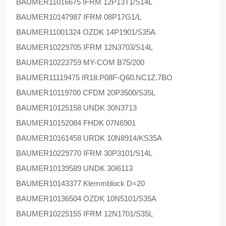
BAUMER
11016675 IFRM 12P13T1/S14L
BAUMER
10147987 IFRM 08P17G1/L
BAUMER
11001324 OZDK 14P1901/S35A
BAUMER
10229705 IFRM 12N3703/S14L
BAUMER
10223759 MY-COM B75/200
BAUMER
11119475 IR18.P08F-Q60.NC1Z.7BO
BAUMER
10119700 CFDM 20P3500/S35L
BAUMER
10125158 UNDK 30N3713
BAUMER
10152084 FHDK 07N6901
BAUMER
10161458 URDK 10N8914/KS35A
BAUMER
10229770 IFRM 30P3101/S14L
BAUMER
10139589 UNDK 30I6113
BAUMER
10143377 Klemmblock D=20
BAUMER
10136504 OZDK 10N5101/S35A
BAUMER
10225155 IFRM 12N1701/S35L