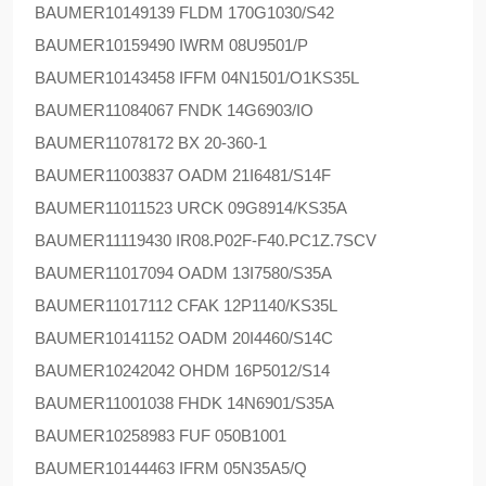
BAUMER
10149139 FLDM 170G1030/S42
BAUMER
10159490 IWRM 08U9501/P
BAUMER
10143458 IFFM 04N1501/O1KS35L
BAUMER
11084067 FNDK 14G6903/IO
BAUMER
11078172 BX 20-360-1
BAUMER
11003837 OADM 21I6481/S14F
BAUMER
11011523 URCK 09G8914/KS35A
BAUMER
11119430 IR08.P02F-F40.PC1Z.7SCV
BAUMER
11017094 OADM 13I7580/S35A
BAUMER
11017112 CFAK 12P1140/KS35L
BAUMER
10141152 OADM 20I4460/S14C
BAUMER
10242042 OHDM 16P5012/S14
BAUMER
11001038 FHDK 14N6901/S35A
BAUMER
10258983 FUF 050B1001
BAUMER
10144463 IFRM 05N35A5/Q