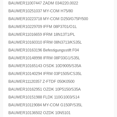
BAUMER
11007447 ZADM 034I220.0022
BAUMER
10251037 MY-COM H75/80
BAUMER
10223718 MY-COM D250/G75P/500
BAUMER
10229709 IFFM 08P3701/O1L
BAUMER
11016659 IFRM 18N13T1/PL
BAUMER
10160310 IFRM 08N3713/KS35L
BAUMER
10163196 Befestigungsstift F04
BAUMER
10148998 IFRM 08P33G1/S35L
BAUMER
10165143 OSDK 10D9005/S35A
BAUMER
10140294 IFRM 03P1505/CS35L
BAUMER
11120357 Z-FTDF 050K0500
BAUMER
10162951 OZDK 10P5150/S35A
BAUMER
10151988 FLDK 110G1003/S14
BAUMER
10119084 MY-COM G150P/S35L
BAUMER
10136502 OZDK 10N5101