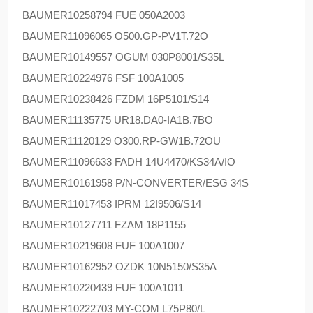
BAUMER
10258794 FUE 050A2003
BAUMER
11096065 O500.GP-PV1T.72O
BAUMER
10149557 OGUM 030P8001/S35L
BAUMER
10224976 FSF 100A1005
BAUMER
10238426 FZDM 16P5101/S14
BAUMER
11135775 UR18.DA0-IA1B.7BO
BAUMER
11120129 O300.RP-GW1B.72OU
BAUMER
11096633 FADH 14U4470/KS34A/IO
BAUMER
10161958 P/N-CONVERTER/ESG 34S
BAUMER
11017453 IPRM 12I9506/S14
BAUMER
10127711 FZAM 18P1155
BAUMER
10219608 FUF 100A1007
BAUMER
10162952 OZDK 10N5150/S35A
BAUMER
10220439 FUF 100A1011
BAUMER
10222703 MY-COM L75P80/L