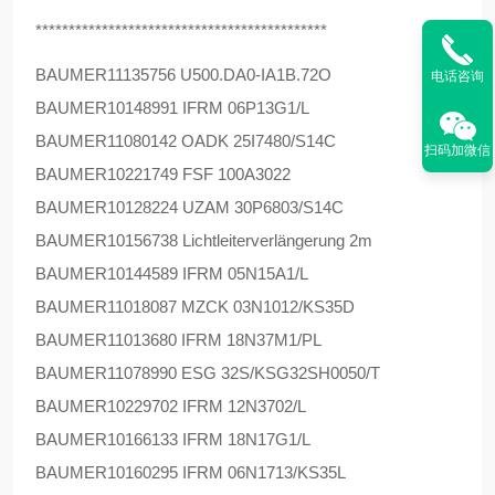
********************************************
BAUMER
11135756 U500.DA0-IA1B.72O
电话咨询
BAUMER
10148991 IFRM 06P13G1/L
BAUMER
11080142 OADK 25I7480/S14C
扫码加微信
BAUMER
10221749 FSF 100A3022
BAUMER
10128224 UZAM 30P6803/S14C
BAUMER
10156738 Lichtleiterverlängerung 2m
BAUMER
10144589 IFRM 05N15A1/L
BAUMER
11018087 MZCK 03N1012/KS35D
BAUMER
11013680 IFRM 18N37M1/PL
BAUMER
11078990 ESG 32S/KSG32SH0050/T
BAUMER
10229702 IFRM 12N3702/L
BAUMER
10166133 IFRM 18N17G1/L
BAUMER
10160295 IFRM 06N1713/KS35L