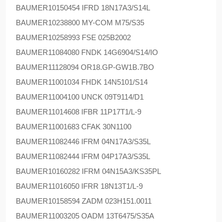
BAUMER
10150454 IFRD 18N17A3/S14L
BAUMER
10238800 MY-COM M75/S35
BAUMER
10258993 FSE 025B2002
BAUMER
11084080 FNDK 14G6904/S14/IO
BAUMER
11128094 OR18.GP-GW1B.7BO
BAUMER
11001034 FHDK 14N5101/S14
BAUMER
11004100 UNCK 09T9114/D1
BAUMER
11014608 IFBR 11P17T1/L-9
BAUMER
11001683 CFAK 30N1100
BAUMER
11082446 IFRM 04N17A3/S35L
BAUMER
11082444 IFRM 04P17A3/S35L
BAUMER
10160282 IFRM 04N15A3/KS35PL
BAUMER
11016050 IFRR 18N13T1/L-9
BAUMER
10158594 ZADM 023H151.0011
BAUMER
11003205 OADM 13T6475/S35A