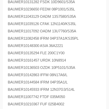
BAUMER
10131282 FSDK 10D9601/S35A
BAUMER
10236650 FEDM 08P1001/S35L
BAUMER
11043129 OADM 13S7580/S35A
BAUMER
11039126 CFAK 12N1140/KS35L
BAUMER
11017092 OADM 13U7760/S35A
BAUMER
11082458 IFRM 04P37A1/KS35PL
BAUMER
10148300 ASIA 36A2221
BAUMER
10135294 FLE 200C1Y00
BAUMER
10161457 URDK 10N8914
BAUMER
10136503 OZDK 10P5101/S35A
BAUMER
10142863 IFFM 08N17A6/L
BAUMER
10144584 IFRM 04P35A1/L
BAUMER
10145933 IFRM 12N37G3/S14L
BAUMER
11007742 FTDF 035M050
BAUMER
10210367 FUF 025B4002