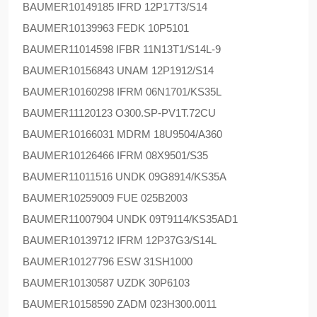
BAUMER
10149185 IFRD 12P17T3/S14
BAUMER
10139963 FEDK 10P5101
BAUMER
11014598 IFBR 11N13T1/S14L-9
BAUMER
10156843 UNAM 12P1912/S14
BAUMER
10160298 IFRM 06N1701/KS35L
BAUMER
11120123 O300.SP-PV1T.72CU
BAUMER
10166031 MDRM 18U9504/A360
BAUMER
10126466 IFRM 08X9501/S35
BAUMER
11011516 UNDK 09G8914/KS35A
BAUMER
10259009 FUE 025B2003
BAUMER
11007904 UNDK 09T9114/KS35AD1
BAUMER
10139712 IFRM 12P37G3/S14L
BAUMER
10127796 ESW 31SH1000
BAUMER
10130587 UZDK 30P6103
BAUMER
10158590 ZADM 023H300.0011