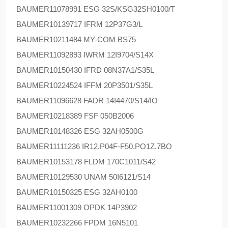
BAUMER
11078991 ESG 32S/KSG32SH0100/T
BAUMER
10139717 IFRM 12P37G3/L
BAUMER
10211484 MY-COM BS75
BAUMER
11092893 IWRM 12I9704/S14X
BAUMER
10150430 IFRD 08N37A1/S35L
BAUMER
10224524 IFFM 20P3501/S35L
BAUMER
11096628 FADR 14I4470/S14/IO
BAUMER
10218389 FSF 050B2006
BAUMER
10148326 ESG 32AH0500G
BAUMER
11111236 IR12.P04F-F50.PO1Z.7BO
BAUMER
10153178 FLDM 170C1011/S42
BAUMER
10129530 UNAM 50I6121/S14
BAUMER
10150325 ESG 32AH0100
BAUMER
11001309 OPDK 14P3902
BAUMER
10232266 FPDM 16N5101