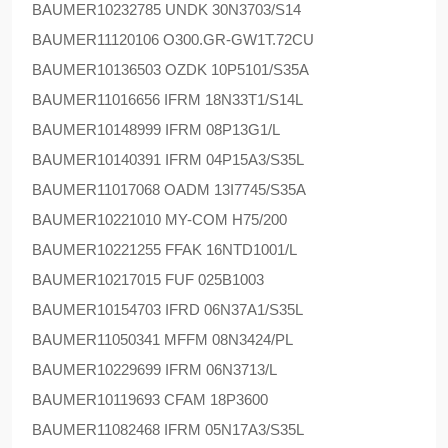
BAUMER
10232785 UNDK 30N3703/S14
BAUMER
11120106 O300.GR-GW1T.72CU
BAUMER
10136503 OZDK 10P5101/S35A
BAUMER
11016656 IFRM 18N33T1/S14L
BAUMER
10148999 IFRM 08P13G1/L
BAUMER
10140391 IFRM 04P15A3/S35L
BAUMER
11017068 OADM 13I7745/S35A
BAUMER
10221010 MY-COM H75/200
BAUMER
10221255 FFAK 16NTD1001/L
BAUMER
10217015 FUF 025B1003
BAUMER
10154703 IFRD 06N37A1/S35L
BAUMER
11050341 MFFM 08N3424/PL
BAUMER
10229699 IFRM 06N3713/L
BAUMER
10119693 CFAM 18P3600
BAUMER
11082468 IFRM 05N17A3/S35L