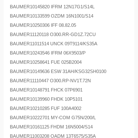
BAUMER
10145820 IFRM 12N17G1/S14L
BAUMER
10133599 OZDM 16N1001/S14
BAUMER
10250306 IFF 08.82.05
BAUMER
11120118 O300.RR-GD1Z.72CU
BAUMER
11011514 UNCK 09T9114/KS35A
BAUMER
10243546 IFRM 06X9503/P
BAUMER
10258641 FUE 025B2004
BAUMER
10149636 ESW 31AH/KSG32SH0100
BAUMER
11110447 O300.RP-NV1T.72N
BAUMER
10148791 FHCK 07P6901
BAUMER
10139960 FHDK 10P5101
BAUMER
10210285 FUF 100A4002
BAUMER
10222701 MY-COM G75N/200/L
BAUMER
10161125 FHDM 16N5004/S14
BAUMER
11003208 OADM 13T6575/S35A