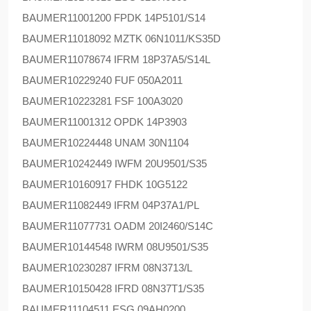
BAUMER
11001200 FPDK 14P5101/S14
BAUMER
11018092 MZTK 06N1011/KS35D
BAUMER
11078674 IFRM 18P37A5/S14L
BAUMER
10229240 FUF 050A2011
BAUMER
10223281 FSF 100A3020
BAUMER
11001312 OPDK 14P3903
BAUMER
10224448 UNAM 30N1104
BAUMER
10242449 IWFM 20U9501/S35
BAUMER
10160917 FHDK 10G5122
BAUMER
11082449 IFRM 04P37A1/PL
BAUMER
11077731 OADM 20I2460/S14C
BAUMER
10144548 IWRM 08U9501/S35
BAUMER
10230287 IFRM 08N3713/L
BAUMER
10150428 IFRD 08N37T1/S35
BAUMER
11104511 ESG 09AH0200