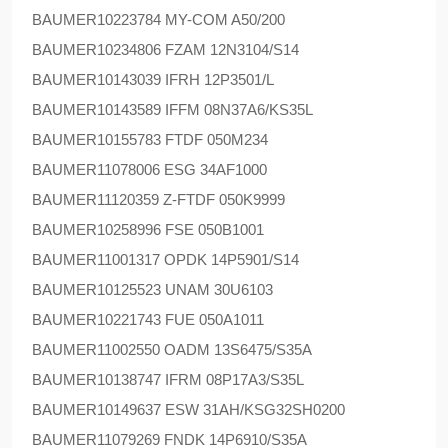
BAUMER
10223784 MY-COM A50/200
BAUMER
10234806 FZAM 12N3104/S14
BAUMER
10143039 IFRH 12P3501/L
BAUMER
10143589 IFFM 08N37A6/KS35L
BAUMER
10155783 FTDF 050M234
BAUMER
11078006 ESG 34AF1000
BAUMER
11120359 Z-FTDF 050K9999
BAUMER
10258996 FSE 050B1001
BAUMER
11001317 OPDK 14P5901/S14
BAUMER
10125523 UNAM 30U6103
BAUMER
10221743 FUE 050A1011
BAUMER
11002550 OADM 13S6475/S35A
BAUMER
10138747 IFRM 08P17A3/S35L
BAUMER
10149637 ESW 31AH/KSG32SH0200
BAUMER
11079269 FNDK 14P6910/S35A