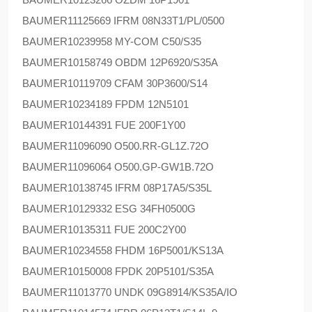
BAUMER
11125669 IFRM 08N33T1/PL/0500
BAUMER
10239958 MY-COM C50/S35
BAUMER
10158749 OBDM 12P6920/S35A
BAUMER
10119709 CFAM 30P3600/S14
BAUMER
10234189 FPDM 12N5101
BAUMER
10144391 FUE 200F1Y00
BAUMER
11096090 O500.RR-GL1Z.72O
BAUMER
11096064 O500.GP-GW1B.72O
BAUMER
10138745 IFRM 08P17A5/S35L
BAUMER
10129332 ESG 34FH0500G
BAUMER
10135311 FUE 200C2Y00
BAUMER
10234558 FHDM 16P5001/KS13A
BAUMER
10150008 FPDK 20P5101/S35A
BAUMER
11013770 UNDK 09G8914/KS35A/IO