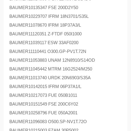
BAUMER
10135347 FSE 200D2Y50
BAUMER
10229707 IFRM 18N3701/S35L
BAUMER
11078670 IFRM 18P37A3/L
BAUMER
11120351 Z-FTDF 050I1000
BAUMER
11039117 ESW 33AF0200
BAUMER
11110441 O300.GP-PV1T.72N
BAUMER
11053883 UNAM 12N8910/S14OD
BAUMER
11045442 MTRM 16G2524/M250
BAUMER
11013740 URDK 20N6903/S35A
BAUMER
10142015 IFRM 06P37A1/L
BAUMER
10217073 FUE 050B1011
BAUMER
10151549 FSE 200C6Y02
BAUMER
10258796 FUE 050A2001
BAUMER
11096083 O500.SP-NV1T.72O
BAUMER
10215003 FZAM 30P5002