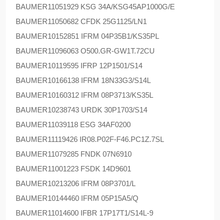
BAUMER
11051929 KSG 34A/KSG45AP1000G/E
BAUMER
11050682 CFDK 25G1125/LN1
BAUMER
10152851 IFRM 04P35B1/KS35PL
BAUMER
11096063 O500.GR-GW1T.72CU
BAUMER
10119595 IFRP 12P1501/S14
BAUMER
10166138 IFRM 18N33G3/S14L
BAUMER
10160312 IFRM 08P3713/KS35L
BAUMER
10238743 URDK 30P1703/S14
BAUMER
11039118 ESG 34AF0200
BAUMER
11119426 IR08.P02F-F46.PC1Z.7SL
BAUMER
11079285 FNDK 07N6910
BAUMER
11001223 FSDK 14D9601
BAUMER
10213206 IFRM 08P3701/L
BAUMER
10144460 IFRM 05P15A5/Q
BAUMER
11014600 IFBR 17P17T1/S14L-9