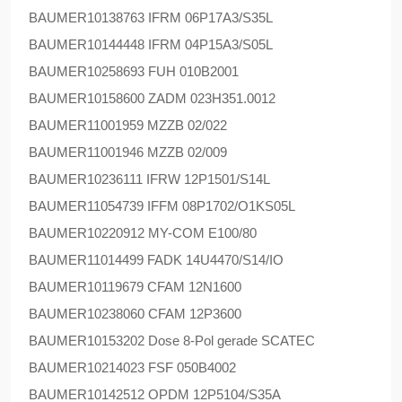
BAUMER
10138763 IFRM 06P17A3/S35L
BAUMER
10144448 IFRM 04P15A3/S05L
BAUMER
10258693 FUH 010B2001
BAUMER
10158600 ZADM 023H351.0012
BAUMER
11001959 MZZB 02/022
BAUMER
11001946 MZZB 02/009
BAUMER
10236111 IFRW 12P1501/S14L
BAUMER
11054739 IFFM 08P1702/O1KS05L
BAUMER
10220912 MY-COM E100/80
BAUMER
11014499 FADK 14U4470/S14/IO
BAUMER
10119679 CFAM 12N1600
BAUMER
10238060 CFAM 12P3600
BAUMER
10153202 Dose 8-Pol gerade SCATEC
BAUMER
10214023 FSF 050B4002
BAUMER
10142512 OPDM 12P5104/S35A