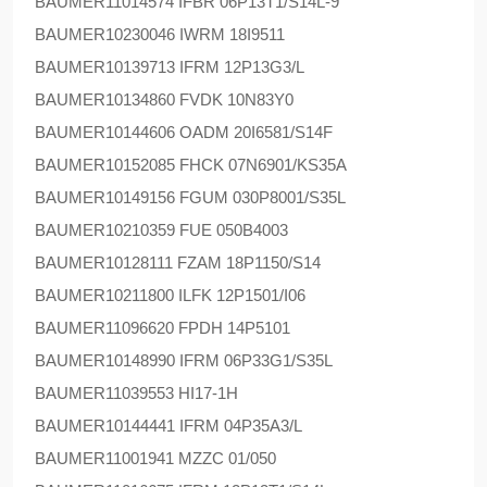
BAUMER
11014574 IFBR 06P13T1/S14L-9
BAUMER
10230046 IWRM 18I9511
BAUMER
10139713 IFRM 12P13G3/L
BAUMER
10134860 FVDK 10N83Y0
BAUMER
10144606 OADM 20I6581/S14F
BAUMER
10152085 FHCK 07N6901/KS35A
BAUMER
10149156 FGUM 030P8001/S35L
BAUMER
10210359 FUE 050B4003
BAUMER
10128111 FZAM 18P1150/S14
BAUMER
10211800 ILFK 12P1501/I06
BAUMER
11096620 FPDH 14P5101
BAUMER
10148990 IFRM 06P33G1/S35L
BAUMER
11039553 HI17-1H
BAUMER
10144441 IFRM 04P35A3/L
BAUMER
11001941 MZZC 01/050