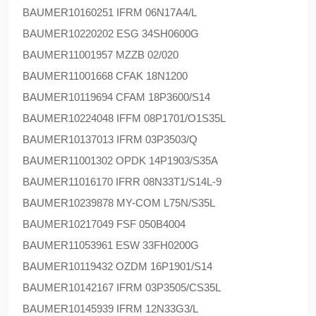
BAUMER
10160251 IFRM 06N17A4/L
BAUMER
10220202 ESG 34SH0600G
BAUMER
11001957 MZZB 02/020
BAUMER
11001668 CFAK 18N1200
BAUMER
10119694 CFAM 18P3600/S14
BAUMER
10224048 IFFM 08P1701/O1S35L
BAUMER
10137013 IFRM 03P3503/Q
BAUMER
11001302 OPDK 14P1903/S35A
BAUMER
11016170 IFRR 08N33T1/S14L-9
BAUMER
10239878 MY-COM L75N/S35L
BAUMER
10217049 FSF 050B4004
BAUMER
11053961 ESW 33FH0200G
BAUMER
10119432 OZDM 16P1901/S14
BAUMER
10142167 IFRM 03P3505/CS35L
BAUMER
10145939 IFRM 12N33G3/L