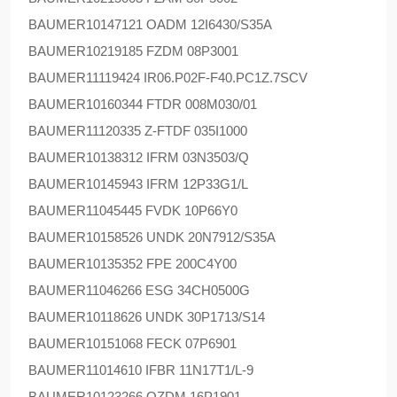
BAUMER
10147121 OADM 12I6430/S35A
BAUMER
10219185 FZDM 08P3001
BAUMER
11119424 IR06.P02F-F40.PC1Z.7SCV
BAUMER
10160344 FTDR 008M030/01
BAUMER
11120335 Z-FTDF 035I1000
BAUMER
10138312 IFRM 03N3503/Q
BAUMER
10145943 IFRM 12P33G1/L
BAUMER
11045445 FVDK 10P66Y0
BAUMER
10158526 UNDK 20N7912/S35A
BAUMER
10135352 FPE 200C4Y00
BAUMER
11046266 ESG 34CH0500G
BAUMER
10118626 UNDK 30P1713/S14
BAUMER
10151068 FECK 07P6901
BAUMER
11014610 IFBR 11N17T1/L-9
BAUMER
10123266 OZDM 16P1901