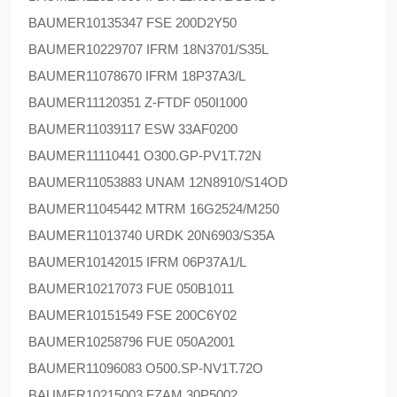
BAUMER
10135347 FSE 200D2Y50
BAUMER
10229707 IFRM 18N3701/S35L
BAUMER
11078670 IFRM 18P37A3/L
BAUMER
11120351 Z-FTDF 050I1000
BAUMER
11039117 ESW 33AF0200
BAUMER
11110441 O300.GP-PV1T.72N
BAUMER
11053883 UNAM 12N8910/S14OD
BAUMER
11045442 MTRM 16G2524/M250
BAUMER
11013740 URDK 20N6903/S35A
BAUMER
10142015 IFRM 06P37A1/L
BAUMER
10217073 FUE 050B1011
BAUMER
10151549 FSE 200C6Y02
BAUMER
10258796 FUE 050A2001
BAUMER
11096083 O500.SP-NV1T.72O
BAUMER
10215003 FZAM 30P5002