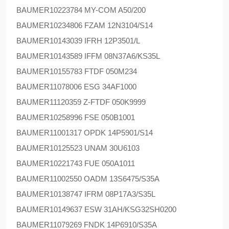
BAUMER
10223784 MY-COM A50/200
BAUMER
10234806 FZAM 12N3104/S14
BAUMER
10143039 IFRH 12P3501/L
BAUMER
10143589 IFFM 08N37A6/KS35L
BAUMER
10155783 FTDF 050M234
BAUMER
11078006 ESG 34AF1000
BAUMER
11120359 Z-FTDF 050K9999
BAUMER
10258996 FSE 050B1001
BAUMER
11001317 OPDK 14P5901/S14
BAUMER
10125523 UNAM 30U6103
BAUMER
10221743 FUE 050A1011
BAUMER
11002550 OADM 13S6475/S35A
BAUMER
10138747 IFRM 08P17A3/S35L
BAUMER
10149637 ESW 31AH/KSG32SH0200
BAUMER
11079269 FNDK 14P6910/S35A