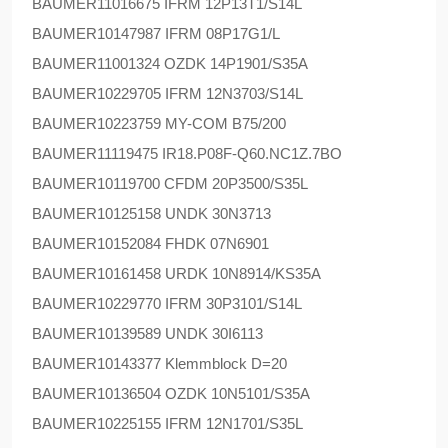
BAUMER
11016675 IFRM 12P13T1/S14L
BAUMER
10147987 IFRM 08P17G1/L
BAUMER
11001324 OZDK 14P1901/S35A
BAUMER
10229705 IFRM 12N3703/S14L
BAUMER
10223759 MY-COM B75/200
BAUMER
11119475 IR18.P08F-Q60.NC1Z.7BO
BAUMER
10119700 CFDM 20P3500/S35L
BAUMER
10125158 UNDK 30N3713
BAUMER
10152084 FHDK 07N6901
BAUMER
10161458 URDK 10N8914/KS35A
BAUMER
10229770 IFRM 30P3101/S14L
BAUMER
10139589 UNDK 30I6113
BAUMER
10143377 Klemmblock D=20
BAUMER
10136504 OZDK 10N5101/S35A
BAUMER
10225155 IFRM 12N1701/S35L