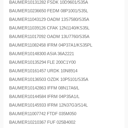
BAUMER
10131282 FSDK 10D9601/S35A
BAUMER
10236650 FEDM 08P1001/S35L
BAUMER
11043129 OADM 13S7580/S35A
BAUMER
11039126 CFAK 12N1140/KS35L
BAUMER
11017092 OADM 13U7760/S35A
BAUMER
11082458 IFRM 04P37A1/KS35PL
BAUMER
10148300 ASIA 36A2221
BAUMER
10135294 FLE 200C1Y00
BAUMER
10161457 URDK 10N8914
BAUMER
10136503 OZDK 10P5101/S35A
BAUMER
10142863 IFFM 08N17A6/L
BAUMER
10144584 IFRM 04P35A1/L
BAUMER
10145933 IFRM 12N37G3/S14L
BAUMER
11007742 FTDF 035M050
BAUMER
10210367 FUF 025B4002