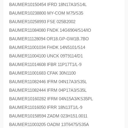
BAUMER
10150454 IFRD 18N17A3/S14L
BAUMER
10238800 MY-COM M75/S35
BAUMER
10258993 FSE 025B2002
BAUMER
11084080 FNDK 14G6904/S14/IO
BAUMER
11128094 OR18.GP-GW1B.7BO
BAUMER
11001034 FHDK 14N5101/S14
BAUMER
11004100 UNCK 09T9114/D1
BAUMER
11014608 IFBR 11P17T1/L-9
BAUMER
11001683 CFAK 30N1100
BAUMER
11082446 IFRM 04N17A3/S35L
BAUMER
11082444 IFRM 04P17A3/S35L
BAUMER
10160282 IFRM 04N15A3/KS35PL
BAUMER
11016050 IFRR 18N13T1/L-9
BAUMER
10158594 ZADM 023H151.0011
BAUMER
11003205 OADM 13T6475/S35A