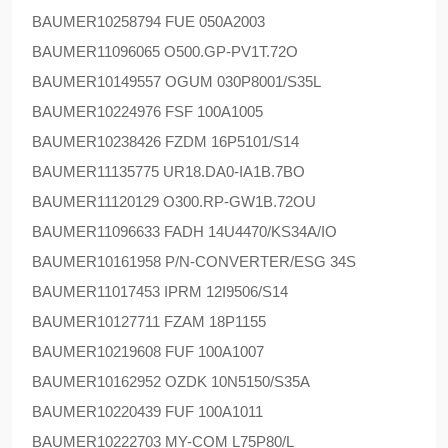
BAUMER
10258794 FUE 050A2003
BAUMER
11096065 O500.GP-PV1T.72O
BAUMER
10149557 OGUM 030P8001/S35L
BAUMER
10224976 FSF 100A1005
BAUMER
10238426 FZDM 16P5101/S14
BAUMER
11135775 UR18.DA0-IA1B.7BO
BAUMER
11120129 O300.RP-GW1B.72OU
BAUMER
11096633 FADH 14U4470/KS34A/IO
BAUMER
10161958 P/N-CONVERTER/ESG 34S
BAUMER
11017453 IPRM 12I9506/S14
BAUMER
10127711 FZAM 18P1155
BAUMER
10219608 FUF 100A1007
BAUMER
10162952 OZDK 10N5150/S35A
BAUMER
10220439 FUF 100A1011
BAUMER
10222703 MY-COM L75P80/L