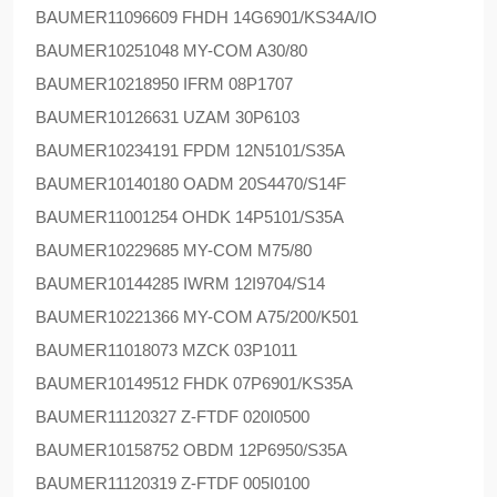
BAUMER
11096609 FHDH 14G6901/KS34A/IO
BAUMER
10251048 MY-COM A30/80
BAUMER
10218950 IFRM 08P1707
BAUMER
10126631 UZAM 30P6103
BAUMER
10234191 FPDM 12N5101/S35A
BAUMER
10140180 OADM 20S4470/S14F
BAUMER
11001254 OHDK 14P5101/S35A
BAUMER
10229685 MY-COM M75/80
BAUMER
10144285 IWRM 12I9704/S14
BAUMER
10221366 MY-COM A75/200/K501
BAUMER
11018073 MZCK 03P1011
BAUMER
10149512 FHDK 07P6901/KS35A
BAUMER
11120327 Z-FTDF 020I0500
BAUMER
10158752 OBDM 12P6950/S35A
BAUMER
11120319 Z-FTDF 005I0100