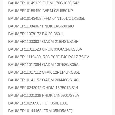
BAUMER
10149139 FLDM 170G1030/S42
BAUMER
10159490 IWRM 08U9501/P
BAUMER
10143458 IFFM 04N1501/O1KS35L
BAUMER
11084067 FNDK 14G6903/IO
BAUMER
11078172 BX 20-360-1
BAUMER
11003837 OADM 21I6481/S14F
BAUMER
11011523 URCK 09G8914/KS35A
BAUMER
11119430 IR08.P02F-F40.PC1Z.7SCV
BAUMER
11017094 OADM 13I7580/S35A
BAUMER
11017112 CFAK 12P1140/KS35L
BAUMER
10141152 OADM 20I4460/S14C
BAUMER
10242042 OHDM 16P5012/S14
BAUMER
11001038 FHDK 14N6901/S35A
BAUMER
10258983 FUF 050B1001
BAUMER
10144463 IFRM 05N35A5/Q