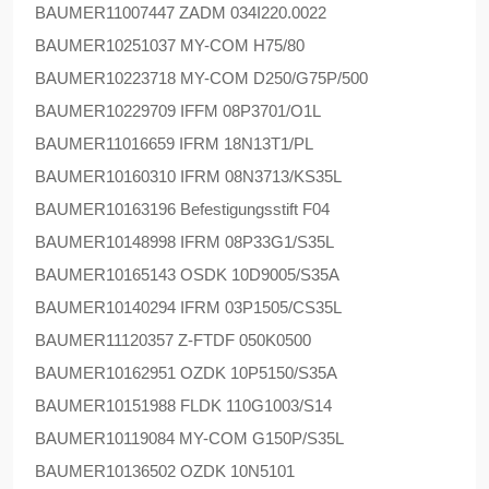
BAUMER
11007447 ZADM 034I220.0022
BAUMER
10251037 MY-COM H75/80
BAUMER
10223718 MY-COM D250/G75P/500
BAUMER
10229709 IFFM 08P3701/O1L
BAUMER
11016659 IFRM 18N13T1/PL
BAUMER
10160310 IFRM 08N3713/KS35L
BAUMER
10163196 Befestigungsstift F04
BAUMER
10148998 IFRM 08P33G1/S35L
BAUMER
10165143 OSDK 10D9005/S35A
BAUMER
10140294 IFRM 03P1505/CS35L
BAUMER
11120357 Z-FTDF 050K0500
BAUMER
10162951 OZDK 10P5150/S35A
BAUMER
10151988 FLDK 110G1003/S14
BAUMER
10119084 MY-COM G150P/S35L
BAUMER
10136502 OZDK 10N5101