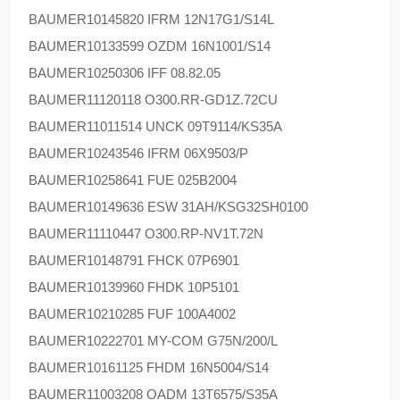
BAUMER
10145820 IFRM 12N17G1/S14L
BAUMER
10133599 OZDM 16N1001/S14
BAUMER
10250306 IFF 08.82.05
BAUMER
11120118 O300.RR-GD1Z.72CU
BAUMER
11011514 UNCK 09T9114/KS35A
BAUMER
10243546 IFRM 06X9503/P
BAUMER
10258641 FUE 025B2004
BAUMER
10149636 ESW 31AH/KSG32SH0100
BAUMER
11110447 O300.RP-NV1T.72N
BAUMER
10148791 FHCK 07P6901
BAUMER
10139960 FHDK 10P5101
BAUMER
10210285 FUF 100A4002
BAUMER
10222701 MY-COM G75N/200/L
BAUMER
10161125 FHDM 16N5004/S14
BAUMER
11003208 OADM 13T6575/S35A