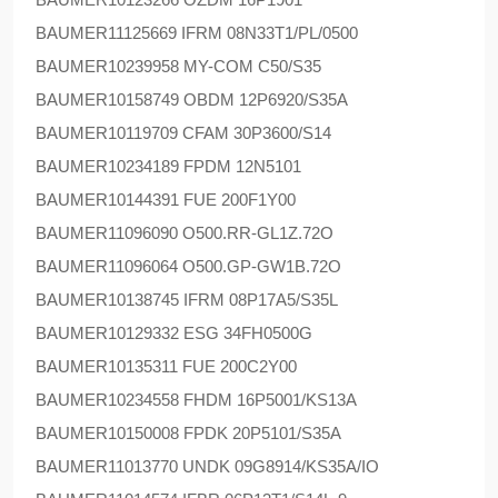
BAUMER
11125669 IFRM 08N33T1/PL/0500
BAUMER
10239958 MY-COM C50/S35
BAUMER
10158749 OBDM 12P6920/S35A
BAUMER
10119709 CFAM 30P3600/S14
BAUMER
10234189 FPDM 12N5101
BAUMER
10144391 FUE 200F1Y00
BAUMER
11096090 O500.RR-GL1Z.72O
BAUMER
11096064 O500.GP-GW1B.72O
BAUMER
10138745 IFRM 08P17A5/S35L
BAUMER
10129332 ESG 34FH0500G
BAUMER
10135311 FUE 200C2Y00
BAUMER
10234558 FHDM 16P5001/KS13A
BAUMER
10150008 FPDK 20P5101/S35A
BAUMER
11013770 UNDK 09G8914/KS35A/IO