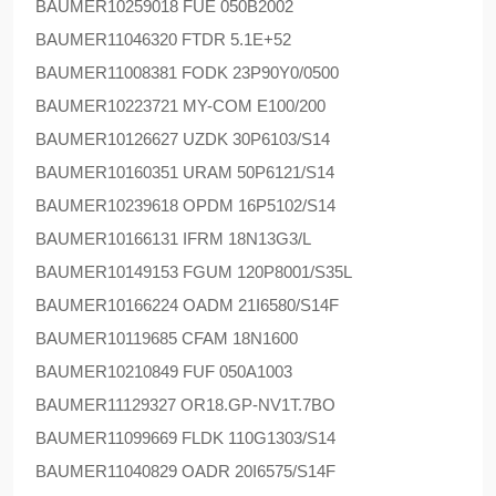
BAUMER
10259018 FUE 050B2002
BAUMER
11046320 FTDR 5.1E+52
BAUMER
11008381 FODK 23P90Y0/0500
BAUMER
10223721 MY-COM E100/200
BAUMER
10126627 UZDK 30P6103/S14
BAUMER
10160351 URAM 50P6121/S14
BAUMER
10239618 OPDM 16P5102/S14
BAUMER
10166131 IFRM 18N13G3/L
BAUMER
10149153 FGUM 120P8001/S35L
BAUMER
10166224 OADM 21I6580/S14F
BAUMER
10119685 CFAM 18N1600
BAUMER
10210849 FUF 050A1003
BAUMER
11129327 OR18.GP-NV1T.7BO
BAUMER
11099669 FLDK 110G1303/S14
BAUMER
11040829 OADR 20I6575/S14F