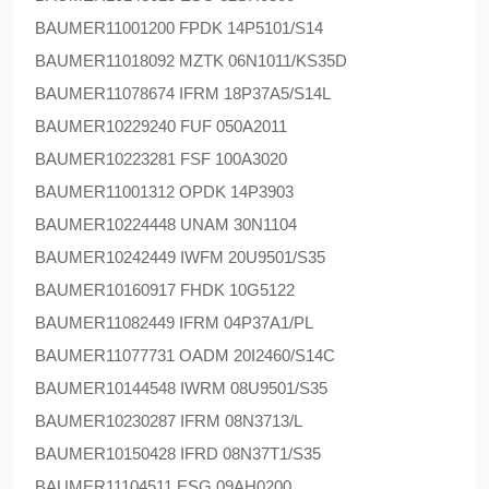
BAUMER
11001200 FPDK 14P5101/S14
BAUMER
11018092 MZTK 06N1011/KS35D
BAUMER
11078674 IFRM 18P37A5/S14L
BAUMER
10229240 FUF 050A2011
BAUMER
10223281 FSF 100A3020
BAUMER
11001312 OPDK 14P3903
BAUMER
10224448 UNAM 30N1104
BAUMER
10242449 IWFM 20U9501/S35
BAUMER
10160917 FHDK 10G5122
BAUMER
11082449 IFRM 04P37A1/PL
BAUMER
11077731 OADM 20I2460/S14C
BAUMER
10144548 IWRM 08U9501/S35
BAUMER
10230287 IFRM 08N3713/L
BAUMER
10150428 IFRD 08N37T1/S35
BAUMER
11104511 ESG 09AH0200