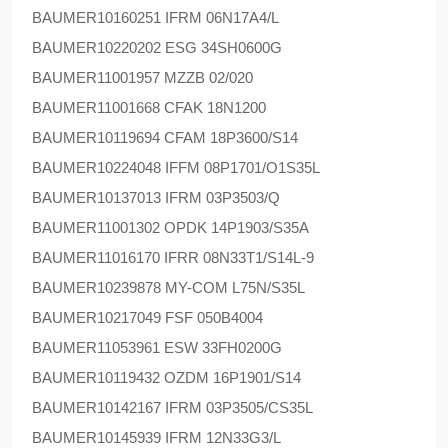
BAUMER
10160251 IFRM 06N17A4/L
BAUMER
10220202 ESG 34SH0600G
BAUMER
11001957 MZZB 02/020
BAUMER
11001668 CFAK 18N1200
BAUMER
10119694 CFAM 18P3600/S14
BAUMER
10224048 IFFM 08P1701/O1S35L
BAUMER
10137013 IFRM 03P3503/Q
BAUMER
11001302 OPDK 14P1903/S35A
BAUMER
11016170 IFRR 08N33T1/S14L-9
BAUMER
10239878 MY-COM L75N/S35L
BAUMER
10217049 FSF 050B4004
BAUMER
11053961 ESW 33FH0200G
BAUMER
10119432 OZDM 16P1901/S14
BAUMER
10142167 IFRM 03P3505/CS35L
BAUMER
10145939 IFRM 12N33G3/L