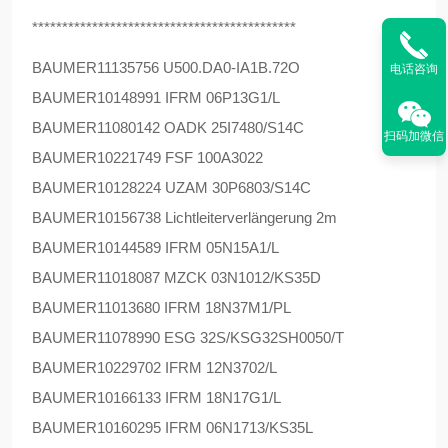
********************************************
BAUMER
11135756 U500.DA0-IA1B.72O
电话咨询
BAUMER
10148991 IFRM 06P13G1/L
BAUMER
11080142 OADK 25I7480/S14C
扫码加微信
BAUMER
10221749 FSF 100A3022
BAUMER
10128224 UZAM 30P6803/S14C
BAUMER
10156738 Lichtleiterverlängerung 2m
BAUMER
10144589 IFRM 05N15A1/L
BAUMER
11018087 MZCK 03N1012/KS35D
BAUMER
11013680 IFRM 18N37M1/PL
BAUMER
11078990 ESG 32S/KSG32SH0050/T
BAUMER
10229702 IFRM 12N3702/L
BAUMER
10166133 IFRM 18N17G1/L
BAUMER
10160295 IFRM 06N1713/KS35L