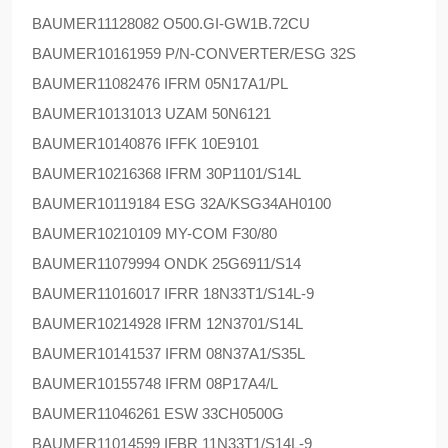
BAUMER
11128082 O500.GI-GW1B.72CU
BAUMER
10161959 P/N-CONVERTER/ESG 32S
BAUMER
11082476 IFRM 05N17A1/PL
BAUMER
10131013 UZAM 50N6121
BAUMER
10140876 IFFK 10E9101
BAUMER
10216368 IFRM 30P1101/S14L
BAUMER
10119184 ESG 32A/KSG34AH0100
BAUMER
10210109 MY-COM F30/80
BAUMER
11079994 ONDK 25G6911/S14
BAUMER
11016017 IFRR 18N33T1/S14L-9
BAUMER
10214928 IFRM 12N3701/S14L
BAUMER
10141537 IFRM 08N37A1/S35L
BAUMER
10155748 IFRM 08P17A4/L
BAUMER
11046261 ESW 33CH0500G
BAUMER
11014599 IFBR 11N33T1/S14L-9