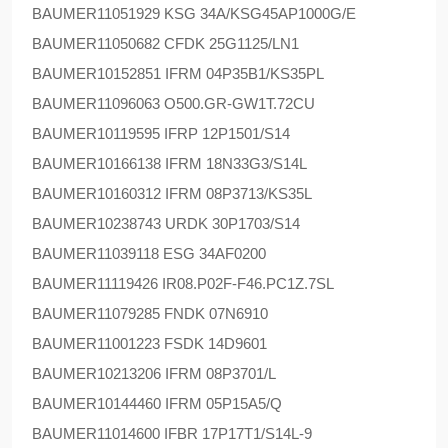
BAUMER
11051929 KSG 34A/KSG45AP1000G/E
BAUMER
11050682 CFDK 25G1125/LN1
BAUMER
10152851 IFRM 04P35B1/KS35PL
BAUMER
11096063 O500.GR-GW1T.72CU
BAUMER
10119595 IFRP 12P1501/S14
BAUMER
10166138 IFRM 18N33G3/S14L
BAUMER
10160312 IFRM 08P3713/KS35L
BAUMER
10238743 URDK 30P1703/S14
BAUMER
11039118 ESG 34AF0200
BAUMER
11119426 IR08.P02F-F46.PC1Z.7SL
BAUMER
11079285 FNDK 07N6910
BAUMER
11001223 FSDK 14D9601
BAUMER
10213206 IFRM 08P3701/L
BAUMER
10144460 IFRM 05P15A5/Q
BAUMER
11014600 IFBR 17P17T1/S14L-9