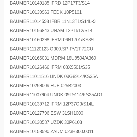
BAUMER
10149185 IFRD 12P17T3/S14
BAUMER
10139963 FEDK 10P5101
BAUMER
11014598 IFBR 11N13T1/S14L-9
BAUMER
10156843 UNAM 12P1912/S14
BAUMER
10160298 IFRM 06N1701/KS35L
BAUMER
11120123 O300.SP-PV1T.72CU
BAUMER
10166031 MDRM 18U9504/A360
BAUMER
10126466 IFRM 08X9501/S35
BAUMER
11011516 UNDK 09G8914/KS35A
BAUMER
10259009 FUE 025B2003
BAUMER
11007904 UNDK 09T9114/KS35AD1
BAUMER
10139712 IFRM 12P37G3/S14L
BAUMER
10127796 ESW 31SH1000
BAUMER
10130587 UZDK 30P6103
BAUMER
10158590 ZADM 023H300.0011