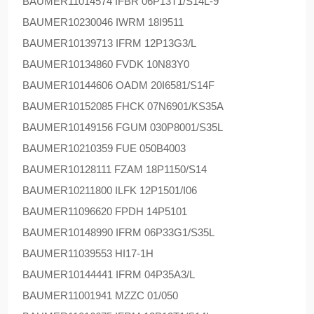
BAUMER
11014574 IFBR 06P13T1/S14L-9
BAUMER
10230046 IWRM 18I9511
BAUMER
10139713 IFRM 12P13G3/L
BAUMER
10134860 FVDK 10N83Y0
BAUMER
10144606 OADM 20I6581/S14F
BAUMER
10152085 FHCK 07N6901/KS35A
BAUMER
10149156 FGUM 030P8001/S35L
BAUMER
10210359 FUE 050B4003
BAUMER
10128111 FZAM 18P1150/S14
BAUMER
10211800 ILFK 12P1501/I06
BAUMER
11096620 FPDH 14P5101
BAUMER
10148990 IFRM 06P33G1/S35L
BAUMER
11039553 HI17-1H
BAUMER
10144441 IFRM 04P35A3/L
BAUMER
11001941 MZZC 01/050