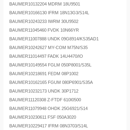
BAUMER
10132204 MDRM 18U9501
BAUMER
10166130 IFRM 18N13G3/S14L
BAUMER
10243233 IWRM 30U9502
BAUMER
11045460 FVDK 10N66YR
BAUMER
11007888 UNDK 09G8914/KS35AD1
BAUMER
10242627 MY-COM M75N/S35
BAUMER
11014497 FADK 14U4470/IO
BAUMER
10149554 FGLM 050P8001/S35L
BAUMER
10218691 FEDM 08P1002
BAUMER
10162165 FGUM 080P6901/S35A
BAUMER
10232173 UNDK 30P1712
BAUMER
11120308 Z-FTDF 610I0500
BAUMER
11079948 OHDK 25G6921/S14
BAUMER
10230611 FSF 050A3020
BAUMER
10229417 IFRM 08N3703/S14L