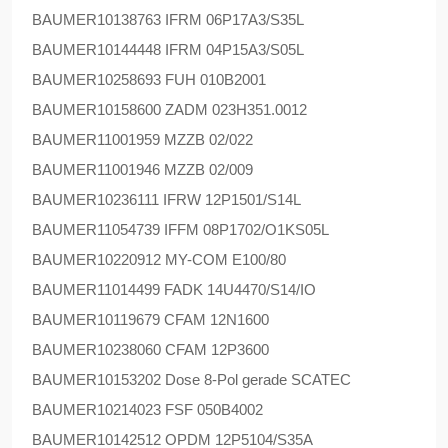
BAUMER
10138763 IFRM 06P17A3/S35L
BAUMER
10144448 IFRM 04P15A3/S05L
BAUMER
10258693 FUH 010B2001
BAUMER
10158600 ZADM 023H351.0012
BAUMER
11001959 MZZB 02/022
BAUMER
11001946 MZZB 02/009
BAUMER
10236111 IFRW 12P1501/S14L
BAUMER
11054739 IFFM 08P1702/O1KS05L
BAUMER
10220912 MY-COM E100/80
BAUMER
11014499 FADK 14U4470/S14/IO
BAUMER
10119679 CFAM 12N1600
BAUMER
10238060 CFAM 12P3600
BAUMER
10153202 Dose 8-Pol gerade SCATEC
BAUMER
10214023 FSF 050B4002
BAUMER
10142512 OPDM 12P5104/S35A