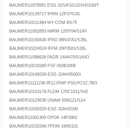
BAUMER
11078991 ESG 32S/KSG32SH0100/T
BAUMER
10139717 IFRM 12P37G3/L
BAUMER
10211484 MY-COM BS75
BAUMER
11092893 IWRM 12I9704/S14X
BAUMER
10150430 IFRD 08N37A1/S35L
BAUMER
10224524 IFFM 20P3501/S35L
BAUMER
11096628 FADR 14I4470/S14/IO
BAUMER
10218389 FSF 050B2006
BAUMER
10148326 ESG 32AH0500G
BAUMER
11111236 IR12.P04F-F50.PO1Z.7BO
BAUMER
10153178 FLDM 170C1011/S42
BAUMER
10129530 UNAM 50I6121/S14
BAUMER
10150325 ESG 32AH0100
BAUMER
11001309 OPDK 14P3902
BAUMER
10232266 FPDM 16N5101