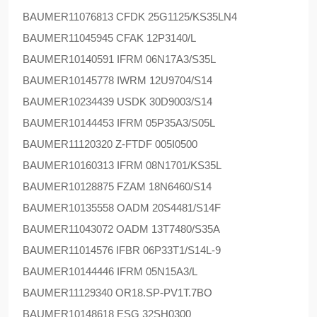
BAUMER
11076813 CFDK 25G1125/KS35LN4
BAUMER
11045945 CFAK 12P3140/L
BAUMER
10140591 IFRM 06N17A3/S35L
BAUMER
10145778 IWRM 12U9704/S14
BAUMER
10234439 USDK 30D9003/S14
BAUMER
10144453 IFRM 05P35A3/S05L
BAUMER
11120320 Z-FTDF 005I0500
BAUMER
10160313 IFRM 08N1701/KS35L
BAUMER
10128875 FZAM 18N6460/S14
BAUMER
10135558 OADM 20S4481/S14F
BAUMER
11043072 OADM 13T7480/S35A
BAUMER
11014576 IFBR 06P33T1/S14L-9
BAUMER
10144446 IFRM 05N15A3/L
BAUMER
11129340 OR18.SP-PV1T.7BO
BAUMER
10148618 ESG 32SH0300