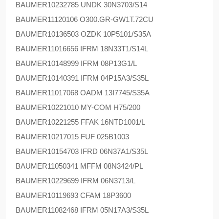
BAUMER
10232785 UNDK 30N3703/S14
BAUMER
11120106 O300.GR-GW1T.72CU
BAUMER
10136503 OZDK 10P5101/S35A
BAUMER
11016656 IFRM 18N33T1/S14L
BAUMER
10148999 IFRM 08P13G1/L
BAUMER
10140391 IFRM 04P15A3/S35L
BAUMER
11017068 OADM 13I7745/S35A
BAUMER
10221010 MY-COM H75/200
BAUMER
10221255 FFAK 16NTD1001/L
BAUMER
10217015 FUF 025B1003
BAUMER
10154703 IFRD 06N37A1/S35L
BAUMER
11050341 MFFM 08N3424/PL
BAUMER
10229699 IFRM 06N3713/L
BAUMER
10119693 CFAM 18P3600
BAUMER
11082468 IFRM 05N17A3/S35L