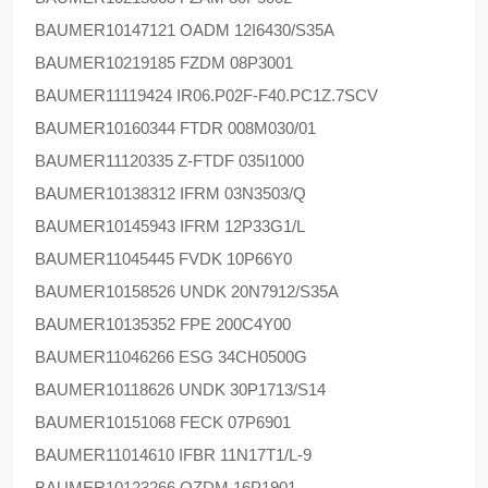
BAUMER
10147121 OADM 12I6430/S35A
BAUMER
10219185 FZDM 08P3001
BAUMER
11119424 IR06.P02F-F40.PC1Z.7SCV
BAUMER
10160344 FTDR 008M030/01
BAUMER
11120335 Z-FTDF 035I1000
BAUMER
10138312 IFRM 03N3503/Q
BAUMER
10145943 IFRM 12P33G1/L
BAUMER
11045445 FVDK 10P66Y0
BAUMER
10158526 UNDK 20N7912/S35A
BAUMER
10135352 FPE 200C4Y00
BAUMER
11046266 ESG 34CH0500G
BAUMER
10118626 UNDK 30P1713/S14
BAUMER
10151068 FECK 07P6901
BAUMER
11014610 IFBR 11N17T1/L-9
BAUMER
10123266 OZDM 16P1901