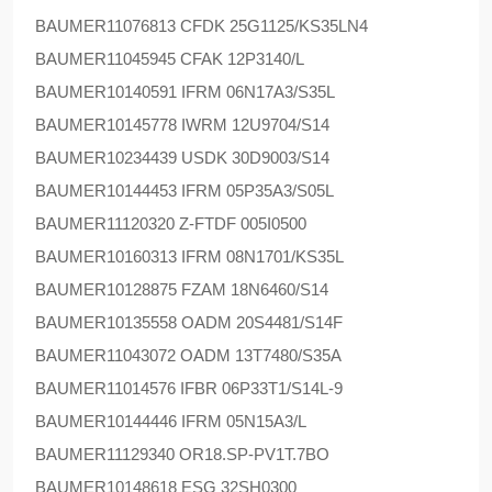
BAUMER
11076813 CFDK 25G1125/KS35LN4
BAUMER
11045945 CFAK 12P3140/L
BAUMER
10140591 IFRM 06N17A3/S35L
BAUMER
10145778 IWRM 12U9704/S14
BAUMER
10234439 USDK 30D9003/S14
BAUMER
10144453 IFRM 05P35A3/S05L
BAUMER
11120320 Z-FTDF 005I0500
BAUMER
10160313 IFRM 08N1701/KS35L
BAUMER
10128875 FZAM 18N6460/S14
BAUMER
10135558 OADM 20S4481/S14F
BAUMER
11043072 OADM 13T7480/S35A
BAUMER
11014576 IFBR 06P33T1/S14L-9
BAUMER
10144446 IFRM 05N15A3/L
BAUMER
11129340 OR18.SP-PV1T.7BO
BAUMER
10148618 ESG 32SH0300