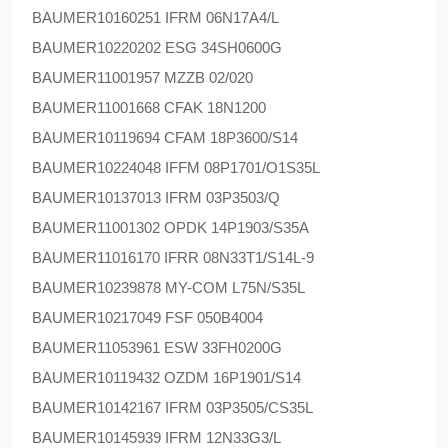
BAUMER
10160251 IFRM 06N17A4/L
BAUMER
10220202 ESG 34SH0600G
BAUMER
11001957 MZZB 02/020
BAUMER
11001668 CFAK 18N1200
BAUMER
10119694 CFAM 18P3600/S14
BAUMER
10224048 IFFM 08P1701/O1S35L
BAUMER
10137013 IFRM 03P3503/Q
BAUMER
11001302 OPDK 14P1903/S35A
BAUMER
11016170 IFRR 08N33T1/S14L-9
BAUMER
10239878 MY-COM L75N/S35L
BAUMER
10217049 FSF 050B4004
BAUMER
11053961 ESW 33FH0200G
BAUMER
10119432 OZDM 16P1901/S14
BAUMER
10142167 IFRM 03P3505/CS35L
BAUMER
10145939 IFRM 12N33G3/L