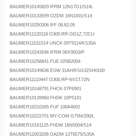
BAUMER
10145820 IFRM 12N17G1/S14L
BAUMER
10133599 OZDM 16N1001/S14
BAUMER
10250306 IFF 08.82.05
BAUMER
11120118 O300.RR-GD1Z.72CU
BAUMER
11011514 UNCK 09T9114/KS35A
BAUMER
10243546 IFRM 06X9503/P
BAUMER
10258641 FUE 025B2004
BAUMER
10149636 ESW 31AH/KSG32SH0100
BAUMER
11110447 O300.RP-NV1T.72N
BAUMER
10148791 FHCK 07P6901
BAUMER
10139960 FHDK 10P5101
BAUMER
10210285 FUF 100A4002
BAUMER
10222701 MY-COM G75N/200/L
BAUMER
10161125 FHDM 16N5004/S14
BAUMER
11003208 OADM 13T6575/S35A