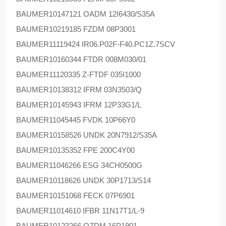
BAUMER
10147121 OADM 12I6430/S35A
BAUMER
10219185 FZDM 08P3001
BAUMER
11119424 IR06.P02F-F40.PC1Z.7SCV
BAUMER
10160344 FTDR 008M030/01
BAUMER
11120335 Z-FTDF 035I1000
BAUMER
10138312 IFRM 03N3503/Q
BAUMER
10145943 IFRM 12P33G1/L
BAUMER
11045445 FVDK 10P66Y0
BAUMER
10158526 UNDK 20N7912/S35A
BAUMER
10135352 FPE 200C4Y00
BAUMER
11046266 ESG 34CH0500G
BAUMER
10118626 UNDK 30P1713/S14
BAUMER
10151068 FECK 07P6901
BAUMER
11014610 IFBR 11N17T1/L-9
BAUMER
10123266 OZDM 16P1901