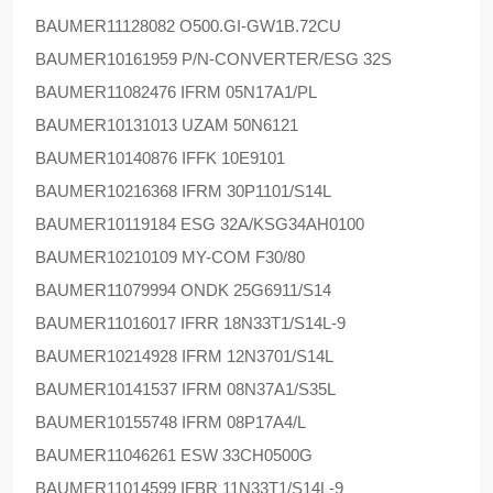
BAUMER
11128082 O500.GI-GW1B.72CU
BAUMER
10161959 P/N-CONVERTER/ESG 32S
BAUMER
11082476 IFRM 05N17A1/PL
BAUMER
10131013 UZAM 50N6121
BAUMER
10140876 IFFK 10E9101
BAUMER
10216368 IFRM 30P1101/S14L
BAUMER
10119184 ESG 32A/KSG34AH0100
BAUMER
10210109 MY-COM F30/80
BAUMER
11079994 ONDK 25G6911/S14
BAUMER
11016017 IFRR 18N33T1/S14L-9
BAUMER
10214928 IFRM 12N3701/S14L
BAUMER
10141537 IFRM 08N37A1/S35L
BAUMER
10155748 IFRM 08P17A4/L
BAUMER
11046261 ESW 33CH0500G
BAUMER
11014599 IFBR 11N33T1/S14L-9