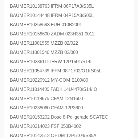
BAUMER
10138763 IFRM 06P17A3/S35L
BAUMER
10144448 IFRM 04P15A3/S05L
BAUMER
10258693 FUH 010B2001
BAUMER
10158600 ZADM 023H351.0012
BAUMER
11001959 MZZB 02/022
BAUMER
11001946 MZZB 02/009
BAUMER
10236111 IFRW 12P1501/S14L
BAUMER
11054739 IFFM 08P1702/O1KS05L
BAUMER
10220912 MY-COM E100/80
BAUMER
11014499 FADK 14U4470/S14/IO
BAUMER
10119679 CFAM 12N1600
BAUMER
10238060 CFAM 12P3600
BAUMER
10153202 Dose 8-Pol gerade SCATEC
BAUMER
10214023 FSF 050B4002
BAUMER
10142512 OPDM 12P5104/S35A