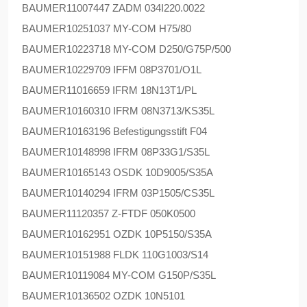
BAUMER
11007447 ZADM 034I220.0022
BAUMER
10251037 MY-COM H75/80
BAUMER
10223718 MY-COM D250/G75P/500
BAUMER
10229709 IFFM 08P3701/O1L
BAUMER
11016659 IFRM 18N13T1/PL
BAUMER
10160310 IFRM 08N3713/KS35L
BAUMER
10163196 Befestigungsstift F04
BAUMER
10148998 IFRM 08P33G1/S35L
BAUMER
10165143 OSDK 10D9005/S35A
BAUMER
10140294 IFRM 03P1505/CS35L
BAUMER
11120357 Z-FTDF 050K0500
BAUMER
10162951 OZDK 10P5150/S35A
BAUMER
10151988 FLDK 110G1003/S14
BAUMER
10119084 MY-COM G150P/S35L
BAUMER
10136502 OZDK 10N5101