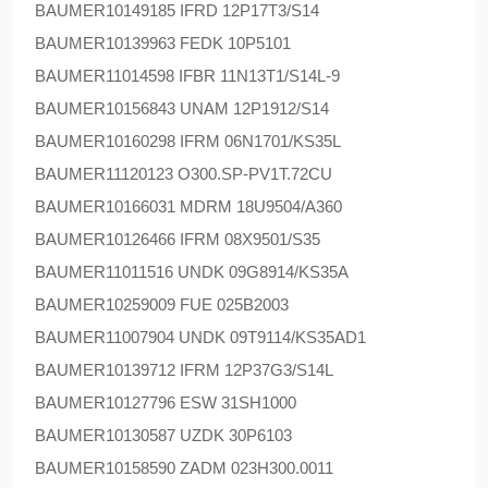
BAUMER
10149185 IFRD 12P17T3/S14
BAUMER
10139963 FEDK 10P5101
BAUMER
11014598 IFBR 11N13T1/S14L-9
BAUMER
10156843 UNAM 12P1912/S14
BAUMER
10160298 IFRM 06N1701/KS35L
BAUMER
11120123 O300.SP-PV1T.72CU
BAUMER
10166031 MDRM 18U9504/A360
BAUMER
10126466 IFRM 08X9501/S35
BAUMER
11011516 UNDK 09G8914/KS35A
BAUMER
10259009 FUE 025B2003
BAUMER
11007904 UNDK 09T9114/KS35AD1
BAUMER
10139712 IFRM 12P37G3/S14L
BAUMER
10127796 ESW 31SH1000
BAUMER
10130587 UZDK 30P6103
BAUMER
10158590 ZADM 023H300.0011