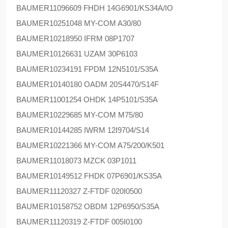
BAUMER
11096609 FHDH 14G6901/KS34A/IO
BAUMER
10251048 MY-COM A30/80
BAUMER
10218950 IFRM 08P1707
BAUMER
10126631 UZAM 30P6103
BAUMER
10234191 FPDM 12N5101/S35A
BAUMER
10140180 OADM 20S4470/S14F
BAUMER
11001254 OHDK 14P5101/S35A
BAUMER
10229685 MY-COM M75/80
BAUMER
10144285 IWRM 12I9704/S14
BAUMER
10221366 MY-COM A75/200/K501
BAUMER
11018073 MZCK 03P1011
BAUMER
10149512 FHDK 07P6901/KS35A
BAUMER
11120327 Z-FTDF 020I0500
BAUMER
10158752 OBDM 12P6950/S35A
BAUMER
11120319 Z-FTDF 005I0100