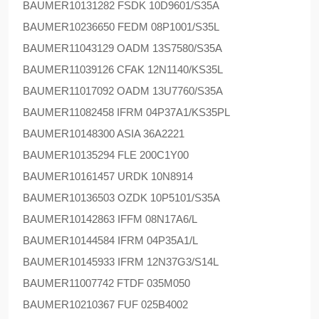
BAUMER
10131282 FSDK 10D9601/S35A
BAUMER
10236650 FEDM 08P1001/S35L
BAUMER
11043129 OADM 13S7580/S35A
BAUMER
11039126 CFAK 12N1140/KS35L
BAUMER
11017092 OADM 13U7760/S35A
BAUMER
11082458 IFRM 04P37A1/KS35PL
BAUMER
10148300 ASIA 36A2221
BAUMER
10135294 FLE 200C1Y00
BAUMER
10161457 URDK 10N8914
BAUMER
10136503 OZDK 10P5101/S35A
BAUMER
10142863 IFFM 08N17A6/L
BAUMER
10144584 IFRM 04P35A1/L
BAUMER
10145933 IFRM 12N37G3/S14L
BAUMER
11007742 FTDF 035M050
BAUMER
10210367 FUF 025B4002