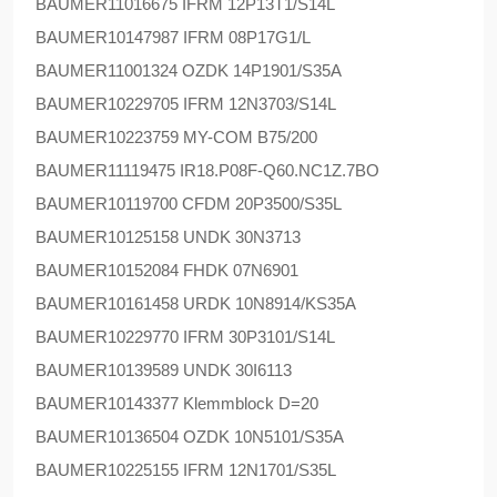
BAUMER
11016675 IFRM 12P13T1/S14L
BAUMER
10147987 IFRM 08P17G1/L
BAUMER
11001324 OZDK 14P1901/S35A
BAUMER
10229705 IFRM 12N3703/S14L
BAUMER
10223759 MY-COM B75/200
BAUMER
11119475 IR18.P08F-Q60.NC1Z.7BO
BAUMER
10119700 CFDM 20P3500/S35L
BAUMER
10125158 UNDK 30N3713
BAUMER
10152084 FHDK 07N6901
BAUMER
10161458 URDK 10N8914/KS35A
BAUMER
10229770 IFRM 30P3101/S14L
BAUMER
10139589 UNDK 30I6113
BAUMER
10143377 Klemmblock D=20
BAUMER
10136504 OZDK 10N5101/S35A
BAUMER
10225155 IFRM 12N1701/S35L