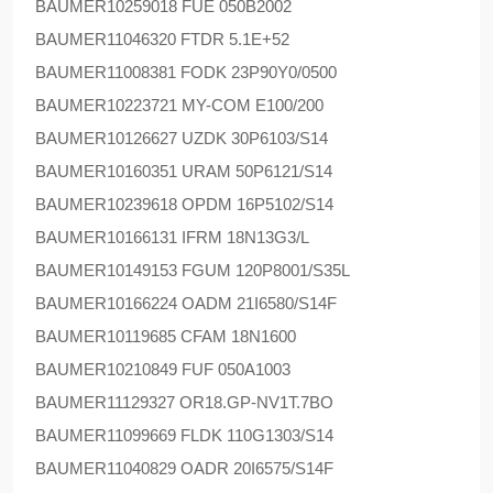
BAUMER
10259018 FUE 050B2002
BAUMER
11046320 FTDR 5.1E+52
BAUMER
11008381 FODK 23P90Y0/0500
BAUMER
10223721 MY-COM E100/200
BAUMER
10126627 UZDK 30P6103/S14
BAUMER
10160351 URAM 50P6121/S14
BAUMER
10239618 OPDM 16P5102/S14
BAUMER
10166131 IFRM 18N13G3/L
BAUMER
10149153 FGUM 120P8001/S35L
BAUMER
10166224 OADM 21I6580/S14F
BAUMER
10119685 CFAM 18N1600
BAUMER
10210849 FUF 050A1003
BAUMER
11129327 OR18.GP-NV1T.7BO
BAUMER
11099669 FLDK 110G1303/S14
BAUMER
11040829 OADR 20I6575/S14F