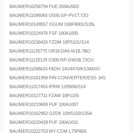
BAUMER
10258794 FUE 050A2003
BAUMER
11096065 O500.GP-PV1T.72O
BAUMER
10149557 OGUM 030P8001/S35L
BAUMER
10224976 FSF 100A1005
BAUMER
10238426 FZDM 16P5101/S14
BAUMER
11135775 UR18.DA0-IA1B.7BO
BAUMER
11120129 O300.RP-GW1B.72OU
BAUMER
11096633 FADH 14U4470/KS34A/IO
BAUMER
10161958 P/N-CONVERTER/ESG 34S
BAUMER
11017453 IPRM 12I9506/S14
BAUMER
10127711 FZAM 18P1155
BAUMER
10219608 FUF 100A1007
BAUMER
10162952 OZDK 10N5150/S35A
BAUMER
10220439 FUF 100A1011
BAUMER
10222703 MY-COM L75P80/L