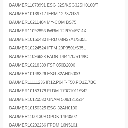
BAUMER
11078991 ESG 32S/KSG32SH0100/T
BAUMER
10139717 IFRM 12P37G3/L
BAUMER
10211484 MY-COM BS75
BAUMER
11092893 IWRM 12I9704/S14X
BAUMER
10150430 IFRD 08N37A1/S35L
BAUMER
10224524 IFFM 20P3501/S35L
BAUMER
11096628 FADR 14I4470/S14/IO
BAUMER
10218389 FSF 050B2006
BAUMER
10148326 ESG 32AH0500G
BAUMER
11111236 IR12.P04F-F50.PO1Z.7BO
BAUMER
10153178 FLDM 170C1011/S42
BAUMER
10129530 UNAM 50I6121/S14
BAUMER
10150325 ESG 32AH0100
BAUMER
11001309 OPDK 14P3902
BAUMER
10232266 FPDM 16N5101