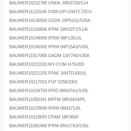
BAUMER
10232785 UNDK 30N3703/S14
BAUMER
11120106 O300.GR-GW1T.72CU
BAUMER
10136503 OZDK 10P5101/S35A
BAUMER
11016656 IFRM 18N33T1/S14L
BAUMER
10148999 IFRM 08P13G1/L
BAUMER
10140391 IFRM 04P15A3/S35L
BAUMER
11017068 OADM 13I7745/S35A
BAUMER
10221010 MY-COM H75/200
BAUMER
10221255 FFAK 16NTD1001/L
BAUMER
10217015 FUF 025B1003
BAUMER
10154703 IFRD 06N37A1/S35L
BAUMER
11050341 MFFM 08N3424/PL
BAUMER
10229699 IFRM 06N3713/L
BAUMER
10119693 CFAM 18P3600
BAUMER
11082468 IFRM 05N17A3/S35L