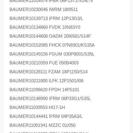
BAUMER
11014574 IFBR 06P13T1/S14L-9
BAUMER
10230046 IWRM 18I9511
BAUMER
10139713 IFRM 12P13G3/L
BAUMER
10134860 FVDK 10N83Y0
BAUMER
10144606 OADM 20I6581/S14F
BAUMER
10152085 FHCK 07N6901/KS35A
BAUMER
10149156 FGUM 030P8001/S35L
BAUMER
10210359 FUE 050B4003
BAUMER
10128111 FZAM 18P1150/S14
BAUMER
10211800 ILFK 12P1501/I06
BAUMER
11096620 FPDH 14P5101
BAUMER
10148990 IFRM 06P33G1/S35L
BAUMER
11039553 HI17-1H
BAUMER
10144441 IFRM 04P35A3/L
BAUMER
11001941 MZZC 01/050