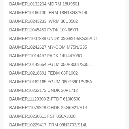
BAUMER
10132204 MDRM 18U9501
BAUMER
10166130 IFRM 18N13G3/S14L
BAUMER
10243233 IWRM 30U9502
BAUMER
11045460 FVDK 10N66YR
BAUMER
11007888 UNDK 09G8914/KS35AD1
BAUMER
10242627 MY-COM M75N/S35
BAUMER
11014497 FADK 14U4470/IO
BAUMER
10149554 FGLM 050P8001/S35L
BAUMER
10218691 FEDM 08P1002
BAUMER
10162165 FGUM 080P6901/S35A
BAUMER
10232173 UNDK 30P1712
BAUMER
11120308 Z-FTDF 610I0500
BAUMER
11079948 OHDK 25G6921/S14
BAUMER
10230611 FSF 050A3020
BAUMER
10229417 IFRM 08N3703/S14L