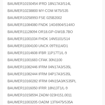
BAUMER
10150454 IFRD 18N17A3/S14L
BAUMER
10238800 MY-COM M75/S35
BAUMER
10258993 FSE 025B2002
BAUMER
11084080 FNDK 14G6904/S14/IO
BAUMER
11128094 OR18.GP-GW1B.7BO
BAUMER
11001034 FHDK 14N5101/S14
BAUMER
11004100 UNCK 09T9114/D1
BAUMER
11014608 IFBR 11P17T1/L-9
BAUMER
11001683 CFAK 30N1100
BAUMER
11082446 IFRM 04N17A3/S35L
BAUMER
11082444 IFRM 04P17A3/S35L
BAUMER
10160282 IFRM 04N15A3/KS35PL
BAUMER
11016050 IFRR 18N13T1/L-9
BAUMER
10158594 ZADM 023H151.0011
BAUMER
11003205 OADM 13T6475/S35A