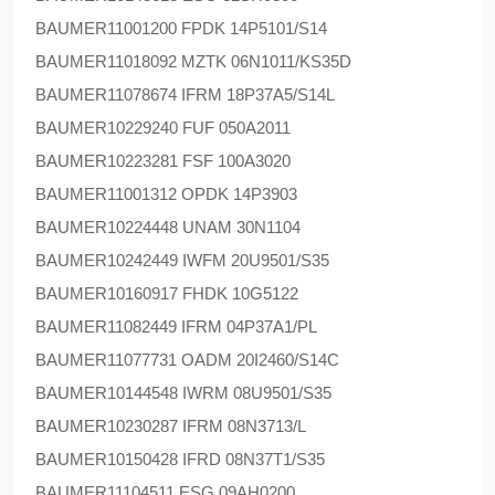
BAUMER
11001200 FPDK 14P5101/S14
BAUMER
11018092 MZTK 06N1011/KS35D
BAUMER
11078674 IFRM 18P37A5/S14L
BAUMER
10229240 FUF 050A2011
BAUMER
10223281 FSF 100A3020
BAUMER
11001312 OPDK 14P3903
BAUMER
10224448 UNAM 30N1104
BAUMER
10242449 IWFM 20U9501/S35
BAUMER
10160917 FHDK 10G5122
BAUMER
11082449 IFRM 04P37A1/PL
BAUMER
11077731 OADM 20I2460/S14C
BAUMER
10144548 IWRM 08U9501/S35
BAUMER
10230287 IFRM 08N3713/L
BAUMER
10150428 IFRD 08N37T1/S35
BAUMER
11104511 ESG 09AH0200