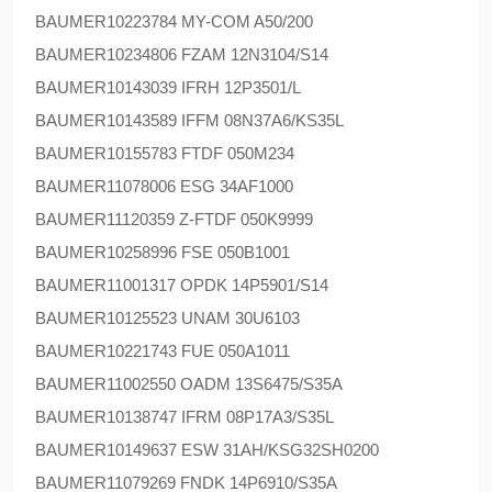
BAUMER
10223784 MY-COM A50/200
BAUMER
10234806 FZAM 12N3104/S14
BAUMER
10143039 IFRH 12P3501/L
BAUMER
10143589 IFFM 08N37A6/KS35L
BAUMER
10155783 FTDF 050M234
BAUMER
11078006 ESG 34AF1000
BAUMER
11120359 Z-FTDF 050K9999
BAUMER
10258996 FSE 050B1001
BAUMER
11001317 OPDK 14P5901/S14
BAUMER
10125523 UNAM 30U6103
BAUMER
10221743 FUE 050A1011
BAUMER
11002550 OADM 13S6475/S35A
BAUMER
10138747 IFRM 08P17A3/S35L
BAUMER
10149637 ESW 31AH/KSG32SH0200
BAUMER
11079269 FNDK 14P6910/S35A