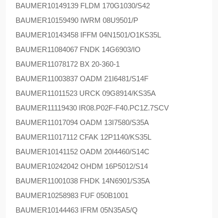
BAUMER
10149139 FLDM 170G1030/S42
BAUMER
10159490 IWRM 08U9501/P
BAUMER
10143458 IFFM 04N1501/O1KS35L
BAUMER
11084067 FNDK 14G6903/IO
BAUMER
11078172 BX 20-360-1
BAUMER
11003837 OADM 21I6481/S14F
BAUMER
11011523 URCK 09G8914/KS35A
BAUMER
11119430 IR08.P02F-F40.PC1Z.7SCV
BAUMER
11017094 OADM 13I7580/S35A
BAUMER
11017112 CFAK 12P1140/KS35L
BAUMER
10141152 OADM 20I4460/S14C
BAUMER
10242042 OHDM 16P5012/S14
BAUMER
11001038 FHDK 14N6901/S35A
BAUMER
10258983 FUF 050B1001
BAUMER
10144463 IFRM 05N35A5/Q