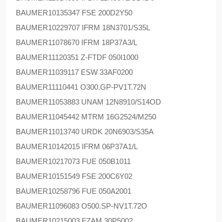
BAUMER
10135347 FSE 200D2Y50
BAUMER
10229707 IFRM 18N3701/S35L
BAUMER
11078670 IFRM 18P37A3/L
BAUMER
11120351 Z-FTDF 050I1000
BAUMER
11039117 ESW 33AF0200
BAUMER
11110441 O300.GP-PV1T.72N
BAUMER
11053883 UNAM 12N8910/S14OD
BAUMER
11045442 MTRM 16G2524/M250
BAUMER
11013740 URDK 20N6903/S35A
BAUMER
10142015 IFRM 06P37A1/L
BAUMER
10217073 FUE 050B1011
BAUMER
10151549 FSE 200C6Y02
BAUMER
10258796 FUE 050A2001
BAUMER
11096083 O500.SP-NV1T.72O
BAUMER
10215003 FZAM 30P5002