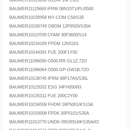
BAUMER
11125669 IFRM 08N33T1/PL/0500
BAUMER
10239958 MY-COM C50/S35
BAUMER
10158749 OBDM 12P6920/S35A
BAUMER
10119709 CFAM 30P3600/S14
BAUMER
10234189 FPDM 12N5101
BAUMER
10144391 FUE 200F1Y00
BAUMER
11096090 O500.RR-GL1Z.72O
BAUMER
11096064 O500.GP-GW1B.72O
BAUMER
10138745 IFRM 08P17A5/S35L
BAUMER
10129332 ESG 34FH0500G
BAUMER
10135311 FUE 200C2Y00
BAUMER
10234558 FHDM 16P5001/KS13A
BAUMER
10150008 FPDK 20P5101/S35A
BAUMER
11013770 UNDK 09G8914/KS35A/IO