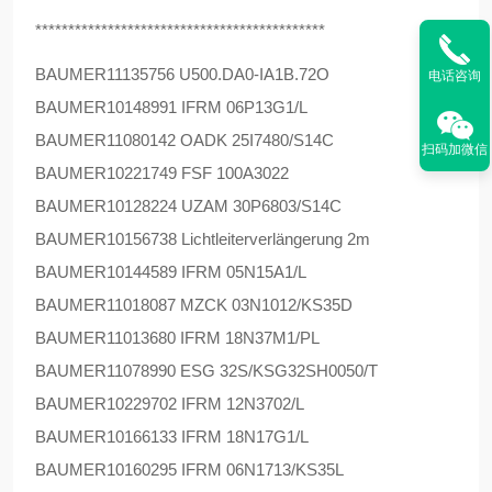
********************************************
BAUMER
11135756 U500.DA0-IA1B.72O
电话咨询
BAUMER
10148991 IFRM 06P13G1/L
BAUMER
11080142 OADK 25I7480/S14C
扫码加微信
BAUMER
10221749 FSF 100A3022
BAUMER
10128224 UZAM 30P6803/S14C
BAUMER
10156738 Lichtleiterverlängerung 2m
BAUMER
10144589 IFRM 05N15A1/L
BAUMER
11018087 MZCK 03N1012/KS35D
BAUMER
11013680 IFRM 18N37M1/PL
BAUMER
11078990 ESG 32S/KSG32SH0050/T
BAUMER
10229702 IFRM 12N3702/L
BAUMER
10166133 IFRM 18N17G1/L
BAUMER
10160295 IFRM 06N1713/KS35L