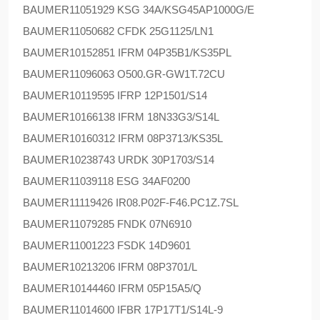
BAUMER
11051929 KSG 34A/KSG45AP1000G/E
BAUMER
11050682 CFDK 25G1125/LN1
BAUMER
10152851 IFRM 04P35B1/KS35PL
BAUMER
11096063 O500.GR-GW1T.72CU
BAUMER
10119595 IFRP 12P1501/S14
BAUMER
10166138 IFRM 18N33G3/S14L
BAUMER
10160312 IFRM 08P3713/KS35L
BAUMER
10238743 URDK 30P1703/S14
BAUMER
11039118 ESG 34AF0200
BAUMER
11119426 IR08.P02F-F46.PC1Z.7SL
BAUMER
11079285 FNDK 07N6910
BAUMER
11001223 FSDK 14D9601
BAUMER
10213206 IFRM 08P3701/L
BAUMER
10144460 IFRM 05P15A5/Q
BAUMER
11014600 IFBR 17P17T1/S14L-9