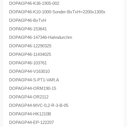
DOPAG
P46-K36-1905-002
DOPAG
P46-K10-1000-Sonder-BxTxH=2200x1300x
DOPAG
P46-BxTxH
DOPAG
P46-153641
DOPAG
P46-147346-Hahndurchm
DOPAG
P46-12290325
DOPAG
P46-11434025
DOPAG
P46-103761
DOPAG
P44-V163010
DOPAG
P44-S-PT1-VAR.A
DOPAG
P44-ORM190-15
DOPAG
P44-OR2112
DOPAG
P44-MVC-0,2-R-3-B-05
DOPAG
P44-HK1210B
DOPAG
P44-EP-122207