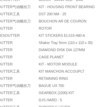
OUTTER气动螺丝刀
KIT - HOUSING FRONT BEARING
OUTTER工具
DST 200 NM - 25
OUTTER气动螺丝刀
BOUCHON AR DE COURON
OUTTER
ROTOR
ESOUTTER
KIT STICKERS ELS15-480-A
OUTTER
Shaker Tray 5mm (110 x 110 x 35)
OUTTER
DIAMOND DISK DIA 127MM
OUTTER
CAGE PLANET
OUTTER
KIT - MOTOR MODULE
OUTTER工具
KIT MANCHON ACCOUPLT
OUTTER
RETAINING RING
OUTTER气动螺丝刀
BAGUE UX 700
OUTTER工具
GEARBOX (2200) KIT
OUTTER
DJS HARD - 5