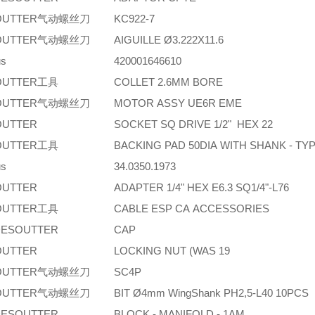
OUTTER气动螺丝刀
KC922-7
OUTTER气动螺丝刀
AIGUILLE Ø3.222X11.6
us
420001646610
OUTTER工具
COLLET 2.6MM BORE
OUTTER气动螺丝刀
MOTOR ASSY UE6R EME
OUTTER
SOCKET SQ DRIVE 1/2" HEX 22
OUTTER工具
BACKING PAD 50DIA WITH SHANK - TY
us
34.0350.1973
OUTTER
ADAPTER 1/4" HEX E6.3 SQ1/4"-L76
OUTTER工具
CABLE ESP CA ACCESSORIES
ESOUTTER
CAP
OUTTER
LOCKING NUT (WAS 19
OUTTER气动螺丝刀
SC4P
OUTTER气动螺丝刀
BIT Ø4mm WingShank PH2,5-L40 10PCS
ESOUTTER
BLOCK - MANIFOLD - 1AM