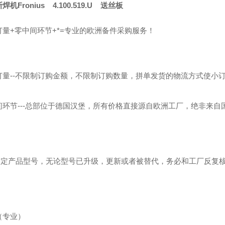
焊机Fronius 4.100.519.U 送丝板
订量+零中间环节+*=专业的欧洲备件采购服务！
订量--不限制订购金额，不限制订购数量，拼单发货的物流方式使小
间环节---总部位于德国汉堡，所有价格直接源自欧洲工厂，绝非来自
！
---确定产品型号，无论型号已升级，更新或者被替代，务必和工厂反复
（专业）