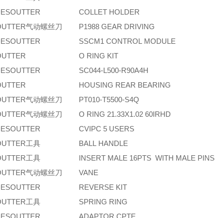
ESOUTTER
COLLET HOLDER
OUTTER气动螺丝刀
P1988 GEAR DRIVING
ESOUTTER
SSCM1 CONTROL MODULE
OUTTER
O RING KIT
ESOUTTER
SC044-L500-R90A4H
OUTTER
HOUSING REAR BEARING
OUTTER气动螺丝刀
PT010-T5500-S4Q
OUTTER气动螺丝刀
O RING 21.33X1.02 60IRHD
ESOUTTER
CVIPC 5 USERS
OUTTER工具
BALL HANDLE
OUTTER工具
INSERT MALE 16PTS WITH MALE PINS
OUTTER气动螺丝刀
VANE
ESOUTTER
REVERSE KIT
OUTTER工具
SPRING RING
ESOUTTER
ADAPTOR CPTE