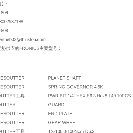
】:
-809
3002937198
-808
trieb02@thinkfon.com
势供应的FRONIUS主要型号：
ESOUTTER
PLANET SHAFT
ESOUTTER
SPRING GOVERNOR 4.5K
OUTTER工具
PWR BIT 1/4" HEX E6.3 Hex8-L49 10PCS
OUTTER
GUARD
ESOUTTER
END PLATE
ESOUTTER
GEAR WHEEL
OUTTER工具
TS-100 0-100Ncm D6.3