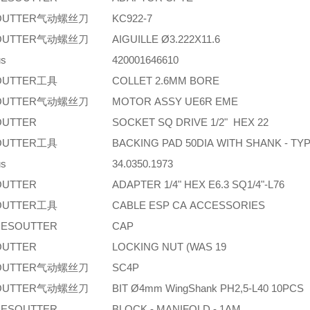
OUTTER气动螺丝刀
KC922-7
OUTTER气动螺丝刀
AIGUILLE Ø3.222X11.6
us
420001646610
OUTTER工具
COLLET 2.6MM BORE
OUTTER气动螺丝刀
MOTOR ASSY UE6R EME
OUTTER
SOCKET SQ DRIVE 1/2" HEX 22
OUTTER工具
BACKING PAD 50DIA WITH SHANK - TY
us
34.0350.1973
OUTTER
ADAPTER 1/4" HEX E6.3 SQ1/4"-L76
OUTTER工具
CABLE ESP CA ACCESSORIES
ESOUTTER
CAP
OUTTER
LOCKING NUT (WAS 19
OUTTER气动螺丝刀
SC4P
OUTTER气动螺丝刀
BIT Ø4mm WingShank PH2,5-L40 10PCS
ESOUTTER
BLOCK - MANIFOLD - 1AM