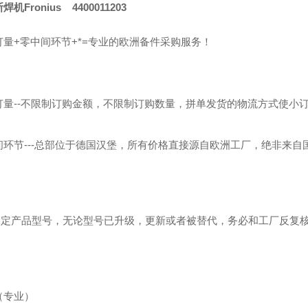
机Fronius 4400011203
订量+零中间环节+*=专业的欧洲备件采购服务！
订量--不限制订购金额，不限制订购数量，拼单发货的物流方式使小
间环节---总部位于德国汉堡，所有价格直接源自欧洲工厂，绝非来自
！
---确定产品型号，无论型号已升级，更新或者被替代，务必和工厂反复
（专业）