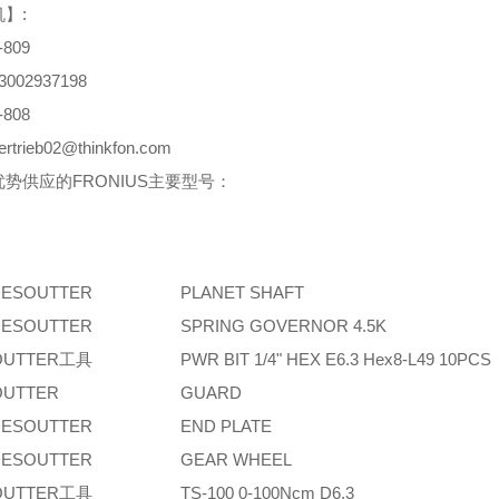
】:
-809
3002937198
-808
trieb02@thinkfon.com
势供应的FRONIUS主要型号：
ESOUTTER
PLANET SHAFT
ESOUTTER
SPRING GOVERNOR 4.5K
OUTTER工具
PWR BIT 1/4" HEX E6.3 Hex8-L49 10PCS
OUTTER
GUARD
ESOUTTER
END PLATE
ESOUTTER
GEAR WHEEL
OUTTER工具
TS-100 0-100Ncm D6.3