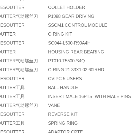
ESOUTTER
COLLET HOLDER
OUTTER气动螺丝刀
P1988 GEAR DRIVING
ESOUTTER
SSCM1 CONTROL MODULE
OUTTER
O RING KIT
ESOUTTER
SC044-L500-R90A4H
OUTTER
HOUSING REAR BEARING
OUTTER气动螺丝刀
PT010-T5500-S4Q
OUTTER气动螺丝刀
O RING 21.33X1.02 60IRHD
ESOUTTER
CVIPC 5 USERS
OUTTER工具
BALL HANDLE
OUTTER工具
INSERT MALE 16PTS WITH MALE PINS
OUTTER气动螺丝刀
VANE
ESOUTTER
REVERSE KIT
OUTTER工具
SPRING RING
ESOUTTER
ADAPTOR CPTE