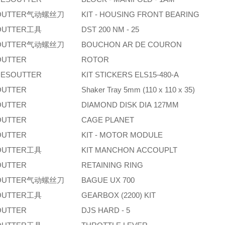
OUTTER气动螺丝刀
KIT - HOUSING FRONT BEARING
OUTTER工具
DST 200 NM - 25
OUTTER气动螺丝刀
BOUCHON AR DE COURON
OUTTER
ROTOR
ESOUTTER
KIT STICKERS ELS15-480-A
OUTTER
Shaker Tray 5mm (110 x 110 x 35)
OUTTER
DIAMOND DISK DIA 127MM
OUTTER
CAGE PLANET
OUTTER
KIT - MOTOR MODULE
OUTTER工具
KIT MANCHON ACCOUPLT
OUTTER
RETAINING RING
OUTTER气动螺丝刀
BAGUE UX 700
OUTTER工具
GEARBOX (2200) KIT
OUTTER
DJS HARD - 5