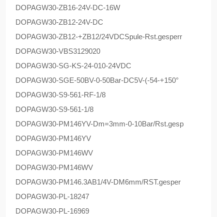
DOPAG
W30-ZB16-24V-DC-16W
DOPAG
W30-ZB12-24V-DC
DOPAG
W30-ZB12-+ZB12/24VDCSpule-Rst.gesperr
DOPAG
W30-VBS3129020
DOPAG
W30-SG-KS-24-010-24VDC
DOPAG
W30-SGE-50BV-0-50Bar-DC5V-(-54-+150°
DOPAG
W30-S9-561-RF-1/8
DOPAG
W30-S9-561-1/8
DOPAG
W30-PM146YV-Dm=3mm-0-10Bar/Rst.gesp
DOPAG
W30-PM146YV
DOPAG
W30-PM146WV
DOPAG
W30-PM146WV
DOPAG
W30-PM146.3AB1/4V-DM6mm/RST.gesper
DOPAG
W30-PL-18247
DOPAG
W30-PL-16969