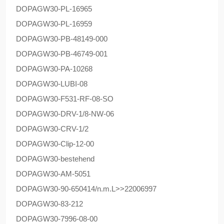
DOPAG
W30-PL-16965
DOPAG
W30-PL-16959
DOPAG
W30-PB-48149-000
DOPAG
W30-PB-46749-001
DOPAG
W30-PA-10268
DOPAG
W30-LUBI-08
DOPAG
W30-F531-RF-08-SO
DOPAG
W30-DRV-1/8-NW-06
DOPAG
W30-CRV-1/2
DOPAG
W30-Clip-12-00
DOPAG
W30-bestehend
DOPAG
W30-AM-5051
DOPAG
W30-90-650414/n.m.L>>22006997
DOPAG
W30-83-212
DOPAG
W30-7996-08-00