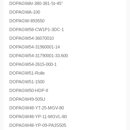
DOPAG
WAI-380-381-St-45°
DOPAG
WA-100
DOPAG
W-893550
DOPAG
W58-CW1P1-3DC-1
DOPAG
W54-36070010
DOPAG
W54-31960001-14
DOPAG
W54-31790001-33.600
DOPAG
W54-2615-000-1
DOPAG
W51-Rolle
DOPAG
W51-1500
DOPAG
W50-HDP-II
DOPAG
W49-505U
DOPAG
W48-YT-25-MGV-80
DOPAG
W48-YP-11-MGVL-80
DOPAG
W48-YP-09-PA3S505