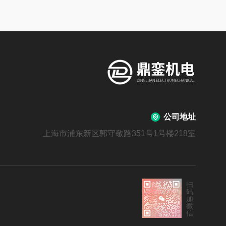
公司地址
上海市浦东新区郭守敬路351号1号楼218室
扫
码
加
微
信