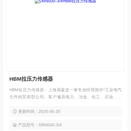
HBM拉压力传感器
HBM拉压力传感器：上海鼎銮是一家专业经营国外*工业电气
元件的贸易型公司。客户遍及电力、冶金、化工、石油、汽
车、环保等众多行业。本公司秉承“顾客至上，锐意进取”的经
营理念，坚持“客户*、信誉*”的原则为广大客户提供**的服务。
更新时间：2026-06-20
欢迎广大客户惠顾！
产品型号：DRN500-3/4